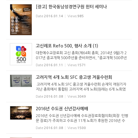
다. 우병훈 박...
[광고] 한국동남성경연구원 윈터 세미나
Date
2016.01.14
Views
985
고신레포 Refo 500, 행사 소개 (1)
대한예수교장로회 고신 총회(제64회 총회, 2014년 9월)가 2
017년 종교개혁 500주년을 준비하면서, "종교개혁 500주년
준비위원회"(위원장: 박영호 목사)를 구성하고 2015년 제65
Date
2016.01.11
Views
1571
회 총회에서 중요사업을 인준하였습니다. 이에 위 위원회의 주
요 사업을 다음과 ...
고려지역 4개 노회 SFC 중고생 겨울수련회
고려지역 4개 노회 SFC 중고생 겨울수련회 손재익 객원기자
지난 총회에서 통합된 고려지역 4개 노회(원래는 6개 노회였
으나 2개 노회가 통합되어 현재는 4개 노회)의 중고등부 SFC
Date
2016.01.08
Views
3049
겨울수련회가 2016년 1월 5일(화)부터 8일(금)까지 3박 4일
간 ‘청소년 수...
2016년 수도권 신년감사예배
2016년 수도권 신년감사예배 수도권장로회협의회(회장: 민병
문 장로)가 주최하고 수도권 11개 노회가 후원한 2016년 수
도권 신년감사예배가 2016년 1월 7일(목) 오전 7시에 그랜드
Date
2016.01.08
Views
1500
엠버서더호텔(장충동)에서 드려졌다. 총회장 신상현 목사는
빌립보서 3:10-14...