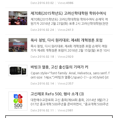
음주의신학교 졸업생 일행이 고신대학교(총장 전광식)를 방문
Date
2016.03.02
Views
4986
했다. 러시아 복음주의신학교 학장 조동석 선교사(총신대학교
82회 졸업...
제70회(2015학년도) 고려신학대학원 학위수여식
제70회(2015학년도) 고려신학대학원 학위수여식 손재익 객
원기자 2016년 2월 23일(화) 오후 2시 고려신학대학원(천안
시 삼룡동 소재) 대강당에서는 제70회(2015학년도) 고려신학
Date
2016.02.24
Views
2413
대학원 학위수여식이 열렸다. 목회학석사(M. Div) 85명, 신
학석사(S.T.M./Th.M/T...
목사 청빙, 다시 원리대로; 제4회 개혁정론 포럼
목사 청빙, 다시 원리대로; 제4회 개혁정론 포럼 손재익 객원
기자 제4회 개혁정론 포럼이 2016년 2월 15일(월) 오전 10시
부터 오후 4시까지 대구산성교회당(담임 황원하 목사)에서 열
Date
2016.02.18
Views
2920
렸다. 약 70여 명이 참석하여 성황을 이룬 가운데 “목사의 위
치, 역할, 청...
바빙크 열풍, 고신 출신들의 기여가 커
<span style="font-family: Arial, Helvetica, sans-serif; f
ont-size: 14px;">바빙크 열풍</span> <!-- p.HStyle0 {st
yle-name:"바탕글"; margin-top:0.0pt; margin-bottom:
Date
2016.02.14
Views
2357
0.0pt; text-align:justify; text-indent:0.0pt; line-heigh
t:160%; font-size:10.0...
고신레포 Refo 500, 행사 소개 (3)
대한예수교장로회 고신 총회(제64회 총회, 2014년 9월)가 2
017년 종교개혁 500주년을 준비하면서, "종교개혁 500주년
준비위원회"(위원장: 박영호 목사)를 구성하고 2015년 제65
Date
2016.02.11
Views
2981
회 총회에서 중요사업을 인준하였습니다. 이에 위 위원회의 주
요 사업을 다음과 ...