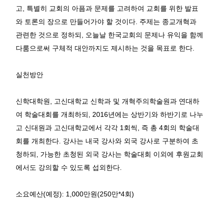
고
,
특별히 교회의 아픔과 문제를 고려하여 교회를 위한 발표
와 토론의 장으로 만들어가야 할 것이다
.
주제는 종교개혁과
관련한 것으로 정하되
,
오늘날 한국교회의 문제나 유익을 함께
다룸으로써 구체적 대안까지도 제시하는 것을 목표로 한다
.
실천방안
신학대학원
,
고신대학교 신학과 및 개혁주의학술원과 연대하
여 학술대회를 개최하되
, 2016
년에는 상반기와 하반기로 나누
고 신대원과 고신대학교에서 각각
1
회씩
,
즉 총
4
회의 학술대
회를 개최한다
.
강사는 내국 강사와 외국 강사로 구분하여 초
청하되
,
가능한 초청된 외국 강사는 학술대회 이외에 후원교회
에서도 강의할 수 있도록 섭외한다
.
소요예산
(
예정
): 1,000
만원
(250
만
*4
회
)