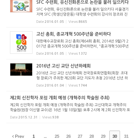
SFC 수련회, 유신진화론으로 논란을 불러 일으키다
SFC 수련회, 유신진화론으로 논란을 불러 일으키다 서울경기
지역 SFC (학생신앙운동) 대학생 수련회의 강사의 창조와 진
화에 대한 발언이 문제가 되어 SNS를 달구었다. 지난 2015년
Date
2016.01.05
Views
8665
12월 28일부터 31일까지 고려신학대학원에서 열린 이 수련
회는 여러 프로그...
고신 총회, 종교개혁 500주년을 준비하다
대한예수교장로회 고신 총회(제64회 총회, 2014년 9월)가 2
017년 종교개혁 500주년을 준비하면서, "종교개혁 500주년
준비위원회"(위원장: 박영호 목사)를 구성하고 2015년 제65
Date
2016.01.05
Views
1372
회 총회에서 중요사업을 인준하였습니다. 이에 위 위원회의 주
요 사업을 다음과 ...
2016년 고신 교단 신년하례회
2016년 고신 교단 신년하례회 전국장로회연합회(회장: 조대
형 장로)가 주최한 제28회 교단 지도자 초청 2016년 신년 하
례회가 1월 4일(월) 오전 11시 호텔인터불고(대구시 산격동)
Date
2016.01.04
Views
1744
에서 열렸다. 고신 교단 산하 모든 기관 관계자들 및 전국 36
개 노회의 임원들...
제2회 신진학자 포럼 개회 예정 (개혁주의 학술원 주최)
제2회 신진학자 포럼 개회 예정 (개혁주의 학술원 주최) 고신대학교 개혁주의
학술원(원장 이신열 교수)은 16년 1월 18일(월) 오후 2시에 제 2회 신진학자 포
럼을 서울 중앙교회(김진영 목사)에서 개최할 예정이다. 발제자는 한병수 박사
Date
2015.12.31
Views
938
(아세아연합신학대학)...
Prev
1
...
25
26
27
28
29
30
31