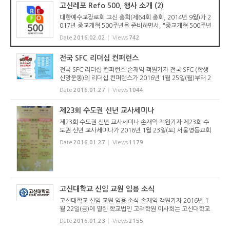
고신레포 Refo 500, 행사 소개 (2)
대한예수교장로회 고신 총회(제64회 총회, 2014년 9월)가 2
017년 종교개혁 500주년을 준비하면서, "종교개혁 500주년
준비위원회"(위원장: 박영호 목사)를 구성하고 2015년 제65
Date
2016.02.02
Views
742
회 총회에서 중요사업을 인준하였습니다. 이에 위 위원회의 주
요 사업을 다음과 ...
전국 SFC 리더십 컨퍼런스
전국 SFC 리더십 컨퍼런스 손재익 객원기자 전국 SFC (학생
신앙운동)의 리더십 컨퍼런스가 2016년 1월 25일(월)부터 2
9일(금)까지 고려신학대학원에서 열렸다. 전국, 지방, 지구,
Date
2016.01.27
Views
1044
교회, U, 학원의 위원 및 알돌, 그 외 참여를 희망하는 운동원
들이 참석한 이...
제23회 수도권 신년 교사세미나
제23회 수도권 신년 교사세미나 손재익 객원기자 제23회 수
도권 신년 교사세미나가 2016년 1월 23일(토) 서울영동교회
당과 서울영천교회당에서 분산 개최되었다. 매년 겨울에 진행
Date
2016.01.27
Views
1179
되는 수도권 신년 교사세미나는 수도권주일학교연합회협의회
(회장: 노덕환 집...
고신대학교 신임 교원 임용 소식
고신대학교 신임 교원 임용 소식 손재익 객원기자 2016년 1
월 22일(금)에 열린 학교법인 고려학원 이사회는 고신대학교
신학과에 새로운 교원임용을 결정했다. 우병훈 박사와 채경락
Date
2016.01.23
Views
2155
박사로 각각 정년트랙과 비정년트랙 교수로 임용이 결정되었