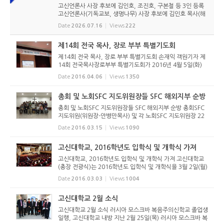
고신언론사 사장 후보에 김인호, 조진호, 구본철 등 3인 등록
고신언론사(기독교보, 생명나무) 사장 후보에 김인호 목사(해
오름교회), 조진호 장로(소망교회), 구본철 장로(남서울교회)
Date
2026.07.16
Views
222
가 등록했다. 당초 김희종 목사(유호교회)도 거론되었으나 최
종적으로 등...
제14회 전국 목사, 장로 부부 특별기도회
제14회 전국 목사, 장로 부부 특별기도회 손재익 객원기자 제
14회 전국목사장로부부 특별기도회가 2016년 4월 5일(화)
오후 1시부터 고려신학대학원 대강당에서 열렸다. 전국장로
Date
2016.04.06
Views
1350
회연합회가 매년 주관하는 대표적 행사인 기도회는 전국에 흩
어져 있는 교단 산...
총회 및 노회SFC 지도위원장들 SFC 해외지부 순방
총회 및 노회SFC 지도위원장들 SFC 해외지부 순방 총회SFC
지도위원(위원장-안병만목사) 및 각 노회SFC 지도위원장 22
명이 3월 7(월)-11(금)까지 SFC 보홀지부를 방문했다. 보홀지
Date
2016.03.15
Views
1090
부는 2004년부터 필리핀에서 사역을 시작한 13년차 백현두
선교사가 SFC협력간...
고신대학교, 2016학년도 입학식 및 개학식 가져
고신대학교, 2016학년도 입학식 및 개학식 가져 고신대학교
(총장 전광식)는 2016학년도 입학식 및 개학식을 3월 2일(월)
오전 11시 예음관에서 가졌다. 신입생은 학부 949명, 대학원
Date
2016.03.03
Views
1004
351명, 여자신학원 20명 총 1,320명이다. 외국인 신입생은
학부 8명, 대학...
고신대학교 2월 소식
고신대학교 2월 소식 러시아 모스크바 복음주의신학교 졸업생
일행, 고신대학교 내방 지난 2월 25일(목) 러시아 모스크바 복