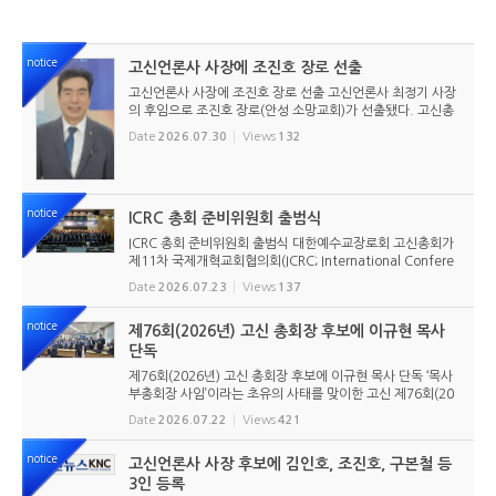
notice
고신언론사 사장에 조진호 장로 선출
고신언론사 사장에 조진호 장로 선출 고신언론사 최정기 사장
의 후임으로 조진호 장로(안성 소망교회)가 선출됐다. 고신총
회 유지재단 이사회는 2026년 7월 30일(목) 오전 11시 고신
Date
2026.07.30
Views
132
총회회관 3층에서 임시이사회를 열고, 조진호 장로를 차기 사
장으로 선임했...
notice
ICRC 총회 준비위원회 출범식
ICRC 총회 준비위원회 출범식 대한예수교장로회 고신총회가
제11차 국제개혁교회협의회(ICRC; International Confere
nce of Reformed Churches) 총회를 앞두고 본격적인 준비
Date
2026.07.23
Views
137
에 들어갔다. 2026년 7월 20일 서울 남서울교회에서 ‘ICRC
총회 준비위원회 ...
notice
제76회(2026년) 고신 총회장 후보에 이규현 목사
단독
제76회(2026년) 고신 총회장 후보에 이규현 목사 단독 ‘목사
부총회장 사임’이라는 초유의 사태를 맞이한 고신 제76회(20
26년) 총회장 후보에 이규현 목사(인천노회) 단독으로 입후보
Date
2026.07.22
Views
421
했다. 6월 9일 경남마산노회의 추천을 받아 입후보했던 강영
구...
notice
고신언론사 사장 후보에 김인호, 조진호, 구본철 등
3인 등록