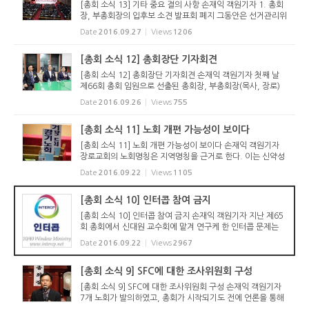
[총회 소식 13] 기타 중요 결의 사항 손재익 객원기자 1. 총회
장, 부총회장의 입후보 소견 발표회 폐지 그동안은 선거관리위
원회의 주관하에 총회장, 부총회장 후보자들을 소개하는 정견
Date
2016.09.27
Views
1206
발표 시간이 있었다. 그러나 세상 정치와 다른 장로교 정치원
리에 맞지...
[총회 소식 12] 총회장단 기자회견
[총회 소식 12] 총회장단 기자회견 손재익 객원기자 첫째 날
제66회 총회 임원으로 선출된 총회장, 부총회장(목사, 장로)
의 교계신문 기자회견이 9월 20일(첫째 날, 화요일) 저녁 10
Date
2016.09.26
Views
755
시에 고려신학대학원 행정동 2층에서 있었다. 개혁정론, 국민
일보, 한국기독...
[총회 소식 11] 노회 개편 가능성이 보이다
[총회 소식 11] 노회 개편 가능성이 보이다 손재익 객원기자
장로교회의 노회명칭은 지역명칭을 근거로 한다. 이는 신약성
경에서 ‘고린도에 있는 교회(들)’, ‘에베소에 있는 교회(들)’ 등
Date
2016.09.22
Views
1105
과 같이 지역의 이름으로 교회(노회) 명칭을 ...
[총회 소식 10] 인터콥 참여 금지
[총회 소식 10] 인터콥 참여 금지 손재익 객원기자 지난 제65
회 총회에서 신대원 교수회에 맡겨 연구케 한 인터콥 문제는
셋째 날(22일 목) 저녁 본회에서 다음과 같이 결정하였다. 1)
Date
2016.09.22
Views
2967
인터콥 선교단체를 불건전 단체로 규정하며, 2) 인터콥의 신학
사상에 대...
[총회 소식 9] SFC에 대한 조사위원회 구성
[총회 소식 9] SFC에 대한 조사위원회 구성 손재익 객원기자
7개 노회가 발의하였고, 총회가 시작되기도 전에 언론을 통해
논란이 있었던 SFC와 관련된 문제에 대해서는 SFC 지도위원