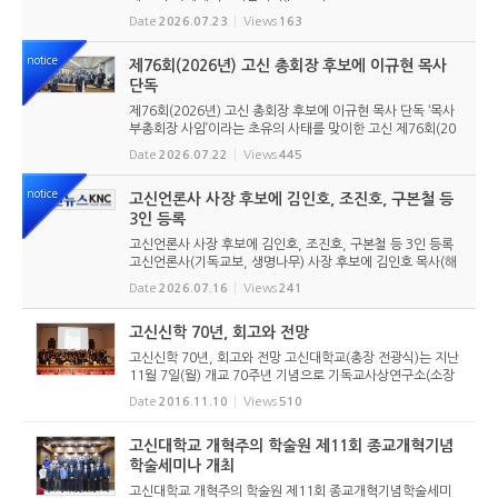
nce of Reformed Churches) 총회를 앞두고 본격적인 준비
Date
2026.07.23
Views
163
에 들어갔다. 2026년 7월 20일 서울 남서울교회에서 ‘ICRC
총회 준비위원회 ...
notice
제76회(2026년) 고신 총회장 후보에 이규현 목사
단독
제76회(2026년) 고신 총회장 후보에 이규현 목사 단독 ‘목사
부총회장 사임’이라는 초유의 사태를 맞이한 고신 제76회(20
26년) 총회장 후보에 이규현 목사(인천노회) 단독으로 입후보
Date
2026.07.22
Views
445
했다. 6월 9일 경남마산노회의 추천을 받아 입후보했던 강영
구...
notice
고신언론사 사장 후보에 김인호, 조진호, 구본철 등
3인 등록
고신언론사 사장 후보에 김인호, 조진호, 구본철 등 3인 등록
고신언론사(기독교보, 생명나무) 사장 후보에 김인호 목사(해
오름교회), 조진호 장로(소망교회), 구본철 장로(남서울교회)
Date
2026.07.16
Views
241
가 등록했다. 당초 김희종 목사(유호교회)도 거론되었으나 최
종적으로 등...
고신신학 70년, 회고와 전망
고신신학 70년, 회고와 전망​ 고신대학교(총장 전광식)는 지난
11월 7일(월) 개교 70주년 기념으로 기독교사상연구소(소장
송영목 교수) 주관으로, ‘고신신학 70년, 회고와 전망’ 세미나
Date
2016.11.10
Views
510
를 개최했다. 강영안 고려학원이사장과 전광식 총장의 축사...
고신대학교 개혁주의 학술원 제11회 종교개혁기념
학술세미나 개최
고신대학교 개혁주의 학술원 제11회 종교개혁기념학술세미