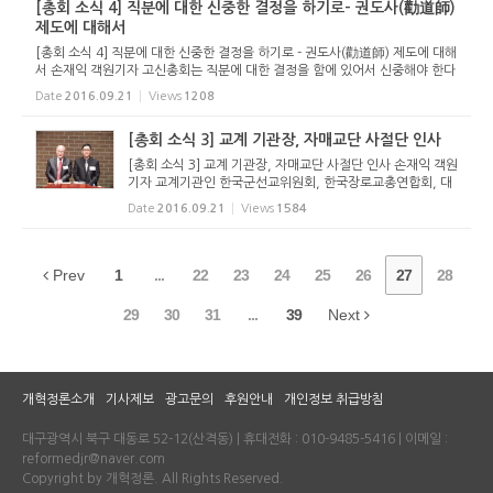
[총회 소식 4] 직분에 대한 신중한 결정을 하기로- 권도사(勸道師)
제도에 대해서
[총회 소식 4] 직분에 대한 신중한 결정을 하기로 - 권도사(勸道師) 제도에 대해
서 손재익 객원기자 고신총회는 직분에 대한 결정을 함에 있어서 신중해야 한다
는데 의견을 모았다. 첫째 날 저녁 ‘유안건 보고’를 통해 다뤄진 ‘권도사 제도...
Date
2016.09.21
Views
1208
[총회 소식 3] 교계 기관장, 자매교단 사절단 인사
[총회 소식 3] 교계 기관장, 자매교단 사절단 인사 손재익 객원
기자 교계기관인 한국군선교위원회, 한국장로교총연합회, 대
한성서공회, CTS의 대표와 고신총회와 자매 관계에 있는 대만
Date
2016.09.21
Views
1584
개혁종장로회, 호주 자유개혁교회(The Free Reformed Chu
rches of Austra...
Prev
1
...
22
23
24
25
26
27
28
29
30
31
...
39
Next
개혁정론소개
기사제보
광고문의
후원안내
개인정보 취급방침
대구광역시 북구 대동로 52-12(산격동) | 휴대전화 : 010-9485-5416 | 이메일 :
reformedjr@naver.com
Copyright by 개혁정론. All Rights Reserved.