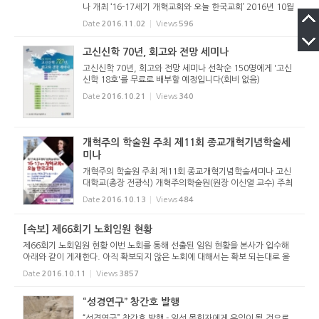
나 개최 ‘16-17세기 개혁교회와 오늘 한국교회’ 2016년 10월
31일 월요일 2시에 고신대학교 개혁주의학술원 주최로 ‘16-1
Date
2016.11.02
Views
596
7세기 개혁교회와 오늘 한국교회’라는 주제를 가지로...
고신신학 70년, 회고와 전망 세미나
고신신학 70년, 회고와 전망 세미나 선착순 150명에게 '고신
신학 18호'를 무료로 배부할 예정입니다(회비 없음)
Date
2016.10.21
Views
340
개혁주의 학술원 주최 제11회 종교개혁기념학술세
미나
개혁주의 학술원 주최 제11회 종교개혁기념학술세미나 고신
대학교(총장 전광식) 개혁주의학술원(원장 이신열 교수) 주최
로 ‘제11회 종교개혁기념학술세미나’가 오는 10월 31일(월)
Date
2016.10.13
Views
484
오후 2시 고신대학교 은혜관 한상동기념홀에서 개최된다. &ls
quo...
[속보] 제66회기 노회임원 현황
제66회기 노회임원 현황 이번 노회를 통해 선출된 임원 현황을 본사가 입수해
아래와 같이 게재한다. 아직 확보되지 않은 노회에 대해서는 확보 되는대로 올
릴 예정이다. * 노회장, 목사부노회장, 서기, 부서기, 회록서기, 부회록서기는
Date
2016.10.11
Views
3857
목사 * 장로부노회장,...
“성경연구” 창간호 발행
“성경연구” 창간호 발행 - 일선 목회자에게 유익이 될 것으로