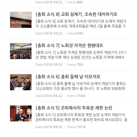
Date
2016.09.22
Views
845
회가 임원회와 함께 조사위원회를 구성하는 것으로 일단락되
었다. 본회에 ...
[총회 소식 8] 교회 침체기, 조속한 대처하기로
[총회 소식 8] 교회 침체기, 조속한 대처하기로 손재익 객원기
자 고신총회에 소속된 개체교회들은 매년 2월 둘째 주일을 기
준으로 교회의 상황을 노회에 보고한다. 각 노회에서 취합한
Date
2016.09.22
Views
590
통계는 총회를 통해 보고된다. 이번 제66회 총회에 보고된 통
계 결과는 ...
[총회 소식 7] 노회장 자격은 현행대로
[총회 소식 7] 노회장 자격은 현행대로 손재익 객원기자 2011
년 헌법 개정 이후 매년 상정된 안건인 노회장 자격에 대해서
는 현행대로 하는 것이 상당수 총대의 의견임이 다시 한 번 확
Date
2016.09.22
Views
709
인되었다. 헌법 교회정치 제11장 제130조 5항은 “노회장은
조직교...
[총회 소식 6] 총회 둘째 날 이모저모
[총회 소식 6] 총회 둘째 날 이모저모 손재익 객원기자 총회는
고신교회의 가장 중요한 행사 중 하나다. 각 노회와 위원회에
서 상정된 안건을 처리할 뿐 아니라 총회와 관련된 각종 크고
Date
2016.09.22
Views
1566
작은 행사들이 중간 중간 진행되고 있다. 총회 둘째 날(21일)
에는 소망...
[총회 소식 5] 은퇴목사의 투표권 제한 논란
[총회 소식 5] 은퇴목사의 투표권 제한 논란 손재익 객원기자
은퇴목사의 투표권 제한 문제가 중요한 화두로 제시되었다. 결
과는 부결이지만 앞으로도 이 문제는 계속 논란이 될 전망이
Date
2016.09.22
Views
1018
다. 수도노회와 미래정책연구위원회가 발의한 이번 안건은 헌
법 교회정치...