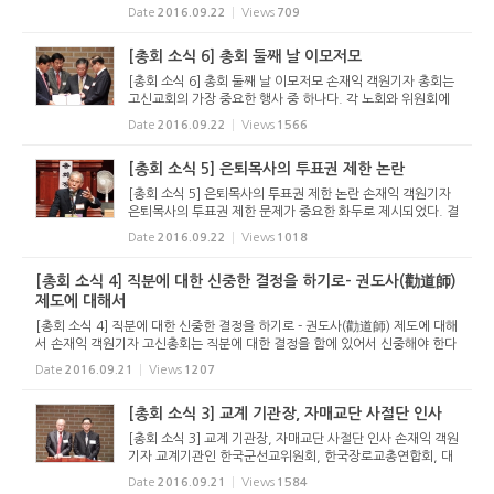
는 현행대로 하는 것이 상당수 총대의 의견임이 다시 한 번 확
Date
2016.09.22
Views
709
인되었다. 헌법 교회정치 제11장 제130조 5항은 “노회장은
조직교...
[총회 소식 6] 총회 둘째 날 이모저모
[총회 소식 6] 총회 둘째 날 이모저모 손재익 객원기자 총회는
고신교회의 가장 중요한 행사 중 하나다. 각 노회와 위원회에
서 상정된 안건을 처리할 뿐 아니라 총회와 관련된 각종 크고
Date
2016.09.22
Views
1566
작은 행사들이 중간 중간 진행되고 있다. 총회 둘째 날(21일)
에는 소망...
[총회 소식 5] 은퇴목사의 투표권 제한 논란
[총회 소식 5] 은퇴목사의 투표권 제한 논란 손재익 객원기자
은퇴목사의 투표권 제한 문제가 중요한 화두로 제시되었다. 결
과는 부결이지만 앞으로도 이 문제는 계속 논란이 될 전망이
Date
2016.09.22
Views
1018
다. 수도노회와 미래정책연구위원회가 발의한 이번 안건은 헌
법 교회정치...
[총회 소식 4] 직분에 대한 신중한 결정을 하기로- 권도사(勸道師)
제도에 대해서
[총회 소식 4] 직분에 대한 신중한 결정을 하기로 - 권도사(勸道師) 제도에 대해
서 손재익 객원기자 고신총회는 직분에 대한 결정을 함에 있어서 신중해야 한다
는데 의견을 모았다. 첫째 날 저녁 ‘유안건 보고’를 통해 다뤄진 ‘권도사 제도...
Date
2016.09.21
Views
1207
[총회 소식 3] 교계 기관장, 자매교단 사절단 인사
[총회 소식 3] 교계 기관장, 자매교단 사절단 인사 손재익 객원
기자 교계기관인 한국군선교위원회, 한국장로교총연합회, 대
한성서공회, CTS의 대표와 고신총회와 자매 관계에 있는 대만
Date
2016.09.21
Views
1584
개혁종장로회, 호주 자유개혁교회(The Free Reformed Chu