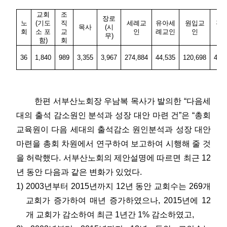
교회
조
장로
노
(기도
직
세례교
유아세
원입교
전
목사
(시
회
소 포
교
인
례교인
인
무)
함)
회
36
1,840
989
3,355
3,967
274,884
44,535
120,698
461
한편 서부산노회장 우남복 목사가 발의한 “다음세
대의 출석 감소원인 분석과 성장 대안 마련 건”은 “총회
교육원이 다음 세대의 출석감소 원인분석과 성장 대안
마련을 총회 차원에서 연구하여 보고하여 시행해 줄 것
을 허락했다. 서부산노회의 제안설명에 따르면 최근 12
년 동안 다음과 같은 변화가 있었다.
1) 2003년부터 2015년까지 12년 동안 교회수는 269개
교회가 증가하여 매년 증가하였으나, 2015년에 12
개 교회가 감소하여 최근 1년간 1% 감소하였고,