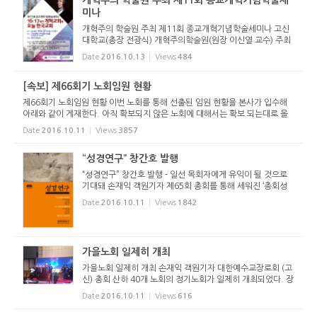
미나
개혁주의 학술원 주최 제11회 종교개혁기념학술세미나 고신
대학교(총장 전광식) 개혁주의학술원(원장 이신열 교수) 주최
로 ‘제11회 종교개혁기념학술세미나’가 오는 10월 31일(월)
Date
2016.10.13
Views
484
오후 2시 고신대학교 은혜관 한상동기념홀에서 개최된다. &ls
quo...
[속보] 제66회기 노회임원 현황
제66회기 노회임원 현황 이번 노회를 통해 선출된 임원 현황을 본사가 입수해
아래와 같이 게재한다. 아직 확보되지 않은 노회에 대해서는 확보 되는대로 올
릴 예정이다. * 노회장, 목사부노회장, 서기, 부서기, 회록서기, 부회록서기는
Date
2016.10.11
Views
3857
목사 * 장로부노회장,...
“성경연구” 창간호 발행
“성경연구” 창간호 발행 - 일선 목회자에게 유익이 될 것으로
기대돼 손재익 객원기자 제65회 총회를 통해 세워진 ‘총회성
경연구소’(소장 장희종 목사)가 저널 『성경 연구』 창간호를 발
Date
2016.10.11
Views
1842
간했다. 『성경 연구』는 바쁜 목회 가운데 ...
가을노회 일제히 개최
가을노회 일제히 개최 손재익 객원기자 대한예수교장로회 (고
신) 총회 산하 40개 노회의 정기노회가 일제히 개최되었다. 장
로교 정치의 핵심이라고 할 수 있는 노회는 4월과 10월에 각
Date
2016.10.11
Views
616
각 개최된다. 10월 노회의 경우 한 해 동안 섬길 임원을 선출
하는 노회다....