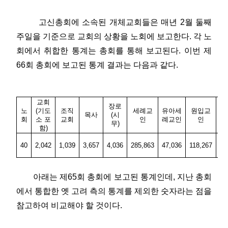
고신총회에 소속된 개체교회들은 매년 2월 둘째
주일을 기준으로 교회의 상황을 노회에 보고한다. 각 노
회에서 취합한 통계는 총회를 통해 보고된다. 이번 제
66회 총회에 보고된 통계 결과는 다음과 같다.
교회
장로
노
(기도
조직
세례교
유아세
원입교
목사
(시
회
소 포
교회
인
례교인
인
무)
함)
40
2,042
1,039
3,657
4,036
285,863
47,036
118,267
47
아래는 제65회 총회에 보고된 통계인데, 지난 총회
에서 통합한 옛 고려 측의 통계를 제외한 숫자라는 점을
참고하여 비교해야 할 것이다.