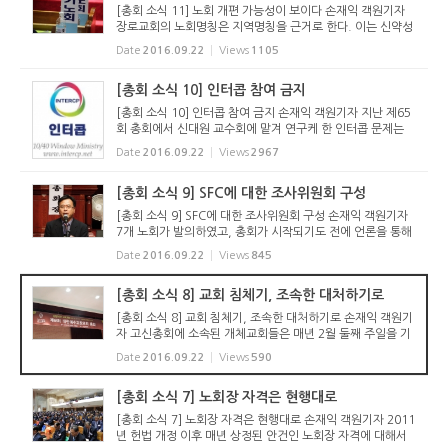
[총회 소식 11] 노회 개편 가능성이 보이다 손재익 객원기자
장로교회의 노회명칭은 지역명칭을 근거로 한다. 이는 신약성
경에서 ‘고린도에 있는 교회(들)’, ‘에베소에 있는 교회(들)’ 등
Date
2016.09.22
Views
1105
과 같이 지역의 이름으로 교회(노회) 명칭을 ...
[총회 소식 10] 인터콥 참여 금지
[총회 소식 10] 인터콥 참여 금지 손재익 객원기자 지난 제65
회 총회에서 신대원 교수회에 맡겨 연구케 한 인터콥 문제는
셋째 날(22일 목) 저녁 본회에서 다음과 같이 결정하였다. 1)
Date
2016.09.22
Views
2967
인터콥 선교단체를 불건전 단체로 규정하며, 2) 인터콥의 신학
사상에 대...
[총회 소식 9] SFC에 대한 조사위원회 구성
[총회 소식 9] SFC에 대한 조사위원회 구성 손재익 객원기자
7개 노회가 발의하였고, 총회가 시작되기도 전에 언론을 통해
논란이 있었던 SFC와 관련된 문제에 대해서는 SFC 지도위원
Date
2016.09.22
Views
845
회가 임원회와 함께 조사위원회를 구성하는 것으로 일단락되
었다. 본회에 ...
[총회 소식 8] 교회 침체기, 조속한 대처하기로
[총회 소식 8] 교회 침체기, 조속한 대처하기로 손재익 객원기
자 고신총회에 소속된 개체교회들은 매년 2월 둘째 주일을 기
준으로 교회의 상황을 노회에 보고한다. 각 노회에서 취합한
Date
2016.09.22
Views
590
통계는 총회를 통해 보고된다. 이번 제66회 총회에 보고된 통
계 결과는 ...
[총회 소식 7] 노회장 자격은 현행대로
[총회 소식 7] 노회장 자격은 현행대로 손재익 객원기자 2011
년 헌법 개정 이후 매년 상정된 안건인 노회장 자격에 대해서