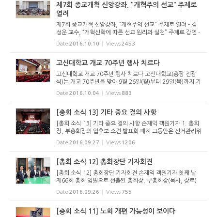
제7회 종교개혁 신앙강좌, “개혁주의 선교” 주제로
열려
제7회 종교개혁 신앙강좌, “개혁주의 선교” 주제로 열려 - 김
성운 교수, “개혁신학에 따른 선교 원리와 실천” 주제로 강연 -
개혁신앙을 추구하는 작은 교회들, 함께 모여 교제의 시간 가
Date
2016.10.10
Views
2453
져 설요한 형제 (광교장로교회) 지난 10월 2...
고신대학교 개교 70주년 행사 치르다
고신대학교 개교 70주년 행사 치르다 고신대학교(총장 전광
식)는 개교 70주년을 맞아 9월 26일(월)부터 29일(목)까지 기
념식을 비롯해 중국 남경예술대, 페로스합창단, BewhY 공연,
Date
2016.10.04
Views
883
총학생회 축제, 웨일즈 유니온신학교 등 해외명사 초청강연의
다양한 기념행...
[총회 소식 13] 기타 중요 결의 사항
[총회 소식 13] 기타 중요 결의 사항 손재익 객원기자 1. 총회
장, 부총회장의 입후보 소견 발표회 폐지 그동안은 선거관리위
원회의 주관하에 총회장, 부총회장 후보자들을 소개하는 정견
Date
2016.09.27
Views
1206
발표 시간이 있었다. 그러나 세상 정치와 다른 장로교 정치원
리에 맞지...
[총회 소식 12] 총회장단 기자회견
[총회 소식 12] 총회장단 기자회견 손재익 객원기자 첫째 날
제66회 총회 임원으로 선출된 총회장, 부총회장(목사, 장로)
의 교계신문 기자회견이 9월 20일(첫째 날, 화요일) 저녁 10
Date
2016.09.26
Views
755
시에 고려신학대학원 행정동 2층에서 있었다. 개혁정론, 국민
일보, 한국기독...
[총회 소식 11] 노회 개편 가능성이 보이다