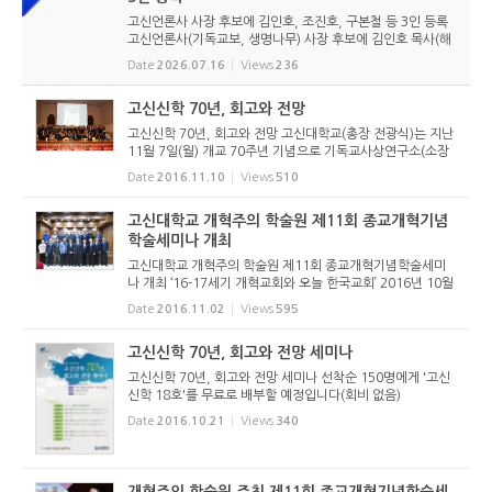
고신언론사 사장 후보에 김인호, 조진호, 구본철 등 3인 등록
고신언론사(기독교보, 생명나무) 사장 후보에 김인호 목사(해
오름교회), 조진호 장로(소망교회), 구본철 장로(남서울교회)
Date
2026.07.16
Views
236
가 등록했다. 당초 김희종 목사(유호교회)도 거론되었으나 최
종적으로 등...
고신신학 70년, 회고와 전망
고신신학 70년, 회고와 전망​ 고신대학교(총장 전광식)는 지난
11월 7일(월) 개교 70주년 기념으로 기독교사상연구소(소장
송영목 교수) 주관으로, ‘고신신학 70년, 회고와 전망’ 세미나
Date
2016.11.10
Views
510
를 개최했다. 강영안 고려학원이사장과 전광식 총장의 축사...
고신대학교 개혁주의 학술원 제11회 종교개혁기념
학술세미나 개최
고신대학교 개혁주의 학술원 제11회 종교개혁기념학술세미
나 개최 ‘16-17세기 개혁교회와 오늘 한국교회’ 2016년 10월
31일 월요일 2시에 고신대학교 개혁주의학술원 주최로 ‘16-1
Date
2016.11.02
Views
595
7세기 개혁교회와 오늘 한국교회’라는 주제를 가지로...
고신신학 70년, 회고와 전망 세미나
고신신학 70년, 회고와 전망 세미나 선착순 150명에게 '고신
신학 18호'를 무료로 배부할 예정입니다(회비 없음)
Date
2016.10.21
Views
340
개혁주의 학술원 주최 제11회 종교개혁기념학술세