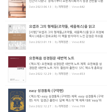
신간이 나왔다. 창세기부터 요한계시록까지 성경 전반을 다룬
책이다. 이 책을 기본으로 앞으로 계속해서 책이 나올 예정이
Date
2023.06.13
By
개혁정론
Views
642
다. 다음 책은 성경의 서막, 창세기 1-4장의 창조와 타락이다.
또한 성경...
요셉과 그의 형제들(조약돌, 세움북스)을 읽고
[서평] 『요셉과 그의 형제들』(조약돌, 세움북스)을 읽고 최정복
목사 (세종시 장로교회) 이 책을 받자마자 느낀 감정은 아쉬움
이었습니다. 필자가 이 책을 배송받은 날은 창세기 50장을 설
Date
2023.01.19
By
개혁정론
Views
832
교하기 위하여 연구하던 날이었습니다. 필자는 창세기 37장부
터 시...
요한복음 성경원문 새번역 노트
<책소개> 요한복음 성경원문 새번역 노트 제목: 요한복음 성
경원문 새번역 노트 저자: 황원하 출판사: SFC 책소개 총회성
경연구소(KBI)는 고신 총회 산하 목회자들의 성경연구를 돕기
Date
2022.12.29
By
개혁정론
Views
653
위해 다양한 활동을 하고 있다. 그 중에 하나로 성경원문을 번
역한 책을 출...
easy 성경통독 (구약편)
<책소개> easy 성경통독 (구약편) 제목: easy 성경통독 (구약
편) 저자: 임경근 출판사: 담북 책소개 “책 제목 대로 ‘easy’하
다. 쉽고, 깊은 성경읽기를 동시에 할 수 있다.” 이 책에 대한
Date
2022.12.27
By
개혁정론
Views
709
평가다. 저자는 7년간의 네덜란드 유학을 마...