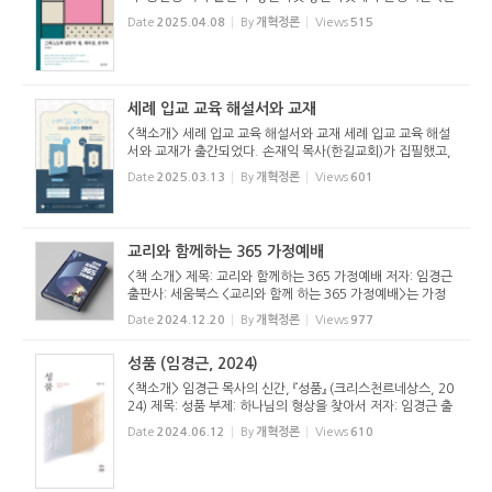
단한 기독교>시리즈 21번째 책으로 송진영 목사의 책이 나왔
Date
2025.04.08
By
개혁정론
Views
515
다. 제목은 그리스도의 삼중직. 예수님께서 왕, 제사장, 선지
자로서 행...
세례 입교 교육 해설서와 교재
<책소개> 세례 입교 교육 해설서와 교재 세례 입교 교육 해설
서와 교재가 출간되었다. 손재익 목사(한길교회)가 집필했고,
생명의 양식에서 발행했다. 세례는 예수님께서 친히 제정하신
Date
2025.03.13
By
개혁정론
Views
601
성례로서, 교회의 문과 같고, 그리스도인이 되는 표시다. 그렇
기에 철저...
교리와 함께하는 365 가정예배
<책 소개> 제목: 교리와 함께하는 365 가정예배 저자: 임경근
출판사: 세움북스 <교리와 함께 하는 365 가정예배>는 가정
예배를 위한 교리교육서입니다. 2014년 1쇄 이후 1년 만에 4
Date
2024.12.20
By
개혁정론
Views
977
쇄를 찍고 개정판을 내었습니다. 그후 개정판 5쇄를 찍었습니
다. 엄청난 관...
성품 (임경근, 2024)
<책소개> 임경근 목사의 신간, 『성품』 (크리스천르네상스, 20
24) 제목: 성품 부제: 하나님의 형상을 찾아서 저자: 임경근 출
판사: 크리스천르네상스 책 소개 그리스도인의 궁극적인 목적
Date
2024.06.12
By
개혁정론
Views
610
은 그리스도를 닮는 것이다. 그분의 성품을 본받는 것이다. 구
원 받았...