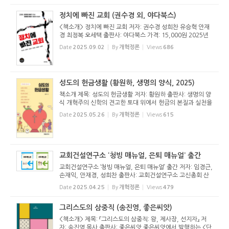
정치에 빠진 교회 (권수경 외, 야다북스)
<책소개> 정치에 빠진 교회 저자: 권수경 성희찬 유승혁 안재
경 최정복 오세택 출판사: 야다북스 가격: 15,000원 2025년
12월 3일에 터진 대통령의 비상계엄 선포를 시작으로 비상계
Date
2025.09.02
By
개혁정론
Views
686
엄 해제와 대통령에 대한 탄핵과 파면, 그리고 제21대 대통령
선거에 이르는 ...
성도의 헌금생활 (황원하, 생명의 양식, 2025)
책소개 제목: 성도의 헌금생활 저자: 황원하 출판사: 생명의 양
식 개혁주의 신학의 견고한 토대 위에서 헌금의 본질과 실천을
탐구한 신간 『성도의 헌금생활』이 출간되었다. 이 책은 헌금을
Date
2025.05.26
By
개혁정론
Views
615
단순한 금전적 행위로 보지 않고, 하나님의 주권과 은혜에 대
한 ...
교회건설연구소 ‘청빙 매뉴얼, 은퇴 매뉴얼’ 출간
교회건설연구소 ‘청빙 매뉴얼, 은퇴 매뉴얼’ 출간 저자: 임경근,
손재익, 안재경, 성희찬 출판사: 교회건설연구소 고신총회 산
하 교회건설연구소(소장 안재경)가 『청빙 매뉴얼』과 『은퇴 매
Date
2025.04.25
By
개혁정론
Views
479
뉴얼』을 출간했다. 이 두 책은 짝을 이룬다. 목사는 ...
그리스도의 삼중직 (송진영, 좋은씨앗)
<책소개> 제목: 『그리스도의 삼중직: 왕, 제사장, 선지자』 저
자: 송진영 목사 출판사: 좋은씨앗 좋은씨앗에서 발행하는 <단