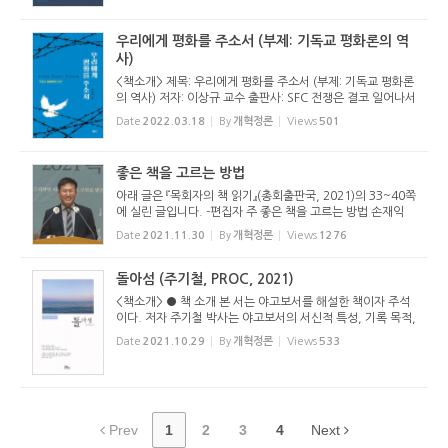
우리에게 평화를 주소서 (부제: 기독교 평화론의 역
사)
<책소개> 제목: 우리에게 평화를 주소서 (부제: 기독교 평화론
의 역사) 저자: 이상규 교수 출판사: SFC 전쟁은 결코 일어나서
는 안 된다. 전쟁은 인간이 벌이는 가장 잔혹한 파괴 행위다.
Date
2022.03.18
By
개혁정론
Views
501
그러나 안타깝게도 인류 역사는 전쟁사라고 할 정도다. 20세
기의 양차...
좋은 책을 고르는 방법
아래 글은 『목회자의 책 읽기』(총회출판국, 2021)의 33~40쪽
에 실린 글입니다. -편집자 주 좋은 책을 고르는 방법 손재익
목사 (한길교회 담임) 좋은 책을 골라야 할 이유 책을 읽지 않
Date
2021.11.30
By
개혁정론
Views
1276
는 시대지만, 책을 읽어야 한다. 책은 여전히 읽을 가치가 있
다. 책 외...
돌아섬 (주기철, PROC, 2021)
<책소개> ● 책 소개 본 서는 야고보서를 해설한 책이자 주석
이다. 저자 주기철 박사는 야고보서의 서신적 특성, 기록 목적,
문맥을 중심으로 서신 전체를 살피면서 수신자들이 가진 문제
Date
2021.10.29
By
개혁정론
Views
533
가 무엇인지, 그리고 이에 대해 저자가 교훈하는 것이 무엇인
지 밝힌다....
Prev
1
2
3
4
Next