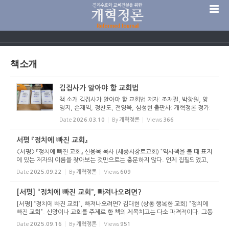
Sketchbook5, 스케치북5
책소개
김집사가 알아야 할 교회법
Sketchbook5, 스케치북5
책 소개 김집사가 알아야 할 교회법 저자: 조재필, 박창원, 양
명지, 손재익, 정찬도, 전영욱, 심성현 출판사: 개혁정론 정가:
15,000원 개혁정론 운영위원들이 집필한 두 번째 책이 나왔
Date
2026.03.10
By
개혁정론
Views
366
다. 『김집사가 알아야 할 교회법』이다. 『청년이 알아야 할 7가
지』에...
서평 『정치에 빠진 교회』
<서평> 『정치에 빠진 교회』 신용목 목사 (세종시장로교회) “역사책을 볼 때 표지
에 있는 저자의 이름을 찾아보는 것만으로는 충분하지 않다. 언제 집필되었고,
언제 출판되었는지도 살펴보아야 한다. 때로는 이런 것이 더 많은 비밀을 드러
Date
2025.09.22
By
개혁정론
Views
609
낸다.&rdqu...
[서평] “정치에 빠진 교회”, 빠져나오려면?
[서평] “정치에 빠진 교회”, 빠져나오려면? 김대현 (상동 행복한 교회) “정치에
빠진 교회”. 신앙이나 교회를 주제로 한 책의 제목치고는 다소 파격적이다. 그동
안 한국 사회에서 종교와 정치는 ‘불가근불가원’의 관계를...
Date
2025.09.16
By
개혁정론
Views
951