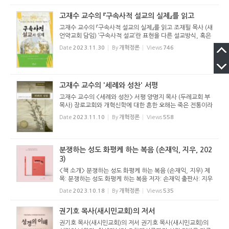
고재수 교수의 『구속사적 설교의 실제』를 읽고
고재수 교수의 『구속사적 설교의 실제』를 읽고 조재필 목사 (새
언약교회 담임) ‘구속사적 설교’란 표현을 다른 설교방식, 혹은
성경해석에 대별되는 또 다른 유(類)의 설교 방법으로 쉽게 단
Date
2023.11.30
By
개혁정론
Views
746
정해버릴 수 있다. 예를 들어 대지 설교, 주제 설교,...
고재수 교수의 '세례와 성찬' 서평
고재수 교수의 <세례와 성찬> 서평 양명지 목사 (두레교회 부
목사) 장로교회와 개혁신학에 대한 흔한 오해는 죽은 전통이라
는 편견입니다. 장로교회가 사장된 전통을 고지식하게 답습하
Date
2023.11.10
By
개혁정론
Views
558
고 있는 사람으로 비칠 때가 많습니다. 이에 더하여 가슴은 냉
랭하게 식...
분쟁하는 성도 화평케 하는 복음 (손재익, 지우, 202
3)
<책 소개> 분쟁하는 성도 화평케 하는 복음 (손재익, 지우) 제
목: 분쟁하는 성도 화평케 하는 복음 저자: 손재익 출판사: 지우
책에 대한 간략한 소개 2015년 9월 예장 고신과 예장 고려는
Date
2023.10.18
By
개혁정론
Views
535
역사적인 교단 통합을 했다. ‘신자 간의 다툼이 있을 때 세상
...
권기호 목사(새시민교회)의 저서
권기호 목사(새시민교회)의 저서 권기호 목사(새시민교회)의