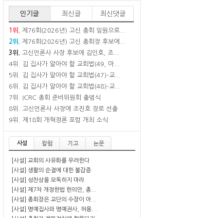
인기글
최신글
최신댓글
1위.
제76회(2026년) 고신 총회 임원으로...
2위.
제76회(2026년) 고신 총회장 후보에...
3위.
고신언론사 사장 후보에 김인호, 조...
4위.
김 집사가 알아야 할 교회법(49, 마...
5위.
김 집사가 알아야 할 교회법(47)-교...
6위.
김 집사가 알아야 할 교회법(48)-교...
7위.
ICRC 총회 준비위원회 출범식
8위.
고신언론사 사장에 조진호 장로 선출
9위.
제18회 개혁정론 포럼 개최 소식
사설
칼럼
기고
논문
[사설] 교회의 사유화를 우려한다
[사설] 생활의 순결에 대한 불감증
[사설] 성찬상을 모독하지 마라
[사설] 제7차 개정헌법 헌의안, 총...
[사설] 총회장은 교단의 수장이 아...
[사설] 명예집사와 명예권사, 허용...