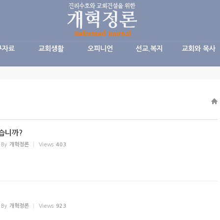
구자료
교회생활
오피니언
선교.복지
교회와 목사
습니까?
By
개혁정론
Views
403
By
개혁정론
Views
923