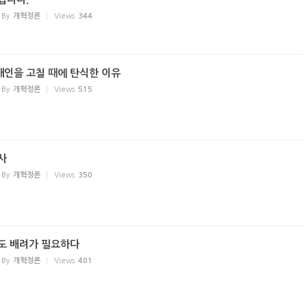
By
개혁정론
Views
344
인을 고칠 때에 탄식한 이유
By
개혁정론
Views
515
사
By
개혁정론
Views
350
도 배려가 필요하다
By
개혁정론
Views
401