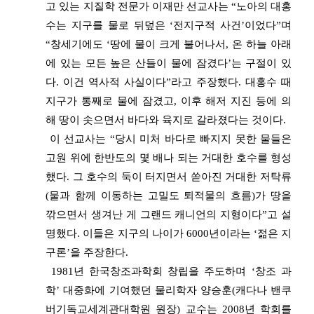
고 있는 지질학 전문가 이재만 선교사는 “노아의 대홍
수는 지구를 물로 뒤덮은 ‘전지구적 사건’이었다”며
“창세기에도 ‘땅에 물이 크게 불어나서, 온 하늘 아래
에 있는 모든 높은 산들이 물에 잠겼다’는 구절이 있
다. 이건 역사적 사실이다”라고 주장했다. 대홍수 때
지구가 통째로 물에 잠겼고, 이후 해저 지진 등에 의
해 땅이 솟으면서 바다와 육지로 갈라졌다는 것이다.
이 선교사는 “당시 미처 바다로 빠지지 못한 물들은
고원 위에 한반도의 몇 배나 되는 거대한 호수를 형성
했다. 그 호수의 둑이 터지면서 쏟아진 거대한 저탁류
(물과 함께 이동하는 고밀도 퇴적물의 흐름)가 땅을
깎으면서 생겨난 게 그랜드 캐니언의 지형이다”고 설
명했다. 이들은 지구의 나이가 6000년이라는 ‘젊은 지
구론’을 주장한다.
1981년 한국창조과학회 창립을 주도하며 ‘창조 과
학’ 대중화에 기여했던 물리학자 양승훈(캐다나 밴쿠
버기독교세계관대학원 원장) 교수는 2008년 학회를