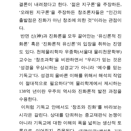
결론이 내려졌다고 한다. ‘젊은 지구론’을 주장하든,
‘오래된 지구론’을 주장하든 창조론자들은 “인간의
출발점은 진화가 아닌 창조에 의한 것”이라는 관점이
다.
반면 신(神)과 진화론을 모두 끌어안는 ‘유신론적 진
화론’ 혹은 ‘진화론적 유신론’의 입장을 취하는 진영
도 있다. 천체물리학자 우종학(서울대 물리천문학부)
교수는 ‘창조과학’을 비판하면서 “우리가 믿는 것은
‘성경을 우상시하는 성경교’가 아니라 ‘예수를 믿는
기독교’다. 성경의 올바른 이해를 위해서 해석의 작업
이 절대적으로 필요하다”며 물리학계에서 제시하는
138억 년이란 우주의 역사와 진화론적 발전 과정을
수용한다.
이처럼 기독교 안에서도 ‘창조와 진화’를 바라보는
시각은 갈린다. 상대를 단죄하는 종교재판식 논쟁이
아니라 기독교에 대한 이해의 폭을 넓히는 생산적 토
론으로 이어질지 주목된다.
(킹맨(미국)=백성호 기자