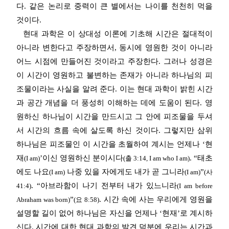
다. 같은 논리로 중력이 큰 별에서는 나이를 천천히 먹을
것이다.
현대 과학은 이 상대성 이론에 기초해 시간은 절대적이
아니라 변한다고 주장하면서, 동시에 영원한 것이 아니라
어느 시점에 만들어진 것이라고 주장한다. 그러나 성경은
이 시간이 영원하고 불변하는 존재가 아니라 하나님의 피
조물이라는 사실을 알려 준다. 이는 현대 과학이 밝힌 시간
과 공간 개념을 더 풍성히 이해하는 데에 도움이 된다. 영
원하신 하나님이 시간을 만드시고 그 안에 피조물을 두셔
서 시간의 흐름 속에 살도록 하신 것이다. 그렇지만 삼위
하나님은 피조물인 이 시간을 초월하여 계시는 언제나 ‘현
재
’이신 영원하신 분이시다
. “태초
(I am)
(출 3:14, I am who I am)
에도 나요
나중 있을 자에게도 내가 곧 그니라
”
(I am)
(I am)
(사
. “아브라함이 나기 전부터 내가 있느니라
41:4)
(I am before
”
. 시간 속에 사는 우리에게 영원을
Abraham was born)
(요 8:58)
설명할 길이 없어 하나님은 자신을 언제나 ‘현재’로 계시하
신다. 시간에 대한 현대 과학의 발견 덕분에 우리는 시간과