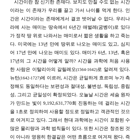
시간이란 참 신기한 존재다. 보지도 만질 수도 없는 시간
이라는 이 존재가 우리를 끌고 가서 나이를 먹게 한다. 인
간은
시간이라는 존재에게서 결코 벗어날 수 없다.
우리나
라에 사는 매미는 땅속에서 6년간 애벌레(굼벵이)로 있다
가 정작 땅 위로 나와서는 매미로서 짧은 생활을 하고 죽는
다. 미국에는 13년 만에 땅위로 나오는 매미도 있고, 심지
어 17년 만에 나오는 매미도 있다. 매미가 6년, 13년, 혹은
17년의 그 시간을 어떻게 알까?
시간을 과학에 처음 사용
한 사람은 이탈리아의 갈릴레오
로 알려져 있다.
(1564-1642)
뉴턴
에 이르러, 시간은 균일하게 흐르며 누가 측
(1642-1727)
정해도 동일하다는 보편성
과
절대성, 불변성, 독립성, 중립
성, 그리고
균일성이 확정되었다.
오늘날 시간은 세슘 원자
가 만드는 빛이 9,192,631,770회 진동하는 데 걸리는 시간
을 1초로 정의하여 사용할 정도로 정밀하고 객관적인 것으
로
여겨지고 있다.
그래서 현대 과학에는 시간이 포함된 수
많은 물리량과 과학 법칙들이 있다. 또한 시간은 창조된 것
이 아니라 영원히 한결같은 어떤 흐름으로
여겨져 왔다.
즉