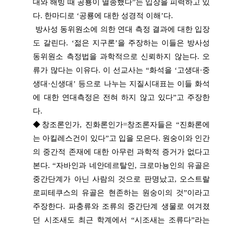
대와 해빙 때 공룡이 멸종했다”는 입장을 피력하고 있
다. 한마디로 ‘공룡에 대한 성경적 이해’다.
방사성 동위원소에 의한 연대 측정 결과에 대한 입장
도 갈린다. ‘젊은 지구론’을 주장하는 이들은 방사성
동위원소 측정법을 과학적으로 신뢰하지 않는다. 오
류가 많다는 이유다. 이 선교사는 “화석을 ‘고생대·중
생대·신생대’ 등으로 나누는 지질시대표는 이들 화석
에 대한 연대측정은 전혀 하지 않고 있다”고 주장한
다.
◆창조론인가, 진화론인가=창조론자들은 “진화론에
는 아킬레스건이 있다”고 입을 모은다. 원숭이와 인간
의 중간적 존재에 대한 아무런 과학적 증거가 없다고
본다. “자바인과 네안데르탈인, 크로마뇽인의 유골은
중간단계가 아닌 사람의 것으로 판명났고, 오스트랄
로피테쿠스의 유골은 현존하는 원숭이의 것”이라고
주장한다. 파충류와 조류의 중간단계 생물로 여겨졌
던 시조새도 최근 학계에서 “시조새는 조류다”라는