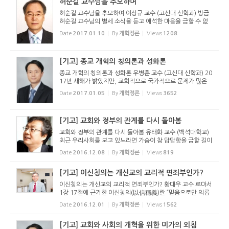
허순길 교수님을 추모하며
허순길 교수님을 추모하며 이상규 교수 (고신대 신학과) 방금
허순길 교수님의 별세 소식을 듣고 애석한 마음을 금할 수 없
다. 또 한 사람의 고신교회 지도자를 잃게 되었고, 필자 개인으
Date
2017.01.10
By
개혁정론
Views
1208
로는 또 한 사람의 은사를 잃게 되었다. 일생동안 고신교회와
고신대학...
[기고] 종교 개혁의 칭의론과 성화론
종교 개혁의 칭의론과 성화론 우병훈 교수 (고신대 신학과) 20
17년 새해가 밝았지만, 교회적으로 국가적으로 문제가 많은
시점에서 새해를 맞이하기에 마음이 무겁다. 특별히 올해는 루
Date
2017.01.05
By
개혁정론
Views
3652
터의 종교 개혁이 일어난 지 500주년이 되는 해이기 때문에
좀 더 진중한...
[기고] 교회와 정부의 관계를 다시 돌아봄
교회와 정부의 관계를 다시 돌아봄 유태화 교수 (백석대학교)
최근 우리사회를 보고 있노라면 가슴이 참 답답함을 금할 길이
없다. 최태민에서부터 시작되었고, 최순실 세대에서 걷잡을
Date
2016.12.08
By
개혁정론
Views
819
수 없이 터져 나온 사건을 방치한 대통령의 역사적인 무념무상
의 행태뿐...
[기고] 이신칭의는 개신교의 교리적 면죄부인가?
이신칭의는 개신교의 교리적 면죄부인가? 황대우 교수 로마서
1장 17절에 근거한 이신칭의(以信稱義)란 “믿음으로만 의롭
게 된다”는 교리이다. 이것은 루터의 종교개혁을 한 마디로 정
Date
2016.12.01
By
개혁정론
Views
1562
의하는 결정적인 교리이기도 하다. 이후 모든 개신교도들은
...
[기고] 교회와 사회의 개혁을 위한 미가의 외침