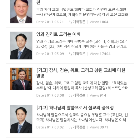
전
우리 자매 교회 네덜란드 해방파 교회가 직면한 도전 성희찬
목사 (마산제일교회, 개혁정론 운영위원장) 예장 고신 교회와
자매 교회인 네덜란드 해방파 교회 총회가 지난 주말에 1944
Date
2017.06.21
By
개혁정론
Views
1864
년 교단 설립 이후 ‘역사적인’ 혹은 ‘혁명적인’ ...
영과 진리로 드리는 예배
영과 진리로 드리는 예배 우병훈 교수 (고신대, 신학과) (요 4:
23-24) [23] 아버지께 참되게 예배하는 자들은 영과 진리로
예배할 때가 오나니 곧 이 때라 아버지께서는 자기에게 이렇게
Date
2017.05.09
By
개혁정론
Views
17404
예배하는 자들을 찾으시느니라 [24] 하나님은 영이시니 예배
하는 자가 ...
[기고] 감사, 겸손, 위로, 그리고 참된 교회에 대한
열망
감사, 겸손, 위로, 그리고 참된 교회에 대한 열망 - "효력있는
부르심"에 대하여 황원하 목사 (산성교회 담임) 웨스트민스터
신앙고백서 제10장은 ‘효력 있는 부르심’에 대해서 말합니다.
Date
2017.03.08
By
개혁정론
Views
914
‘효력 있는 부르심’이란 하나님이 그분의 경...
[기고] 하나님의 말씀으로서 설교의 중요성
하나님의 말씀으로서 설교의 중요성 우병훈 교수 (고신대, 신
학과) 하나님은 말씀하시는 하나님이십니다. 하나님은 여러
가지 수단을 통해 말씀하십니다. 하나님은 우리의 개인 성경
Date
2017.03.02
By
개혁정론
Views
3971
묵상을 통해서 우리에게 말씀하실 수 있습니다. 기도나 성도의
교제나 신앙...