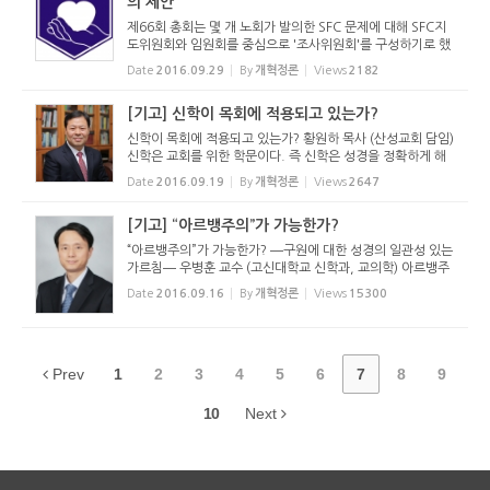
의 제안
제66회 총회는 몇 개 노회가 발의한 SFC 문제에 대해 SFC지
도위원회와 임원회를 중심으로 '조사위원회'를 구성하기로 했
습니다. 이와 관련하여 SFC 총동문회 임원회가 아래와 같은
Date
2016.09.29
By
개혁정론
Views
2182
내용을 보내왔습니다. -편집장 주- SFC 관련 최근의 사태에 대
한 SFC...
[기고] 신학이 목회에 적용되고 있는가?
신학이 목회에 적용되고 있는가? 황원하 목사 (산성교회 담임)
신학은 교회를 위한 학문이다. 즉 신학은 성경을 정확하게 해
석하는 일이며, 나아가서 그렇게 해석한 결과를 교회에 적용하
Date
2016.09.19
By
개혁정론
Views
2647
는 학문이다. 따라서 신학은 실용적인 학문이다. 이에 목사는
신학 공...
[기고] “아르뱅주의”가 가능한가?
“아르뱅주의”가 가능한가? ―구원에 대한 성경의 일관성 있는
가르침― 우병훈 교수 (고신대학교 신학과, 교의학) 아르뱅주
의? 칼뱅주의는 “하나님께서 선택하신 사람은 반드시 구원 받
Date
2016.09.16
By
개혁정론
Views
15300
기 때문에 한번 구원은 영원한 구원이다.”라고 가...
Prev
1
2
3
4
5
6
7
8
9
10
Next