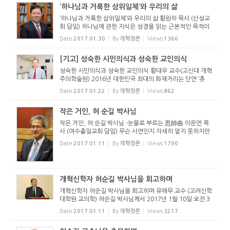
‘하나님과 거룩한 삼위일체’와 우리의 삶
‘하나님과 거룩한 삼위일체’와 우리의 삶 황원하 목사 (산성교
회 담임) 하나님에 관한 지식은 성경을 읽는 근본적인 목적이
며 신학 본연의 주제이다. 즉 우리는 성경을 통하여 하나님이
Date
2017.01.30
By
개혁정론
Views
1366
어떤 분이신지를 배우며, 신학이라는 학문을 통하여 하나님...
[기고] 성숙한 시민의식과 성숙한 교인의식
성숙한 시민의식과 성숙한 교인의식 황대우 교수(고신대 개혁
주의학술원) 2016년 대한민국 최대의 화재거리는 단연 ‘촛
불’과 ‘탄핵’이다. 최순실의 국정농단이 밝혀지면서 민심은 ‘광
Date
2017.01.22
By
개혁정론
Views
862
화문 촛불’로 봉기했다. 주말마다 봉...
작은 거인, 허 순길 박사님
작은 거인, 허 순길 박사님 -눈물로 부르는 思師曲 이운연 목
사 (여수충일교회 담임) 무슨 사연인지 자세히 알지 못하지만
제가 학교에 입학할 때는 호주에서 목회하고 계셨습니다. 신대
Date
2017.01.11
By
개혁정론
Views
1790
원 1학년 가을 학기에 들어오셔서 첫 경건회를 인도하시는데,
와아.. 그...
개혁신학자 허순길 박사님을 회고하며
개혁신학자 허순길 박사님을 회고하며 유해무 교수 (고려신학
대학원 교의학) 허순길 박사님께서 2017년 1월 10일 오전 3
시에 하나님의 부르심을 받았다. 작년 6월 말 폐 기능이 약화
Date
2017.01.11
By
개혁정론
Views
3217
되면서 산소호흡기의 도움을 받으며 지내시던 중 성탄 직전에
넘어지는 사고...