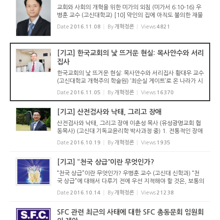
교회와 사회의 개혁을 위한 미가의 외침 (미가서 6:10-16) 우
병훈 교수 (고신대학교) [10] 악인의 집에 아직도 불의한 재물
이 있느냐 축소시킨 가증한 에바가 있느냐 [11] 내가 만일 부
Date
2016.11.08
By
개혁정론
Views
4821
정한 저울을 썼거나 주머니에 거짓 저울추를 두었으면 깨끗하
겠느냐 [12]...
[기고] 한국교회의 낯 뜨거운 현실: 목사안수와 서리
집사
한국교회의 낯 뜨거운 현실: 목사안수와 서리집사 황대우 교수
(고신대학교 개혁주의 학술원) ‘최순실 게이트’로 온 나라가 시
끄럽다. 그녀의 아버지가 최태민이고 목사란다. 대한예수교장
Date
2016.11.05
By
개혁정론
Views
16370
로회 종합총회에서 안수를 받았다고 하는데, 종합총회는 ...
[기고] 산전검사와 낙태, 그리고 장애
산전검사와 낙태, 그리고 장애 이춘성 목사 (유성광명교회 협
동목사) (고신대 기독교윤리학 박사과정 중) 1. 전통적인 장애
인식 전통적으로 기독교는 레위기 21장에서 레위인들 중에 제
Date
2016.10.19
By
개혁정론
Views
1935
사장이 될 수 없는 부정함의 항목들 속에 다양한 장애의 형태
들이 포함 ...
[기고] “천국 상급”이란 무엇인가?
“천국 상급”이란 무엇인가? 우병훈 교수 (고신대 신학과) “천
국 상급”에 대해서 다루기 전에 우선 지적해야 할 것은, 보통의
용법에서 성도가 죽어서 가는 곳을 “천국”이라고 부르는데,
Date
2016.10.14
By
개혁정론
Views
21238
“낙원”이라고 부르는...
SFC 관련 최근의 사태에 대한 SFC 총동문회 임원회