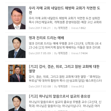
무는 주일날 하나님께 예배하는 것입니다. 필시 교회가 해야
할 가장 중요...
우리 자매 교회 네덜란드 해방파 교회가 직면한 도
전
우리 자매 교회 네덜란드 해방파 교회가 직면한 도전 성희찬
목사 (마산제일교회, 개혁정론 운영위원장) 예장 고신 교회와
자매 교회인 네덜란드 해방파 교회 총회가 지난 주말에 1944
Date
2017.06.21
By
개혁정론
Views
1862
년 교단 설립 이후 ‘역사적인’ 혹은 ‘혁명적인’ ...
영과 진리로 드리는 예배
영과 진리로 드리는 예배 우병훈 교수 (고신대, 신학과) (요 4:
23-24) [23] 아버지께 참되게 예배하는 자들은 영과 진리로
예배할 때가 오나니 곧 이 때라 아버지께서는 자기에게 이렇게
Date
2017.05.09
By
개혁정론
Views
17404
예배하는 자들을 찾으시느니라 [24] 하나님은 영이시니 예배
하는 자가 ...
[기고] 감사, 겸손, 위로, 그리고 참된 교회에 대한
열망
감사, 겸손, 위로, 그리고 참된 교회에 대한 열망 - "효력있는
부르심"에 대하여 황원하 목사 (산성교회 담임) 웨스트민스터
신앙고백서 제10장은 ‘효력 있는 부르심’에 대해서 말합니다.
Date
2017.03.08
By
개혁정론
Views
912
‘효력 있는 부르심’이란 하나님이 그분의 경...
[기고] 하나님의 말씀으로서 설교의 중요성
하나님의 말씀으로서 설교의 중요성 우병훈 교수 (고신대, 신
학과) 하나님은 말씀하시는 하나님이십니다. 하나님은 여러
가지 수단을 통해 말씀하십니다. 하나님은 우리의 개인 성경