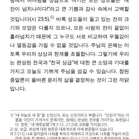
땅에서 하나님을 상급으로 여기는 모든 성도들은 “내
잔이 넘치나이다!”라고 큰 기쁨과 감사 속에서 고백할
9)
것입니다(시 23:5).
비록 성도들이 들고 있는 잔의 크
기와 모양은 다를지 모르나, 모든 사람의 잔이 끝없이
흘러넘치기 때문에 그 누구도 서로 비교하여 우월감이
나 열등감을 가질 수 없을 것입니다. 주님의 은혜는 이
토록 우리의 상상과 한계를 초월합니다. 그렇기에 우리
는 완성된 천국과 “천국 상급”에 대한 큰 소망과 기대를
가지고 오늘도 기쁘게 주님을 섬길 수 있습니다. 참된
종말론이 올바른 윤리적 삶을 결정하는 것이 그런 까닭
입니다.
1) “새 하늘과 새 땅”을 신천신지, 또는 신천지라고 부릅니다. “신천지”라는 이
름을 이단이 가져가서 문제지만, 원래는 완성된 천국을 가리키는 표현입니
다. 한편, “새 예루살렘”(계 3:12, 21:2)은 교회를 가리킵니다.
2) 상, 상급, 보상에 대한 본문은 대표적으로 아래 본문들이 있습니다.
마 5 [11] 나로 말미암아 너희를 욕하고 박해하고 거짓으로 너희를 거슬러 모든
악한 말을 할 때에는 너희에게 복이 있나니 [12] 기뻐하고 즐거워하라 하늘