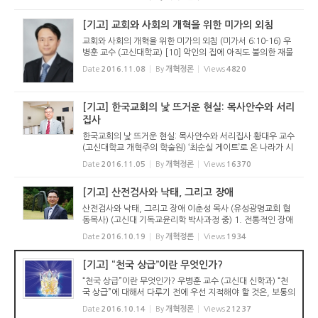
의하는 결정적인 교리이기도 하다. 이후 모든 개신교도들은
...
[기고] 교회와 사회의 개혁을 위한 미가의 외침
교회와 사회의 개혁을 위한 미가의 외침 (미가서 6:10-16) 우
병훈 교수 (고신대학교) [10] 악인의 집에 아직도 불의한 재물
이 있느냐 축소시킨 가증한 에바가 있느냐 [11] 내가 만일 부
Date
2016.11.08
By
개혁정론
Views
4820
정한 저울을 썼거나 주머니에 거짓 저울추를 두었으면 깨끗하
겠느냐 [12]...
[기고] 한국교회의 낯 뜨거운 현실: 목사안수와 서리
집사
한국교회의 낯 뜨거운 현실: 목사안수와 서리집사 황대우 교수
(고신대학교 개혁주의 학술원) ‘최순실 게이트’로 온 나라가 시
끄럽다. 그녀의 아버지가 최태민이고 목사란다. 대한예수교장
Date
2016.11.05
By
개혁정론
Views
16370
로회 종합총회에서 안수를 받았다고 하는데, 종합총회는 ...
[기고] 산전검사와 낙태, 그리고 장애
산전검사와 낙태, 그리고 장애 이춘성 목사 (유성광명교회 협
동목사) (고신대 기독교윤리학 박사과정 중) 1. 전통적인 장애
인식 전통적으로 기독교는 레위기 21장에서 레위인들 중에 제
Date
2016.10.19
By
개혁정론
Views
1934
사장이 될 수 없는 부정함의 항목들 속에 다양한 장애의 형태
들이 포함 ...
[기고] “천국 상급”이란 무엇인가?
“천국 상급”이란 무엇인가? 우병훈 교수 (고신대 신학과) “천
국 상급”에 대해서 다루기 전에 우선 지적해야 할 것은, 보통의
용법에서 성도가 죽어서 가는 곳을 “천국”이라고 부르는데,
Date
2016.10.14
By
개혁정론
Views
21237
“낙원”이라고 부르는...