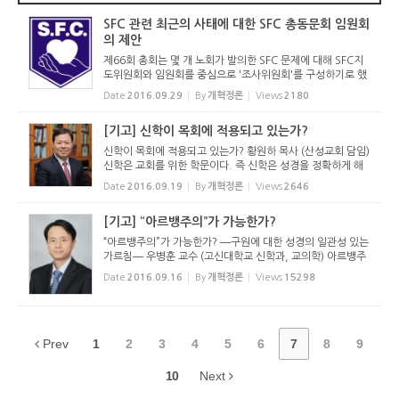
SFC 관련 최근의 사태에 대한 SFC 총동문회 임원회
의 제안
제66회 총회는 몇 개 노회가 발의한 SFC 문제에 대해 SFC지
도위원회와 임원회를 중심으로 '조사위원회'를 구성하기로 했
습니다. 이와 관련하여 SFC 총동문회 임원회가 아래와 같은
Date
2016.09.29
By
개혁정론
Views
2180
내용을 보내왔습니다. -편집장 주- SFC 관련 최근의 사태에 대
한 SFC...
[기고] 신학이 목회에 적용되고 있는가?
신학이 목회에 적용되고 있는가? 황원하 목사 (산성교회 담임)
신학은 교회를 위한 학문이다. 즉 신학은 성경을 정확하게 해
석하는 일이며, 나아가서 그렇게 해석한 결과를 교회에 적용하
Date
2016.09.19
By
개혁정론
Views
2646
는 학문이다. 따라서 신학은 실용적인 학문이다. 이에 목사는
신학 공...
[기고] “아르뱅주의”가 가능한가?
“아르뱅주의”가 가능한가? ―구원에 대한 성경의 일관성 있는
가르침― 우병훈 교수 (고신대학교 신학과, 교의학) 아르뱅주
의? 칼뱅주의는 “하나님께서 선택하신 사람은 반드시 구원 받
Date
2016.09.16
By
개혁정론
Views
15298
기 때문에 한번 구원은 영원한 구원이다.”라고 가...
Prev
1
2
3
4
5
6
7
8
9
10
Next