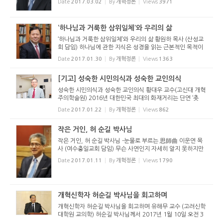
Date
2017.03.02
By
개혁정론
Views
3971
묵상을 통해서 우리에게 말씀하실 수 있습니다. 기도나 성도의
교제나 신앙...
‘하나님과 거룩한 삼위일체’와 우리의 삶
‘하나님과 거룩한 삼위일체’와 우리의 삶 황원하 목사 (산성교
회 담임) 하나님에 관한 지식은 성경을 읽는 근본적인 목적이
며 신학 본연의 주제이다. 즉 우리는 성경을 통하여 하나님이
Date
2017.01.30
By
개혁정론
Views
1363
어떤 분이신지를 배우며, 신학이라는 학문을 통하여 하나님...
[기고] 성숙한 시민의식과 성숙한 교인의식
성숙한 시민의식과 성숙한 교인의식 황대우 교수(고신대 개혁
주의학술원) 2016년 대한민국 최대의 화재거리는 단연 ‘촛
불’과 ‘탄핵’이다. 최순실의 국정농단이 밝혀지면서 민심은 ‘광
Date
2017.01.22
By
개혁정론
Views
862
화문 촛불’로 봉기했다. 주말마다 봉...
작은 거인, 허 순길 박사님
작은 거인, 허 순길 박사님 -눈물로 부르는 思師曲 이운연 목
사 (여수충일교회 담임) 무슨 사연인지 자세히 알지 못하지만
제가 학교에 입학할 때는 호주에서 목회하고 계셨습니다. 신대
Date
2017.01.11
By
개혁정론
Views
1790
원 1학년 가을 학기에 들어오셔서 첫 경건회를 인도하시는데,
와아.. 그...
개혁신학자 허순길 박사님을 회고하며
개혁신학자 허순길 박사님을 회고하며 유해무 교수 (고려신학
대학원 교의학) 허순길 박사님께서 2017년 1월 10일 오전 3
시에 하나님의 부르심을 받았다. 작년 6월 말 폐 기능이 약화