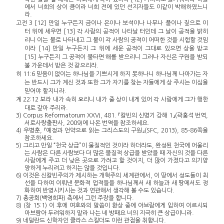
에서 너희의 상이 큼이라 너희 전에 있던 선지자들도 이같이 박해하였느니
라.
고전 3 [12] 만일 누구든지 금이나 은이나 보석이나 나무나 풀이나 짚으로 이
터 위에 세우면 [13] 각 사람의 공적이 나타날 터인데 그 날이 공적을 밝히
리니 이는 불로 나타내고 그 불이 각 사람의 공적이 어떠한 것을 시험할 것임
이라 [14] 만일 누구든지 그 위에 세운 공적이 그대로 있으면 상을 받고
[15] 누구든지 그 공적이 불타면 해를 받으리니 그러나 자신은 구원을 받되
불 가운데서 받은 것 같으리라.
히 11:6 믿음이 없이는 하나님을 기쁘시게 하지 못하나니 하나님께 나아가는 자
는 반드시 그가 계신 것과 또한 그가 자기를 찾는 자들에게 상 주시는 이심을
믿어야 할지니라.
계 22:12 보라 내가 속히 오리니 내가 줄 상이 내게 있어 각 사람에게 그가 행한
대로 갚아 주리라.
3) Corpus Reformatorum XXVI, 481. 『칼빈의 신명기 강해 1』(곽홍석 번역,
서로사랑출판사, 2009)에 나온 번역을 참조하세요.
4) 우병훈, 『예정과 언약으로 읽는 그리스도의 구원』(SFC, 2013), 85-86쪽을
참조하세요.
5) 그리고 만일 “천국 상급”이 물질적인 것이라 하더라도, 완성된 천국에 어울리
는 사람은 다른 사람보다 더 많은 물질적 상급을 받았을 때 자신의 것을 다른
사람에게 주고 더 낮은 곳으로 가려고 할 것이지, 더 많이 가졌다고 의기양
양하게 누리려고 하지는 않을 것입니다.
6) 이것은 신칼빈주의가 제시하는 개혁주의 세계관에서, 이 땅에서 성도들이 최
선을 다하여 이뤄낸 문화적 업적들을 하나님께서 새 하늘과 새 땅에서도 정
화하여 반영시키시는 것과 연관해서 생각해 볼 수도 있습니다.
7) 총공회(백영희파) 측에서 그런 주장을 합니다.
8) (창 15:1) 이 후에 여호와의 말씀이 환상 중에 아브람에게 임하여 이르시되
아브람아 두려워하지 말라 나는 네 방패요 너의 지극히 큰 상급이니라.
9) 네덜란드 신학자인 클라스 스킬더도 이런 관점을 취합니다.