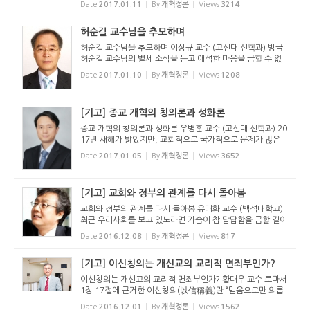
Date
2017.01.11
By
개혁정론
Views
3214
되면서 산소호흡기의 도움을 받으며 지내시던 중 성탄 직전에
넘어지는 사고...
허순길 교수님을 추모하며
허순길 교수님을 추모하며 이상규 교수 (고신대 신학과) 방금
허순길 교수님의 별세 소식을 듣고 애석한 마음을 금할 수 없
다. 또 한 사람의 고신교회 지도자를 잃게 되었고, 필자 개인으
Date
2017.01.10
By
개혁정론
Views
1208
로는 또 한 사람의 은사를 잃게 되었다. 일생동안 고신교회와
고신대학...
[기고] 종교 개혁의 칭의론과 성화론
종교 개혁의 칭의론과 성화론 우병훈 교수 (고신대 신학과) 20
17년 새해가 밝았지만, 교회적으로 국가적으로 문제가 많은
시점에서 새해를 맞이하기에 마음이 무겁다. 특별히 올해는 루
Date
2017.01.05
By
개혁정론
Views
3652
터의 종교 개혁이 일어난 지 500주년이 되는 해이기 때문에
좀 더 진중한...
[기고] 교회와 정부의 관계를 다시 돌아봄
교회와 정부의 관계를 다시 돌아봄 유태화 교수 (백석대학교)
최근 우리사회를 보고 있노라면 가슴이 참 답답함을 금할 길이
없다. 최태민에서부터 시작되었고, 최순실 세대에서 걷잡을
Date
2016.12.08
By
개혁정론
Views
817
수 없이 터져 나온 사건을 방치한 대통령의 역사적인 무념무상
의 행태뿐...
[기고] 이신칭의는 개신교의 교리적 면죄부인가?
이신칭의는 개신교의 교리적 면죄부인가? 황대우 교수 로마서
1장 17절에 근거한 이신칭의(以信稱義)란 “믿음으로만 의롭
게 된다”는 교리이다. 이것은 루터의 종교개혁을 한 마디로 정
Date
2016.12.01
By
개혁정론
Views
1562