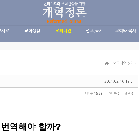
구자료
교회생활
오피니언
선교.복지
교회와 목사
오피니언
기고
2021.02.16 19:01
조회 수
1539
추천 수
0
댓글
0
 번역해야 할까?