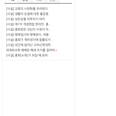
[사설] 교회의 사유화를 우려한다
[사설] 생활의 순결에 대한 불감증
[사설] 성찬상을 모독하지 마라
[사설] 제7차 개정헌법 헌의안, 총...
[사설] 총회장은 교단의 수장이 아...
[사설] 명예집사와 명예권사, 허용...
[사설] 총회가 계파정치에 함몰되지...
[사설] 최근에 일어난 고려신학대학...
세계로교회 예배당 폐쇄 조치를 접하며
3
[사설] 총회(노회)가 모일 때 온라...