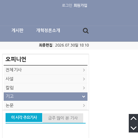
로그인
회원가입
게시판
개혁정론소개
최종편집
: 2026.07.30일 18:10
오피니언
전체기사
사설
칼럼
기고
논문
이 시각 주요기사
금주 많이 본 기사