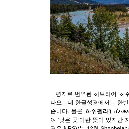
평지로 번역된 히브리어 ‘하쉬펠라’( השפלה )는 지명으로 성
나오는데 한글성경에서는 한번
습니다. 물론 ‘하쉬펠라’( השפלה )는 ‘낮추다’란 의미의 ‘샤팔’(שפל)에서 파생하
여 ‘낮은 곳’이란 뜻이 있지
경우 NRSV는 12회 Shephela