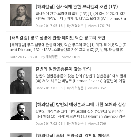
일구이...
[해외칼럼] 집사직에 관한 브라켈의 조언 (1부)
집사직에 관한 브라켈의 조언 (1부)[1] (이 칼럼은 2회에 걸쳐
게재될 예정입니다.) 저자: 빌헬무스 브라켈 (Wilhelmus Bra
kel, 1635-1711)[2] 번역: 태동열 (미국 칼빈 신학교 조직신
Date
2017.05.18
By
개혁정론
Views
176174
학 박사과정 중) 하나님께서 그분의 교회에 제정하신 세번 째
직분은 집사...
[해외칼럼] 장로 심방에 관한 데이빗 딕슨 장로의 조언
[해외칼럼] 장로 심방에 관한 데이빗 딕슨 장로의 조언[1] 저자: 데이빗 딕슨 (D
avid Dickson, 1821-1885; 스코틀랜드 자유 교회 장로)[2] 번역: 태동열 (미
국 칼빈 신학교 조직신학 박사과정 중) 장로의 통상적 심방 빈도는 거리, 그의
Date
2017.03.20
By
개혁정론
Views
1015
재량에 맡겨진 시간, ...
칼빈의 일반은총론이 갖는 함의
칼빈의 일반은총론이 갖는 함의 (“칼빈과 일반은총” 에서 발췌
(4)) 저자: 헤르만 바빙크 (Herman Bavinck) 영문번역: 게할
더스 보스 (Geerhardus Vos, 미국 구 프린스턴 신학교 성경
Date
2017.03.06
By
개혁정론
Views
2352
신학 교수) 한글번역: 태동열 (미국 칼빈 신학교 조직신학 박...
[해외칼럼] 칼빈의 예정론과 그에 대한 오해와 실상
칼빈의 예정론과 그에 대한 오해와 실상 (“칼빈과 일반은총”
에서 발췌 (3)) 저자: 헤르만 바빙크 (Herman Bavinck) 영문
번역: 게할더스 보스 (Geerhardus Vos, 미국 구 프린스턴 신
Date
2017.02.06
By
개혁정론
Views
2709
학교 성경신학 교수) 한글번역: 태동열 (미국 칼빈 신학교 조
직...
[해외칼럼] 루터, 츠빙글리, 칼빈의 예정론