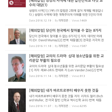
[해외칼럼] 성령의 사역에 대한 칼빈신학교 다섯 교
수의 대담(1)
성령의 사역[1] (1부) (이 칼럼은 2회에 걸쳐 게재될 예정입니
다.) 성령의 사역에 대한 개혁주의적 이해를 위한 5인의 미국
칼빈 신학교 교수들(캘덜먼, 볼트, 쿠퍼, 훌스터, 스미스)의 대
Date
2016.12.19
By
개혁정론
Views
1469
담[2] 번역: 태동열 (미국 칼빈 신학교 조직신학 박사과정 중)
캘덜먼...
[해외칼럼] 당신이 천국에서 찾아볼 수 없는 8가지
당신이 천국에서 찾아볼 수 없는 8가지[1] 저자: 데이빗 머레
이 (Dr. David Murray)[2] 번역: 태동열[3] 천국은 지극히 천
상적이어서 지상의 피조물들에겐 그곳이 참으로 어떠한 모습
Date
2016.11.18
By
개혁정론
Views
1587
일 지 이해하기 힘들다. 이것은 성경이 왜 자주 천국을 ‘어떤 것
들이...
[해외칼럼] 교의의 드라마: 십대 청소년들을 위한 교
리문답 부활의 필요성
교의의 드라마: 십대 청소년들을 위한 교리문답 부활의 필요성
[1] 저자: 레오나르드 판데르 지 (Len Vander Zee)[2] 번역:
태동열 (미국 칼빈 신학교 조직신학 박사과정 중) 필자는 북미
Date
2016.11.14
By
개혁정론
Views
913
기독개혁교단(Cristian Reformed Church)에 있는 목사들과
장로들로부...
[해외칼럼] 내가 바르트로부터 배우지 못한 것들
내가 바르트로부터 배우지 못한 것들 저자: 리차드 멀러 (Rich
ard Muller, 전 미국 칼빈 신학교 역사신학 교수) 번역: 태동
열 (미국 칼빈 신학교 조직신학 박사과정 중) 지난 한 해 (198
Date
2016.11.07
By
개혁정론
Views
6295
6년) 동안 칼 바르트 탄생 100주년을 기념하고 20세기 신학