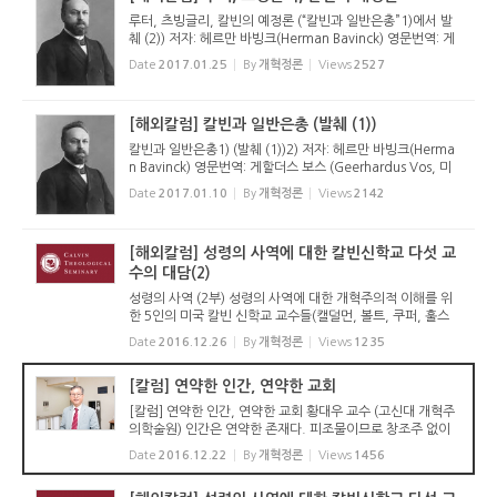
루터, 츠빙글리, 칼빈의 예정론 (“칼빈과 일반은총”1)에서 발
췌 (2)) 저자: 헤르만 바빙크(Herman Bavinck) 영문번역: 게
할더스 보스 (Geerhardus Vos, 미국 구 프린스턴 신학교 성
Date
2017.01.25
By
개혁정론
Views
2527
경신학 교수) 한글번역: 태동열 (미국 칼빈 신학교 조직신학
박...
[해외칼럼] 칼빈과 일반은총 (발췌 (1))
칼빈과 일반은총1) (발췌 (1))2) 저자: 헤르만 바빙크(Herma
n Bavinck) 영문번역: 게할더스 보스 (Geerhardus Vos, 미
국 구 프린스턴 신학교 성경신학 교수) 한글번역: 태동열 (미국
Date
2017.01.10
By
개혁정론
Views
2142
칼빈 신학교 조직신학 박사과정 중) 비록 로마 가톨릭교회는
다양하고, 심...
[해외칼럼] 성령의 사역에 대한 칼빈신학교 다섯 교
수의 대담(2)
성령의 사역 (2부) 성령의 사역에 대한 개혁주의적 이해를 위
한 5인의 미국 칼빈 신학교 교수들(캘덜먼, 볼트, 쿠퍼, 훌스
터, 스미스)의 대담[2] 번역: 태동열 (미국 칼빈 신학교 조직신
Date
2016.12.26
By
개혁정론
Views
1235
학 박사과정 중) 캘덜먼: 좀더 세계적인 관점에서 성령의 권능
에 대해 ...
[칼럼] 연약한 인간, 연약한 교회
[칼럼] 연약한 인간, 연약한 교회 황대우 교수 (고신대 개혁주
의학술원) 인간은 연약한 존재다. 피조물이므로 창조주 없이
는 살 수 없는 연약한 존재다. 마지막 피조물이므로 이전의 피
Date
2016.12.22
By
개혁정론
Views
1456
조물 없이는 살 수 없는 연약한 존재다. 타락한 죄인이므로 죄
짓지 않고...