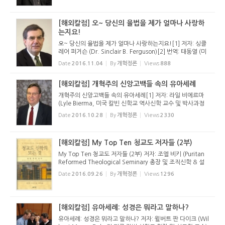
에 기여한 그...
[해외칼럼] 오~ 당신의 율법을 제가 얼마나 사랑하
는지요!
오~ 당신의 율법을 제가 얼마나 사랑하는지요![1] 저자: 싱클
레어 퍼거슨 (Dr. Sinclair B. Ferguson)[2] 번역: 태동열 (미
국 칼빈 신학교 조직신학 박사과정 중) 2015년 10월에 있었
Date
2016.11.04
By
개혁정론
Views
888
던 프로 골퍼 협의회 (PGA) 투어 토너먼트 경기에서, 벤 크레
인 (Ben Crane...
[해외칼럼] 개혁주의 신앙고백들 속의 유아세례
개혁주의 신앙고백들 속의 유아세례[1] 저자: 라일 비에르마
(Lyle Bierma, 미국 칼빈 신학교 역사신학 교수 및 박사과정
학장) 번역: 태동열 (미국 칼빈 신학교 조직신학 박사과정 중)
Date
2016.10.28
By
개혁정론
Views
2330
침례교 그리스도인들과 개혁교회 그리스도인들은 많은 동일
한 교리들을 ...
[해외칼럼] My Top Ten 청교도 저자들 (2부)
My Top Ten 청교도 저자들 (2부) 저자: 조엘 비키 (Puritan
Reformed Theological Seminary 총장 및 조직신학 & 설
교학 교수) 번역: 태동열 (미국 칼빈 신학교 조직신학 박사과정
Date
2016.09.26
By
개혁정론
Views
1296
중) 4. 조나단 에드워즈 (Jonathan Edwards, 1703-1758).
1983년 웨스트민...
[해외칼럼] 유아세례: 성경은 뭐라고 말하나?
유아세례: 성경은 뭐라고 말하나? 저자: 윌버트 판 다이크 (Wil