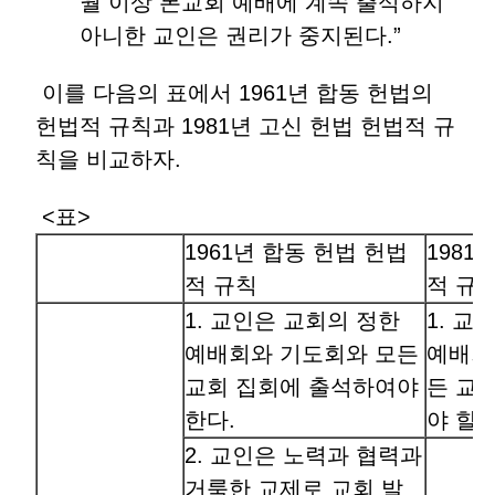
월 이상 본교회 예배에 계속 출석하지
아니한 교인은 권리가 중지된다.”
이를 다음의 표에서 1961년 합동 헌법의
헌법적 규칙과 1981년 고신 헌법 헌법적 규
칙을 비교하자.
<표>
1961년 합동 헌법 헌법
1981
적 규칙
적 규
1. 교인은 교회의 정한
1. 교
예배회와 기도회와 모든
예배회
교회 집회에 출석하여야
든 교
한다.
야 할 
2. 교인은 노력과 협력과
거룩한 교제로 교회 발