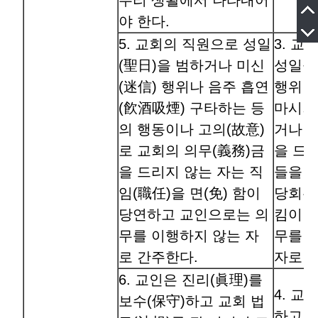
우리 생활에서 나타내어
야 한다.
5. 교회의 직원으로 성일
3. 
(聖日)을 범하거나 미신
성일을
(迷信) 행위나 음주 흡연
행위나
(飮酒吸煙) 구타하는 등
마시거
의 행동이나 고의(故意)
거나 
로 교회의 의무(義務)금
을 드
을 드리지 않는 자는 직
들을 
임(職任)을 면(免) 함이
당회는
당연하고 교인으로는 의
킴이 
무를 이행하지 않는 자
무를 
로 간주한다.
자로 
6. 교인은 진리(眞理)를
4. 교
보수(保守)하고 교회 법
하고 