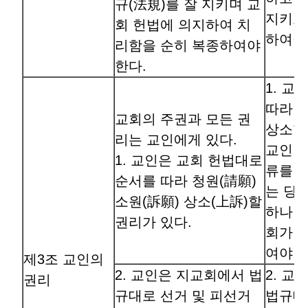
규(法規)를 잘 지키며 교
지키고
회 헌법에 의지하여 치
하여야
리함을 순히 복종하여야
한다.
1. 교
따라 진
교회의 주권과 모든 권
상소할
리는 교인에게 있다.
교인이
1. 교인은 교회 헌법대로
류를 
순서를 따라 청원(請願)
는 당
소원(訴願) 상소(上訴)할
하나 
권리가 있다.
회가 
여야 한
제3조 교인의
2. 교인은 지교회에서 법
2. 
권리
규대로 선거 및 피선거
법규대