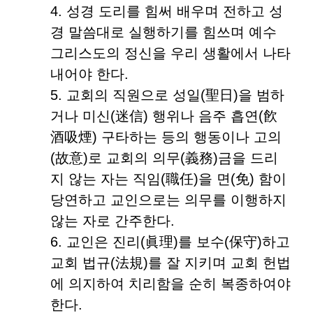
4. 성경 도리를 힘써 배우며 전하고 성
경 말씀대로 실행하기를 힘쓰며 예수
그리스도의 정신을 우리 생활에서 나타
내어야 한다.
5. 교회의 직원으로 성일(聖日)을 범하
거나 미신(迷信) 행위나 음주 흡연(飮
酒吸煙) 구타하는 등의 행동이나 고의
(故意)로 교회의 의무(義務)금을 드리
지 않는 자는 직임(職任)을 면(免) 함이
당연하고 교인으로는 의무를 이행하지
않는 자로 간주한다.
6. 교인은 진리(眞理)를 보수(保守)하고
교회 법규(法規)를 잘 지키며 교회 헌법
에 의지하여 치리함을 순히 복종하여야
한다.