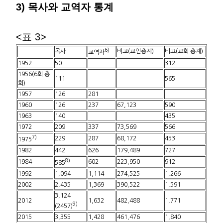
3) 목사와 교역자 통계
<표 3>
6)
목사
비고(교인총계)
비고(교회 총계)
교역자
1952
50
312
1956(6회 총
111
565
회)
1957
126
281
1960
126
237
67,123
590
1963
140
435
1972
209
337
73,569
566
7)
229
287
68,172
453
1975
1982
442
626
179,489
727
8)
1984
602
223,950
912
585
1992
1,094
1,114
274,525
1,266
2002
2,435
1,369
390,522
1,591
3,124
2012
1,632
482,488
1,771
9)
(2457)
2015
3,355
1,428
461,476
1,840