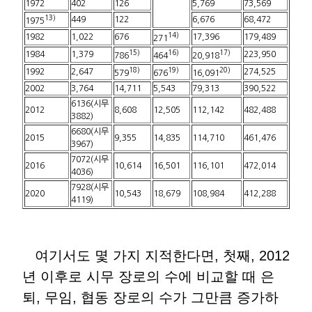
1972
402
126
5,769
73,569
13)
449
122
6,676
68,472
1975
14)
1982
1,022
676
17,396
179,489
271
15)
16)
17)
1984
1,379
223,950
786
464
20,918
18)
19)
20)
1992
2,647
274,525
579
676
16,091
2002
3,764
14,711
5,543
79,313
390,522
6136(시무
2012
8,608
12,505
112,142
482,488
3882)
6680(시무
2015
9,355
14,835
114,710
461,476
3967)
7072(시무
2016
10,614
16,501
116,101
472,014
4036)
7928(시무
2020
10,543
18,679
108,984
412,288
4119)
여기서도 몇 가지 지적한다면, 첫째, 2012
년 이후로 시무 장로의 수에 비교할 때 은
퇴, 무임, 협동 장로의 수가 그만큼 증가하