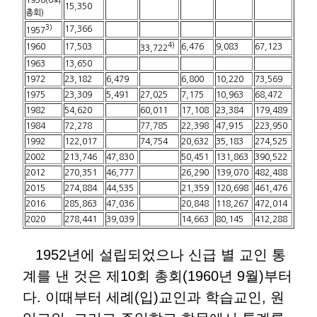
15,350
총회)
3)
17,366
1957
4)
1960
17,503
6,476
9,083
67,123
33,722
1963
13,650
1972
23,182
6,479
6,800
10,220
73,569
1975
23,309
5,491
27,025
7,175
10,963
68,472
1982
54,620
60,011
17,108
23,384
179,489
1984
72,278
77,785
22,398
47,915
223,950
1992
122,017
74,754
20,632
35,183
274,525
2002
213,746
47,830
50,451
131,863
390,522
2012
270,351
46,777
26,290
139,070
482,488
2015
274,884
44,535
21,359
120,698
461,476
2016
285,863
47,036
20,848
118,267
472,014
2020
278,441
39,039
14,663
80,145
412,288
1952년에 설립되었으나 신급 별 교인 통
계를 낸 것은 제10회 총회(1960년 9월)부터
다. 이때부터 세례(입)교인과 학습교인, 원