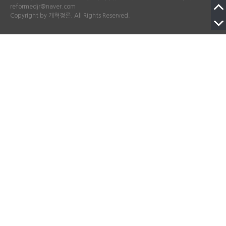
reformedjr@naver.com
Copyright by 개혁정론. All Rights Reserved.