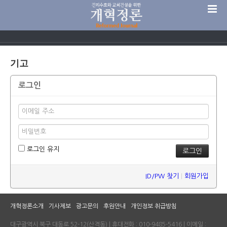
기고
로그인
로그인 유지
ID/PW 찾기
|
회원가입
개혁정론소개
기사제보
광고문의
후원안내
개인정보 취급방침
대구광역시 북구 대동로 52-12(산격동) | 휴대전화 : 010-9485-5416 | 이메일 :