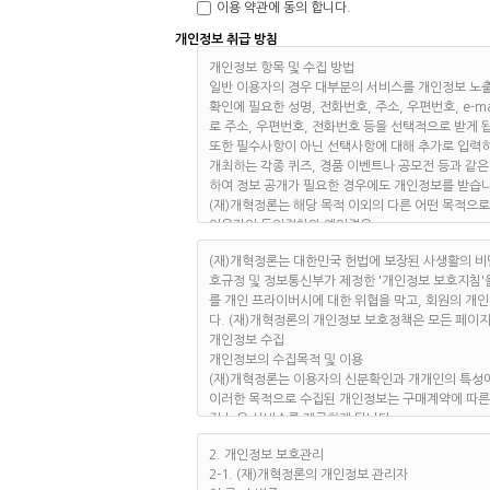
③ "아이디(ID)"라 함은 "회원"의 식별과 "서비스
이용 약관에 동의 합니다.
다.
개인정보 취급 방침
④ "비밀번호"라 함은 "회원"이 부여 받은 "아이디와
조합을 의미합니다.
개인정보 항목 및 수집 방법
⑤ "게시물"이라 함은 "회원"이 "서비스"를 이용
일반 이용자의 경우 대부분의 서비스를 개인정보 노출 
의 글, 사진, 동영상 및 각종 파일과 링크 등을 의미합
확인에 필요한 성명, 전화번호, 주소, 우편번호, e-
⑥ "유료서비스"라 함은 "개혁정론"가 유료로 제공하
로 주소, 우편번호, 전화번호 등을 선택적으로 받게 
니다.
또한 필수사항이 아닌 선택사항에 대해 추가로 입력하
제 3 조 (약관의 게시와 개정)
개최하는 각종 퀴즈, 경품 이벤트나 공모전 등과 같은
① "개혁정론"는 이 약관의 내용을 "회원"이 쉽게 알
하여 정보 공개가 필요한 경우에도 개인정보를 받습니
② "개혁정론"는 "약관의 규제에 관한 법률", "
(재)개혁정론는 해당 목적 이외의 다른 어떤 목적으
않는 범위에서 이 약관을 개정할 수 있습니다.
이용자의 동의절차와 예외경우
③ "개혁정론"가 약관을 개정할 경우에는 적용일자 
(재)개혁정론는 이용자의 개인정보를 수집하는 경우 
30일 전부터 적용일자 전일까지 공지합니다. 단 "회
(재)개혁정론는 대한민국 헌법에 보장된 사생활의 비
거칩니다. 단, 다음의 경우는 예외로 합니다
지하도록 합니다.
호규정 및 정보통신부가 제정한 '개인정보 보호지침'
① 정보통신망이용촉진등에관한법률 또는 기타 다른 
④ 전항에 따라 시행일 이후에 "회원"이 "서비스"를
를 개인 프라이버시에 대한 위협을 막고, 회원의 개
② 서비스 이용계약의 이행을 위하여 필요한 경우
의하지 않을 경우 이용계약을 해지할 수 있습니다.
다. (재)개혁정론의 개인정보 보호정책은 모든 페이
③ 서비스 제공에 따른 요금정산을 위하여 필요한 경
⑤ 유료서비스를 이용하는 회원이 이 약관의 개정에
개인정보 수집
개인정보의 위탁처리
따릅니다.
개인정보의 수집목적 및 이용
(재)개혁정론가 개인정보 처리를 외부에 위탁하는 경
제 4 조 (약관의 해석)
(재)개혁정론는 이용자의 신분확인과 개개인의 특성에
정보보호 관련 지시엄수, 개인정보에 관한 비밀유지,
① "개혁정론"는 "유료서비스" 및 개별 서비스에 대해
이러한 목적으로 수집된 개인정보는 구매계약에 따른
보존합니다.
이 이 약관과 상충할 경우에는 "유료서비스약관 등"
질 높은 서비스를 제공하게 됩니다.
2. 개인정보 보호관리
② 이 약관에서 정하지 아니한 사항이나 해석에 대해
2-1. (재)개혁정론의 개인정보 관리자
2. 개인정보 보호관리
제 5 조 (이용계약 체결)
이 름: 소병준
2-1. (재)개혁정론의 개인정보 관리자
① 이용계약은 "회원"이 되고자 하는 자(이하 "가입
전 화: 02-780-8070 F A X : 02-785-7600