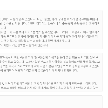
" 이용을 위하여 "회원"이 정하고 "개혁정론"가 승인하는 문자와 숫자의 조합을 의미합니
 일치되는 "회원"임을 확인하고 비밀보호를 위해 "회원" 자신이 정한 문자 또는 숫자의
함에 있어 "서비스 상"에 게시한 부호ㆍ문자ㆍ음성ㆍ음향ㆍ화상ㆍ동영상 등의 정보 형태
없이도 사용하실 수 있습니다. 다만, 을(를) 통해 구매를 하시게 될 경우에는 배송과
니다.
mail 주소를 받게 됩니다. 회원의 경우에는 경품이나 기념품 등의 발송 등을 위한 목적으
는 각종 콘텐츠(각종 정보콘텐츠, 기타 유료콘텐츠를 포함) 및 제반 서비스를 의미합
됩니다.
시면 그에 따른 추가 서비스를 받으실 수 있습니다. 그외에도 이용자가 이나 협력사가
 각종 프로모션 행사에 참여할 때, 게시판에 게시물 게재 등과 같이 서비스 이용을 위
 수 있도록 서비스 초기 화면에 게시합니다.
다만 이용자의 허락을 받는 과정을 다시 한번 거치게 됩니다.
정보통신망이용촉진및정보보호등에관한법률(이하 "정보통신망법")" 등 관련법을 위배하지
로도 회원의 개인정보를 사용하지 않습니다.
및 개정사유를 명시하여 현행약관과 함께 제1항의 방식에 따라 그 개정약관의 적용일자
이용자의 서명날인, 전자서명, 전자우편, 동의함에 클릭하는 등의 이용자 동의절차를
원"의 권리, 의무에 중대한 영향을 주는 변경이 아닌 경우에는 적용일자 7일 전부터 공
밀과 통신의 비밀보장을 위해 '정보통신망 이용촉진 등에 관한 법률'상의 개인정보 보
을 준수하고 있습니다. 그러나 일부 부도덕한 사람들의 불법행위로 인해 발생할지도 모
법령 등에 특별한 규정이 있는 경우
 이용하는 경우에는 개정약관에 동의한 것으로 간주합니다. "회원"은 변경된 약관에 동
인정보를 적극적으로 보호하기 위해 다음과 같은 개인정보 보호 정책을 적용하고 있습니
지에 공개되며 이용자 여러분들의 궁금증에 대해 언제나 환영합니다.
우
 대해 동의하지 않아 이용계약을 해지할 경우에는 유료서비스약관이 정한 환불정책에
우, 이용자의 동의를 받습니다. 그럴 때에도 위탁계약 등을 통해 서비스 제공자의 개인
 맞춘 보다 다양하고 광범위한 맞춤 서비스를 드리기 위해 개인정보를 수집합니다.
 제3자 제공의 금지 및 사고시의 책임부담 등을 명확히 규정하고 계약내용을 기록으로
서는 별도의 이용약관 및 정책(이하 "유료서비스약관 등")을 둘 수 있으며, 해당 내용
 빠르고 정확한 배송과 전체적인 통계자료 등에 이용되어 회원 개개인의 기호에 맞는
이 우선하여 적용됩니다.
서는 "유료서비스약관 등" 및 관계법령 또는 상관례에 따릅니다.
신청자")가 약관의 내용에 대하여 동의를 한 다음 회원가입신청을 하고 "개혁정론"가 이