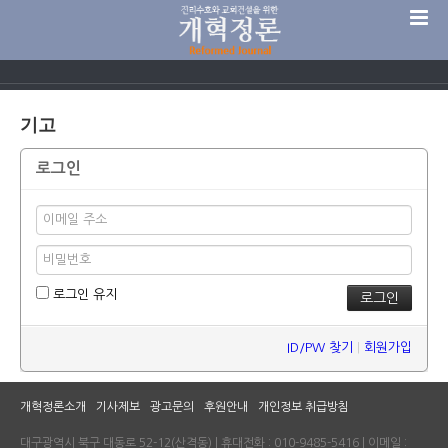
기고
로그인
로그인 유지
ID/PW 찾기
|
회원가입
개혁정론소개
기사제보
광고문의
후원안내
개인정보 취급방침
대구광역시 북구 대동로 52-12(산격동) | 휴대전화 : 010-9485-5416 | 이메일 :