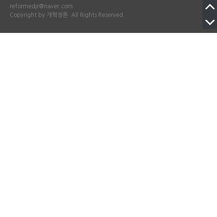
reformedjr@naver.com
Copyright by 개혁정론. All Rights Reserved.