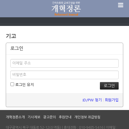
기고
로그인
로그인 유지
ID/PW 찾기
|
회원가입
개혁정론소개
기사제보
광고문의
후원안내
개인정보 취급방침
대구광역시 북구 대동로 52-12(산격동) | 휴대전화 : 010-9485-5416 | 이메일 :