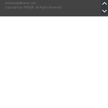
reformedjr@naver.com
Copyright by 개혁정론. All Rights Reserved.