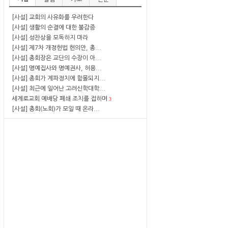
[사설] 교회의 사유화를 우려한다
[사설] 생활의 순결에 대한 불감증
[사설] 성찬상을 모독하지 마라
[사설] 제7차 개정헌법 헌의안, 총...
[사설] 총회장은 교단의 수장이 아...
[사설] 명예집사와 명예권사, 허용...
[사설] 총회가 계파정치에 함몰되지...
[사설] 최근에 일어난 고려신학대학...
세계로교회 예배당 폐쇄 조치를 접하며
3
[사설] 총회(노회)가 모일 때 온라...