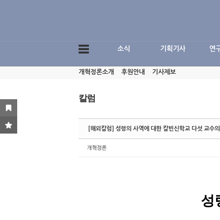
Sketchbook5, 스케치북5
소식
기획기사
연
개혁정론소개
후원안내
기사제보
Sketchbook5, 스케치북5
칼럼
[해외칼럼] 성령의 사역에 대한 칼빈신학교 다섯 교수의 
개혁정론
성