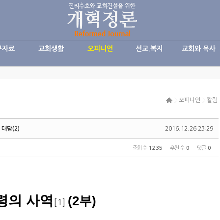
구자료
교회생활
오피니언
선교.복지
교회와 목사
오피니언
칼럼
대담(2)
2016.12.26 23:29
조회 수
1235
추천 수
0
댓글
0
령의 사역
(2부)
[1]