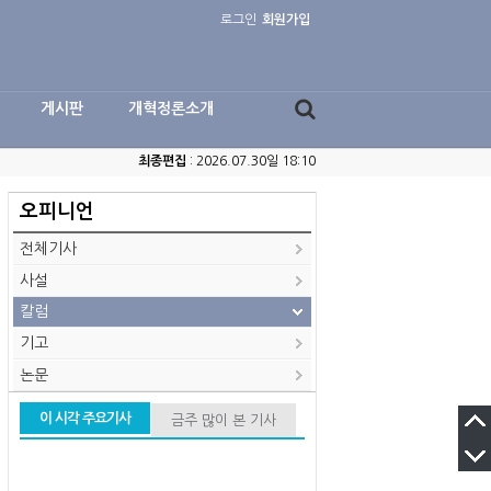
로그인
회원가입
게시판
개혁정론소개
최종편집
: 2026.07.30일 18:10
오피니언
전체기사
사설
칼럼
기고
논문
이 시각 주요기사
금주 많이 본 기사