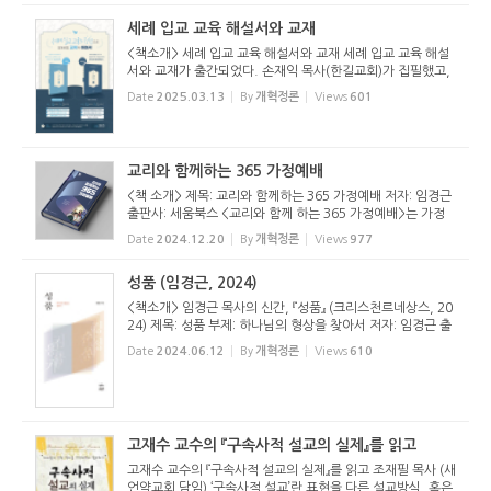
세례 입교 교육 해설서와 교재
<책소개> 세례 입교 교육 해설서와 교재 세례 입교 교육 해설
서와 교재가 출간되었다. 손재익 목사(한길교회)가 집필했고,
생명의 양식에서 발행했다. 세례는 예수님께서 친히 제정하신
Date
2025.03.13
By
개혁정론
Views
601
성례로서, 교회의 문과 같고, 그리스도인이 되는 표시다. 그렇
기에 철저...
교리와 함께하는 365 가정예배
<책 소개> 제목: 교리와 함께하는 365 가정예배 저자: 임경근
출판사: 세움북스 <교리와 함께 하는 365 가정예배>는 가정
예배를 위한 교리교육서입니다. 2014년 1쇄 이후 1년 만에 4
Date
2024.12.20
By
개혁정론
Views
977
쇄를 찍고 개정판을 내었습니다. 그후 개정판 5쇄를 찍었습니
다. 엄청난 관...
성품 (임경근, 2024)
<책소개> 임경근 목사의 신간, 『성품』 (크리스천르네상스, 20
24) 제목: 성품 부제: 하나님의 형상을 찾아서 저자: 임경근 출
판사: 크리스천르네상스 책 소개 그리스도인의 궁극적인 목적
Date
2024.06.12
By
개혁정론
Views
610
은 그리스도를 닮는 것이다. 그분의 성품을 본받는 것이다. 구
원 받았...
고재수 교수의 『구속사적 설교의 실제』를 읽고
고재수 교수의 『구속사적 설교의 실제』를 읽고 조재필 목사 (새
언약교회 담임) ‘구속사적 설교’란 표현을 다른 설교방식, 혹은