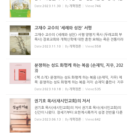
성경해석에 대별되는 또 다른 유(類)의 설교 방법으로 쉽게 단
Date
2023.11.30
By
개혁정론
Views
746
정해버릴 수 있다. 예를 들어 대지 설교, 주제 설교,...
고재수 교수의 '세례와 성찬' 서평
고재수 교수의 <세례와 성찬> 서평 양명지 목사 (두레교회 부
목사) 장로교회와 개혁신학에 대한 흔한 오해는 죽은 전통이라
는 편견입니다. 장로교회가 사장된 전통을 고지식하게 답습하
Date
2023.11.10
By
개혁정론
Views
558
고 있는 사람으로 비칠 때가 많습니다. 이에 더하여 가슴은 냉
랭하게 식...
분쟁하는 성도 화평케 하는 복음 (손재익, 지우, 202
3)
<책 소개> 분쟁하는 성도 화평케 하는 복음 (손재익, 지우) 제
목: 분쟁하는 성도 화평케 하는 복음 저자: 손재익 출판사: 지우
책에 대한 간략한 소개 2015년 9월 예장 고신과 예장 고려는
Date
2023.10.18
By
개혁정론
Views
535
역사적인 교단 통합을 했다. ‘신자 간의 다툼이 있을 때 세상
...
권기호 목사(새시민교회)의 저서
권기호 목사(새시민교회)의 저서 권기호 목사(새시민교회)의
신간이 나왔다. 창세기부터 요한계시록까지 성경 전반을 다룬
책이다. 이 책을 기본으로 앞으로 계속해서 책이 나올 예정이
Date
2023.06.13
By
개혁정론
Views
642
다. 다음 책은 성경의 서막, 창세기 1-4장의 창조와 타락이다.
또한 성경...