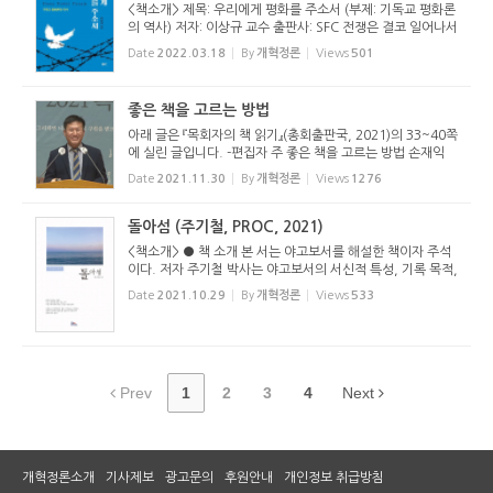
<책소개> 제목: 우리에게 평화를 주소서 (부제: 기독교 평화론
의 역사) 저자: 이상규 교수 출판사: SFC 전쟁은 결코 일어나서
는 안 된다. 전쟁은 인간이 벌이는 가장 잔혹한 파괴 행위다.
Date
2022.03.18
By
개혁정론
Views
501
그러나 안타깝게도 인류 역사는 전쟁사라고 할 정도다. 20세
기의 양차...
좋은 책을 고르는 방법
아래 글은 『목회자의 책 읽기』(총회출판국, 2021)의 33~40쪽
에 실린 글입니다. -편집자 주 좋은 책을 고르는 방법 손재익
목사 (한길교회 담임) 좋은 책을 골라야 할 이유 책을 읽지 않
Date
2021.11.30
By
개혁정론
Views
1276
는 시대지만, 책을 읽어야 한다. 책은 여전히 읽을 가치가 있
다. 책 외...
돌아섬 (주기철, PROC, 2021)
<책소개> ● 책 소개 본 서는 야고보서를 해설한 책이자 주석
이다. 저자 주기철 박사는 야고보서의 서신적 특성, 기록 목적,
문맥을 중심으로 서신 전체를 살피면서 수신자들이 가진 문제
Date
2021.10.29
By
개혁정론
Views
533
가 무엇인지, 그리고 이에 대해 저자가 교훈하는 것이 무엇인
지 밝힌다....
Prev
1
2
3
4
Next
개혁정론소개
기사제보
광고문의
후원안내
개인정보 취급방침