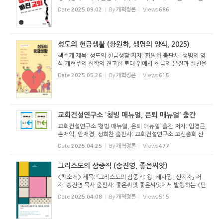
12월 3일에 터진 대통령의 비상계엄 선포를 시작으로 비상계
Date
2025.09.02
By
개혁정론
Views
686
엄 해제와 대통령에 대한 탄핵과 파면, 그리고 제21대 대통령
선거에 이르는 ...
성도의 헌금생활 (황원하, 생명의 양식, 2025)
책소개 제목: 성도의 헌금생활 저자: 황원하 출판사: 생명의 양
식 개혁주의 신학의 견고한 토대 위에서 헌금의 본질과 실천을
탐구한 신간 『성도의 헌금생활』이 출간되었다. 이 책은 헌금을
Date
2025.05.26
By
개혁정론
Views
615
단순한 금전적 행위로 보지 않고, 하나님의 주권과 은혜에 대
한 ...
교회건설연구소 ‘청빙 매뉴얼, 은퇴 매뉴얼’ 출간
교회건설연구소 ‘청빙 매뉴얼, 은퇴 매뉴얼’ 출간 저자: 임경근,
손재익, 안재경, 성희찬 출판사: 교회건설연구소 고신총회 산
하 교회건설연구소(소장 안재경)가 『청빙 매뉴얼』과 『은퇴 매
Date
2025.04.25
By
개혁정론
Views
477
뉴얼』을 출간했다. 이 두 책은 짝을 이룬다. 목사는 ...
그리스도의 삼중직 (송진영, 좋은씨앗)
<책소개> 제목: 『그리스도의 삼중직: 왕, 제사장, 선지자』 저
자: 송진영 목사 출판사: 좋은씨앗 좋은씨앗에서 발행하는 <단
단한 기독교>시리즈 21번째 책으로 송진영 목사의 책이 나왔
Date
2025.04.08
By
개혁정론
Views
515
다. 제목은 그리스도의 삼중직. 예수님께서 왕, 제사장, 선지
자로서 행...