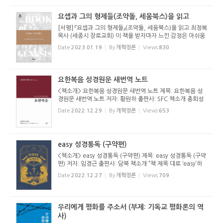
요셉과 그의 형제들(조약돌, 세움북스)을 읽고
[서평] 『요셉과 그의 형제들』(조약돌, 세움북스)을 읽고 최정복
목사 (세종시 장로교회) 이 책을 받자마자 느낀 감정은 아쉬움
이었습니다. 필자가 이 책을 배송받은 날은 창세기 50장을 설
Date
2023.01.19
By
개혁정론
Views
830
교하기 위하여 연구하던 날이었습니다. 필자는 창세기 37장부
터 시...
요한복음 성경원문 새번역 노트
<책소개> 요한복음 성경원문 새번역 노트 제목: 요한복음 성
경원문 새번역 노트 저자: 황원하 출판사: SFC 책소개 총회성
경연구소(KBI)는 고신 총회 산하 목회자들의 성경연구를 돕기
Date
2022.12.29
By
개혁정론
Views
653
위해 다양한 활동을 하고 있다. 그 중에 하나로 성경원문을 번
역한 책을 출...
easy 성경통독 (구약편)
<책소개> easy 성경통독 (구약편) 제목: easy 성경통독 (구약
편) 저자: 임경근 출판사: 담북 책소개 “책 제목 대로 ‘easy’하
다. 쉽고, 깊은 성경읽기를 동시에 할 수 있다.” 이 책에 대한
Date
2022.12.27
By
개혁정론
Views
709
평가다. 저자는 7년간의 네덜란드 유학을 마...
우리에게 평화를 주소서 (부제: 기독교 평화론의 역
사)