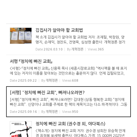
김집사가 알아야 할 교회법
책 소개 김집사가 알아야 할 교회법 저자: 조재필, 박창원, 양
명지, 손재익, 정찬도, 전영욱, 심성현 출판사: 개혁정론 정가:
15,000원 개혁정론 운영위원들이 집필한 두 번째 책이 나왔
Date
2026.03.10
By
개혁정론
Views
365
다. 『김집사가 알아야 할 교회법』이다. 『청년이 알아야 할 7가
지』에...
서평 『정치에 빠진 교회』
<서평> 『정치에 빠진 교회』 신용목 목사 (세종시장로교회) “역사책을 볼 때 표지
에 있는 저자의 이름을 찾아보는 것만으로는 충분하지 않다. 언제 집필되었고,
언제 출판되었는지도 살펴보아야 한다. 때로는 이런 것이 더 많은 비밀을 드러
Date
2025.09.22
By
개혁정론
Views
608
낸다.&rdqu...
[서평] “정치에 빠진 교회”, 빠져나오려면?
[서평] “정치에 빠진 교회”, 빠져나오려면? 김대현 (상동 행복한 교회) “정치에
빠진 교회”. 신앙이나 교회를 주제로 한 책의 제목치고는 다소 파격적이다. 그동
안 한국 사회에서 종교와 정치는 ‘불가근불가원’의 관계를...
Date
2025.09.16
By
개혁정론
Views
950
정치에 빠진 교회 (권수경 외, 야다북스)
<책소개> 정치에 빠진 교회 저자: 권수경 성희찬 유승혁 안재
경 최정복 오세택 출판사: 야다북스 가격: 15,000원 2025년