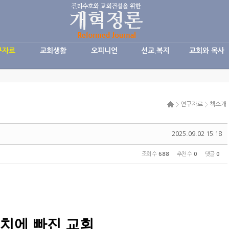
구자료
교회생활
오피니언
선교.복지
교회와 목사
연구자료
책소개
2025.09.02 15:18
조회 수
688
추천 수
0
댓글
0
치에 빠진 교회