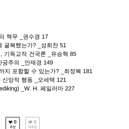
 책무 _권수경 17
에 굴복했는가? _성희찬 51
, 기독교적 건국론 _유승혁 85
반공주의 _안재경 149
지 포함할 수 있는가? _최정복 181
 신앙적 행동 _오세택 121
ediking) _W. H. 페일러마 227
0
0
추천
비추천