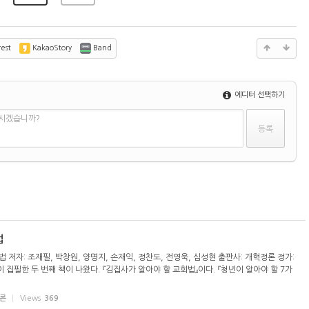
est
KakaoStory
Band
에디터 선택하기
하시겠습니까?
법
 저자: 조재필, 박창원, 양명지, 손재익, 정찬도, 전영욱, 심성현 출판사: 개혁정론 정가:
 집필한 두 번째 책이 나왔다. 『김집사가 알아야 할 교회법』이다. 『청년이 알아야 할 7가
론
Views
369