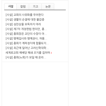
사설
칼럼
기고
논문
[사설] 교회의 사유화를 우려한다
[사설] 생활의 순결에 대한 불감증
[사설] 성찬상을 모독하지 마라
[사설] 제7차 개정헌법 헌의안, 총...
[사설] 총회장은 교단의 수장이 아...
[사설] 명예집사와 명예권사, 허용...
[사설] 총회가 계파정치에 함몰되지...
[사설] 최근에 일어난 고려신학대학...
세계로교회 예배당 폐쇄 조치를 접하며
3
[사설] 총회(노회)가 모일 때 온라...