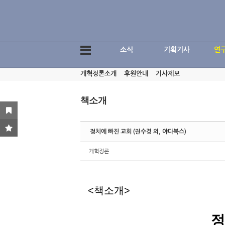
Sketchbook5, 스케치북5
소식
기획기사
연
개혁정론소개
후원안내
기사제보
Sketchbook5, 스케치북5
책소개
정치에 빠진 교회 (권수경 외, 야다북스)
개혁정론
<책소개>
정