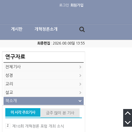
로그인
회원가입
게시판
개혁정론소개
최종편집
: 2026.08.08일 13:55
연구자료
전체기사
성경
교리
설교
책소개
이 시각 주요기사
금주 많이 본 기사
1
제18회 개혁정론 포럼 개최 소식