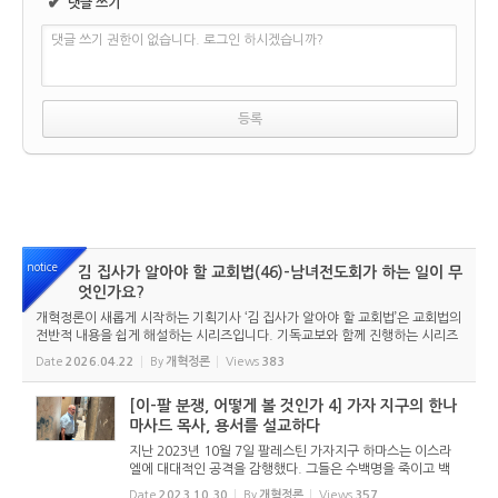
✔
댓글 쓰기
댓글 쓰기 권한이 없습니다. 로그인 하시겠습니까?
notice
김 집사가 알아야 할 교회법(46)-남녀전도회가 하는 일이 무
엇인가요?
개혁정론이 새롭게 시작하는 기획기사 ‘김 집사가 알아야 할 교회법’은 교회법의
전반적 내용을 쉽게 해설하는 시리즈입니다. 기독교보와 함께 진행하는 시리즈
로서 여기에 싣는 것은 기독교보의 허락을 받았습니다. 글 내용은 기독교보에
Date
2026.04.22
By
개혁정론
Views
383
실린 ...
[이-팔 분쟁, 어떻게 볼 것인가 4] 가자 지구의 한나
마사드 목사, 용서를 설교하다
지난 2023년 10월 7일 팔레스틴 가자지구 하마스는 이스라
엘에 대대적인 공격을 감행했다. 그들은 수백명을 죽이고 백
수십명을 인질로 잡아갔다. 러시아의 우크라이나 침공으로 온
Date
2023.10.30
By
개혁정론
Views
357