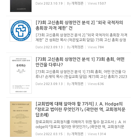
2023년 7월 20일에 공포되었다. 2023년 4월에 열린 노회 수
Date
2023.10.19
By
개혁정론
Views
1507
의 결과 전국 35개 노회 중 20개 노회가 과반수 찬성을 했고(5
7.14%), 전체 ...
[73회 고신총회 상정안건 분석 2] “외국 국적자의
총회장 자격 제한” 건
[73회 고신총회 상정안건 분석 2] “외국 국적자의 총회장 자격
제한” 건 성희찬 목사 (작은빛교회 담임) 73회 고신 총회 상정
안건을 분석하기 위해 안건을 살폈다. 이렇다 할 안건이 없다.
Date
2023.09.13
By
개혁정론
Views
784
무엇보다 총회 상정 안건으로서의 최소한의 품격을 갖...
[73회 고신총회 상정안건 분석 1] 73회 총회, 어떤
안건을 다루나?
[73회 고신총회 상정안건 분석 1] 73회 총회, 어떤 안건을 다
루나? 손재익 목사 (한길교회 담임) 제73회 고신 총회가 2023
년 9월 19일(화)부터 22일(금)까지 4일간 열린다. 실제 일정
Date
2023.09.13
By
개혁정론
Views
636
보다 하루 일찍 파회한 전례대로라면 21일(목)까지 3일간으로
마칠 것으로 ...
[교회법에 대해 알아야 할 7가지] J. A. Hodge의
『장로교 법이란 무엇인가?』 (곽안련 역, 교회정치문
답조례)
장로교회의 교회정치를 이해하기 위한 필수 참고도서 J. A. H
odge의 『장로교 법이란 무엇인가?』 (곽안련 역, 교회정치문
답조례) 손재익 목사 (한길교회 담임) J. A. 하지의 저서 『장로
Date
2022.03.15
By
개혁정론
Views
1314
교 법이란 무엇인가?』 1886년 J. A. 하지(John Aspinwall H