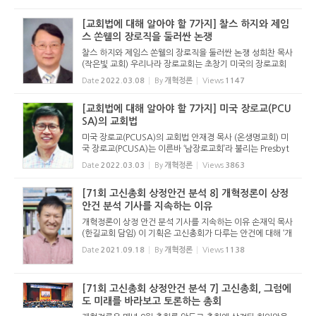
odge, 1831...
[교회법에 대해 알아야 할 7가지] 찰스 하지와 제임
스 쏜웰의 장로직을 둘러싼 논쟁
찰스 하지와 제임스 쏜웰의 장로직을 둘러싼 논쟁 성희찬 목사
(작은빛 교회) 우리나라 장로교회는 초창기 미국의 장로교회
로부터 많은 영향을 받았다. 특히 장로 직분과 관련하여 받은
Date
2022.03.08
By
개혁정론
Views
1147
영향은 지금도 한국 장로교회 여러 교단이 가진 헌법의 교회정
치 여러 ...
[교회법에 대해 알아야 할 7가지] 미국 장로교(PCU
SA)의 교회법
미국 장로교(PCUSA)의 교회법 안재경 목사 (온생명교회) 미
국 장로교(PCUSA)는 이른바 ‘남장로교회’라 불리는 Presbyt
erian Church in the U.S. (PCUS)와 ‘북장로교회’인 United
Date
2022.03.03
By
개혁정론
Views
3863
Presbyterian Church in the U.S.A. (UPCUSA)이 결합...
[71회 고신총회 상정안건 분석 8] 개혁정론이 상정
안건 분석 기사를 지속하는 이유
개혁정론이 상정 안건 분석 기사를 지속하는 이유 손재익 목사
(한길교회 담임) 이 기획은 고신총회가 다루는 안건에 대해 ‘개
혁주의 신학과 장로회 정치’의 관점에서 바르게 분석하는 기사
Date
2021.09.18
By
개혁정론
Views
1138
로서, 안건이 어떠한 내용인지, 어떻게 결의하는 것인지...
[71회 고신총회 상정안건 분석 7] 고신총회, 그럼에
도 미래를 바라보고 토론하는 총회