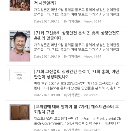
적 사안일까?
개혁정론은 매년 9월 총회를 앞두고 총회에 상정된 헌의안을
분석합니다. 71회 총회가 며칠 앞으로 다가온 시점에 예년과
마찬가지로 분석 기사를 올립니다. 이 기사를 통해 71회 총회
Date
2021.09.12
By
개혁정론
Views
1014
를 조망해 보고, 기도하는 독자들이 되시길 기대합니다. - 편집
자 주 논의...
[71회 고신총회 상정안건 분석 2] 총회 상정안건도
총회의 얼굴이다.
개혁정론은 매년 9월 총회를 앞두고 총회에 상정된 헌의안을
분석합니다. 71회 총회가 며칠 앞으로 다가온 시점에 예년과
마찬가지로 분석 기사를 올립니다. 이 기사를 통해 71회 총회
Date
2021.09.10
By
개혁정론
Views
1144
를 조망해 보고, 기도하는 독자들이 되시길 기대합니다. - 편집
자 주 총회...
[71회 고신총회 상정안건 분석 1] 71회 총회, 어떤
안건이 상정되었나?
며칠 후인 2021년 9월 28일(화)부터 제71회 고신총회가 열
린다. 이에 본보는 총회에 상정된 안건들을 분석하고, 총회 소
식을 전하려고 한다. 그 첫 기사로 총회에 상정된 안건들에는
Date
2021.09.08
By
개혁정론
Views
925
어떤 것들이 있는지를 싣는다. - 편집자 주 제71회 총회, 어떤
안건이 상정...
[교회법에 대해 알아야 할 7가지] 웨스트민스터 교
회정치 규범
웨스트민스터 교회정치 규범 (The Form of Presbyterial Ch
urch-Government, 1645) 이성호 신학교수 (고려신학대학
원) 웨스트민스터 총회에서 작성된 4가지 문서(신앙고백서(co
Date
2021.08.24
By
개혁정론
Views
1405