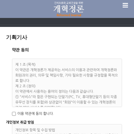
기획기사
약관 동의
제 1 조 (목적)
이 약관은 개혁정론가 제공하는 서비스의 이용과 관련하여 개혁정론와
회원과의 권리, 의무 및 책임사항, 기타 필요한 사항을 규정함을 목적으
로 합니다.
제 2 조 (정의)
이 약관에서 사용하는 용어의 정의는 다음과 같습니다.
① "서비스"라 함은 구현되는 단말기(PC, TV, 휴대형단말기 등의 각종
유무선 장치를 포함)와 상관없이 "회원"이 이용할 수 있는 개혁정론의
관련 제반 서비스를 의미합니다.
② "회원"이라 함은 "개혁정론"의 "서비스"에 접속하여 이 약관에 따라
이용 약관에 동의 합니다.
"개혁정론"와 이용계약을 체결하고 "개혁정론"가 제공하는 "서비스"를
개인정보 취급 방침
이용하는 고객을 말합니다.
③ "아이디(ID)"라 함은 "회원"의 식별과 "서비스" 이용을 위하여 "회
개인정보 항목 및 수집 방법