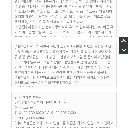
원"이 정하고 "개혁정론"가 승인하는 문자와 숫자의 조합을 의미합니
일반 이용자의 경우 대부분의 서비스를 개인정보 노출 없이도 사용하실
다.
수 있습니다. 다만, 을(를) 통해 구매를 하시게 될 경우에는 배송과 확인
④ "비밀번호"라 함은 "회원"이 부여 받은 "아이디와 일치되는 "회원"임
에 필요한 성명, 전화번호, 주소, 우편번호, e-mail 주소를 받게 됩니다.
을 확인하고 비밀보호를 위해 "회원" 자신이 정한 문자 또는 숫자의 조
회원의 경우에는 경품이나 기념품 등의 발송 등을 위한 목적으로 주소,
합을 의미합니다.
우편번호, 전화번호 등을 선택적으로 받게 됩니다.
⑤ "게시물"이라 함은 "회원"이 "서비스"를 이용함에 있어 "서비스
또한 필수사항이 아닌 선택사항에 대해 추가로 입력하시면 그에 따른 추
상"에 게시한 부호ㆍ문자ㆍ음성ㆍ음향ㆍ화상ㆍ동영상 등의 정보 형태
가 서비스를 받으실 수 있습니다. 그외에도 이용자가 이나 협력사가 개
의 글, 사진, 동영상 및 각종 파일과 링크 등을 의미합니다.
최하는 각종 퀴즈, 경품 이벤트나 공모전 등과 같은 각종 프로모션 행사
⑥ "유료서비스"라 함은 "개혁정론"가 유료로 제공하는 각종 콘텐츠(각
에 참여할 때, 게시판에 게시물 게재 등과 같이 서비스 이용을 위하여 정
종 정보콘텐츠, 기타 유료콘텐츠를 포함) 및 제반 서비스를 의미합니다.
(재)개혁정론는 대한민국 헌법에 보장된 사생활의 비밀과 통신의 비밀
보 공개가 필요한 경우에도 개인정보를 받습니다만 이용자의 허락을 받
제 3 조 (약관의 게시와 개정)
보장을 위해 '정보통신망 이용촉진 등에 관한 법률'상의 개인정보 보호
는 과정을 다시 한번 거치게 됩니다.
① "개혁정론"는 이 약관의 내용을 "회원"이 쉽게 알 수 있도록 서비스
규정 및 정보통신부가 제정한 '개인정보 보호지침'을 준수하고 있습니
(재)개혁정론는 해당 목적 이외의 다른 어떤 목적으로도 회원의 개인정
초기 화면에 게시합니다.
다. 그러나 일부 부도덕한 사람들의 불법행위로 인해 발생할지도 모를
보를 사용하지 않습니다.
② "개혁정론"는 "약관의 규제에 관한 법률", "정보통신망이용촉진및정
개인 프라이버시에 대한 위협을 막고, 회원의 개인정보를 적극적으로
이용자의 동의절차와 예외경우
보보호등에관한법률(이하 "정보통신망법")" 등 관련법을 위배하지 않는
보호하기 위해 다음과 같은 개인정보 보호 정책을 적용하고 있습니다.
(재)개혁정론는 이용자의 개인정보를 수집하는 경우 이용자의 서명날
범위에서 이 약관을 개정할 수 있습니다.
(재)개혁정론의 개인정보 보호정책은 모든 페이지에 공개되며 이용자
인, 전자서명, 전자우편, 동의함에 클릭하는 등의 이용자 동의절차를 거
③ "개혁정론"가 약관을 개정할 경우에는 적용일자 및 개정사유를 명시
여러분들의 궁금증에 대해 언제나 환영합니다.
칩니다. 단, 다음의 경우는 예외로 합니다
하여 현행약관과 함께 제1항의 방식에 따라 그 개정약관의 적용일자 30
개인정보 수집
① 정보통신망이용촉진등에관한법률 또는 기타 다른 법령 등에 특별한
일 전부터 적용일자 전일까지 공지합니다. 단 "회원"의 권리, 의무에 중
개인정보의 수집목적 및 이용
규정이 있는 경우
2. 개인정보 보호관리
대한 영향을 주는 변경이 아닌 경우에는 적용일자 7일 전부터 공지하도
(재)개혁정론는 이용자의 신분확인과 개개인의 특성에 맞춘 보다 다양
② 서비스 이용계약의 이행을 위하여 필요한 경우
2-1. (재)개혁정론의 개인정보 관리자
록 합니다.
하고 광범위한 맞춤 서비스를 드리기 위해 개인정보를 수집합니다. 이
③ 서비스 제공에 따른 요금정산을 위하여 필요한 경우
이 름: 소병준
④ 전항에 따라 시행일 이후에 "회원"이 "서비스"를 이용하는 경우에는
러한 목적으로 수집된 개인정보는 구매계약에 따른 빠르고 정확한 배송
개인정보의 위탁처리
전 화: 02-780-8070 F A X : 02-785-7600
개정약관에 동의한 것으로 간주합니다. "회원"은 변경된 약관에 동의하
과 전체적인 통계자료 등에 이용되어 회원 개개인의 기호에 맞는 질 높
(재)개혁정론가 개인정보 처리를 외부에 위탁하는 경우, 이용자의 동의
e-mail: joonsb@nate.com
지 않을 경우 이용계약을 해지할 수 있습니다.
은 서비스를 제공하게 됩니다.
를 받습니다. 그럴 때에도 위탁계약 등을 통해 서비스 제공자의 개인정
(재)개혁정론는 이용자의 개인정보를 취급을 최소의 인원으로 제한하고
⑤ 유료서비스를 이용하는 회원이 이 약관의 개정에 대해 동의하지 않
보보호 관련 지시엄수, 개인정보에 관한 비밀유지, 제3자 제공의 금지