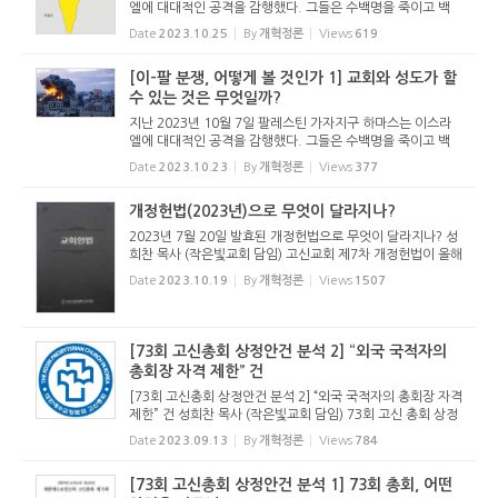
엘에 대대적인 공격을 감행했다. 그들은 수백명을 죽이고 백
수십명을 인질로 잡아갔다. 러시아의 우크라이나 침공으로 온
Date
2023.10.25
By
개혁정론
Views
619
세계가 전쟁통을 겪고 있는데, 중동에 새로운 전쟁이 발생할
상황이다. 이스...
[이-팔 분쟁, 어떻게 볼 것인가 1] 교회와 성도가 할
수 있는 것은 무엇일까?
지난 2023년 10월 7일 팔레스틴 가자지구 하마스는 이스라
엘에 대대적인 공격을 감행했다. 그들은 수백명을 죽이고 백
수십명을 인질로 잡아갔다. 러시아의 우크라이나 침공으로 온
Date
2023.10.23
By
개혁정론
Views
377
세계가 전쟁통을 겪고 있는데, 중동에 새로운 전쟁이 발생할
상황이다. 이스...
개정헌법(2023년)으로 무엇이 달라지나?
2023년 7월 20일 발효된 개정헌법으로 무엇이 달라지나? 성
희찬 목사 (작은빛교회 담임) 고신교회 제7차 개정헌법이 올해
2023년 7월 20일에 공포되었다. 2023년 4월에 열린 노회 수
Date
2023.10.19
By
개혁정론
Views
1507
의 결과 전국 35개 노회 중 20개 노회가 과반수 찬성을 했고(5
7.14%), 전체 ...
[73회 고신총회 상정안건 분석 2] “외국 국적자의
총회장 자격 제한” 건
[73회 고신총회 상정안건 분석 2] “외국 국적자의 총회장 자격
제한” 건 성희찬 목사 (작은빛교회 담임) 73회 고신 총회 상정
안건을 분석하기 위해 안건을 살폈다. 이렇다 할 안건이 없다.
Date
2023.09.13
By
개혁정론
Views
784
무엇보다 총회 상정 안건으로서의 최소한의 품격을 갖...
[73회 고신총회 상정안건 분석 1] 73회 총회, 어떤