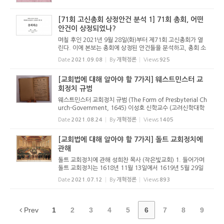
자 주 총회...
[71회 고신총회 상정안건 분석 1] 71회 총회, 어떤
안건이 상정되었나?
며칠 후인 2021년 9월 28일(화)부터 제71회 고신총회가 열
린다. 이에 본보는 총회에 상정된 안건들을 분석하고, 총회 소
식을 전하려고 한다. 그 첫 기사로 총회에 상정된 안건들에는
Date
2021.09.08
By
개혁정론
Views
925
어떤 것들이 있는지를 싣는다. - 편집자 주 제71회 총회, 어떤
안건이 상정...
[교회법에 대해 알아야 할 7가지] 웨스트민스터 교
회정치 규범
웨스트민스터 교회정치 규범 (The Form of Presbyterial Ch
urch-Government, 1645) 이성호 신학교수 (고려신학대학
원) 웨스트민스터 총회에서 작성된 4가지 문서(신앙고백서(co
Date
2021.08.24
By
개혁정론
Views
1405
nfession), 교리문답(catechism), 예배 지침(directory), 교
회정치 규범(form)) ...
[교회법에 대해 알아야 할 7가지] 돌트 교회정치에
관해
돌트 교회정치에 관해 성희찬 목사 (작은빛교회) 1. 들어가며
돌트 교회정치는 1618년 11월 13일에서 1619년 5월 29일
까지 네덜란드에서 열린 총회에서 작성된 것으로 네덜란드개
Date
2021.07.12
By
개혁정론
Views
893
혁교회를 넘어 세계에 흩어진 개혁교회와 장로교회에 큰 영향
을 준 교회정치이...
Prev
1
2
3
4
5
6
7
8
9