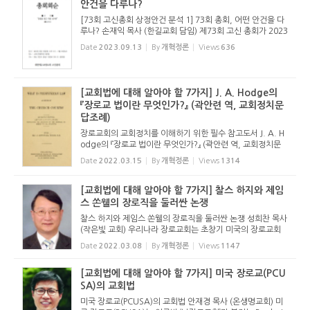
안건을 다루나?
[73회 고신총회 상정안건 분석 1] 73회 총회, 어떤 안건을 다
루나? 손재익 목사 (한길교회 담임) 제73회 고신 총회가 2023
년 9월 19일(화)부터 22일(금)까지 4일간 열린다. 실제 일정
Date
2023.09.13
By
개혁정론
Views
636
보다 하루 일찍 파회한 전례대로라면 21일(목)까지 3일간으로
마칠 것으로 ...
[교회법에 대해 알아야 할 7가지] J. A. Hodge의
『장로교 법이란 무엇인가?』 (곽안련 역, 교회정치문
답조례)
장로교회의 교회정치를 이해하기 위한 필수 참고도서 J. A. H
odge의 『장로교 법이란 무엇인가?』 (곽안련 역, 교회정치문
답조례) 손재익 목사 (한길교회 담임) J. A. 하지의 저서 『장로
Date
2022.03.15
By
개혁정론
Views
1314
교 법이란 무엇인가?』 1886년 J. A. 하지(John Aspinwall H
odge, 1831...
[교회법에 대해 알아야 할 7가지] 찰스 하지와 제임
스 쏜웰의 장로직을 둘러싼 논쟁
찰스 하지와 제임스 쏜웰의 장로직을 둘러싼 논쟁 성희찬 목사
(작은빛 교회) 우리나라 장로교회는 초창기 미국의 장로교회
로부터 많은 영향을 받았다. 특히 장로 직분과 관련하여 받은
Date
2022.03.08
By
개혁정론
Views
1147
영향은 지금도 한국 장로교회 여러 교단이 가진 헌법의 교회정
치 여러 ...
[교회법에 대해 알아야 할 7가지] 미국 장로교(PCU
SA)의 교회법
미국 장로교(PCUSA)의 교회법 안재경 목사 (온생명교회) 미