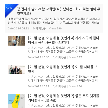
notice
김 집사가 알아야 할 교회법(46)-남녀전도회가 하는 일이 무
엇인가요?
개혁정론이 새롭게 시작하는 기획기사 ‘김 집사가 알아야 할 교회법’은 교회법의
전반적 내용을 쉽게 해설하는 시리즈입니다. 기독교보와 함께 진행하는 시리즈
로서 여기에 싣는 것은 기독교보의 허락을 받았습니다. 글 내용은 기독교보에
Date
2026.04.22
By
개혁정론
Views
390
실린 ...
[이-팔 분쟁, 어떻게 볼 것인가 4] 가자 지구의 한나
마사드 목사, 용서를 설교하다
지난 2023년 10월 7일 팔레스틴 가자지구 하마스는 이스라
엘에 대대적인 공격을 감행했다. 그들은 수백명을 죽이고 백
수십명을 인질로 잡아갔다. 러시아의 우크라이나 침공으로 온
Date
2023.10.30
By
개혁정론
Views
357
세계가 전쟁통을 겪고 있는데, 중동에 새로운 전쟁이 발생할
상황이다. 이스...
[이-팔 분쟁, 어떻게 볼 것인가 3] 이-팔 사태를 보
면서
지난 2023년 10월 7일 팔레스틴 가자지구 하마스는 이스라
엘에 대대적인 공격을 감행했다. 그들은 수백명을 죽이고 백
수십명을 인질로 잡아갔다. 러시아의 우크라이나 침공으로 온
Date
2023.10.27
By
개혁정론
Views
654
세계가 전쟁통을 겪고 있는데, 중동에 새로운 전쟁이 발생할
상황이다. 이스...
[이-팔 분쟁, 어떻게 볼 것인가 2] 좋은 포도 맺기를
기다렸나니 (설교문)
지난 2023년 10월 7일 팔레스틴 가자지구 하마스는 이스라