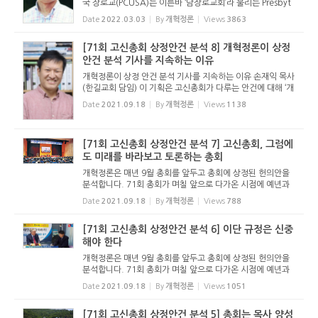
국 장로교(PCUSA)는 이른바 ‘남장로교회’라 불리는 Presbyt
erian Church in the U.S. (PCUS)와 ‘북장로교회’인 United
Date
2022.03.03
By
개혁정론
Views
3863
Presbyterian Church in the U.S.A. (UPCUSA)이 결합...
[71회 고신총회 상정안건 분석 8] 개혁정론이 상정
안건 분석 기사를 지속하는 이유
개혁정론이 상정 안건 분석 기사를 지속하는 이유 손재익 목사
(한길교회 담임) 이 기획은 고신총회가 다루는 안건에 대해 ‘개
혁주의 신학과 장로회 정치’의 관점에서 바르게 분석하는 기사
Date
2021.09.18
By
개혁정론
Views
1138
로서, 안건이 어떠한 내용인지, 어떻게 결의하는 것인지...
[71회 고신총회 상정안건 분석 7] 고신총회, 그럼에
도 미래를 바라보고 토론하는 총회
개혁정론은 매년 9월 총회를 앞두고 총회에 상정된 헌의안을
분석합니다. 71회 총회가 며칠 앞으로 다가온 시점에 예년과
마찬가지로 분석 기사를 올립니다. 이 기사를 통해 71회 총회
Date
2021.09.18
By
개혁정론
Views
788
를 조망해 보고, 기도하는 독자들이 되시길 기대합니다. - 편집
자 주 고신...
[71회 고신총회 상정안건 분석 6] 이단 규정은 신중
해야 한다
개혁정론은 매년 9월 총회를 앞두고 총회에 상정된 헌의안을
분석합니다. 71회 총회가 며칠 앞으로 다가온 시점에 예년과
마찬가지로 분석 기사를 올립니다. 이 기사를 통해 71회 총회
Date
2021.09.18
By
개혁정론
Views
1051
를 조망해 보고, 기도하는 독자들이 되시길 기대합니다. - 편집
자 주 이단...
[71회 고신총회 상정안건 분석 5] 총회는 목사 양성