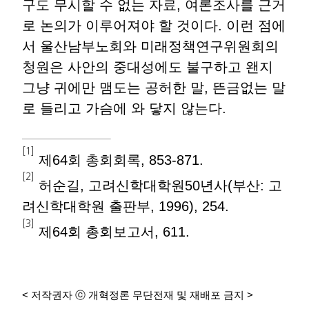
구도 무시할 수 없는 자료, 여론조사를 근거
로 논의가 이루어져야 할 것이다. 이런 점에
서 울산남부노회와 미래정책연구위원회의
청원은 사안의 중대성에도 불구하고 왠지
그냥 귀에만 맴도는 공허한 말, 뜬금없는 말
로 들리고 가슴에 와 닿지 않는다.
[1]
제64회 총회회록, 853-871.
[2]
허순길, 고려신학대학원50년사(부산: 고
려신학대학원 출판부, 1996), 254.
[3]
제64회 총회보고서, 611.
< 저작권자 ⓒ 개혁정론 무단전재 및 재배포 금지 >