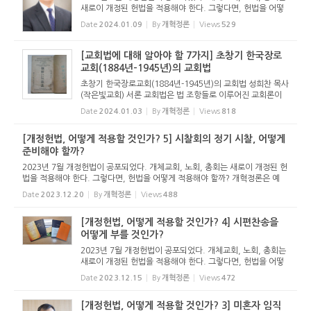
새로이 개정된 헌법을 적용해야 한다. 그렇다면, 헌법을 어떻
게 적용해야 할까? 개혁정론은 예배, 시편찬송, 미혼자 임직,
Date
2024.01.09
By
개혁정론
Views
529
명예직, 시찰, 교회직원의 윤리 문제 등 새로운 헌법을 어떻게
적용해야 ...
[교회법에 대해 알아야 할 7가지] 초창기 한국장로
교회(1884년-1945년)의 교회법
초창기 한국장로교회(1884년-1945년)의 교회법 성희찬 목사
(작은빛교회) 서론 교회법은 법 조항들로 이루어진 교회론이
다. 본 글은 한국장로교회 초창기, 즉 선교사가 처음으로 입국
Date
2024.01.03
By
개혁정론
Views
818
한 1884년부터 1945년 해방까지로 국한하여 이 기간에 교회
법이 어떠했는지...
[개정헌법, 어떻게 적용할 것인가? 5] 시찰회의 정기 시찰, 어떻게
준비해야 할까?
2023년 7월 개정헌법이 공포되었다. 개체교회, 노회, 총회는 새로이 개정된 헌
법을 적용해야 한다. 그렇다면, 헌법을 어떻게 적용해야 할까? 개혁정론은 예
배, 시편찬송, 미혼자 임직, 명예직, 시찰, 교회직원의 윤리 문제 등 새로운 헌법
Date
2023.12.20
By
개혁정론
Views
488
을 어떻게 적용해야 ...
[개정헌법, 어떻게 적용할 것인가? 4] 시편찬송을
어떻게 부를 것인가?
2023년 7월 개정헌법이 공포되었다. 개체교회, 노회, 총회는
새로이 개정된 헌법을 적용해야 한다. 그렇다면, 헌법을 어떻
게 적용해야 할까? 개혁정론은 예배, 시편찬송, 미혼자 임직,
Date
2023.12.15
By
개혁정론
Views
472
명예직, 시찰, 교회직원의 윤리 문제 등 새로운 헌법을 어떻게
적용해야 ...
[개정헌법, 어떻게 적용할 것인가? 3] 미혼자 임직