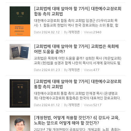
순차적으로...
[교회법에 대해 알아야 할 7가지] 대한예수교장로회
합동 측의 교회법
대한예수교장로회 합동 측의 교회법 임경근 (다우리교회 목
사) 1. 합동교회 헌법의 역사 한국 장로교회는 소위 통합, 합
동, 고신, 대신, 합신, 기장(한신) 등으로 나뉜다. 한 줄기에서
Date
2024.02.12
By
개혁정론
Views
2940
출발했지만, 해방 이후 여러 교회로 나뉘어 지금까지 내려오고
있다. 본...
[교회법에 대해 알아야 할 7가지] 교회법은 목회에
어떤 도움을 줄까?
교회법은 목회에 어떤 도움을 줄까? 성희찬 목사 (작은빛교회)
교회 (헌)법을 성경과 함께 나란히 목사의 서재에 꽂아둬도 될
까? 교회법이 목회자의 목회에 과연 도움이 될까? 도움이 된다
Date
2024.01.23
By
개혁정론
Views
477
면 어떤 도움을 줄까? 1. 교회법은 무엇보다 강단에서 목회자
가 설교...
[교회법에 대해 알아야 할 7가지] 대한예수교장로회
통합 측의 교회법
대한예수교장로회 통합 측의 교회법 안재경 목사 (온생명교
회) 대한예수교장로회 통합측은 한국의 대표적인 장로교회다.
2022년(108회기) 기준 9,476개 교회, 목사수 22,180명, 장
Date
2024.01.12
By
개혁정론
Views
5217
로수 34,715명, 세례교인수는 1,602,398명, 전체교인수는
2,302,682명이다. 통...
[개정헌법, 어떻게 적용할 것인가? 6] 강도사 교육,
노회는 앞으로 어떻게 해야 할 것인가?
2023년 7월 개정헌법이 공포되었다. 개체교회, 노회, 총회는