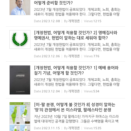
어떻게 준비할 것인가?
2023년 7월 개정헌법이 공포되었다. 개체교회, 노회, 총회는
새로이 개정된 헌법을 적용해야 한다. 그렇다면, 헌법을 어떻
게 적용해야 할까? 개혁정론은 예배, 시편찬송, 미혼자 임직,
Date
2023.12.08
By
개혁정론
Views
1215
명예직, 시찰, 교회직원의 윤리 문제 등 새로운 헌법을 어떻게
적용해야 ...
[개정헌법, 어떻게 적용할 것인가? 2] 명예집사와
명예권사, 헌법이 말하는 대로 세워야 할까?
2023년 7월 개정헌법이 공포되었다. 개체교회, 노회, 총회는
새로이 개정된 헌법을 적용해야 한다. 그렇다면, 헌법을 어떻
게 적용해야 할까? 개혁정론은 예배, 시편찬송, 미혼자 임직,
Date
2023.12.06
By
개혁정론
Views
776
명예직, 시찰, 교회직원의 윤리 문제 등 새로운 헌법을 어떻게
적용해야 ...
[개정헌법, 어떻게 적용할 것인가? 1] 예배 용어와
절기 기념, 어떻게 할 것인가?
2023년 7월 개정헌법이 공포되었다. 개체교회, 노회, 총회는
새로이 개정된 헌법을 적용해야 한다. 그렇다면, 헌법을 어떻
게 적용해야 할까? 개혁정론은 예배, 시편찬송, 미혼자 임직,
Date
2023.12.04
By
개혁정론
Views
534
명예직, 시찰, 교회직원의 윤리 문제 등 새로운 헌법을 어떻게
적용해야 ...
[이-팔 분쟁, 어떻게 볼 것인가 8] 성경이 말하는
‘땅’의 관점에서 본 이스라엘, 팔레스타인 분쟁
지난 2023년 10월 7일 팔레스틴 가자지구 하마스는 이스라
엘에 대대적인 공격을 감행했다. 그들은 수백명을 죽이고 백
수십명을 인질로 잡아갔다. 러시아의 우크라이나 침공으로 온
Date
2023.11.15
By
개혁정론
Views
1535
세계가 전쟁통을 겪고 있는데, 중동에 새로운 전쟁이 발생할