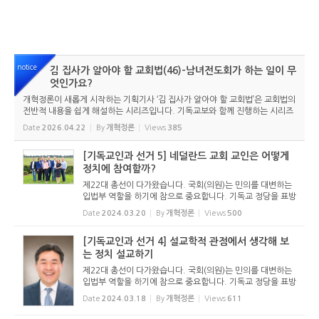
notice
김 집사가 알아야 할 교회법(46)-남녀전도회가 하는 일이 무
엇인가요?
개혁정론이 새롭게 시작하는 기획기사 ‘김 집사가 알아야 할 교회법’은 교회법의
전반적 내용을 쉽게 해설하는 시리즈입니다. 기독교보와 함께 진행하는 시리즈
로서 여기에 싣는 것은 기독교보의 허락을 받았습니다. 글 내용은 기독교보에
Date
2026.04.22
By
개혁정론
Views
385
실린 ...
[기독교인과 선거 5] 네덜란드 교회 교인은 어떻게
정치에 참여할까?
제22대 총선이 다가왔습니다. 국회(의원)는 민의를 대변하는
입법부 역할을 하기에 참으로 중요합니다. 기독교 정당을 표방
하는 곳도 선거에 나섭니다. 기독교인이라고 하면서 선거승리
Date
2024.03.20
By
개혁정론
Views
500
를 위해 불법에 가담해서는 안되겠고, 교회도 선거법을 제대로
지켜야 하...
[기독교인과 선거 4] 설교학적 관점에서 생각해 보
는 정치 설교하기
제22대 총선이 다가왔습니다. 국회(의원)는 민의를 대변하는
입법부 역할을 하기에 참으로 중요합니다. 기독교 정당을 표방
하는 곳도 선거에 나섭니다. 기독교인이라고 하면서 선거승리
Date
2024.03.18
By
개혁정론
Views
611
를 위해 불법에 가담해서는 안되겠고, 교회도 선거법을 제대로
지켜야 하...