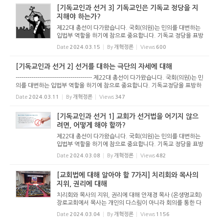
[기독교인과 선거 3] 기독교인은 기독교 정당을 지
지해야 하는가?
제22대 총선이 다가왔습니다. 국회(의원)는 민의를 대변하는
입법부 역할을 하기에 참으로 중요합니다. 기독교 정당을 표방
하는 곳도 선거에 나섭니다. 기독교인이라고 하면서 선거승리
Date
2024.03.15
By
개혁정론
Views
600
를 위해 불법에 가담해서는 안되겠고, 교회도 선거법을 제대로
지켜야 하...
[기독교인과 선거 2] 선거를 대하는 극단의 자세에 대해
--------------------------------------- 제22대 총선이 다가왔습니다. 국회(의원)는 민
의를 대변하는 입법부 역할을 하기에 참으로 중요합니다. 기독교정당을 표방하
는 곳도 선거에 나섭니다. 기독교인이라고 하면서 선거승리를 위해 불법에 가담
Date
2024.03.11
By
개혁정론
Views
347
해서는 안...
[기독교인과 선거 1] 교회가 선거법을 어기지 않으
려면, 어떻게 해야 할까?
제22대 총선이 다가왔습니다. 국회(의원)는 민의를 대변하는
입법부 역할을 하기에 참으로 중요합니다. 기독교 정당을 표방
하는 곳도 선거에 나섭니다. 기독교인이라고 하면서 선거승리
Date
2024.03.08
By
개혁정론
Views
482
를 위해 불법에 가담해서는 안되겠고, 교회도 선거법을 제대로
지켜야 하...
[교회법에 대해 알아야 할 7가지] 치리회와 목사의
지위, 권리에 대해
치리회와 목사의 지위, 권리에 대해 안재경 목사 (온생명교회)
장로교회에서 목사는 개인의 다스림이 아니라 회의를 통한 다
스림에 참여한다. 목사는 장로와 함께 치리회의 일원이다. 목
Date
2024.03.04
By
개혁정론
Views
1156
사는 다양한 치리회를 통해 목사의 직무를 감당한다. 목사는