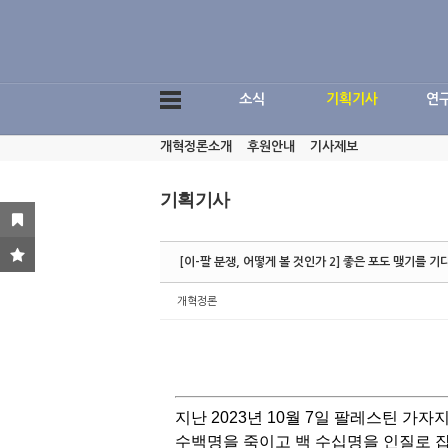
Sketchbook5, 스케치북5
소식
기획기사
연
개혁정론소개
후원안내
기사제보
Sketchbook5, 스케치북5
기획기사
[이-팔 분쟁, 어떻게 볼 것인가 2] 좋은 포도 맺기를 기
개혁정론
지난 2023년 10월 7일 팔레스틴 
수백명을 죽이고 백 수십명을 인질로 