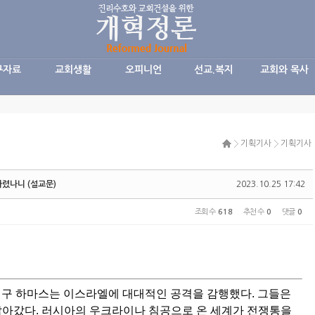
구자료
교회생활
오피니언
선교.복지
교회와 목사
기획기사
기획기사
다렸나니 (설교문)
2023.10.25 17:42
조회 수
618
추천 수
0
댓글
0
가자지구 하마스는 이스라엘에 대대적인 공격을 감행했다. 그들은
잡아갔다. 러시아의 우크라이나 침공으로 온 세계가 전쟁통을