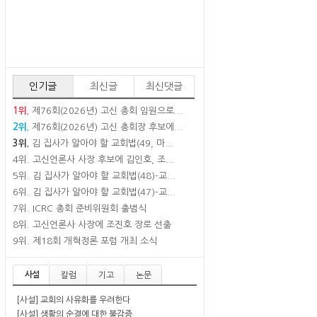
인기글
최신글
최신댓글
1위.
제76회(2026년) 고신 총회 임원으로...
2위.
제76회(2026년) 고신 총회장 후보에...
3위.
김 집사가 알아야 할 교회법(49, 마...
4위.
고신언론사 사장 후보에 김인호, 조...
5위.
김 집사가 알아야 할 교회법(48)-교...
6위.
김 집사가 알아야 할 교회법(47)-교...
7위.
ICRC 총회 준비위원회 출범식
8위.
고신언론사 사장에 조진호 장로 선출
9위.
제18회 개혁정론 포럼 개최 소식
사설
칼럼
기고
논문
[사설] 교회의 사유화를 우려한다
[사설] 생활의 순결에 대한 불감증