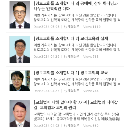
[장로교회를 소개합니다 3] 공예배, 삼위 하나님과
나누는 인격적인 대화
이번 기획기사는 '장로교회에 오신 것을 환영합니다'입니다.
장로교회의 신학적 토대인 개혁주의 신학을 목회 현장에 잘 적
용할 때 건강한 장로교회가 세워집니다. 하지만 신학 이론을
Date
2024.05.08
By
개혁정론
Views
1119
목회 현장에 접목하는 것은 생각보다 어렵고 힘듭니다. 여기에
는...
[장로교회를 소개합니다 2] 교리교육의 실제
이번 기획기사는 '장로교회에 오신 것을 환영합니다'입니다.
장로교회의 신학적 토대인 개혁주의 신학을 목회 현장에 잘 적
용할 때 건강한 장로교회가 세워집니다. 하지만 신학 이론을
Date
2024.04.29
By
개혁정론
Views
763
목회 현장에 접목하는 것은 생각보다 어렵고 힘듭니다. 여기에
는...
[장로교회를 소개합니다 1] 장로교회의 교육
이번 기획기사는 '장로교회에 오신 것을 환영합니다'입니다.
장로교회의 신학적 토대인 개혁주의 신학을 목회 현장에 잘 적
용할 때 건강한 장로교회가 세워집니다. 하지만 신학 이론을
Date
2024.04.23
By
개혁정론
Views
744
목회 현장에 접목하는 것은 생각보다 어렵고 힘듭니다. 여기에
는...
[교회법에 대해 알아야 할 7가지] 교회법의 나아갈
길: 교회법과 교인의 권리
교회법의 나아갈 길: 교회법과 교인의 권리 성희찬 목사 (작은
빛교회) 16세기 종교개혁을 통해 회복한 이신칭의(以信稱義)
복음은 바른 교훈의 회복을 넘어 교회정치에서 교인 한 사람
Date
2024.04.02
By
개혁정론
Views
660
한 사람이 얼마나 중요한지를 각성시켰다. 특히, 교회에서 교