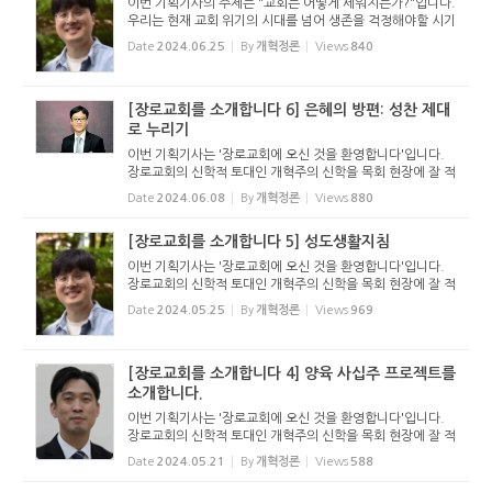
이번 기획기사의 주제는 "교회는 어떻게 세워지는가?"입니다.
우리는 현재 교회 위기의 시대를 넘어 생존을 걱정해야할 시기
로 접어들었습니다. 저출산 문제와 고령화 사회, 그리고 복음
Date
2024.06.25
By
개혁정론
Views
840
전도의 위축은 교회의 생존마저 위협하고 있습니다. 하지만 그
럼에도 교...
[장로교회를 소개합니다 6] 은혜의 방편: 성찬 제대
로 누리기
이번 기획기사는 '장로교회에 오신 것을 환영합니다'입니다.
장로교회의 신학적 토대인 개혁주의 신학을 목회 현장에 잘 적
용할 때 건강한 장로교회가 세워집니다. 하지만 신학 이론을
Date
2024.06.08
By
개혁정론
Views
880
목회 현장에 접목하는 것은 생각보다 어렵고 힘듭니다. 여기에
는...
[장로교회를 소개합니다 5] 성도생활지침
이번 기획기사는 '장로교회에 오신 것을 환영합니다'입니다.
장로교회의 신학적 토대인 개혁주의 신학을 목회 현장에 잘 적
용할 때 건강한 장로교회가 세워집니다. 하지만 신학 이론을
Date
2024.05.25
By
개혁정론
Views
969
목회 현장에 접목하는 것은 생각보다 어렵고 힘듭니다. 여기에
는...
[장로교회를 소개합니다 4] 양육 사십주 프로젝트를
소개합니다.
이번 기획기사는 '장로교회에 오신 것을 환영합니다'입니다.
장로교회의 신학적 토대인 개혁주의 신학을 목회 현장에 잘 적
용할 때 건강한 장로교회가 세워집니다. 하지만 신학 이론을
Date
2024.05.21
By
개혁정론
Views
588
목회 현장에 접목하는 것은 생각보다 어렵고 힘듭니다. 여기에
는...