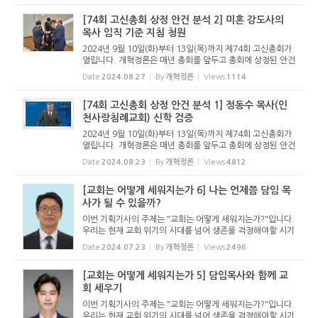
사를 통해 총...
[74회 고신총회 상정 안건 분석 2] 미혼 강도사의
목사 임직 기준 지침 청원
2024년 9월 10일(화)부터 13일(목)까지 제74회 고신총회가
열립니다. 개혁정론은 매년 총회를 앞두고 총회에 상정된 안건
을 분석하는 기사를 올려왔습니다. 올해 역시 74회 총회에 상
Date
2024.08.27
By
개혁정론
Views
1114
정된 안건 중 주요한 내용을 분석하는 기사를 올립니다. 이 기
사를 통해 총...
[74회 고신총회 상정 안건 분석 1] 정동수 목사(인
천사랑침례교회) 신학 검증
2024년 9월 10일(화)부터 13일(목)까지 제74회 고신총회가
열립니다. 개혁정론은 매년 총회를 앞두고 총회에 상정된 안건
을 분석하는 기사를 올려왔습니다. 올해 역시 74회 총회에 상
Date
2024.08.23
By
개혁정론
Views
4812
정된 안건 중 주요한 내용을 분석하는 기사를 올립니다. 이 기
사를 통해 총...
[교회는 어떻게 세워지는가 6] 나는 언제쯤 담임 목
사가 될 수 있을까?
이번 기획기사의 주제는 "교회는 어떻게 세워지는가?"입니다.
우리는 현재 교회 위기의 시대를 넘어 생존을 걱정해야할 시기
로 접어들었습니다. 저출산 문제와 고령화 사회, 그리고 복음
Date
2024.07.23
By
개혁정론
Views
2496
전도의 위축은 교회의 생존마저 위협하고 있습니다. 하지만 그
럼에도 교...
[교회는 어떻게 세워지는가 5] 담임목사와 함께 교
회 세우기
이번 기획기사의 주제는 "교회는 어떻게 세워지는가?"입니다.
우리는 현재 교회 위기의 시대를 넘어 생존을 걱정해야할 시기