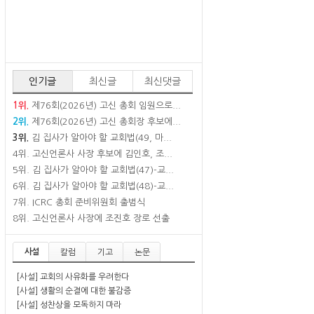
인기글
최신글
최신댓글
1위.
제76회(2026년) 고신 총회 임원으로...
2위.
제76회(2026년) 고신 총회장 후보에...
3위.
김 집사가 알아야 할 교회법(49, 마...
4위.
고신언론사 사장 후보에 김인호, 조...
5위.
김 집사가 알아야 할 교회법(47)-교...
6위.
김 집사가 알아야 할 교회법(48)-교...
7위.
ICRC 총회 준비위원회 출범식
8위.
고신언론사 사장에 조진호 장로 선출
사설
칼럼
기고
논문
[사설] 교회의 사유화를 우려한다
[사설] 생활의 순결에 대한 불감증
[사설] 성찬상을 모독하지 마라