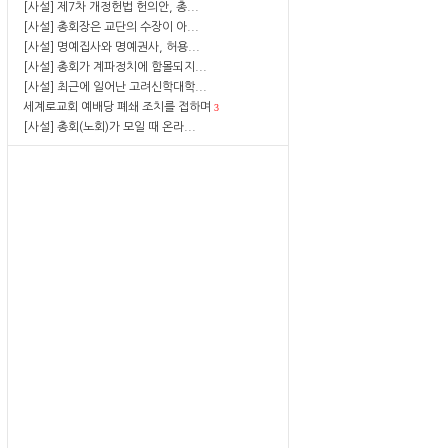
[사설] 제7차 개정헌법 헌의안, 총...
[사설] 총회장은 교단의 수장이 아...
[사설] 명예집사와 명예권사, 허용...
[사설] 총회가 계파정치에 함몰되지...
[사설] 최근에 일어난 고려신학대학...
세계로교회 예배당 폐쇄 조치를 접하며
3
[사설] 총회(노회)가 모일 때 온라...