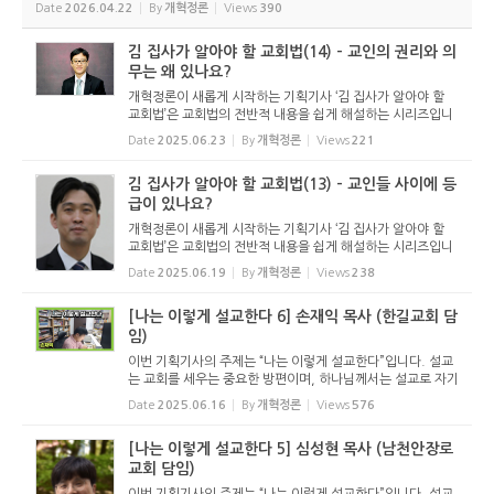
로서 여기에 싣는 것은 기독교보의 허락을 받았습니다. 글 내용은 기독교보에
Date
2026.04.22
By
개혁정론
Views
390
실린 ...
김 집사가 알아야 할 교회법(14) - 교인의 권리와 의
무는 왜 있나요?
개혁정론이 새롭게 시작하는 기획기사 ‘김 집사가 알아야 할
교회법’은 교회법의 전반적 내용을 쉽게 해설하는 시리즈입니
다. 기독교보와 함께 진행하는 시리즈로서 여기에 싣는 것은
Date
2025.06.23
By
개혁정론
Views
221
기독교보의 허락을 받았습니다. 글 내용은 기독교보에 실린
...
김 집사가 알아야 할 교회법(13) - 교인들 사이에 등
급이 있나요?
개혁정론이 새롭게 시작하는 기획기사 ‘김 집사가 알아야 할
교회법’은 교회법의 전반적 내용을 쉽게 해설하는 시리즈입니
다. 기독교보와 함께 진행하는 시리즈로서 여기에 싣는 것은
Date
2025.06.19
By
개혁정론
Views
238
기독교보의 허락을 받았습니다. 글 내용은 기독교보에 실린
...
[나는 이렇게 설교한다 6] 손재익 목사 (한길교회 담
임)
이번 기획기사의 주제는 “나는 이렇게 설교한다”입니다. 설교
는 교회를 세우는 중요한 방편이며, 하나님께서는 설교로 자기
백성을 찾아오십니다. 하나님께서는 그 영광스러운 직무를 목
Date
2025.06.16
By
개혁정론
Views
576
사에게 맡기셨습니다. 그래서 설교는 목사의 영광입니다. ...
[나는 이렇게 설교한다 5] 심성현 목사 (남천안장로
교회 담임)