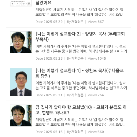
닫았어요
개혁정론이 새롭게 시작하는 기획기사 ‘김 집사가 알아야 할
교회법’은 교회법의 전반적 내용을 쉽게 해설하는 시리즈입니
다. 기독교보와 함께 진행하는 시리즈로서 여기에 싣는 것은
Date
2025.05.29
By
개혁정론
Views
867
기독교보의 허락을 받았습니다. 글 내용은 기독교보에 실린
...
[나는 이렇게 설교한다 2] - 양명지 목사 (두레교회
부목사)
이번 기획기사의 주제는 “나는 이렇게 설교한다”입니다. 설교
는 교회를 세우는 중요한 방편이며, 하나님께서는 설교로 자기
백성을 찾아오십니다. 하나님께서는 그 영광스러운 직무를 목
Date
2025.05.23
By
개혁정론
Views
1045
사에게 맡기셨습니다. 그래서 설교는 목사의 영광입니다. ...
[나는 이렇게 설교한다 1] - 정찬도 목사(주나움교
회 담임)
이번 기획기사의 주제는 “나는 이렇게 설교한다”입니다. 설교
는 교회를 세우는 중요한 방편이며, 하나님께서는 설교로 자기
백성을 찾아오십니다. 하나님께서는 그 영광스러운 직무를 목
Date
2025.05.21
By
개혁정론
Views
764
사에게 맡기셨습니다. 그래서 설교는 목사의 영광입니다. ...
김 집사가 알아야 할 교회법(10) - 교회가 분립도 하
고, 합병도 하나요?
개혁정론이 새롭게 시작하는 기획기사 ‘김 집사가 알아야 할
교회법’은 교회법의 전반적 내용을 쉽게 해설하는 시리즈입니
다. 기독교보와 함께 진행하는 시리즈로서 여기에 싣는 것은
Date
2025.05.15
By
개혁정론
Views
560
기독교보의 허락을 받았습니다. 글 내용은 기독교보에 실린