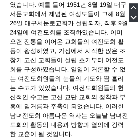
였습니다
.
예를 들어
1951
년
8
월
19
일 대구
서문교회에서 제명된 여성도들이 그해
8
월
26
일 대구서문로교회가 설립되자
,
직후
9
월
24
일에 여전도회를 조직하였습니다
.
이미
오랜 전통을 이어온 교회들의 여전도회 활
동이 왕성하였고
,
가정에서 시작한 많은 초
창기 고신 교회들이 설립 초기부터 여전도
회를 구성하였습니다
.
일일이 거론할 수 없
는 여전도회원들의 눈물의 기도와 땀 흘리
는 수고가 있었습니다
.
여전도회원들의 헌
신적인 수고는 고신 교단 교회의 정착과 부
흥에 밑거름과 주축이 되었습니다
.
이러한
남녀전도회 아름다운 역사는 오늘날 남녀전
도회의 활동의 내용과 방향과 열의에 강력
한 교훈이 될 것입니다
.