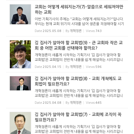
...
교회는 어떻게 세워지는가(7)-말씀으로 세워져야만
하는 교회
이번 기획기사의 주제는 "교회는 어떻게 세워지는가?"입니다.
우리는 현재 교회 위기의 시대를 넘어 생존을 걱정해야할 시기
로 접어들었습니다. 저출산 문제와 고령화 사회, 그리고 복음
Date
2025.05.08
By
개혁정론
Views
743
전도의 위축은 교회의 생존마저 위협하고 있습니다. 하지만 그
럼에도 교...
김 집사가 알아야 할 교회법(9) - 큰 교회와 작은 교
회 중 어떤 교회를 선택해야 할까요?
개혁정론이 새롭게 시작하는 기획기사 ‘김 집사가 알아야 할
교회법’은 교회법의 전반적 내용을 쉽게 해설하는 시리즈입니
다. 기독교보와 함께 진행하는 시리즈로서 여기에 싣는 것은
Date
2025.04.15
By
개혁정론
Views
596
기독교보의 허락을 받았습니다. 글 내용은 기독교보에 실린
...
김 집사가 알아야 할 교회법(8) - 교회 개척에도 교
회법이 필요한가요?
개혁정론이 새롭게 시작하는 기획기사 ‘김 집사가 알아야 할
교회법’은 교회법의 전반적 내용을 쉽게 해설하는 시리즈입니
다. 기독교보와 함께 진행하는 시리즈로서 여기에 싣는 것은
Date
2025.04.08
By
개혁정론
Views
445
기독교보의 허락을 받았습니다. 글 내용은 기독교보에 실린
...
김 집사가 알아야 할 교회법(7) - 교회에 조직이 꼭
필요한가요?
개혁정론이 새롭게 시작하는 기획기사 ‘김 집사가 알아야 할
교회법’은 교회법의 전반적 내용을 쉽게 해설하는 시리즈입니