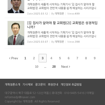
개혁정론이 새롭게 시작하는 기획기사 ‘김 집사가 알아야 할
교회법’은 교회법의 전반적 내용을 쉽게 해설하는 시리즈입니
다. 기독교보와 함께 진행하는 시리즈로서 여기에 싣는 것은
Date
2025.03.12
By
개혁정론
Views
499
기독교보의 허락을 받았습니다. 글 내용은 기독교보에 실린
...
[김 집사가 알아야 할 교회법(2)] 교회법은 성경적입
니까?
개혁정론이 새롭게 시작하는 기획기사 ‘김 집사가 알아야 할
교회법’은 교회법의 전반적 내용을 쉽게 해설하는 시리즈입니
다. 기독교보와 함께 진행하는 시리즈로서 여기에 싣는 것은
Date
2025.03.07
By
개혁정론
Views
398
기독교보의 허락을 받았습니다. 글 내용은 기독교보에 실린
...
Prev
1
2
3
4
5
6
7
8
9
10
...
28
Next
개혁정론소개
기사제보
광고문의
후원안내
개인정보 취급방침
대구광역시 북구 대동로 52-12(산격동) | 휴대전화 : 010-9485-5416 | 이메일 :
reformedjr@naver.com
Copyright by 개혁정론. All Rights Reserved.