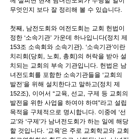
께 살피면 현재 남녀전도회가 수행할 일이
무엇인지 보다 잘 정리해 볼 수 있습니다
.
첫째
,
남전도회와 여전도회는 교회 헌법이
정한
‘
소속기관
’
가운데 하나입니다
(
정치 제
153
조 소속회와 소속기관
). ‘
소속기관
’
이란
치리회
(
당회
,
노회
,
총회
)
의 허락을 받아 설
치되는 교회의 부속 기관입니다
.
헌법은 남
녀전도회를 포함한 소속기관들을
‘
교회의
발전
’
을 위해 설치한다고 말하고
(
정치 제
152
조
),
이어서
“
교육
,
선교
,
구제 등 교회의
발전을 위한 사업을 하여야 하며
”
라고 설립
목적을 구체적으로 명시합니다
.
이중에
‘
선
교
’
와
‘
구제
’
가 남녀전도회가 하는 일에 해당
할 것입니다
. ‘
교육
’
은 주로 교회학교와 교회