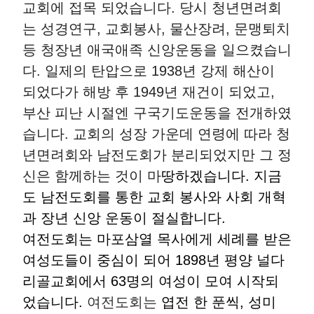
교회에 접목 되었습니다
.
당시 청년면려회
는 성경연구
,
교회봉사
,
물산장려
,
문맹퇴치
등 청장년 애국애족 신앙운동을 일으켰습니
다
.
일제의 탄압으로
1938
년 강제 해산이
되었다가 해방 후
1949
년 재건이 되었고
,
부산 피난 시절엔 구국기도운동을 전개하였
습니다
.
교회의 성장 가운데 연령에 따라 청
년면려회와 남전도회가 분리되었지만 그 정
신은 함께하는 것이 마
땅하겠습니다
.
지금
도 남전도회를 통한 교회 봉사와 사회 개혁
과 장년 신앙 운동이 절실합니다
.
여전도회는 마포삼열 목사에게 세례를 받은
여성도들이 중심이 되어
1898
년 평양 널다
리골교회에서
63
명의 여성이 모여 시작되
었습니다
.
여전도회는
엽전 한 푼씩
,
성미