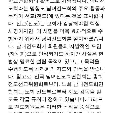
학교연합회의 활동으로 시행됩니다
.
남녀전
도회라는 명칭도 남녀전도회의 주요 활동과
목적이 선교
(
전도
)
에 있다는 것을 표시합니
다
.
선교
(
전도
)
는 교회가 감당해야할 핵심
사명이지만
,
이 사명을 더욱 효과적으로 수
행하기 위해서 남녀전도회를 설치하였습니
다
.
남녀전도회가 회원들의 자발적인 모임
(
자치회
)
으로 인식되기도 하지만 사실은 헌
법상 명료한 설립 목적이 있고
,
그 목적을
수행하도록 치리회의 지도와 감독을 받습니
다
.
참고로
,
전국 남녀전도회연합회는 총회
전도선교위원회로부터
,
노회 남녀전도회연
합회는 노회 전도부로부터 지도 감독을 받
도록 각급 규칙이 정하고 있습니다
.
그러므
로 전도회원들은 이러한 목적을 중심으로