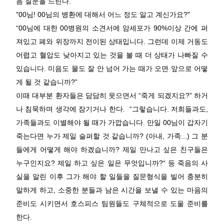
음 질문을 드린다.
"00님! 00님의 병환에 대해서 어느 정도 알고 계신가요?"
“00님에 대한 00병원의 소견서에 암세포가 90%이상 간에 퍼
져있고 폐와 위장까지 전이된 상태입니다. 그런데 이제 거동도
어렵고 혈압도 낮아지고 있는 것을 볼 때 더 상태가 나빠질 수
있습니다. 미음도 물도 잘 안 넘어 가는 때가 오면 앞으로 어떻
게 될 것 같습니까?”
이때 대부분 환자들은 담담히 웃으면서 “죽게 되겠지요?” 하거
나 침묵하며 생각에 잠기거나 한다. “그렇습니다. 저희들과도,
가족들과도 이별해야 될 때가 가깝습니다. 만일 00님이 갑자기
죽는다면 누가 제일 슬퍼할 것 같습니까? (아내, 가족...)
그 분
들에게 어떻게 해야 하겠습니까? 제일 만나고 싶은 친구들은
누구인지요?
제일 하고 싶은 일은 무엇입니까?“ 등 죽음의 사
실을 알린 이후 그가 해야 할 일들을 질문형식을 빌어 충분히
말하게 하고, 소중한 분들과 남은 시간을 보낼 수 있는 마음의
준비도 시키면서 호스피스 팀원들도 구체적으로 도울 준비를
한다.