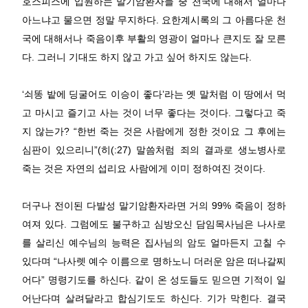
호스피스에 입원하는 말기암환자들 중 천국에 대해서 얼마나
아느냐고 물으면 정말 무지하다. 요한계시록의 그 아름다운 천
국에 대해서나 죽음이후 부활의 영광이 얼마나 큰지도 잘 모른
다. 그러니 기대도 하지 않고 가고 싶어 하지도 않는다.
‘쇠똥 밭에 딩굴어도 이승이 좋다’라는 옛 말처럼 이 땅에서 먹
고 마시고 즐기고 사는 것이 너무 좋다는 것이다. 그렇다고 죽
지 않는가? “한번 죽는 것은 사람에게 정한 것이요 그 후에는
심판이 있으리니”(히(:27) 말씀처럼 죄의 결과로 생노병사로
죽는 것은 자연의 섭리요 사람에게 이미 정하여진 것이다.
더구나 전이된 다발성 말기암환자라면 거의 99% 죽음이 정하
여져 있다. 그럼에도 불구하고 심방오신 담임목사님은 나사로
를 살리신 예수님의 능력은 집사님의 암도 얼마든지 고칠 수
있다며 “나사렛 예수 이름으로 명하노니 더러운 암은 떠나갈찌
어다” 명령기도를 하신다. 같이 온 성도들도 믿으면 기적이 일
어난다며 살려달라고 합심기도도 하신다. 기가 막힌다. 결국