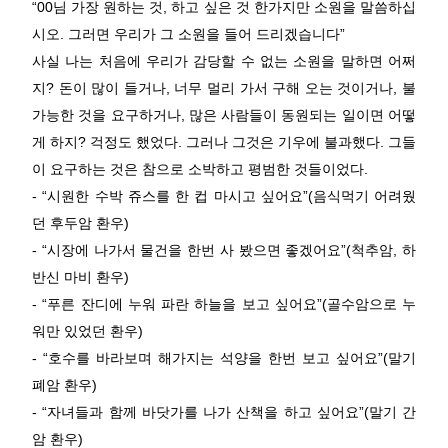
“00님 가장 원하는 것, 하고 싶은 것 한가지만 소원을 말씀하십
시오. 그러면 우리가 그 소원을 들어 드리겠습니다”
사실 나는 처음에 우리가 감당할 수 없는 소원을 말하면 어쩌
지? 돈이 많이 들거나, 너무 멀리 가서 구해 오는 것이거나, 불
가능한 것을 요구하거나, 많은 사람들이 동원되는 일이면 어떻
게 하지? 걱정도 했었다. 그러나 그것은 기우에 불과했다. 그들
이 요구하는 것은 참으로 소박하고 평범한 것들이었다.
- “시원한 수박 쥬스를 한 컵 마시고 싶어요”(음식먹기 어려웠
던 후두암 환우)
- “시장에 나가서 물건을 한번 사 봤으면 좋겠어요”(척추암, 하
반신 마비 환우)
- “푸른 잔디에 누워 파란 하늘을 보고 싶어요”(골수암으로 누
워만 있었던 환우)
- “호수를 바라보며 해가지는 석양을 한번 보고 싶어요”(말기
폐암 환우)
- “자녀들과 함께 바닷가를 나가 산책을 하고 싶어요”(말기 간
암 환우)