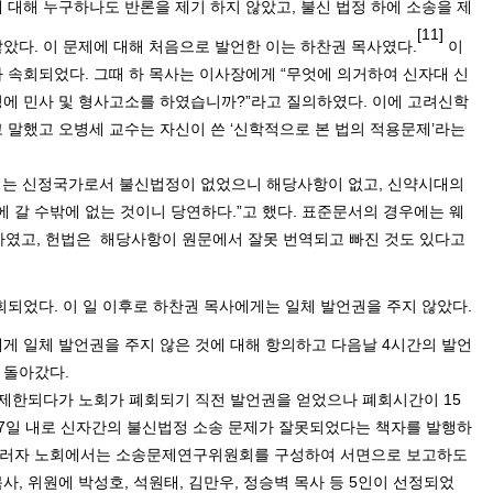
 대해 누구하나도 반론을 제기 하지 않았고
,
불신 법정 하에 소송을 제
[11]
않았다
.
이 문제에 대해 처음으로 발언한 이는 하찬권 목사였다
.
이
가 속회되었다
.
그때 하 목사는 이사장에게
“
무엇에 의거하여 신자대 신
정에 민사 및 형사고소를 하였습니까
?
”
라고 질의하였다
.
이에 고려신학
 말했고 오병세 교수는 자신이 쓴
‘
신학적으로 본 법의 적용문제
’
라는
는 신정국가로서 불신법정이 없었으니 해당사항이 없고
,
신약시대의
 갈 수밖에 없는 것이니 당연하다
.
”
고 했다
.
표준문서의 경우에는 웨
하였고
,
헌법은
해당사항이 원문에서 잘못 번역되고 빠진 것도 있다고
속회되었다
.
이 일 이후로 하찬권 목사에게는 일체 발언권을 주지 않았다
.
에게 일체 발언권을 주지 않은 것에 대해 항의하고 다음날
4
시간의 발언
 돌아갔다
.
 제한되다가 노회가 폐회되기 직전 발언권을 얻었으나 폐회시간이
15
7
일 내로 신자간의 불신법정 소송 문제가 잘못되었다는 책자를 발행하
러자 노회에서는 소송문제연구위원회를 구성하여 서면으로 보고하도
목사
,
위원에 박성호
,
석원태
,
김만우
,
정승벽 목사 등
5
인이 선정되었