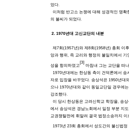
었다
.
이처럼 반고소 논쟁에 대해 성경적인 명확한
의 불씨가 되었다
.
2. 1970
년대 고신교단의 내분
제
7
회
(1957
년
)
와 제
8
회
(1958
년
)
총회 이후
앙과 행위
,
즉 교리와 행정의 불일치에서 기
[3]
성을 항의하였고
마침내 그는 교단을 떠
1970
년대에는 한상동 측이 건덕론에서 송
자로 입장을 바꾸었다
.
송상석은
1950
년대와
으나
1970
년대와 같이 동일교단일 경우에는
강조했다
.
이 당시 한상동은 고려신학교 학장을
,
송상
에서 송상석은 경남노회에서 일정 부분 지
교권쟁탈전에 휘말려 결국 법정소송까지 이
1973
년
23
회 총회에서 성도간의 불신법정