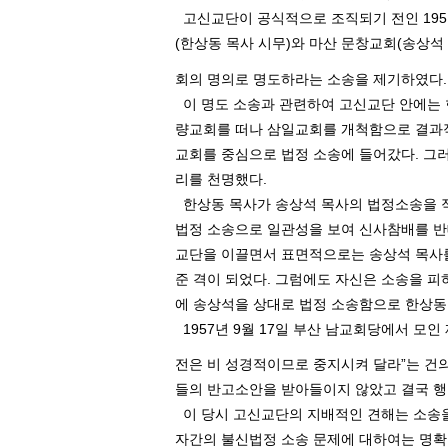
고신교단이 공식적으로 조직되기 전인
195
(
한상동 목사 시무
)
와 마산 문창교회
(
송상석
회의 명의로 명도하라는 소송을 제기하였다
.
이 명도 소송과 관련하여 고신교단 안에는
량교회를 떠나 삼일교회를 개척함으로 결과
교회를 중심으로 법정 소송에 들어갔다
.
그러
리를 천명했다
.
한상동 목사가 송상석 목사의 법정소송을 
법정 소송으로 일관성을 보여 신사참배를 
교단을 이끌면서 표면적으로는 송상석 목사를
준 격이 되었다
.
그럼에도 자신은 소송을 피
에 송상석을 상대로 법정 소송함으로 한상동
1957
년
9
월
17
일 부산 남교회당에서 모인 
전은 비 성경적이므로 중지시켜 달라
”
는 건
들의 반고소안을 받아들이지 않았고 결국 
이 당시 고신교단의 지배적인 견해는 소송
자간의 불신법정 소송 문제에 대하여는 명확