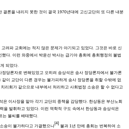
 결론을 내리지 못한 것이 결국
1970
년대에 고신교단의 또 다른 내분
 고려파 교회에는 적지 않은 문제가 야기되고 있었다
.
그것은 바로 신
인했다
.
이런 와중에서 박윤선 박사는 급기야 총회에 총회행정의 불법
나게 되었다
.
사정당론자로 변해있었고 오히려 송상석은 송사 정당론자에서 불가론
 같이 교단이 다른 경우는 불가피하게 송사 정당론을 취할 수밖에 없
 치리회가 같으므로 내부에서 처리하고 사회법정 소송은 할 수 없다고
석은 이사장을 맡아 각기 교단의 중책을 감당했다
.
한상동은 부산노회
도력을 발휘하고 있었다
.
이런 역학적 구도 속에서 한상동과 송상석은
르는 불씨를 배태했다
.
[4]
 소송이 불가하다고 가결했으나
불과
1
년 만에 총회는 번복하여 소