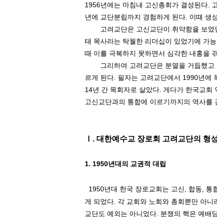
1956
년에는 마침내 고신총회가 결성된다
.
년에 교단분립까지 경험하게 된다
.
이때 생
고려교단은 고신교단이 취약함을 보였던 
태 목사라는 탁월한 리더십이 있었기에 가
때 이를 극복하지 못하면서 심각한 내홍을 
그리하여 고려교단은 분열을 거듭했고
르게 된다
.
필자는 고려교단에서
1990
년에 
14
년 간 목회자로 살았다
.
게다가 한국교회 
고신교단과의 통합에 이르기까지의 역사를 
Ⅰ
.
대한예수교 장로회 고려교단의 형
1. 1950
년대의 교권적 대립
1950
년대 한국 장로교회는 고신
,
합동
,
통
게 되었다
.
각 교회와 노회와 총회뿐만 아니
교단도 예외는 아니었다
.
분쟁의 핵은 예배당