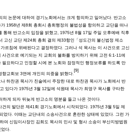
명의의 논문에 대하여 경기노회에서는 크게 항의하고 일어났다
.
반고소
사가
1958
년 제
8
회 총회시 총회행정의 불법성을 항의하고 교단을 떠나
를 통해 반고소의 입장을 밝혔고
, 1975
년
8
월
17
일 주일 오후예배 직후
 고신 교단 제
24
회 총회 결의 제
33
항인「성도간의 불신법정 제소
 가르침에 위배된다고 결정하였다
.
그러나 석 목사는 이 사건으로 고신
 사건으로 예기되는 지 교회의 불화를 방지하기 위해 고전
6:1-11
에
가 필요하다고 인정할 시에 본 노회와 잠정적인 행정보류를 하도록 만
[9]
 경향교회보
3
면에 개인의 의중을 밝혔다
.
나 하찬권 목사가 친술에서 주장한 대로 하찬권 목사가 노회에서 반
고 있다가
1975
년
3
월
12
일에 석원태 목사가 최영구 목사를 구타한
처하게 되자 뒤늦게 반고소의 명분을 들고 나온 것이다
.
사건의 발단은 제
41
회 경기노회에서 시작되었다
. 1975
년
3
월
5
일 제
최되었다
.
이때는 교단내의 소송사건으로 혼란한 상태에 있었다
.
그런 가
하여 신임이사장인 김희도 목사의 민사 및 형사 소송이 부산지방법원
있었다
.