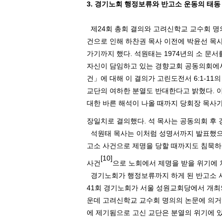
3.
경기노회 행정보류와 반고소 운동의 태동
제
24
회 총회 결의와 고려신학교 교수회 
건으로 인해 하찬권 목사 이전에 박윤선 목
가기까지 했다
.
석원태는
1974
년의 소 문서
자신이 담임하고 있는 경향교회 공동의회에서
건」에 대해 이 결의가 고린도전서
6:1-11
의
교단의 여하한 분열도 반대한다고 밝혔다
.
이
대한 바른 해석이 나올 때까지 당회장 목사
장일치로 결의했다
.
석 목사는 공동의회 후
석원태 목사는 이처럼 성명서까지 발표했으
고소 사건으로 제명을 당할 때까지도 침묵하
[10]
사건
으로 노회에서 제명을 받을 위기에 
경기노회가 행정보류까지 하게 된 반고소 
41
회 경기노회가 서울 성원교회당에서 개
운데 고려신학교 교수회 명의의 논문에 의거
에 제기됨으로 고신 교단은 분열의 위기에 