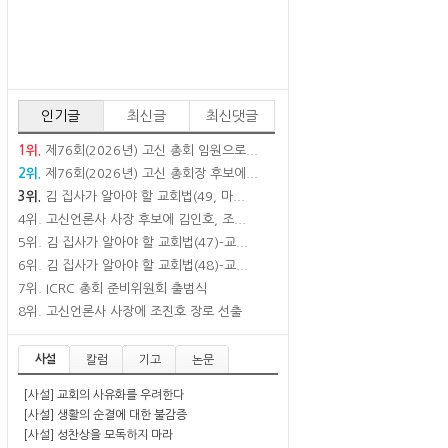
인기글
최신글
최신댓글
1위.
제76회(2026년) 고신 총회 임원으로...
2위.
제76회(2026년) 고신 총회장 후보에...
3위.
김 집사가 알아야 할 교회법(49, 마...
4위.
고신언론사 사장 후보에 김인호, 조...
5위.
김 집사가 알아야 할 교회법(47)-교...
6위.
김 집사가 알아야 할 교회법(48)-교...
7위.
ICRC 총회 준비위원회 출범식
8위.
고신언론사 사장에 조진호 장로 선출
사설
칼럼
기고
논문
[사설] 교회의 사유화를 우려한다
[사설] 생활의 순결에 대한 불감증
[사설] 성찬상을 모독하지 마라