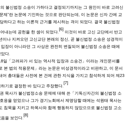
의 불신법정 소송이 가하다고 결정되기까지는 그 원인이 바로 고려신
 문제
”
란 논문에 기인하는 것으로 판단되는데
,
이 논문은 신자 간에 교
당하다고 하는 이론적 근거를 제시하는 격이 되었다
.
결국 불신법정
[6]
얻어내는데 공헌을 한 셈이 되었다
.
이것이 바로 고신 교단에서 반고
년이나 지켜오던 고신교단 본래의 정신
,
곧 불신법정 소송은 성경적이
 입장이 아니라던 그 사상은 완전히 변질되어 불신법정 소송은 때에
말았다
.
18
일「고려파가 서 있는 역사적 입장과 소송건」이라는 개인문서를
로 본 법의 적용문제」라는 논문은 비성경적이라고 비판하고
,
이 문서
내어 총대들은 사전에 본 건에 관한 지식을 가지고 참석하게 되어 제
23
[7]
지하기로 결정한 바 있다고 주장했다
.
찬권 목사가 불신법정소송 문제에 대해 쓴「기독신자간의 불신법정 소
 호응을 얻었으나 그가 경기노회에서 제명당할 때에는 석원태 목사는
도 침묵을 지키고 하목사와 함께 행동하지 않았으므로 불신법정 고소
[8]
없음을 보인다
.