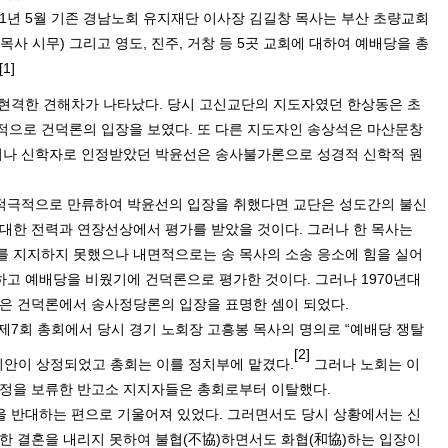
1
년
5
월 기존 경남노회 유지재단 이사장 김길창 목사는 부산 초량교회
 목사 시무
)
그리고 영도
,
진주
,
거창 등
5
곳 교회에 대하여 예배당을 총
[1]
 현격한 견해차가 나타났다
.
당시 고신교단의 지도자였던 한상동은 초
적으로 건덕론의 입장을 보였다
.
또 다른 지도자인 송상석은 마산문창
나 신학자로 인정받았던 박윤선은 송사불가론으로 성경적 신학적 원
적극적으로 만류하여 박윤선의 입장을 취했다면 교단은 성도간의 불신
반대한 전력과 연장선상에서 평가를 받았을 것이다
.
그러나 한 목사는
 지지하지 못했으나 내면적으로는 송 목사의 소송 응소에 힘을 실어
하고 예배당을 비웠기에 건덕론으로 평가한 것이다
.
그러나
1970
년대
은 건덕론에서 송사정당론의 입장을 표명한 셈이 되었다
.
제
7
회 총회에서 당시 경기 노회장 고흥봉 목사의 명의로
“
예배당 쟁탈
[2]
의안이 상정되었고 총회는 이를 정치부에 맡겼다
.
그러나 노회는 이
행정을 보류한 반고소 지지자들은 총회로부터 이탈했다
.
을 반대하는 편으로 기울어져 있었다
.
그러면서도 당시 상황에서는 신
한 결혼을 내리지 못하여 불협
(
不協
)
하면서도 화협
(
和協
)
하는 입장이