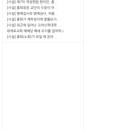
[사설] 제7차 개정헌법 헌의안, 총...
[사설] 총회장은 교단의 수장이 아...
[사설] 명예집사와 명예권사, 허용...
[사설] 총회가 계파정치에 함몰되지...
[사설] 최근에 일어난 고려신학대학...
세계로교회 예배당 폐쇄 조치를 접하며
3
[사설] 총회(노회)가 모일 때 온라...