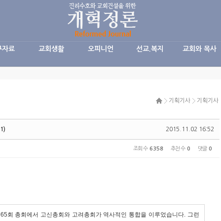
구자료
교회생활
오피니언
선교.복지
교회와 목사
기획기사
기획기사
1)
2015.11.02 16:52
조회 수
6358
추천 수
0
댓글
0
난 제65회 총회에서 고신총회와 고려총회가 역사적인 통합을 이루었습니다
.
그런