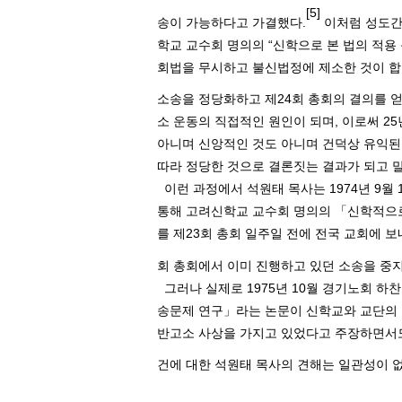
[5]
송이 가능하다고 가결했다
.
이처럼 성도간
학교 교수회 명의의
“
신학으로 본 법의 적용
회법을 무시하고 불신법정에 제소한 것이 합
소송을 정당화하고 제
24
회 총회의 결의를 
소 운동의 직접적인 원인이 되며
,
이로써
25
아니며 신앙적인 것도 아니며 건덕상 유익된
따라 정당한 것으로 결론짓는 결과가 되고 
이런 과정에서 석원태 목사는
1974
년
9
월
통해 고려신학교 교수회 명의의 「신학적으
를 제
23
회 총회 일주일 전에 전국 교회에 보
회 총회에서 이미 진행하고 있던 소송을 중
그러나 실제로
1975
년
10
월 경기노회 하
송문제 연구」라는 논문이 신학교와 교단의
반고소 사상을 가지고 있었다고 주장하면서
건에 대한 석원태 목사의 견해는 일관성이 