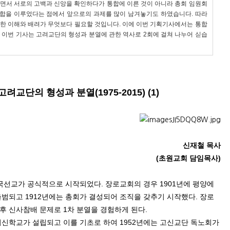
면서 서로의 고백과 신앙을 확인하다가 통합에 이른 것이 아니라 총회 임원회
통합을 이루었다는 점에서 앞으로의 과제를 많이 남겨놓기도 하였습니다
.
따라
한 이해와 배려가 무엇보다 필요할 것입니다
.
이에 이번 기획기사에서는 통합
 이번 기사는 고려교단의 형성과 분열에 관한 역사로 2회에 걸쳐 나누어 싣습
고려교단의 형성
과 분열
(1975-2015) (1)
신재철 목사
(
초원교회 담임목사
)
한국선교가 공식적으로 시작되었다
.
장로교회의 경우
1901
년에 평양에
출범되고
1912
년에는 총회가 결성되어 조직을 갖추기 시작했다
.
장로
이후 신사참배 문제로
1
차 분열을 경험하게 된다
.
려신학교가 설립되고 이를 기초로 하여
1952
년에는 고신교단 독노회가