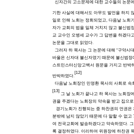
신자간의 고소문제에 대한 교수들의 논문에
기한 사실에 대해서도 아무도 발언을 하지 
일로 인해 노회는 정회되었고
,
다음날 노회
자가 교회의 법을 일체 거치지 않고 불신법
교 교수인 오병세 교수가 그 답변을 하겠다고
논문을 그대로 읽었다
.
그러자 하 목사는 그 논문에 대해
“
구약시대
바울은 신자대 불신자였기 때문에 불신법정에
스트민스터신앙고백서 원문을 가지고 반박
[12]
반박하였다
.
다음날 노회장인 민영환 목사의 사회로 
[13]
그 날 노회가 끝나고 하 목사는 노회장
권을 주겠다는 노회장의 약속을 받고 집으로
경기노회가 진행되는 중 하찬권의 언권은
분밖에 남지 않았기 때문에 다 말할 수 없고
여 전국교회에 발송하겠다고 약속하였다
.
그
록 결정하였다
.
이리하여 위원장에 하찬권 