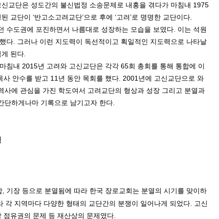
고신교단은 성도간의 불신법정 소송문제로 내홍을 겪다가 마침내
1975
성된 교단이
‘
반고소고려교단
’
으로 후에
‘
고려
’
로 명명한 교단이다
.
수도권에 포진하면서 나름대로 성장하는 모습을 보였다
.
이는 석원
능했다
.
그러나 이런 지도력이 독선적이고 획일적인 지도력으로 나타날
겪게 된다
.
 마침내
2015
년 고려와 고신교단은 각각
65
회 총회를 통해 통합에 이
목사 안수를 받고
11
년 동안 목회를 했다
. 2001
년에 고신교단으로 와
역사에 관심을 가진 학도여서 고려교단의 형상과 성장 그리고 분열과
간단하게나마 기록으로 남기고자 한다
.
성
합
,
기장 등으로 분열됨에 따라 한국 장로교회는 분열의 시기를 맞이하
라 각 지역마다 다양한 형태의 교단간의 분쟁이 일어나게 되었다
.
고신
 점유권의 문제 등 재산상의 문제였다
.