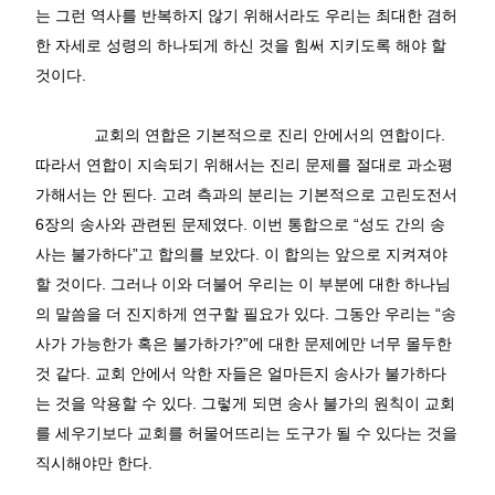
는
그런
역사를
반복하지
않기
위해서라도
우리는
최대한
겸허
한
자세로
성령의
하나되게
하신
것을
힘써
지키도록
해야
할
것이다
.
교회의
연합은
기본적으로
진리
안에서의
연합이다
.
따라서
연합이
지속되기
위해서는
진리
문제를
절대로
과소평
가해서는
안
된다
.
고려
측과의
분리는
기본적으로
고린도전서
6
장의
송사와
관련된
문제였다
.
이번
통합으로
“
성도
간의
송
사는
불가하다
”
고
합의를
보았다
.
이
합의는
앞으로
지켜져야
할
것이다
.
그러나
이와
더불어
우리는
이
부분에
대한
하나님
의
말씀을
더
진지하게
연구할
필요가
있다
.
그동안
우리는
“
송
사가
가능한가
혹은
불가하가
?
”
에
대한
문제에만
너무
몰두한
것
같다
.
교회
안에서
악한
자들은
얼마든지
송사가
불가하다
는
것을
악용할
수
있다
.
그렇게
되면
송사
불가의
원칙이
교회
를
세우기보다
교회를
허물어뜨리는
도구가
될
수
있다는
것을
직시해야만
한다
.