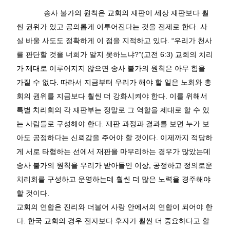
송사
불가의
원칙은
교회의
재판이
세상
재판보다
훨
씬
권위가
있고
공의롭게
이루어진다는
것을
전제로
한다
.
사
실
바울
사도도
정확하게
이
점을
지적하고
있다
.
“
우리가
천사
를
판단할
것을
너희가
알지
못하느냐
?
”
(
고전
6:3)
교회의
치리
가
제대로
이루어지지
않으면
송사
불가의
원칙은
아무
힘을
가질
수
없다
.
따라서
지금부터
우리가
해야
할
일은
노회와
총
회의
권위를
지금보다
훨씬
더
강화시켜야
한다
.
이를
위해서
특별
치리회의
각
재판부는
정말로
그
역할을
제대로
할
수
있
는
사람들로
구성해야
한다
.
재판
과정과
결과를
보면
누가
보
아도
공정하다는
신뢰감을
주어야
할
것이다
.
이제까지
적당하
게
서로
타협하는
선에서
재판을
마무리하는
경우가
많았는데
송사
불가의
원칙을
우리가
받아들인
이상
,
공정하고
정의로운
치리회를
구성하고
운영하는데
훨씬
더
많은
노력을
경주해야
할
것이다
.
교회의
연합은
진리와
더불어
사랑
안에서의
연합이
되어야
한
다
.
한국
교회의
경우
전자보다
후자가
훨씬
더
중요하다고
할