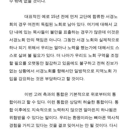
수
밖에
없을
것이다
.
대표적인
예로
15
년
전에
먼저
교단에
합류한
서경노
회의
경우
여전히
독립된
노회로
남아
있다
.
여기에
대해서
교
단
내에
있는
목사들이
불만을
표출하는
경우가
많은데
이것은
서경노회
만의
책임은
아니다
.
그동안
서경
노회와
실제적으로
하나
되기
위해서
우리는
얼마나
노력을
했는가에
대해서도
스
스로
살펴
볼
필요가
있다
.
더
나아가
우리도
노회
구역을
조정
할
필요를
오랫동안
절감하고
있음에도
불구하고
전혀
진보가
없는
상황에서
서경노회를
향해서만
일방적으로
지역노회
가
입을
강요하는
것은
부당하다고
할
것이다
.
이번
고려
측과의
통합은
기본적으로
위로부터의
통
합이라고
할
수
있다
.
이런
통합은
상당히
허술한
통합이다
.
통
합
이후에도
지속적으로
노력하지
않으면
얼마든지
하나됨은
위협받을
수
있다는
말이다
.
우리는
환원이라는
뼈아픈
역사적
경험을
가지고
있다는
것을
결코
잊어서는
안
될
것이다
.
다시