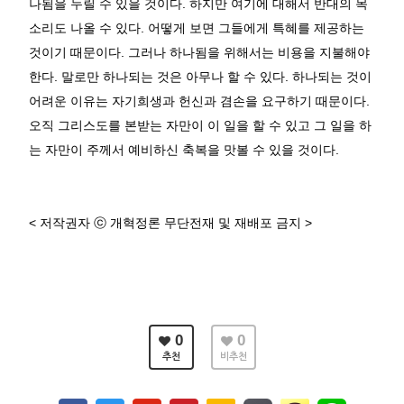
나됨을
누릴
수
있을
것이다
.
하지만
여기에
대해서
반대의
목
소리도
나올
수
있다
.
어떻게
보면
그들에게
특혜를
제공하는
것이기
때문이다
.
그러나
하나됨을
위해서는
비용을
지불해야
한다
.
말로만
하나되는
것은
아무나
할
수
있다
.
하나되는
것이
어려운
이유는
자기희생과
헌신과
겸손을
요구하기
때문이다
.
오직
그리스도를
본받는
자만이
이
일을
할
수
있고
그
일을
하
는
자만이
주께서
예비하신
축복을
맛볼
수
있을
것이다
.
<
저작권자
ⓒ
개혁정론
무단전재
및
재배포
금지
>
0
0
추천
비추천