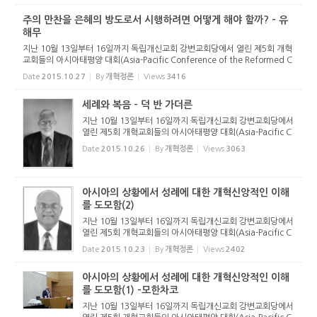
회를 중심...
주의 만찬을 은혜의 방도로서 시행하려면 어떻게 해야 할까? - 유
해무
지난 10월 13일부터 16일까지 독립개신교회 강변교회당에서 열린 제5회 개혁
교회들의 아시아태평양 대회(Asia-Pacific Conference of the Reformed C
hurches. 약칭 AP-CRC, 주제: 세례와 성찬)에서 있었던 공개강연에서 발표된
Date
2015.10.27
By
개혁정론
Views
3416
유해무 목사(대한예수교장로회 ...
세례와 복음 - 덕 반 가더른
지난 10월 13일부터 16일까지 독립개신교회 강변교회당에서
열린 제5회 개혁교회들의 아시아태평양 대회(Asia-Pacific C
onference of the Reformed Churches. 약칭 AP-CRC, 주
Date
2015.10.26
By
개혁정론
Views
3063
제: 세례와 성찬)에서 있었던 공개강연에서 발표된 덕 반 가더
른 목사(뉴질랜드개...
아시아의 상황에서 성례에 대한 개혁신앙적인 이해
를 도모함(2)
지난 10월 13일부터 16일까지 독립개신교회 강변교회당에서
열린 제5회 개혁교회들의 아시아태평양 대회(Asia-Pacific C
onference of the Reformed Churches. 약칭 AP-CRC, 주
Date
2015.10.23
By
개혁정론
Views
2402
제: 세례와 성찬)에서 있었던 공개강연에서 발표된 모한차코
목사(인도개혁장로교...
아시아의 상황에서 성례에 대한 개혁신앙적인 이해
를 도모함(1) -모한차코
지난 10월 13일부터 16일까지 독립개신교회 강변교회당에서