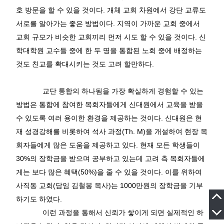
호
방문을
할
수
있을
것이다
.
개체
교회
차원에서
강단
교류도
서로를
알아가는
좋은
방법이다
.
지역이
가까운
교회
중에서
교회
규모가
비슷한
교회끼리
먼저
시도
할
수
있을
것이다
.
신
학대학원
교수들
중에
한
두
명을
통합된
노회
중에
배정하는
것도
친교를
확대시키는
것도
고려
할만하다
.
교단
통합의
하나됨을
가장
확실하게
경험할
수
있는
방법은
통합에
참여한
목회자들에게
신대원에서
교육을
받을
수
있도록
여러
용이한
환경을
제공하는
것이다
.
신대원은
현
재
성경강해를
비롯하여
석사
과정
(Th. M)
을
개설하여
현장
목
회자들에게
많은
도움을
제공하고
있다
.
현재
모든
학생들이
30%
의
장학금을
받으며
공부하고
있는데
고려
측
목회자들에
게는
보다
많은
혜택
(50%)
을
줄
수
있을
것이다
.
이를
위하여
사직동
교회
(
담임
김철봉
목사
)
는
1000
만원의
장학금을
기부
하기도
하였다
.
이런
과정을
통해서
신뢰가
쌓이게
되면
실제적인
하