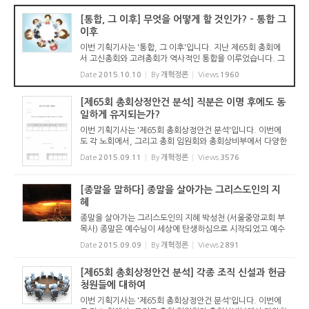
회를 중심...
[통합, 그 이후] 무엇을 어떻게 할 것인가? - 통합 그
이후
이번 기획기사는 '통합, 그 이후'입니다. 지난 제65회 총회에
서 고신총회와 고려총회가 역사적인 통합을 이루었습니다. 그
런데 이번 통합은 개교회 차원에서 교류를 시작하면서 서로의
Date
2015.10.10
By
개혁정론
Views
1960
고백과 신앙을 확인하다가 통합에 이른 것이 아니라 총회 임원
회를 중심...
[제65회 총회상정안건 분석] 직분은 이명 후에도 동
일하게 유지되는가?
이번 기획기사는 '제65회 총회상정안건 분석'입니다. 이번에
도 각 노회에서, 그리고 총회 임원회와 총회상비부에서 다양한
안건을 헌의하였습니다. 장로교회는 당회, 노회, 총회에 의한
Date
2015.09.11
By
개혁정론
Views
3576
치리를 중요시합니다. 총회에 상정된 안건에 대한 진지한 논의
야말로 교...
[종말을 말하다] 종말을 살아가는 그리스도인의 지
혜
종말을 살아가는 그리스도인의 지혜 박성천 (서울중앙교회 부
목사) 종말은 예수님이 세상에 탄생하심으로 시작되었고 예수
님이 세상에 재림하심으로 완성된다. 예수님이 강림하실 때 모
Date
2015.09.09
By
개혁정론
Views
2891
든 사람을 심판하실 텐데 성도들은 그 날을 어떻게 준비하며
살아가야하...
[제65회 총회상정안건 분석] 각종 조직 신설과 헌금
청원들에 대하여
이번 기획기사는 '제65회 총회상정안건 분석'입니다. 이번에