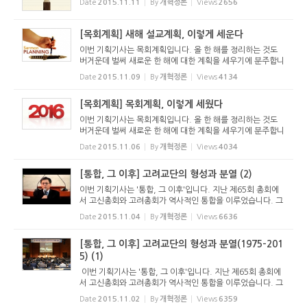
Date
2015.11.11
By
개혁정론
Views
2656
때마다 성령님의 인도를 받아야 하는 것일까요? 아닙니다. 하
나님께서는 ...
[목회계획] 새해 설교계획, 이렇게 세운다
이번 기획기사는 목회계획입니다. 올 한 해를 정리하는 것도
버거운데 벌써 새로운 한 해에 대한 계획을 세우기에 분주합니
다. 주님의 교회는 인간적인 아무 계획도 세우지 않고 그때그
Date
2015.11.09
By
개혁정론
Views
4134
때마다 성령님의 인도를 받아야 하는 것일까요? 아닙니다. 하
나님께서는 ...
[목회계획] 목회계획, 이렇게 세웠다
이번 기획기사는 목회계획입니다. 올 한 해를 정리하는 것도
버거운데 벌써 새로운 한 해에 대한 계획을 세우기에 분주합니
다. 주님의 교회는 인간적인 아무 계획도 세우지 않고 그때그
Date
2015.11.06
By
개혁정론
Views
4034
때마다 성령님의 인도를 받아야 하는 것일까요? 아닙니다. 하
나님께서는 ...
[통합, 그 이후] 고려교단의 형성과 분열 (2)
이번 기획기사는 '통합, 그 이후'입니다. 지난 제65회 총회에
서 고신총회와 고려총회가 역사적인 통합을 이루었습니다. 그
런데 이번 통합은 개교회 차원에서 교류를 시작하면서 서로의
Date
2015.11.04
By
개혁정론
Views
6636
고백과 신앙을 확인하다가 통합에 이른 것이 아니라 총회 임원
회를 중심...
[통합, 그 이후] 고려교단의 형성과 분열(1975-201
5) (1)
이번 기획기사는 '통합, 그 이후'입니다. 지난 제65회 총회에
서 고신총회와 고려총회가 역사적인 통합을 이루었습니다. 그
런데 이번 통합은 개교회 차원에서 교류를 시작하면서 서로의
Date
2015.11.02
By
개혁정론
Views
6359
고백과 신앙을 확인하다가 통합에 이른 것이 아니라 총회 임원