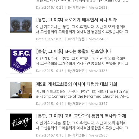
열린 제5회 개혁교회들의 아시아태평양 대회(Asia-Pacific C
onference of the Reformed Churches. 약칭 AP-CRC, 주
Date
2015.10.23
By
개혁정론
Views
2659
제: 세례와 성찬)에서 있었던 공개강연에서 발표된 모한차코
목사(인도개혁장로교...
[통합, 그 이후] 서로에게 배우면서 하나 되자
이번 기획기사는 '통합, 그 이후'입니다. 지난 제65회 총회에
서 고신총회와 고려총회가 역사적인 통합을 이루었습니다. 그
런데 이번 통합은 개교회 차원에서 교류를 시작하면서 서로의
Date
2015.10.20
By
개혁정론
Views
2465
고백과 신앙을 확인하다가 통합에 이른 것이 아니라 총회 임원
회를 중심...
[통합, 그 이후] SFC는 통합의 단초입니다
이번 기획기사는 '통합, 그 이후'입니다. 지난 제65회 총회에
서 고신총회와 고려총회가 역사적인 통합을 이루었습니다. 그
런데 이번 통합은 개교회 차원에서 교류를 시작하면서 서로의
Date
2015.10.16
By
개혁정론
Views
3326
고백과 신앙을 확인하다가 통합에 이른 것이 아니라 총회 임원
회를 중심...
제5회 개혁교회들의 아시아 태평양 대회 개최
제5회 개혁교회들의 아시아 태평양 대회 개최 (The Fifth Asi
a-Pacific Conference of the Reformed Churches. AP-C
RC) 손재익 객원기자 2015년 10월 13일(화)부터 16일(금)까
Date
2015.10.14
By
개혁정론
Views
3377
지 독립개신교회 안양강변교회당(정병길 목사 시무)에서 제5
회 개혁교회들의 아시...
[통합, 그 이후] 고려 교단과의 통합의 역사와 과제
이번 기획기사는 '통합, 그 이후'입니다. 지난 제65회 총회에
서 고신총회와 고려총회가 역사적인 통합을 이루었습니다. 그
런데 이번 통합은 개교회 차원에서 교류를 시작하면서 서로의
Date
2015.10.10
By
개혁정론
Views
2560
고백과 신앙을 확인하다가 통합에 이른 것이 아니라 총회 임원