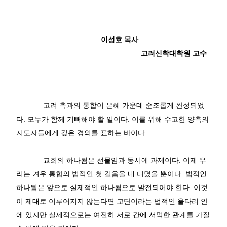
이성호 목사
고려신학대학원 교수
고려
측과의
통합이
은혜
가운데
순조롭게
완성되었
다
.
모두가
함께
기뻐해야
할
일이다
.
이를
위해
수고한
양측의
지도자들에게
깊은
경의를
표하는
바이다
.
교회의
하나됨은
선물임과
동시에
과제이다
.
이제
우
리는
겨우
통합의
법적인
첫
걸음을
내
디뎠을
뿐이다
.
법적인
하나됨은
앞으로
실제적인
하나됨으로
발전되어야
한다
.
이것
이
제대로
이루어지지
않는다면
교단이라는
법적인
울타리
안
에
있지만
실제적으로는
여전히
서로
간에
서먹한
관계를
가질