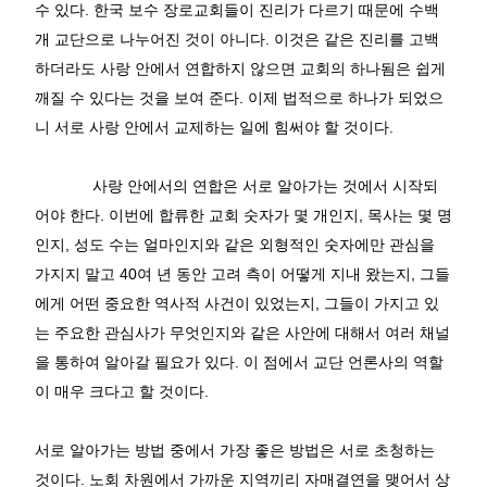
수
있다
.
한국
보수
장로교회들이
진리가
다르기
때문에
수백
개
교단으로
나누어진
것이
아니다
.
이것은
같은
진리를
고백
하더라도
사랑
안에서
연합하지
않으면
교회의
하나됨은
쉽게
깨질
수
있다는
것을
보여
준다
.
이제
법적으로
하나가
되었으
니
서로
사랑
안에서
교제하는
일에
힘써야
할
것이다
.
사랑
안에서의
연합은
서로
알아가는
것에서
시작되
어야
한다
.
이번에
합류한
교회
숫자가
몇
개인지
,
목사는
몇
명
인지
,
성도
수는
얼마인지와
같은
외형적인
숫자에만
관심을
가지지
말고
40
여
년
동안
고려
측이
어떻게
지내
왔는지
,
그들
에게
어떤
중요한
역사적
사건이
있었는지
,
그들이
가지고
있
는
주요한
관심사가
무엇인지와
같은
사안에
대해서
여러
채널
을
통하여
알아갈
필요가
있다
.
이
점에서
교단
언론사의
역할
이
매우
크다고
할
것이다
.
서로
알아가는
방법
중에서
가장
좋은
방법은
서로
초청하는
것이다
.
노회
차원에서
가까운
지역끼리
자매결연을
맺어서
상