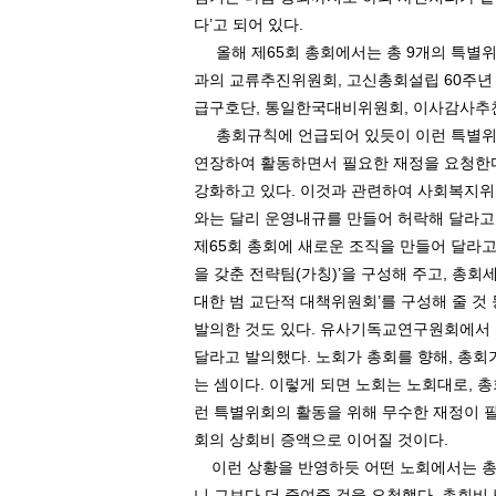
다
’
고 되어 있다
.
올해 제
65
회 총회에서는 총
9
개의 특별위
과의 교류추진위원회
,
고신총회설립
60
주년
급구호단
,
통일한국대비위원회
,
이사감사추
총회규칙에 언급되어 있듯이 이런 특별위원
연장하여 활동하면서 필요한 재정을 요청한
강화하고 있다
.
이것과 관련하여 사회복지
와는 달리 운영내규를 만들어 허락해 달라고
제
65
회 총회에 새로운 조직을 만들어 달라고
을 갖춘 전략팀
(
가칭
)’
을 구성해 주고
,
총회세
대한 범 교단적 대책위원회
’
를 구성해 줄 것
발의한 것도 있다
.
유사기독교연구원회에서 
달라고 발의했다
.
노회가 총회를 향해
,
총회가
는 셈이다
.
이렇게 되면 노회는 노회대로
,
총
런 특별위회의 활동을 위해 무수한 재정이 
회의 상회비 증액으로 이어질 것이다
.
이런 상황을 반영하듯 어떤 노회에서는 
니 그보다 더 줄여줄 것을 요청했다
.
총회비 