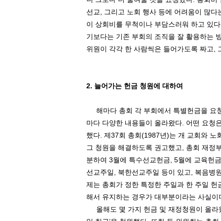
선교
,
그리고 노회 행사 등에 어려움이 많다
이 상회비를 무척이나 부담스러워 하고 있다
기보다는 기존 부회의 조직을 잘 활용하는 
위원이 각각 한 사람씩은 들어가도록 짜고
,
2.
늘어가는 헌금 청원에 대하여
해마다 총회 각 부회에서 특별헌금을 요청
마다 다양한 내용들이 올라왔다
.
어떤 요청은
했다
.
제
37
회 총회
(1987
년
)
는 개 교회와 
그 청원을 해결하도록 권고했고
,
총회 재정
분하여
3
월에 특수선교헌금
, 5
월에 교육헌
선교주일
,
북한선교주일 등이 있고
,
복음병
제는 총회가 정한 특정한 주일과 한 주일 헌
해서 유지하는 경우가 대부분이라는 사실이
올해도 몇 가지 헌금 및 재정청원이 올라