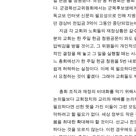
일 헌금
’
을 청원했다
.
또한 동 위원회는 총회
다
.
군경목선교위원회에서는 군목후보생에
독교보 인터넷 신문의 필요성으로 인해 지
던 경상비 전입금
3
억이 그동안 중단되었는바
지금 각 교회와 노회들의 재정상황은 갈
분의 교회는 한 주일 헌금 청원공문이 와도 
압박감을 받을 것이고
,
그 위원들이 개인적으
적인 결정을 해 놓고 그 일을 실행할 때는 
느 총회에선가 한 주일 헌금 청원을
5
번 내
쉽게 허락하는 실정이다
.
이에 꼭 필요하다면
서 요청하는 것이 좋겠다
.
그래야 교회들도 
총회 조직과 재정의 비대화를 막기 위해서는
논의들보다 교회정치와 교리와 예배를 논의하
필요하다면 선한 뜻을 가진 이들이 그런 모
악하려고 할 필요가 없다
.
세상 정부도 작은
봄을 최대한 확대해야 할 것이다
.
선교나 전
하다는 것을 모르지 않는다
.
이런 경우에도 