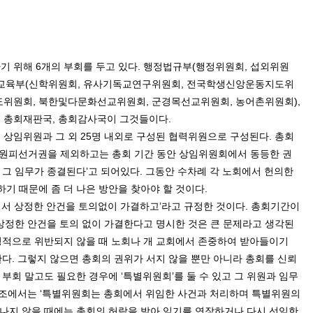
기 위해
6
개의 부회를 두고 있다
.
행정법규부
(
행정위원회
,
섭외위원
교육부
(
신학위원회
,
유사기독교연구위원회
,
전국학생신앙운동지도위
도위원회
,
북한및다문화선교위원회
,
군경목선교위원회
,
농어촌위원회
),
,
총회재판국
,
총회감사국이 그것들이다
.
 상임위원과 그 외
25
명 내외로 구성된 협력위원으로 구성된다
.
총회
원피선거권을 제외하고는 총회 기간 동안 상임위원회에서 동등한 권
 그 임무가 종결된다
’
고 되어있다
.
그동안 수차례 각 노회에서 헌의한
기 때문에 좀 더 나은 방안을 찾아야 할 것이다
.
서 상정한 안건을 토의없이 가결하고
’
라고 규정한 것이다
.
총회기간이
상정한 안건을 토의 없이 가결한다고 명시한 것은 큰 문제라고 생각된
적으로 위반되지 않을 때 노회나 개 교회에서 존중하여 받아들이기
한다
.
그렇지 않으면 총회의 권위가 서지 않을 뿐만 아니라 총회를 신뢰
 부회 말고도 필요한 경우에
‘
특별위원회
’
를 둘 수 있고 그 위원과 임무
 조에서는
‘
특별위원회는 총회에서 위임한 사건과 처리하며 특별위원의
나지 않을 때에는 총회의 허락을 받아 임기를 연장하거나 다시 선임한