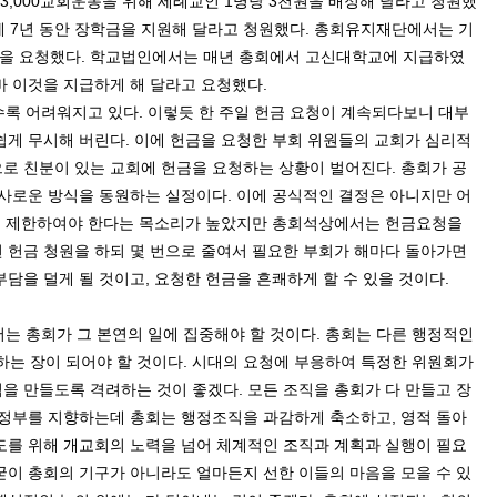
3,000
교회운동을 위해 세례교인
1
명당
3
천원을 배정해 달라고 청원했
게
7
년 동안 장학금을 지원해 달라고 청원했다
.
총회유지재단에서는 기
원을 요청했다
.
학교법인에서는 매년 총회에서 고신대학교에 지급하였
 이것을 지급하게 해 달라고 요청했다
.
수록 어려워지고 있다
.
이렇듯 한 주일 헌금 요청이 계속되다보니 대부
쉽게 무시해 버린다
.
이에 헌금을 요청한 부회 위원들의 교회가 심리적
로 친분이 있는 교회에 헌금을 요청하는 상황이 벌어진다
.
총회가 공
사사로운 방식을 동원하는 실정이다
.
이에 공식적인 결정은 아니지만 어
로 제한하여야 한다는 목소리가 높았지만 총회석상에서는 헌금요청을
 헌금 청원을 하되 몇 번으로 줄여서 필요한 부회가 해마다 돌아가면
부담을 덜게 될 것이고
,
요청한 헌금을 흔쾌하게 할 수 있을 것이다
.
 총회가 그 본연의 일에 집중해야 할 것이다
.
총회는 다른 행정적인
는 장이 되어야 할 것이다
.
시대의 요청에 부응하여 특정한 위원회가
임을 만들도록 격려하는 것이 좋겠다
.
모든 조직을 총회가 다 만들고 장
 정부를 지향하는데 총회는 행정조직을 과감하게 축소하고
,
영적 돌아
도를 위해 개교회의 노력을 넘어 체계적인 조직과 계획과 실행이 필요
굳이 총회의 기구가 아니라도 얼마든지 선한 이들의 마음을 모을 수 있