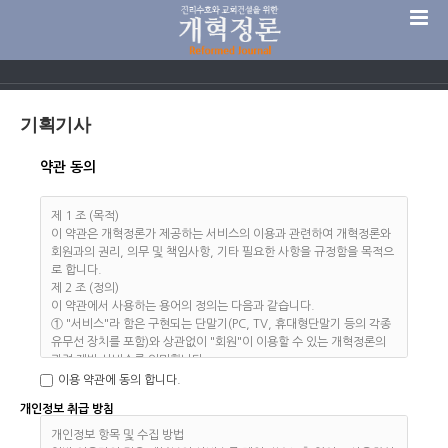
기획기사
약관 동의
제 1 조 (목적)
이 약관은 개혁정론가 제공하는 서비스의 이용과 관련하여 개혁정론와
회원과의 권리, 의무 및 책임사항, 기타 필요한 사항을 규정함을 목적으
로 합니다.
제 2 조 (정의)
이 약관에서 사용하는 용어의 정의는 다음과 같습니다.
① "서비스"라 함은 구현되는 단말기(PC, TV, 휴대형단말기 등의 각종
유무선 장치를 포함)와 상관없이 "회원"이 이용할 수 있는 개혁정론의
관련 제반 서비스를 의미합니다.
② "회원"이라 함은 "개혁정론"의 "서비스"에 접속하여 이 약관에 따라
이용 약관에 동의 합니다.
"개혁정론"와 이용계약을 체결하고 "개혁정론"가 제공하는 "서비스"를
개인정보 취급 방침
이용하는 고객을 말합니다.
③ "아이디(ID)"라 함은 "회원"의 식별과 "서비스" 이용을 위하여 "회
개인정보 항목 및 수집 방법