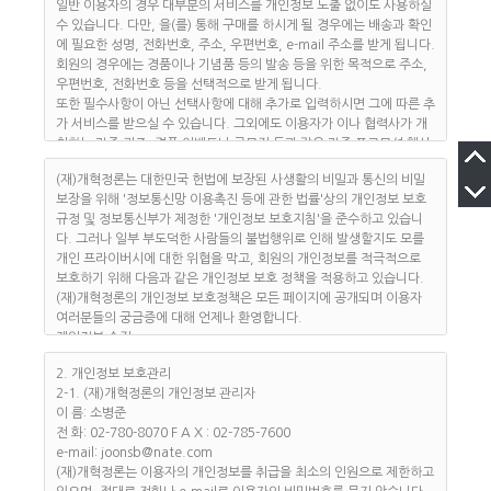
원"이 정하고 "개혁정론"가 승인하는 문자와 숫자의 조합을 의미합니
일반 이용자의 경우 대부분의 서비스를 개인정보 노출 없이도 사용하실
다.
수 있습니다. 다만, 을(를) 통해 구매를 하시게 될 경우에는 배송과 확인
④ "비밀번호"라 함은 "회원"이 부여 받은 "아이디와 일치되는 "회원"임
에 필요한 성명, 전화번호, 주소, 우편번호, e-mail 주소를 받게 됩니다.
을 확인하고 비밀보호를 위해 "회원" 자신이 정한 문자 또는 숫자의 조
회원의 경우에는 경품이나 기념품 등의 발송 등을 위한 목적으로 주소,
합을 의미합니다.
우편번호, 전화번호 등을 선택적으로 받게 됩니다.
⑤ "게시물"이라 함은 "회원"이 "서비스"를 이용함에 있어 "서비스
또한 필수사항이 아닌 선택사항에 대해 추가로 입력하시면 그에 따른 추
상"에 게시한 부호ㆍ문자ㆍ음성ㆍ음향ㆍ화상ㆍ동영상 등의 정보 형태
가 서비스를 받으실 수 있습니다. 그외에도 이용자가 이나 협력사가 개
의 글, 사진, 동영상 및 각종 파일과 링크 등을 의미합니다.
최하는 각종 퀴즈, 경품 이벤트나 공모전 등과 같은 각종 프로모션 행사
⑥ "유료서비스"라 함은 "개혁정론"가 유료로 제공하는 각종 콘텐츠(각
에 참여할 때, 게시판에 게시물 게재 등과 같이 서비스 이용을 위하여 정
종 정보콘텐츠, 기타 유료콘텐츠를 포함) 및 제반 서비스를 의미합니다.
(재)개혁정론는 대한민국 헌법에 보장된 사생활의 비밀과 통신의 비밀
보 공개가 필요한 경우에도 개인정보를 받습니다만 이용자의 허락을 받
제 3 조 (약관의 게시와 개정)
보장을 위해 '정보통신망 이용촉진 등에 관한 법률'상의 개인정보 보호
는 과정을 다시 한번 거치게 됩니다.
① "개혁정론"는 이 약관의 내용을 "회원"이 쉽게 알 수 있도록 서비스
규정 및 정보통신부가 제정한 '개인정보 보호지침'을 준수하고 있습니
(재)개혁정론는 해당 목적 이외의 다른 어떤 목적으로도 회원의 개인정
초기 화면에 게시합니다.
다. 그러나 일부 부도덕한 사람들의 불법행위로 인해 발생할지도 모를
보를 사용하지 않습니다.
② "개혁정론"는 "약관의 규제에 관한 법률", "정보통신망이용촉진및정
개인 프라이버시에 대한 위협을 막고, 회원의 개인정보를 적극적으로
이용자의 동의절차와 예외경우
보보호등에관한법률(이하 "정보통신망법")" 등 관련법을 위배하지 않는
보호하기 위해 다음과 같은 개인정보 보호 정책을 적용하고 있습니다.
(재)개혁정론는 이용자의 개인정보를 수집하는 경우 이용자의 서명날
범위에서 이 약관을 개정할 수 있습니다.
(재)개혁정론의 개인정보 보호정책은 모든 페이지에 공개되며 이용자
인, 전자서명, 전자우편, 동의함에 클릭하는 등의 이용자 동의절차를 거
③ "개혁정론"가 약관을 개정할 경우에는 적용일자 및 개정사유를 명시
여러분들의 궁금증에 대해 언제나 환영합니다.
칩니다. 단, 다음의 경우는 예외로 합니다
하여 현행약관과 함께 제1항의 방식에 따라 그 개정약관의 적용일자 30
개인정보 수집
① 정보통신망이용촉진등에관한법률 또는 기타 다른 법령 등에 특별한
일 전부터 적용일자 전일까지 공지합니다. 단 "회원"의 권리, 의무에 중
개인정보의 수집목적 및 이용
규정이 있는 경우
2. 개인정보 보호관리
대한 영향을 주는 변경이 아닌 경우에는 적용일자 7일 전부터 공지하도
(재)개혁정론는 이용자의 신분확인과 개개인의 특성에 맞춘 보다 다양
② 서비스 이용계약의 이행을 위하여 필요한 경우
2-1. (재)개혁정론의 개인정보 관리자
록 합니다.
하고 광범위한 맞춤 서비스를 드리기 위해 개인정보를 수집합니다. 이
③ 서비스 제공에 따른 요금정산을 위하여 필요한 경우
이 름: 소병준
④ 전항에 따라 시행일 이후에 "회원"이 "서비스"를 이용하는 경우에는
러한 목적으로 수집된 개인정보는 구매계약에 따른 빠르고 정확한 배송
개인정보의 위탁처리
전 화: 02-780-8070 F A X : 02-785-7600
개정약관에 동의한 것으로 간주합니다. "회원"은 변경된 약관에 동의하
과 전체적인 통계자료 등에 이용되어 회원 개개인의 기호에 맞는 질 높
(재)개혁정론가 개인정보 처리를 외부에 위탁하는 경우, 이용자의 동의
e-mail: joonsb@nate.com
지 않을 경우 이용계약을 해지할 수 있습니다.
은 서비스를 제공하게 됩니다.
를 받습니다. 그럴 때에도 위탁계약 등을 통해 서비스 제공자의 개인정
(재)개혁정론는 이용자의 개인정보를 취급을 최소의 인원으로 제한하고
⑤ 유료서비스를 이용하는 회원이 이 약관의 개정에 대해 동의하지 않
보보호 관련 지시엄수, 개인정보에 관한 비밀유지, 제3자 제공의 금지