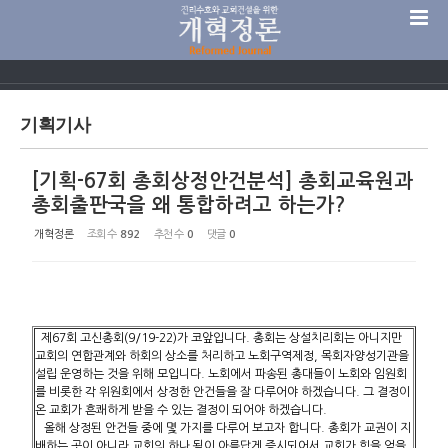
Sketchbook5, 스케치북5
기획기사
[기획-67회 총회상정안건분석] 총회교육원과
Sketchbook5, 스케치북5
총회출판국을 왜 통합하려고 하는가?
개혁정론
조회 수
892
추천 수
0
댓글
0
제67회 고신총회(9/19-22)가 코앞입니다. 총회는 상설치리회는 아니지만
교회의 연합관계와 하회의 상소를 처리하고 노회구역제정, 목회자양성기관을
설립 운영하는 것을 위해 모입니다. 노회에서 파송된 총대들이 노회와 임원회
를 비롯한 각 위원회에서 상정한 안건들을 잘 다루어야 하겠습니다. 그 결정이
온 교회가 흔쾌하게 받을 수 있는 결정이 되어야 하겠습니다.
올해 상정된 안건들 중에 몇 가지를 다루어 보고자 합니다. 총회가 교권이 지
배하는 곳이 아니라 교회의 하나 됨이 아름답게 증시되어서 교회가 힘을 얻을