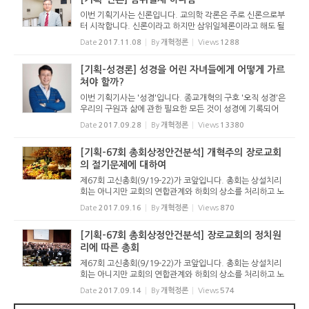
이번 기획기사는 신론입니다. 교의학 각론은 주로 신론으로부
터 시작합니다. 신론이라고 하지만 삼위일체론이라고 해도 될
것입니다. 유대교, 기독교, 이슬람이 다같이 유일신론을 가지
Date
2017.11.08
By
개혁정론
Views
1288
고 있지만 너무나 다른 종교이기 때문입니다. 칼빈 선생은 하
나님을 아는...
[기획-성경론] 성경을 어린 자녀들에게 어떻게 가르
쳐야 할까?
이번 기획기사는 '성경'입니다. 종교개혁의 구호 '오직 성경'은
우리의 구원과 삶에 관한 필요한 모든 것이 성경에 기록되어
있다는 확신입니다. 하나님께서는 공중에서 사라지는 음성이
Date
2017.09.28
By
개혁정론
Views
13380
아니라 문자로 기록된 말씀을 주셔서 하나님의 뜻을 ...
[기획-67회 총회상정안건분석] 개혁주의 장로교회
의 절기문제에 대하여
제67회 고신총회(9/19-22)가 코앞입니다. 총회는 상설치리
회는 아니지만 교회의 연합관계와 하회의 상소를 처리하고 노
회구역제정, 목회자양성기관을 설립 운영하는 것을 위해 모입
Date
2017.09.16
By
개혁정론
Views
870
니다. 노회에서 파송된 총대들이 노회와 임원회를 비롯한 각
위원회에서 상정...
[기획-67회 총회상정안건분석] 장로교회의 정치원
리에 따른 총회
제67회 고신총회(9/19-22)가 코앞입니다. 총회는 상설치리
회는 아니지만 교회의 연합관계와 하회의 상소를 처리하고 노
회구역제정, 목회자양성기관을 설립 운영하는 것을 위해 모입
Date
2017.09.14
By
개혁정론
Views
574
니다. 노회에서 파송된 총대들이 노회와 임원회를 비롯한 각
위원회에서 상정...