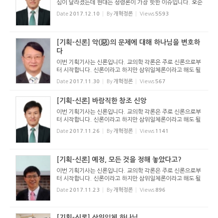
심이 달라졌는데 현대는 성령론이 가장 핫한 이슈입니다. 오순
절운동과 오순절파 교회의 거대한 성장이 성령론을 뜨거운 이
Date
2017.12.10
By
개혁정론
Views
5593
슈가 되게 만들었습니다. 한편, 불건전한 성령운동과 은사운
동이 교회를 ...
[기획-신론] 악(惡)의 문제에 대해 하나님을 변호하
다
이번 기획기사는 신론입니다. 교의학 각론은 주로 신론으로부
터 시작합니다. 신론이라고 하지만 삼위일체론이라고 해도 될
것입니다. 유대교, 기독교, 이슬람이 다같이 유일신론을 가지
Date
2017.11.30
By
개혁정론
Views
567
고 있지만 너무나 다른 종교이기 때문입니다. 칼빈 선생은 하
나님을 아는...
[기획-신론] 바람직한 창조 신앙
이번 기획기사는 신론입니다. 교의학 각론은 주로 신론으로부
터 시작합니다. 신론이라고 하지만 삼위일체론이라고 해도 될
것입니다. 유대교, 기독교, 이슬람이 다같이 유일신론을 가지
Date
2017.11.26
By
개혁정론
Views
1141
고 있지만 너무나 다른 종교이기 때문입니다. 칼빈 선생은 하
나님을 아는...
[기획-신론] 예정, 모든 것을 정해 놓았다고?
이번 기획기사는 신론입니다. 교의학 각론은 주로 신론으로부
터 시작합니다. 신론이라고 하지만 삼위일체론이라고 해도 될
것입니다. 유대교, 기독교, 이슬람이 다같이 유일신론을 가지
Date
2017.11.23
By
개혁정론
Views
896
고 있지만 너무나 다른 종교이기 때문입니다. 칼빈 선생은 하
나님을 아는...
[기획-신론] 삼위일체 하나님