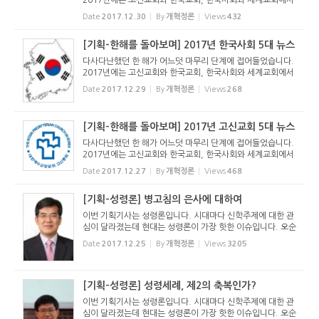
2017년에는 고신교회와 한국교회, 한국사회와 세계교회에서
어떤 일들이 있었는지 돌아보고자 합니다. 지난 한 해를 돌아
Date
2017.12.30
By
개혁정론
Views
432
보고 새로운 한 해를 잘 준비해야 하겠습니다. - 편집장 2017
년 한국교회...
[기획-한해를 돌아보며] 2017년 한국사회 5대 뉴스
다사다난했던 한 해가 어느덧 마무리 단계에 접어들었습니다.
2017년에는 고신교회와 한국교회, 한국사회와 세계교회에서
어떤 일들이 있었는지 돌아보고자 합니다. 지난 한 해를 돌아
Date
2017.12.29
By
개혁정론
Views
268
보고 새로운 한 해를 잘 준비해야 하겠습니다. - 편집장 2017
년 한국사회 ...
[기획-한해를 돌아보며] 2017년 고신교회 5대 뉴스
다사다난했던 한 해가 어느덧 마무리 단계에 접어들었습니다.
2017년에는 고신교회와 한국교회, 한국사회와 세계교회에서
어떤 일들이 있었는지 돌아보고자 합니다. 지난 한 해를 돌아
Date
2017.12.27
By
개혁정론
Views
468
보고 새로운 한 해를 잘 준비해야 하겠습니다. - 편집장 2017
년 고신교회 ...
[기획-성령론] 병고침의 은사에 대하여
이번 기획기사는 성령론입니다. 시대마다 신학주제에 대한 관
심이 달라졌는데 현대는 성령론이 가장 핫한 이슈입니다. 오순
절운동과 오순절파 교회의 거대한 성장이 성령론을 뜨거운 이
Date
2017.12.25
By
개혁정론
Views
3205
슈가 되게 만들었습니다. 한편, 불건전한 성령운동과 은사운
동이 교회를 ...
[기획-성령론] 성령세례, 제2의 축복인가?
이번 기획기사는 성령론입니다. 시대마다 신학주제에 대한 관
심이 달라졌는데 현대는 성령론이 가장 핫한 이슈입니다. 오순