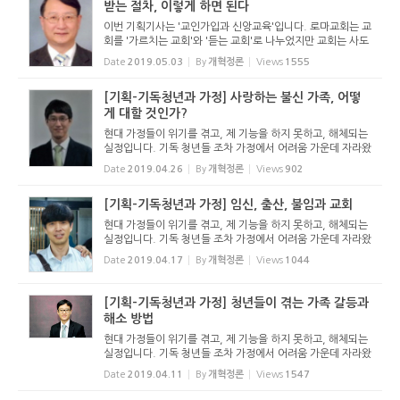
받는 절차, 이렇게 하면 된다
이번 기획기사는 '교인가입과 신앙교육'입니다. 로마교회는 교
회를 '가르치는 교회'와 '듣는 교회'로 나누었지만 교회는 사도
적인 가르침위에 서야 합니다. 이 가르침을 통해 신자가 생겨
Date
2019.05.03
By
개혁정론
Views
1555
나고, 신자가 양육을 받습니다. 한국교회에는...
[기획-기독청년과 가정] 사랑하는 불신 가족, 어떻
게 대할 것인가?
현대 가정들이 위기를 겪고, 제 기능을 하지 못하고, 해체되는
실정입니다. 기독 청년들 조차 가정에서 어려움 가운데 자라왔
고, 자신이 이룰 독립된 가정에 대해서도 막연함과 두려움을
Date
2019.04.26
By
개혁정론
Views
902
가지고 있습니다. 이에 가정의 건강한 일원으로 자리매김할 뿐
아니라 ...
[기획-기독청년과 가정] 임신, 출산, 불임과 교회
현대 가정들이 위기를 겪고, 제 기능을 하지 못하고, 해체되는
실정입니다. 기독 청년들 조차 가정에서 어려움 가운데 자라왔
고, 자신이 이룰 독립된 가정에 대해서도 막연함과 두려움을
Date
2019.04.17
By
개혁정론
Views
1044
가지고 있습니다. 이에 가정의 건강한 일원으로 자리매김할 뿐
아니라 ...
[기획-기독청년과 가정] 청년들이 겪는 가족 갈등과
해소 방법
현대 가정들이 위기를 겪고, 제 기능을 하지 못하고, 해체되는
실정입니다. 기독 청년들 조차 가정에서 어려움 가운데 자라왔
고, 자신이 이룰 독립된 가정에 대해서도 막연함과 두려움을
Date
2019.04.11
By
개혁정론
Views
1547
가지고 있습니다. 이에 가정의 건강한 일원으로 자리매김할 뿐
아니라 ...