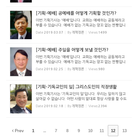
면 ...
[기획-예배] 공예배를 어떻게 기획할 것인가?
이번 기획기사는 '예배'입니다. 교회는 예배하는 공동체라고
부를 수 있습니다. 예배가 없는 기독교는 앙꼬 없는 찐빵입니
다. 우리는 제대로 예배하고 있는 것일까요? 우리의 예배는 다
Date
2019.03.07
By
개혁정론
Views
1499
른 종교의 예배와 어떻게 다를까요? 구약성경 말라기서에 보
면 ...
[기획-예배] 주일을 어떻게 보낼 것인가?
이번 기획기사는 '예배'입니다. 교회는 예배하는 공동체라고
부를 수 있습니다. 예배가 없는 기독교는 앙꼬 없는 찐빵입니
다. 우리는 제대로 예배하고 있는 것일까요? 우리의 예배는 다
Date
2019.02.25
By
개혁정론
Views
980
른 종교의 예배와 어떻게 다를까요? 구약성경 말라기서에 보
면 ...
[기획-기독교인의 일] 그리스도인의 직장생활
이번 기획기사는 '기독교인의 일'입니다. 우리는 일하지 않고
살아갈 수 없습니다. 어떤 사람의 말대로 항상 사랑을 할 수도
없고, 항상 잠만 잘 수도 없지만 우리는 항상 일하며 삽니다.
Date
2019.02.18
By
개혁정론
Views
2394
이렇게 항상 세상속에서 일해야 하는 우리가 의외로 일하기
를...
Prev
1
...
7
8
9
10
11
12
13