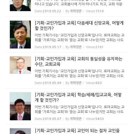
떠나고 있습니다. 교회봉사에 지쳐 떠나기도 하고, 교회 직분
자들과의 다툼을 일으켜 떠나기도 합니다. 추측컨대 이런 추세
Date
2019.05.22
By
개혁정론
Views
1510
는 더 가속화될 것입니다. 교회에 그리스도께서 계시기에 교회
가...
[기획-교인가입과 교육] 다음세대 신앙교육, 어떻게
할 것인가?
이번 기획기사는 '교인가입과 신앙교육'입니다. 로마교회는 교
회를 '가르치는 교회'와 '듣는 교회'로 나누었지만 교회는 사도
적인 가르침위에 서야 합니다. 이 가르침을 통해 신자가 생겨
Date
2019.05.17
By
개혁정론
Views
2101
나고, 신자가 양육을 받습니다. 한국교회에는...
[기획-교인가입과 교육] 교회의 통일성을 유지하는
수단, 교회교육
이번 기획기사는 '교인가입과 신앙교육'입니다. 로마교회는 교
회를 '가르치는 교회'와 '듣는 교회'로 나누었지만 교회는 사도
적인 가르침위에 서야 합니다. 이 가르침을 통해 신자가 생겨
Date
2019.05.09
By
개혁정론
Views
603
나고, 신자가 양육을 받습니다. 한국교회에는...
[기획-교인가입과 교육] 학습/세례/입교교육, 어떻
게 할 것인가?
이번 기획기사는 '교인가입과 신앙교육'입니다. 로마교회는 교
회를 '가르치는 교회'와 '듣는 교회'로 나누었지만 교회는 사도
적인 가르침위에 서야 합니다. 이 가르침을 통해 신자가 생겨
Date
2019.05.07
By
개혁정론
Views
5433
나고, 신자가 양육을 받습니다. 한국교회에는...
[기획-교인가입과 교육] 교인이 되는 절차 교인을