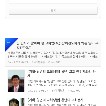
notice
김 집사가 알아야 할 교회법(46)-남녀전도회가 하는 일이 무
엇인가요?
개혁정론이 새롭게 시작하는 기획기사 ‘김 집사가 알아야 할 교회법’은 교회법의
전반적 내용을 쉽게 해설하는 시리즈입니다. 기독교보와 함께 진행하는 시리즈
로서 여기에 싣는 것은 기독교보의 허락을 받았습니다. 글 내용은 기독교보에
Date
2026.04.22
By
개혁정론
Views
383
실린 ...
[기획-청년의 교회생활] 청년, 교회 권위자와의 관
계
이번 기획기사는 '청년의 교회생활'입니다. 청년들이 교회를
떠나고 있습니다. 교회봉사에 지쳐 떠나기도 하고, 교회 직분
자들과의 다툼을 일으켜 떠나기도 합니다. 추측컨대 이런 추세
Date
2019.05.24
By
개혁정론
Views
700
는 더 가속화될 것입니다. 교회에 그리스도께서 계시기에 교회
가...
[기획-청년의 교회생활] 청년의 교회봉사
이번 기획기사는 '청년의 교회생활'입니다. 청년들이 교회를