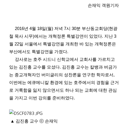
손재익 객원기자
2016
년
4
월
18
일
(
월
)
저녁
7
시
30
분 부산동교회당
(
현광
철 목사 시무
)
에서는 개혁정론 특별강연이 있었다
.
지난
3
월
22
일 서울에서 특별강연을 개최한 바 있는 개혁정론은
부산에서도 특별강연을 가졌다
.
강사로는 호주 시드니 신학교에서 교회사를 가르치고
있는 김진흥 교수를 모셨다
.
김진흥 교수는 칼뱅과 버금가
는 종교개혁자인 버미글리의 성찬론을 연구한 학자로서
,
이번에는 에큐메니칼 환경에 있는 호주에서의 경험을 근거
로 거룩함을 잃지 않으면서도 하나 되는 교회에 대한 관심
을 가지고 이번 강의를 준비하였다
.
▲
김진흥 교수
ⓒ
손재익