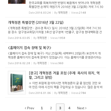
한국교회를 회복하려면 번영의 복음에서 벗어나야 개혁정론
특별강연 손재익 객원기자 2016년 3월 22일(화) 저녁 7시 30
분 압구정교회당(노은환 목사 시무)에서는 개혁정론 특별강연
Date
2016.03.24
By
개혁정론
Views
2148
이 있었다. 개혁정론은 그동안 매년 2월과 8월에 각각 포럼을
개최했는데 계...
개혁정론 특별강연 (2016년 3월 22일)
<개혁정론 특별강연 – 권수경 목사> 일시: 2016년 3월 22일(화) 저녁 7시 30
분 장소: 압구정교회당(지하철 3호선 압구정역 1번출구, 압구정 현대백화점 건
너편) (노은환 목사 시무 / 서울시 강남구 압구정로 29길 17 / 전화: 02-540-4
Date
2016.03.05
By
개혁정론
Views
1958
400) 제목: 가시떨기에서...
<홈페이지 접속 장애 및 복구>
<홈페이지 접속 장애 및 복구> 지난 25일(목) 새벽부터 28일(주) 오전까지 개
혁정론 홈페이지의 접속에 장애가 있었습니다. 이는 홈페이지를 운영관리하는
업체의 클라우드 서버 네트워크 장애로 인한 것이었는데, 복구에 상당한 시간이
Date
2016.02.28
By
개혁정론
Views
960
걸렸습니다. 저희 홈페...
[광고] 개혁정론 겨울 포럼 (주제: 목사의 위치, 역
할, 그리고 청빙)
※ 이번 포럼에 참석하시면 개혁정론의 글 중 엄선된 것만 모
아 만든 아래 사진의 책을 구입하실 수 있습니다. 많은 참석 바
랍니다. <제4회 개혁정론 포럼> 다음과 같이 포럼이 열립니
Date
2016.01.06
By
개혁정론
Views
2784
다. 이번 포럼에서는 목사의 위치와 역할과 청빙방법을 제시하
며, 교육기관...
Prev
1
2
3
4
Next