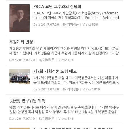
8...
PRCA 교단 교수와의 간담회
<PRCA 교단 교수와의 간담회> 개혁정론(http://reformedj
r.com)이 미국의 개신개혁교회(The Protestant Reformed
Church in America; PRCA)의 Ronald Cammenga 교수님
Date
2017.07.20
By
개혁정론
Views
836
을 모시고 “개혁교회는 신학교육을 어떻게 해야 하는가?”라는
주제로 오픈 포...
후원계좌 변경
개혁정론 후원계좌 변경 개혁정론에 관심과 후원을 아끼지 않으시는 모든 분들
께 감사드립니다. 개혁정론은 최근에 후원계좌를 아래와 같이 변경하였으니 참
고해 주시기 바랍니다. 아울러 지속적인 관심과 후원 부탁드립니다. 개혁정론은
Date
2017.07.20
By
개혁정론
Views
194
전적으로 여러분들의...
제7회 개혁정론 포럼 예고
<제7회 개혁정론 포럼 예고> 개혁정론에서는 매년 여름과 겨
울에 포럼을 개최합니다. 어느새 7회를 맞은 이번 포럼에도 많
은 관심 부탁드립니다. 그동안 주로 대구와 부산에서 모였는데
Date
2017.07.20
By
개혁정론
Views
1819
이번에는 빛고을 광주(光州)에서 열리게 되는 첫 포럼입니다.
호남지역...
[社告] 연구위원 위촉
社告 개혁정론에서는 아래와 같이 연구위원을 위촉하였습니다. 조재필 목사(위
원장) 안정진 목사 박창원 목사 양명지 목사 2017년 7월 4일 개혁정론 운영위
원장
Date
2017.07.19
By
개혁정론
Views
346