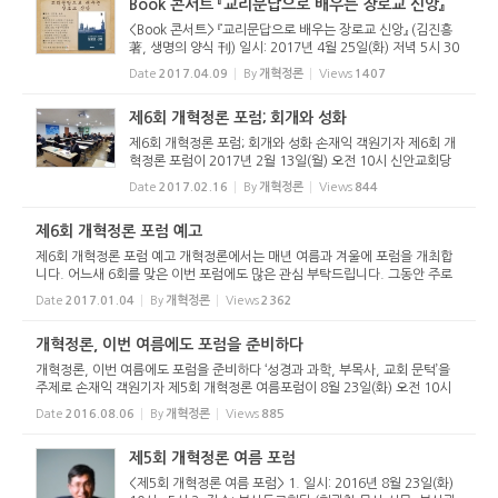
Book 콘서트 『교리문답으로 배우는 장로교 신앙』
<Book 콘서트> 『교리문답으로 배우는 장로교 신앙』 (김진흥
著, 생명의 양식 刊) 일시: 2017년 4월 25일(화) 저녁 5시 30
분 (저녁식사 제공) 장소: 대구산성교회당(황원하 목사 시무,
Date
2017.04.09
By
개혁정론
Views
1407
대구 북구 대동로 52-12) 참가비: 5,000원 (대구은행 508-11
-421135-3 ...
제6회 개혁정론 포럼; 회개와 성화
제6회 개혁정론 포럼; 회개와 성화 손재익 객원기자 제6회 개
혁정론 포럼이 2017년 2월 13일(월) 오전 10시 신안교회당
(경기도 군포시 소재, 최경훈 목사 시무)에서 열렸다. 개혁정
Date
2017.02.16
By
개혁정론
Views
844
론은 매년 2월과 8월에 포럼을 통해 개혁정론을 소개하고, 개
혁정론 운영위원...
제6회 개혁정론 포럼 예고
제6회 개혁정론 포럼 예고 개혁정론에서는 매년 여름과 겨울에 포럼을 개최합
니다. 어느새 6회를 맞은 이번 포럼에도 많은 관심 부탁드립니다. 그동안 주로
대구와 부산에서 모였는데 이번에는 수도권 지역에 거주하시는 독자들을 위하
Date
2017.01.04
By
개혁정론
Views
2362
여 군포에서 개최합니다...
개혁정론, 이번 여름에도 포럼을 준비하다
개혁정론, 이번 여름에도 포럼을 준비하다 ‘성경과 과학, 부목사, 교회 문턱’을
주제로 손재익 객원기자 제5회 개혁정론 여름포럼이 8월 23일(화) 오전 10시
부산동교회당(현광철 목사 시무, 부산광역시 남구 지게골로 128-38/051-642
Date
2016.08.06
By
개혁정론
Views
885
-6555)에서 개최된다. 매...
제5회 개혁정론 여름 포럼
<제5회 개혁정론 여름 포럼> 1. 일시: 2016년 8월 23일(화)