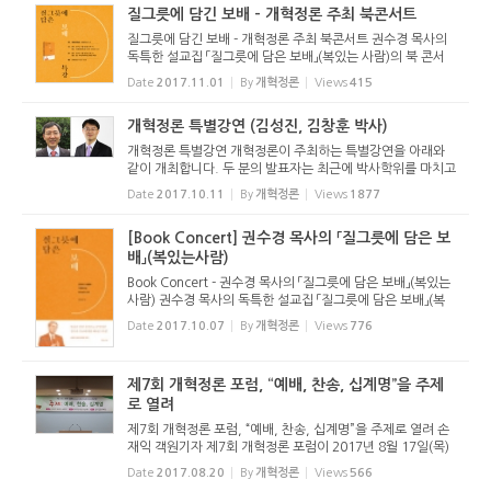
질그릇에 담긴 보배 - 개혁정론 주최 북콘서트
질그릇에 담긴 보배 - 개혁정론 주최 북콘서트 권수경 목사의
독특한 설교집 「질그릇에 담은 보배」(복있는 사람)의 북 콘서
트가 두 차례에 걸쳐 개최된다. 이 북 콘서트는 하나님의 말씀
Date
2017.11.01
By
개혁정론
Views
415
인 성경과 이 시대를 살아가는 현대인, 어느 쪽도 놓지 않고 붙
잡고 ...
개혁정론 특별강연 (김성진, 김창훈 박사)
개혁정론 특별강연 개혁정론이 주최하는 특별강연을 아래와
같이 개최합니다. 두 분의 발표자는 최근에 박사학위를 마치고
귀국하신 분들입니다. 관심 있으신 분들의 많은 참여 바랍니
Date
2017.10.11
By
개혁정론
Views
1877
다. 미리 신청하시는 분 중 선착순 50명에 한해 학교 식당에서
식사를 제...
[Book Concert] 권수경 목사의 「질그릇에 담은 보
배」(복있는사람)
Book Concert - 권수경 목사의 「질그릇에 담은 보배」(복있는
사람) 권수경 목사의 독특한 설교집 「질그릇에 담은 보배」(복
있는 사람)의 북 콘서트가 아래와 같이 두 차례에 걸쳐 개최된
Date
2017.10.07
By
개혁정론
Views
776
다. 이 북 콘서트는 하나님의 말씀인 성경과 이 시대를 살아가
는 현대...
제7회 개혁정론 포럼, “예배, 찬송, 십계명”을 주제
로 열려
제7회 개혁정론 포럼, “예배, 찬송, 십계명”을 주제로 열려 손
재익 객원기자 제7회 개혁정론 포럼이 2017년 8월 17일(목)
오전 10시 30분 광주은광교회당(광주광역시 광산구 수완로 1
Date
2017.08.20
By
개혁정론
Views
566
18, 전원호 목사 시무)에서 열렸다. 개혁정론은 매년 2월과