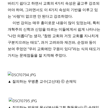
버리기 쉽다고 하면서 교회의
4
가지 속성은 골고루 강조되
어야 하며
,
그러면서도 이
4
가지 속성의 기반을 이루고 있
는
‘
사랑
’
이 없으면 안 된다고 강조하였다
.
이번 강의는 매우 흥미로운 내용이 많이 있었는데
,
특히
개혁주의 신학과 신앙을 따르는 이들에게서 쉽게 나타나는
“
나만 의롭다
”
는 생각
, “
참된 교회와 거짓 교회를 지나치게
구분지으려는 태도
”,
과거 고려파와 재건파
,
순장파 등이
보여 주었던
“
우리 교회에만 구원이 있다
”
라는 식의 태도가
가지는 문제점들을 잘 지적해 주었다
.
▲
질의하는 우병훈 교수
(
고신대
)
ⓒ
손재익
▲
질의하는 박은제 목사
(
부산동교회 협동목사
)
ⓒ
손재익