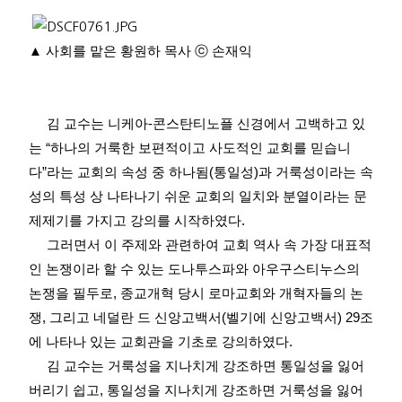
▲
사회를 맡은 황원하 목사
ⓒ
손재익
김 교수는 니케아
-
콘스탄티노플 신경에서 고백하고 있
는
“
하나의 거룩한 보편적이고 사도적인 교회를 믿습니
다
”
라는 교회의 속성 중 하나됨
(
통일성
)
과 거룩성이라는 속
성의 특성 상 나타나기 쉬운 교회의 일치와 분열이라는 문
제제기를 가지고 강의를 시작하였다
.
그러면서 이 주제와 관련하여 교회 역사 속 가장 대표적
인 논쟁이라 할 수 있는 도나투스파와 아우구스티누스의
논쟁을 필두로
,
종교개혁 당시 로마교회와 개혁자들의 논
쟁
,
그리고 네덜란 드 신앙고백서
(
벨기에 신앙고백서
) 29
조
에 나타나 있는 교회관을 기초로 강의하였다
.
김 교수는 거룩성을 지나치게 강조하면 통일성을 잃어
버리기 쉽고
,
통일성을 지나치게 강조하면 거룩성을 잃어