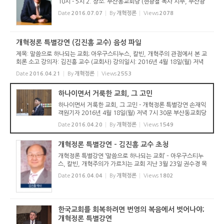
10시 - 5시 2. 장소: 부산동교회당 (현광철 목사 시무, 부산광
역시 남구 지게골로 128-38, 051-642-6555) 3. 사전접수:
Date
2016.07.07
By
개혁정론
Views
2078
선착순 60명, 등록비 5,000원(교재, 식사, 간식 포함) 4. 등록
계좌: 대구은행...
개혁정론 특별강연 (김진흥 교수) 음성 파일
제목: 말씀으로 하나되는 교회; 아우구스티누스, 칼빈, 개혁주의 관점에서 본 교
회론 소고 강의자: 김진흥 교수 (교회사) 강의일시: 2016년 4월 18일(월) 저녁
7시 30분 장소: 부산동교회당
Date
2016.04.21
By
개혁정론
Views
2553
하나이면서 거룩한 교회, 그 고민
하나이면서 거룩한 교회, 그 고민 - 개혁정론 특별강연 손재익
객원기자 2016년 4월 18일(월) 저녁 7시 30분 부산동교회당
(현광철 목사 시무)에서는 개혁정론 특별강연이 있었다. 지난
Date
2016.04.20
By
개혁정론
Views
1549
3월 22일 서울에서 특별강연을 개최한 바 있는 개혁정론은 부
산에서도 특...
개혁정론 특별강연 - 김진흥 교수 초청
개혁정론 특별강연 ‘말씀으로 하나되는 교회’ – 아우구스티누
스, 칼빈, 개혁주의가 가르치는 교회 지난 3월 23일 권수경 목
사를 초청하여 서울에서 특별강연을 가진 바 있는 개혁정론이
Date
2016.04.04
By
개혁정론
Views
1802
이번에는 부산에서 아래와 같이 특별강연을 가집니다. - 아 래
- 일시: ...
한국교회를 회복하려면 번영의 복음에서 벗어나야;
개혁정론 특별강연