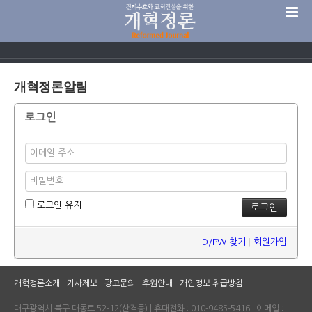
개혁정론알림
로그인
로그인 유지
ID/PW 찾기
|
회원가입
개혁정론소개
기사제보
광고문의
후원안내
개인정보 취급방침
대구광역시 북구 대동로 52-12(산격동) | 휴대전화 : 010-9485-5416 | 이메일 :