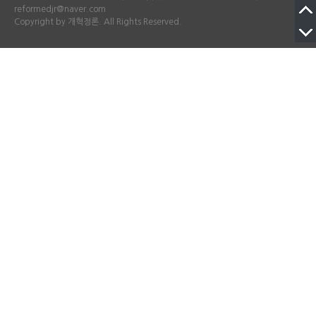
reformedjr@naver.com
Copyright by 개혁정론. All Rights Reserved.