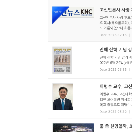
고신언론사 사장 후
notice
고신언론사 사장 후보에
호 목사(해오름교회),
도 거론되었으나 최종적
Date
2026.07.16
진해 신학 기념 
진해 신학 기념 강좌 
022년 6월 24일(금
Date
2022.06.13
이병수 교수, 고
이병수 교수, 고신대학
법인 고려학원 이사회(이
학교 총장으로 이병수 교
Date
2022.05.20
둘 중 한명일까, 