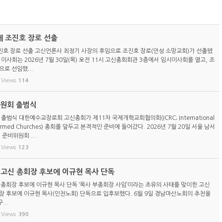
 조진호 장로 선출
호 장로 선출 고신언론사 최정기 사장의 후임으로 조진호 장로(안성 소망교회)가 선출됐
이사회는 2026년 7월 30일(목) 오전 11시 고신총회회관 3층에서 임시이사회를 열고, 조
로 선임했...
Views
114
위원회 출범식
 출범식 대한예수교장로회 고신총회가 제11차 국제개혁교회협의회(ICRC; International
eformed Churches) 총회를 앞두고 본격적인 준비에 들어갔다. 2026년 7월 20일 서울 남서
 준비위원회 ...
Views
123
) 고신 총회장 후보에 이규현 목사 단독
신 총회장 후보에 이규현 목사 단독 ‘목사 부총회장 사임’이라는 초유의 사태를 맞이한 고신
총회장 후보에 이규현 목사(인천노회) 단독으로 입후보했다. 6월 9일 경남마산노회의 추천을
...
Views
390