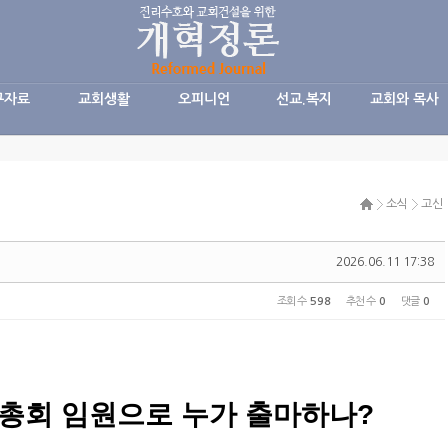
구자료
교회생활
오피니언
선교.복지
교회와 목사
소식
고신
2026.06.11 17:38
조회 수
598
추천 수
0
댓글
0
 총회 임원으로 누가 출마하나
?