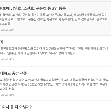
보에 김인호, 조진호, 구본철 등 3인 등록
 김인호, 조진호, 구본철 등 3인 등록 고신언론사(기독교보, 생명나무) 사장 후보에 김인
 조진호 장로(소망교회), 구본철 장로(남서울교회)가 등록했다. 당초 김희종 목사(유호교회)
으로 등...
Views
204
강좌
제일진해교회 제2남전도회와 고신대 개혁주의학술원이 주관하는 '진해 신학 기념 강좌'가 2
)부터 26일(주일)까지 제일진해교회당에서 아래와 같이 개최된다.
Views
417
신대학교 총장 선출
교 총장 선출 이병수 교수(고신대 글로벌교육학부)가 고신대학교 총장에 선출되었다. 학교
사장 김종철 목사)는 2022년 5월 20일(금) 제71-3회 제9차 임시이사회를 열고 고신대
수를 선출...
Views
896
또 다시 둘 다 아닐까?