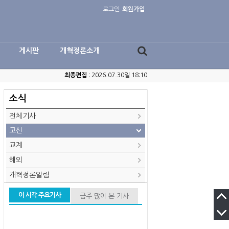
로그인
회원가입
게시판
개혁정론소개
최종편집
: 2026.07.30일 18:10
소식
전체기사
고신
교계
해외
개혁정론알림
이 시각 주요기사
금주 많이 본 기사