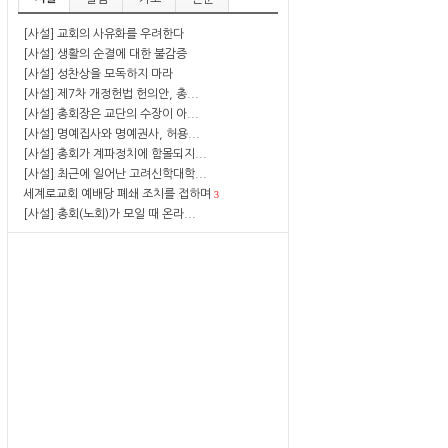
[사설] 교회의 사유화를 우려한다
[사설] 생활의 순결에 대한 불감증
[사설] 성찬상을 모독하지 마라
[사설] 제7차 개정헌법 헌의안, 총...
[사설] 총회장은 교단의 수장이 아...
[사설] 명예집사와 명예권사, 허용...
[사설] 총회가 계파정치에 함몰되지...
[사설] 최근에 일어난 고려신학대학...
세계로교회 예배당 폐쇄 조치를 접하며
3
[사설] 총회(노회)가 모일 때 온라...