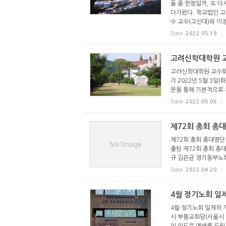
둘 중 한명일까, 또 다
다가왔다. 학교법인 고려
수 교수(고신대)와 이정
Date
2022.05.19
고려신학대학원 교
고려신학대학원 교수회,
가 2022년 5월 3
문을 통해 기본적으로 차
Date
2022.05.06
제72회 총회 총
제72회 총회 총대명단 (
No Image
출된 제72회 총회 총
규 김은균 경기동부노회 
Date
2022.04.20
4월 정기노회 일
4월 정기노회 일제히 개
시 부름교회당(서울시 