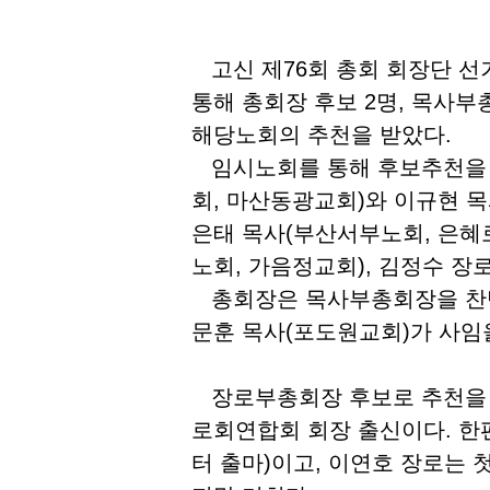
고신 제
76
회 총회 회장단 선
통해 총회장 후보
2
명
,
목사부
해당노회의 추천을 받았다
.
임시노회를 통해 후보추천을 
회
,
마산동광교회
)
와 이규현 
은태 목사
(
부산서부노회
,
은혜
노회
,
가음정교회
),
김정수 장
총회장은 목사부총회장을 찬
문훈 목사
(
포도원교회
)
가 사임
장로부총회장 후보로 추천을 받
로회연합회 회장 출신이다
.
한
터 출마
)
이고
,
이연호 장로는 