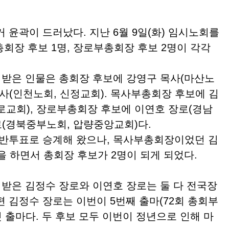
거 윤곽이 드러났다
.
지난
6
월
9
일
(
화
)
임시노회를
총회장 후보
1
명
,
장로부총회장 후보
2
명이 각각
받은 인물은 총회장 후보에 강영구 목사
(
마산노
목사
(
인천노회
,
신정교회
).
목사부총회장 후보에 김
로교회
),
장로부총회장 후보에 이연호 장로
(
경남
로
(
경북중부노회
,
압량중앙교회
)
다
.
반투표로 승계해 왔으나
,
목사부총회장이었던 김
을 하면서 총회장 후보가
2
명이 되게 되었다
.
은 김정수 장로와 이연호 장로는 둘 다 전국장
편 김정수 장로는 이번이
5
번째 출마
(72
회 총회부
첫 출마다
.
두 후보 모두 이번이 정년으로 인해 마