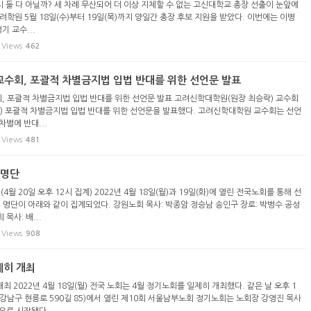
시 둘 다 아닐까? 세 차례 무산되어 더 이상 지체할 수 없는 고신대학교 총장 선출이 눈앞에
학원 5월 18일(수)부터 19일(목)까지 양일간 총장 후보 지원을 받았다. 이번에는 이병
기 교수...
Views
462
수회, 포괄적 차별금지법 입법 반대를 위한 선언문 발표
 포괄적 차별금지법 입법 반대를 위한 선언문 발표 고려신학대학원(원장 최승락) 교수회
일(화) 포괄적 차별금지법 입법 반대를 위한 선언문을 발표했다. 고려신학대학원 교수회는 선언
별에 반대...
Views
481
대명단
4월 20일 오후 12시 집계) 2022년 4월 18일(월)과 19일(화)에 열린 전국노회를 통해 선
대 명단이 아래와 같이 집계되었다. 강원노회 목사: 박종암 정승남 송인구 장로: 박병수 공성
목사: 배...
Views
908
제히 개최
최 2022년 4월 18일(월) 전국 노회는 4월 정기노회를 일제히 개최했다. 같은 날 오후 1
강남구 현릉로 590길 85)에서 열린 제10회 서울남부노회 정기노회는 노회장 강영진 목사