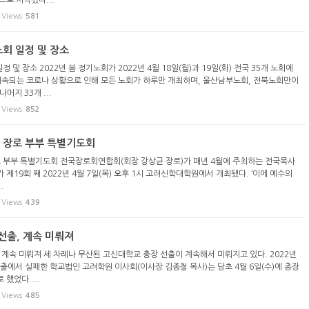
으로 시작됐다...
Views
581
노회 일정 및 장소
정 및 장소 2022년 봄 정기노회가 2022년 4월 18일(월)과 19일(화) 전국 35개 노회에
계속되는 코로나 상황으로 인해 모든 노회가 하루만 개최하며, 울산남부노회, 전북노회만이
나머지 33개 ...
Views
852
사 장로 부부 특별기도회
로 부부 특별기도회 전국장로회연합회(회장 강상균 장로)가 매년 4월에 주최하는 전국목사
제19회 째 2022년 4월 7일(목) 오후 1시 고려신학대학원에서 개최됐다. ‘이에 예수의
.
Views
439
선출, 계속 미뤄져
 계속 미뤄져 세 차례나 무산된 고신대학교 총장 선출이 계속해서 미뤄지고 있다. 2022년
선출에서 실패한 학교법인 고려학원 이사회(이사장 김종철 목사)는 당초 4월 6일(수)에 총장
했었다....
Views
485