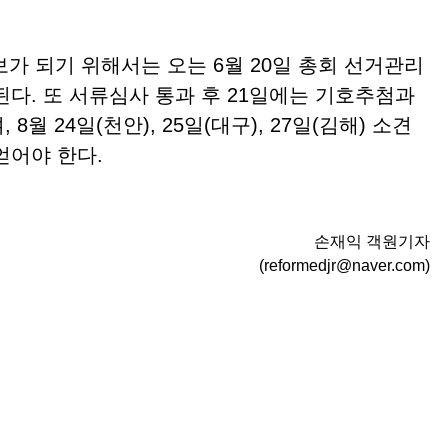
보가 되기 위해서는 오는
6
월
20
일 총회 선거관리
된다
.
또 서류심사 통과 후
21
일에는 기호추첨과
며
, 8
월
24
일
(
천안
), 25
일
(
대구
), 27
일
(
김해
)
소견
얻어야 한다
.
손재익 객원기자
(reformedjr@naver.com)