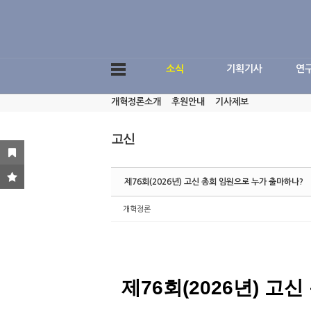
Sketchbook5, 스케치북5
소식
기획기사
연
개혁정론소개
후원안내
기사제보
Sketchbook5, 스케치북5
고신
제76회(2026년) 고신 총회 임원으로 누가 출마하나?
개혁정론
제
76
회
(2026
년
)
고신