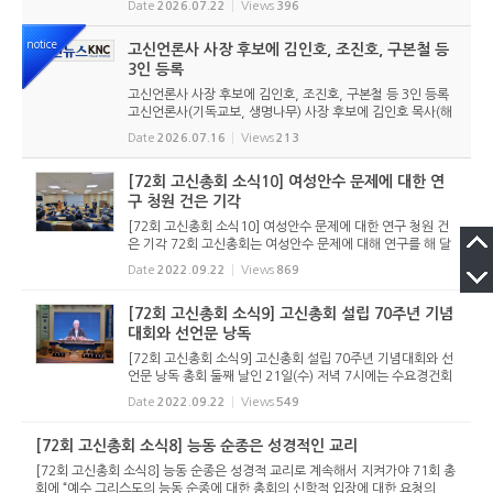
Date
2026.07.22
Views
396
했다. 6월 9일 경남마산노회의 추천을 받아 입후보했던 강영
구...
notice
고신언론사 사장 후보에 김인호, 조진호, 구본철 등
3인 등록
고신언론사 사장 후보에 김인호, 조진호, 구본철 등 3인 등록
고신언론사(기독교보, 생명나무) 사장 후보에 김인호 목사(해
오름교회), 조진호 장로(소망교회), 구본철 장로(남서울교회)
Date
2026.07.16
Views
213
가 등록했다. 당초 김희종 목사(유호교회)도 거론되었으나 최
종적으로 등...
[72회 고신총회 소식10] 여성안수 문제에 대한 연
구 청원 건은 기각
[72회 고신총회 소식10] 여성안수 문제에 대한 연구 청원 건
은 기각 72회 고신총회는 여성안수 문제에 대해 연구를 해 달
라는 청원에 대해 기각하기로 했다. 총회 미래정책위원회는 여
Date
2022.09.22
Views
869
성 안수에 대한 각각의 성경적 근거에 대해 연구해 달라고 청
원했는데, 이...
[72회 고신총회 소식9] 고신총회 설립 70주년 기념
대회와 선언문 낭독
[72회 고신총회 소식9] 고신총회 설립 70주년 기념대회와 선
언문 낭독 총회 둘째 날인 21일(수) 저녁 7시에는 수요경건회
를 겸하여 총회 설립 70주년 기념대회를 열었다. 1952년 9월
Date
2022.09.22
Views
549
진주에서 시작된 고신총회가 어느덧 70년을 맞아 기념대회를
개최한 것. 총...
[72회 고신총회 소식8] 능동 순종은 성경적인 교리
[72회 고신총회 소식8] 능동 순종은 성경적 교리로 계속해서 지켜가야 71회 총
회에 “예수 그리스도의 능동 순종에 대한 총회의 신학적 입장에 대한 요청의