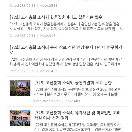
건”이 상정되었다. 이에 대해 신학위원회와 고려신학대학원 교수회, 고신대학
Date
2022.09.21
Views
2568
교 신학과 ...
[72회 고신총회 소식7] 황혼결혼이라도 결혼식은 필수
[72회 고신총회 소식7] 황혼결혼이라도 결혼식과 혼인신고는 필수 황혼 결혼
시 발생하는 재산 문제, 자녀 문제 등등의 문제로 인해 혼인 신고를 하지 않는 것
은 자신들의 이익만을 생각하는 불법, 편법적인 행위 고령사회가 됨에 따라 ‘황
Date
2022.09.21
Views
917
혼결혼&rsquo...
[72회 고신총회 소식6] 목사 장로 정년 연장 문제 1년 더 연구하기
로
[72회 고신총회 소식6] 목사 장로 정년 연장 문제 1년 더 연구하기로 지난 제71
회 총회 시 신학위원회에 넘겼던 목사, 장로 정년 연장 건은 1년 더 연구하기로
했다. 첫째 날 공천위원회 보고를 마친 뒤 이어진 유안건 보고를 통해 신학위원
Date
2022.09.20
Views
1462
회는 이 건이 많은...
[72회 고신총회 소식5] 공천위원회 보고 논란
[72회 고신총회 소식5] 공천위원회 보고 논란 20일(화) 오후
4시부터 본격적인 사무처리에 들어갔다. 첫 순서부터 논란이
있었다. 공천위원회 보고에 대한 문제제기가 있었던 것. 총회
Date
2022.09.20
Views
683
재판국, 총회감사국, 선거관리위원회의 구성에 있어서 지역
편중이 되었고...
[72회 고신총회 소식4] 유지재단 및 학교법인 고려
학원 이사 선거 결과
[72회 고신총회 소식4] 유지재단 및 학교법인 고려학원 이사
선거 결과 총회 첫날인 20일(화) 오후에는 임원 선거와 더불어