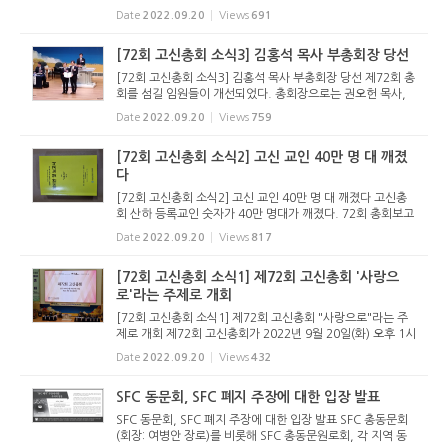
총회유지재단 및 학교법인 고려학원 이사 선출이 있었다. 선출
Date
2022.09.20
Views
691
된 이사는 다음과 같다. <총회유지재단 이사 당선자> 정영락
목사(부산...
[72회 고신총회 소식3] 김홍석 목사 부총회장 당선
[72회 고신총회 소식3] 김홍석 목사 부총회장 당선 제72회 총
회를 섬길 임원들이 개선되었다. 총회장으로는 권오헌 목사,
목사부총회장에 김홍석 목사, 장로부총회장에 전우수 장로가
Date
2022.09.20
Views
759
당선되었다. 지난 해에 이어 각축을 벌인 서기에는 소재운 목
사가 6표 차...
[72회 고신총회 소식2] 고신 교인 40만 명 대 깨졌
다
[72회 고신총회 소식2] 고신 교인 40만 명 대 깨졌다 고신총
회 산하 등록교인 숫자가 40만 명대가 깨졌다. 72회 총회보고
서에 실린 통계에 의하면 2022년 2월 현재 고신교회에 등록
Date
2022.09.20
Views
817
된 교인은 388,682명으로 지난해 401,538명에 비해 12,85
6명이 줄었다. 등록...
[72회 고신총회 소식1] 제72회 고신총회 '사랑으
로'라는 주제로 개회
[72회 고신총회 소식1] 제72회 고신총회 "사랑으로"라는 주
제로 개회 제72회 고신총회가 2022년 9월 20일(화) 오후 1시
포도원교회 드림센터에서 개회했다. 총회는 본격적인 회무에
Date
2022.09.20
Views
432
앞서 개회에배를 드렸다. 총회장 강학근 목사가 예배 인도를
했으며, 부총회...
SFC 동문회, SFC 폐지 주장에 대한 입장 발표
SFC 동문회, SFC 폐지 주장에 대한 입장 발표 SFC 총동문회
(회장: 여병안 장로)를 비롯해 SFC 총동문원로회, 각 지역 동