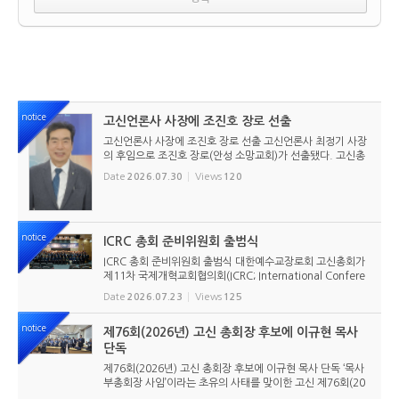
notice
고신언론사 사장에 조진호 장로 선출
고신언론사 사장에 조진호 장로 선출 고신언론사 최정기 사장
의 후임으로 조진호 장로(안성 소망교회)가 선출됐다. 고신총
회 유지재단 이사회는 2026년 7월 30일(목) 오전 11시 고신
Date
2026.07.30
Views
120
총회회관 3층에서 임시이사회를 열고, 조진호 장로를 차기 사
장으로 선임했...
notice
ICRC 총회 준비위원회 출범식
ICRC 총회 준비위원회 출범식 대한예수교장로회 고신총회가
제11차 국제개혁교회협의회(ICRC; International Confere
nce of Reformed Churches) 총회를 앞두고 본격적인 준비
Date
2026.07.23
Views
125
에 들어갔다. 2026년 7월 20일 서울 남서울교회에서 ‘ICRC
총회 준비위원회 ...
notice
제76회(2026년) 고신 총회장 후보에 이규현 목사
단독
제76회(2026년) 고신 총회장 후보에 이규현 목사 단독 ‘목사
부총회장 사임’이라는 초유의 사태를 맞이한 고신 제76회(20
26년) 총회장 후보에 이규현 목사(인천노회) 단독으로 입후보