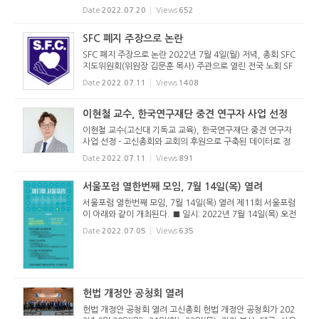
휘 목사 시무)에서 열렸다. 서울포럼은 예장 고신 수도권 5개
Date
2022.07.20
Views
652
노회가 개최하는 포럼으로, 이번에는 서울중부노회(노회장 신
수철 목사) 주관...
SFC 폐지 주장으로 논란
SFC 폐지 주장으로 논란 2022년 7월 4일(월) 저녁, 총회 SFC
지도위원회(위원장 김문훈 목사) 주관으로 열린 전국 노회 SF
C 지도위원장 간담회는 갑작스런 SFC 폐지 주장으로 인해 혼
Date
2022.07.11
Views
1408
란에 빠졌다. 이날 간담회를 마친 후 총회미래정책위원회(위
원장 손현보 목...
이현철 교수, 한국연구재단 중견 연구자 사업 선정
이현철 교수(고신대 기독교 교육), 한국연구재단 중견 연구자
사업 선정 - 고신총회와 교회의 후원으로 구축된 데이터로 정
부 사업 수주 고신대 이현철 교수(기독교 교육)가 2022년도
Date
2022.07.11
Views
891
한국연구재단(정부) 중견 연구자 사업 기독교 신학 분야에 선
정됐다. 이번...
서울포럼 열한번째 모임, 7월 14일(목) 열려
서울포럼 열한번째 모임, 7월 14일(목) 열려 제11회 서울포럼
이 아래와 같이 개최된다. ■ 일시: 2022년 7월 14일(목) 오전
10시-오후 4시 30분 ■ 장소: 서울영천교회당. ■ 주소: 서울
Date
2022.07.05
Views
635
시 종로구 통일로12길14. 전화: 02)736-6528. ■ 포럼주제:
고신의 교회 문화...
헌법 개정안 공청회 열려
헌법 개정안 공청회 열려 고신총회 헌법 개정안 공청회가 202