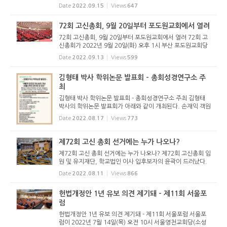
문회와 원로회 등이 이번 총회에 상정된 SFC 폐지 주장에 대
Date
2022.09.15
Views
647
해 아래와 같이 입장을 발표했다. 이 입장문은 개혁정론을 비
롯해 기독교보, ...
72회 고신총회, 9월 20일부터 포도원교회에서 열려
72회 고신총회, 9월 20일부터 포도원교회에서 열려 72회 고
신총회가 2022년 9월 20일(화) 오후 1시 부산 포도원교회당
(김문훈 목사 시무)에서 개회한다. “사랑으로”(갈 5:6)라는 표
Date
2022.09.13
Views
599
제로 열리는 이번 총회는 총회 설립 70주년을 맞이하는 때이
기도...
김형태 박사 학위논문 발표회 - 총회성경연구소 주
최
김형태 박사 학위논문 발표회 - 총회성경연구소 주최 김형태
박사의 학위논문 발표회가 아래와 같이 개최된다. 손재익 객원
기자 (reformedjr@naver.com) < 저작권자 ⓒ 개혁정론 무
Date
2022.08.17
Views
773
단전재 및 재배포 금지 >
제72회 고신 총회 선거에는 누가 나오나?
제72회 고신 총회 선거에는 누가 나오나? 제72회 고신총회 임
원 및 유지재단, 학교법인 이사 입후보자의 윤곽이 드러났다.
2022년 8월 9일 오후 2시 전국 18개 노회는 임시노회를 개최
Date
2022.08.11
Views
866
해 후보자를 추천했다. 서울시민교회당에서 열린 서울남부노
회는 총회장에...
헌법개정안 1년 유보 의견 제기돼 - 제11회 서울포
럼
헌법개정안 1년 유보 의견 제기돼 - 제11회 서울포럼 서울포
럼이 2022년 7월 14일(목) 오전 10시 서울영천교회당(소성