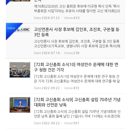
제76회(2026년) 고신 총회장 후보에 이규현 목사 단독 ‘목사
부총회장 사임’이라는 초유의 사태를 맞이한 고신 제76회(20
26년) 총회장 후보에 이규현 목사(인천노회) 단독으로 입후보
Date
2026.07.22
Views
433
했다. 6월 9일 경남마산노회의 추천을 받아 입후보했던 강영
구...
notice
고신언론사 사장 후보에 김인호, 조진호, 구본철 등
3인 등록
고신언론사 사장 후보에 김인호, 조진호, 구본철 등 3인 등록
고신언론사(기독교보, 생명나무) 사장 후보에 김인호 목사(해
오름교회), 조진호 장로(소망교회), 구본철 장로(남서울교회)
Date
2026.07.16
Views
236
가 등록했다. 당초 김희종 목사(유호교회)도 거론되었으나 최
종적으로 등...
[72회 고신총회 소식10] 여성안수 문제에 대한 연
구 청원 건은 기각
[72회 고신총회 소식10] 여성안수 문제에 대한 연구 청원 건
은 기각 72회 고신총회는 여성안수 문제에 대해 연구를 해 달
라는 청원에 대해 기각하기로 했다. 총회 미래정책위원회는 여
Date
2022.09.22
Views
872
성 안수에 대한 각각의 성경적 근거에 대해 연구해 달라고 청
원했는데, 이...
[72회 고신총회 소식9] 고신총회 설립 70주년 기념
대회와 선언문 낭독
[72회 고신총회 소식9] 고신총회 설립 70주년 기념대회와 선
언문 낭독 총회 둘째 날인 21일(수) 저녁 7시에는 수요경건회
를 겸하여 총회 설립 70주년 기념대회를 열었다. 1952년 9월
Date
2022.09.22
Views
551
진주에서 시작된 고신총회가 어느덧 70년을 맞아 기념대회를
개최한 것. 총...