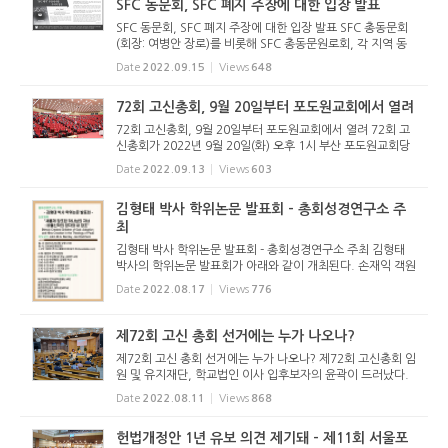
SFC 동문회, SFC 폐지 주장에 대한 입장 발표
SFC 동문회, SFC 폐지 주장에 대한 입장 발표 SFC 총동문회
(회장: 여병안 장로)를 비롯해 SFC 총동문원로회, 각 지역 동
문회와 원로회 등이 이번 총회에 상정된 SFC 폐지 주장에 대
Date
2022.09.15
Views
648
해 아래와 같이 입장을 발표했다. 이 입장문은 개혁정론을 비
롯해 기독교보, ...
72회 고신총회, 9월 20일부터 포도원교회에서 열려
72회 고신총회, 9월 20일부터 포도원교회에서 열려 72회 고
신총회가 2022년 9월 20일(화) 오후 1시 부산 포도원교회당
(김문훈 목사 시무)에서 개회한다. “사랑으로”(갈 5:6)라는 표
Date
2022.09.13
Views
603
제로 열리는 이번 총회는 총회 설립 70주년을 맞이하는 때이
기도...
김형태 박사 학위논문 발표회 - 총회성경연구소 주
최
김형태 박사 학위논문 발표회 - 총회성경연구소 주최 김형태
박사의 학위논문 발표회가 아래와 같이 개최된다. 손재익 객원
기자 (reformedjr@naver.com) < 저작권자 ⓒ 개혁정론 무
Date
2022.08.17
Views
776
단전재 및 재배포 금지 >
제72회 고신 총회 선거에는 누가 나오나?
제72회 고신 총회 선거에는 누가 나오나? 제72회 고신총회 임
원 및 유지재단, 학교법인 이사 입후보자의 윤곽이 드러났다.
2022년 8월 9일 오후 2시 전국 18개 노회는 임시노회를 개최
Date
2022.08.11
Views
868
해 후보자를 추천했다. 서울시민교회당에서 열린 서울남부노
회는 총회장에...
헌법개정안 1년 유보 의견 제기돼 - 제11회 서울포