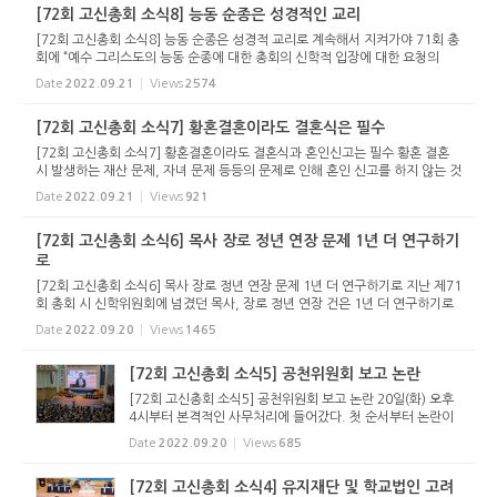
[72회 고신총회 소식8] 능동 순종은 성경적인 교리
[72회 고신총회 소식8] 능동 순종은 성경적 교리로 계속해서 지켜가야 71회 총
회에 “예수 그리스도의 능동 순종에 대한 총회의 신학적 입장에 대한 요청의
건”이 상정되었다. 이에 대해 신학위원회와 고려신학대학원 교수회, 고신대학
Date
2022.09.21
Views
2574
교 신학과 ...
[72회 고신총회 소식7] 황혼결혼이라도 결혼식은 필수
[72회 고신총회 소식7] 황혼결혼이라도 결혼식과 혼인신고는 필수 황혼 결혼
시 발생하는 재산 문제, 자녀 문제 등등의 문제로 인해 혼인 신고를 하지 않는 것
은 자신들의 이익만을 생각하는 불법, 편법적인 행위 고령사회가 됨에 따라 ‘황
Date
2022.09.21
Views
921
혼결혼&rsquo...
[72회 고신총회 소식6] 목사 장로 정년 연장 문제 1년 더 연구하기
로
[72회 고신총회 소식6] 목사 장로 정년 연장 문제 1년 더 연구하기로 지난 제71
회 총회 시 신학위원회에 넘겼던 목사, 장로 정년 연장 건은 1년 더 연구하기로
했다. 첫째 날 공천위원회 보고를 마친 뒤 이어진 유안건 보고를 통해 신학위원
Date
2022.09.20
Views
1465
회는 이 건이 많은...
[72회 고신총회 소식5] 공천위원회 보고 논란
[72회 고신총회 소식5] 공천위원회 보고 논란 20일(화) 오후
4시부터 본격적인 사무처리에 들어갔다. 첫 순서부터 논란이
있었다. 공천위원회 보고에 대한 문제제기가 있었던 것. 총회
Date
2022.09.20
Views
685
재판국, 총회감사국, 선거관리위원회의 구성에 있어서 지역
편중이 되었고...
[72회 고신총회 소식4] 유지재단 및 학교법인 고려