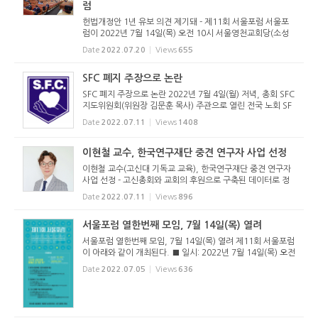
럼
헌법개정안 1년 유보 의견 제기돼 - 제11회 서울포럼 서울포
럼이 2022년 7월 14일(목) 오전 10시 서울영천교회당(소성
휘 목사 시무)에서 열렸다. 서울포럼은 예장 고신 수도권 5개
Date
2022.07.20
Views
655
노회가 개최하는 포럼으로, 이번에는 서울중부노회(노회장 신
수철 목사) 주관...
SFC 폐지 주장으로 논란
SFC 폐지 주장으로 논란 2022년 7월 4일(월) 저녁, 총회 SFC
지도위원회(위원장 김문훈 목사) 주관으로 열린 전국 노회 SF
C 지도위원장 간담회는 갑작스런 SFC 폐지 주장으로 인해 혼
Date
2022.07.11
Views
1408
란에 빠졌다. 이날 간담회를 마친 후 총회미래정책위원회(위
원장 손현보 목...
이현철 교수, 한국연구재단 중견 연구자 사업 선정
이현철 교수(고신대 기독교 교육), 한국연구재단 중견 연구자
사업 선정 - 고신총회와 교회의 후원으로 구축된 데이터로 정
부 사업 수주 고신대 이현철 교수(기독교 교육)가 2022년도
Date
2022.07.11
Views
896
한국연구재단(정부) 중견 연구자 사업 기독교 신학 분야에 선
정됐다. 이번...
서울포럼 열한번째 모임, 7월 14일(목) 열려
서울포럼 열한번째 모임, 7월 14일(목) 열려 제11회 서울포럼
이 아래와 같이 개최된다. ■ 일시: 2022년 7월 14일(목) 오전
10시-오후 4시 30분 ■ 장소: 서울영천교회당. ■ 주소: 서울
Date
2022.07.05
Views
636
시 종로구 통일로12길14. 전화: 02)736-6528. ■ 포럼주제:
고신의 교회 문화...