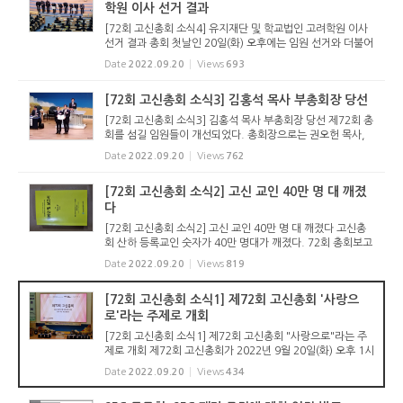
학원 이사 선거 결과
[72회 고신총회 소식4] 유지재단 및 학교법인 고려학원 이사
선거 결과 총회 첫날인 20일(화) 오후에는 임원 선거와 더불어
총회유지재단 및 학교법인 고려학원 이사 선출이 있었다. 선출
Date
2022.09.20
Views
693
된 이사는 다음과 같다. <총회유지재단 이사 당선자> 정영락
목사(부산...
[72회 고신총회 소식3] 김홍석 목사 부총회장 당선
[72회 고신총회 소식3] 김홍석 목사 부총회장 당선 제72회 총
회를 섬길 임원들이 개선되었다. 총회장으로는 권오헌 목사,
목사부총회장에 김홍석 목사, 장로부총회장에 전우수 장로가
Date
2022.09.20
Views
762
당선되었다. 지난 해에 이어 각축을 벌인 서기에는 소재운 목
사가 6표 차...
[72회 고신총회 소식2] 고신 교인 40만 명 대 깨졌
다
[72회 고신총회 소식2] 고신 교인 40만 명 대 깨졌다 고신총
회 산하 등록교인 숫자가 40만 명대가 깨졌다. 72회 총회보고
서에 실린 통계에 의하면 2022년 2월 현재 고신교회에 등록
Date
2022.09.20
Views
819
된 교인은 388,682명으로 지난해 401,538명에 비해 12,85
6명이 줄었다. 등록...
[72회 고신총회 소식1] 제72회 고신총회 '사랑으
로'라는 주제로 개회
[72회 고신총회 소식1] 제72회 고신총회 "사랑으로"라는 주
제로 개회 제72회 고신총회가 2022년 9월 20일(화) 오후 1시
포도원교회 드림센터에서 개회했다. 총회는 본격적인 회무에
Date
2022.09.20
Views
434
앞서 개회에배를 드렸다. 총회장 강학근 목사가 예배 인도를
했으며, 부총회...