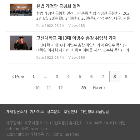
헌법 개정안 공청회 열려
헌법 개정안 공청회 열려 고신총회 헌법 개정안 공청회가 202
2년 6월 20일(월), 21일(화), 23일(목), 각각 부산, 대구, 서울
에서 열렸다. 헌법개정위원회(위원장 김세중 목사)는 6월 20
Date
2022.06.24
Views
483
일(월)에는 부산·울산·경남 권역을 대상으로 부산 고신대...
고신대학교 제10대 이병수 총장 취임식 가져
고신대학교 제10대 이병수 총장 취임식 가져 유연수 목사(고
려학원 이사회 서기)의 사회로 예배를 시작, 신수복 목사(고려
학원 이사)가 기도한 뒤 김재현 장로(부총회장)가 ‘사도행전 1
Date
2022.06.14
Views
580
3장 20절~23절’을 봉독하고 강학근 목사(총회장)가 ‘...
Prev
1
...
3
4
5
6
7
8
9
10
11
12
...
39
Next
개혁정론소개
기사제보
광고문의
후원안내
개인정보 취급방침
대구광역시 북구 대동로 52-12(산격동) | 휴대전화 : 010-9485-5416 | 이메일 :
reformedjr@naver.com
Copyright by 개혁정론. All Rights Reserved.