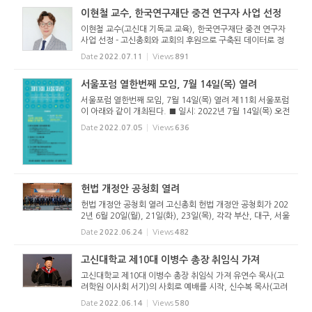
이현철 교수, 한국연구재단 중견 연구자 사업 선정
이현철 교수(고신대 기독교 교육), 한국연구재단 중견 연구자
사업 선정 - 고신총회와 교회의 후원으로 구축된 데이터로 정
부 사업 수주 고신대 이현철 교수(기독교 교육)가 2022년도
Date
2022.07.11
Views
891
한국연구재단(정부) 중견 연구자 사업 기독교 신학 분야에 선
정됐다. 이번...
서울포럼 열한번째 모임, 7월 14일(목) 열려
서울포럼 열한번째 모임, 7월 14일(목) 열려 제11회 서울포럼
이 아래와 같이 개최된다. ■ 일시: 2022년 7월 14일(목) 오전
10시-오후 4시 30분 ■ 장소: 서울영천교회당. ■ 주소: 서울
Date
2022.07.05
Views
636
시 종로구 통일로12길14. 전화: 02)736-6528. ■ 포럼주제:
고신의 교회 문화...
헌법 개정안 공청회 열려
헌법 개정안 공청회 열려 고신총회 헌법 개정안 공청회가 202
2년 6월 20일(월), 21일(화), 23일(목), 각각 부산, 대구, 서울
에서 열렸다. 헌법개정위원회(위원장 김세중 목사)는 6월 20
Date
2022.06.24
Views
482
일(월)에는 부산·울산·경남 권역을 대상으로 부산 고신대...
고신대학교 제10대 이병수 총장 취임식 가져
고신대학교 제10대 이병수 총장 취임식 가져 유연수 목사(고
려학원 이사회 서기)의 사회로 예배를 시작, 신수복 목사(고려
학원 이사)가 기도한 뒤 김재현 장로(부총회장)가 ‘사도행전 1
Date
2022.06.14
Views
580
3장 20절~23절’을 봉독하고 강학근 목사(총회장)가 ‘...