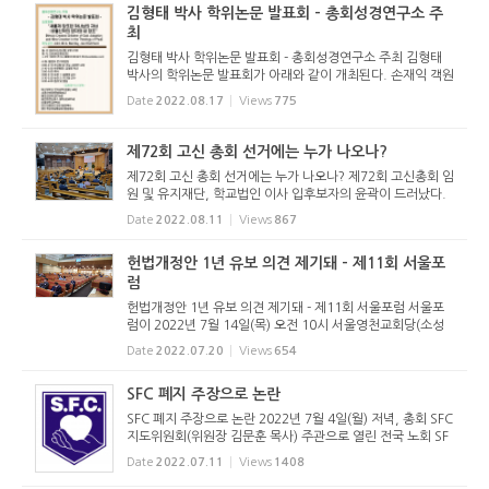
김형태 박사 학위논문 발표회 - 총회성경연구소 주
최
김형태 박사 학위논문 발표회 - 총회성경연구소 주최 김형태
박사의 학위논문 발표회가 아래와 같이 개최된다. 손재익 객원
기자 (reformedjr@naver.com) < 저작권자 ⓒ 개혁정론 무
Date
2022.08.17
Views
775
단전재 및 재배포 금지 >
제72회 고신 총회 선거에는 누가 나오나?
제72회 고신 총회 선거에는 누가 나오나? 제72회 고신총회 임
원 및 유지재단, 학교법인 이사 입후보자의 윤곽이 드러났다.
2022년 8월 9일 오후 2시 전국 18개 노회는 임시노회를 개최
Date
2022.08.11
Views
867
해 후보자를 추천했다. 서울시민교회당에서 열린 서울남부노
회는 총회장에...
헌법개정안 1년 유보 의견 제기돼 - 제11회 서울포
럼
헌법개정안 1년 유보 의견 제기돼 - 제11회 서울포럼 서울포
럼이 2022년 7월 14일(목) 오전 10시 서울영천교회당(소성
휘 목사 시무)에서 열렸다. 서울포럼은 예장 고신 수도권 5개
Date
2022.07.20
Views
654
노회가 개최하는 포럼으로, 이번에는 서울중부노회(노회장 신
수철 목사) 주관...
SFC 폐지 주장으로 논란
SFC 폐지 주장으로 논란 2022년 7월 4일(월) 저녁, 총회 SFC
지도위원회(위원장 김문훈 목사) 주관으로 열린 전국 노회 SF
C 지도위원장 간담회는 갑작스런 SFC 폐지 주장으로 인해 혼
Date
2022.07.11
Views
1408
란에 빠졌다. 이날 간담회를 마친 후 총회미래정책위원회(위
원장 손현보 목...