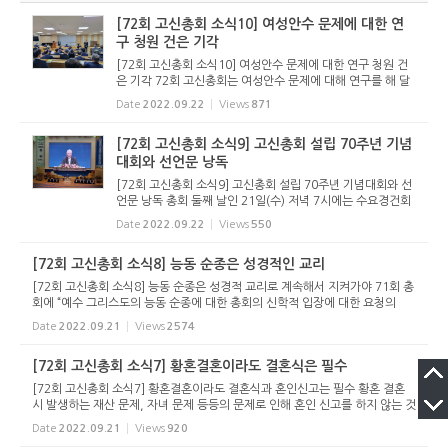
종적으로 등...
[72회 고신총회 소식10] 여성안수 문제에 대한 연
구 청원 건은 기각
[72회 고신총회 소식10] 여성안수 문제에 대한 연구 청원 건
은 기각 72회 고신총회는 여성안수 문제에 대해 연구를 해 달
라는 청원에 대해 기각하기로 했다. 총회 미래정책위원회는 여
Date
2022.09.22
Views
871
성 안수에 대한 각각의 성경적 근거에 대해 연구해 달라고 청
원했는데, 이...
[72회 고신총회 소식9] 고신총회 설립 70주년 기념
대회와 선언문 낭독
[72회 고신총회 소식9] 고신총회 설립 70주년 기념대회와 선
언문 낭독 총회 둘째 날인 21일(수) 저녁 7시에는 수요경건회
를 겸하여 총회 설립 70주년 기념대회를 열었다. 1952년 9월
Date
2022.09.22
Views
550
진주에서 시작된 고신총회가 어느덧 70년을 맞아 기념대회를
개최한 것. 총...
[72회 고신총회 소식8] 능동 순종은 성경적인 교리
[72회 고신총회 소식8] 능동 순종은 성경적 교리로 계속해서 지켜가야 71회 총
회에 “예수 그리스도의 능동 순종에 대한 총회의 신학적 입장에 대한 요청의
건”이 상정되었다. 이에 대해 신학위원회와 고려신학대학원 교수회, 고신대학
Date
2022.09.21
Views
2574
교 신학과 ...
[72회 고신총회 소식7] 황혼결혼이라도 결혼식은 필수
[72회 고신총회 소식7] 황혼결혼이라도 결혼식과 혼인신고는 필수 황혼 결혼
시 발생하는 재산 문제, 자녀 문제 등등의 문제로 인해 혼인 신고를 하지 않는 것
은 자신들의 이익만을 생각하는 불법, 편법적인 행위 고령사회가 됨에 따라 ‘황
Date
2022.09.21
Views
920
혼결혼&rsquo...