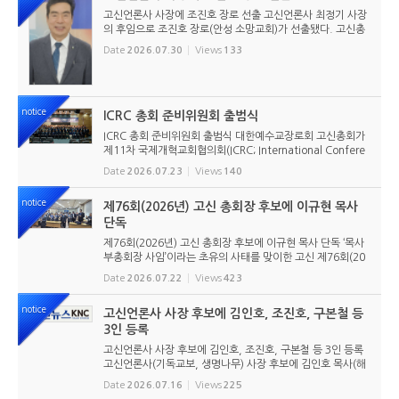
고신언론사 사장에 조진호 장로 선출 고신언론사 최정기 사장
의 후임으로 조진호 장로(안성 소망교회)가 선출됐다. 고신총
회 유지재단 이사회는 2026년 7월 30일(목) 오전 11시 고신
Date
2026.07.30
Views
133
총회회관 3층에서 임시이사회를 열고, 조진호 장로를 차기 사
장으로 선임했...
notice
ICRC 총회 준비위원회 출범식
ICRC 총회 준비위원회 출범식 대한예수교장로회 고신총회가
제11차 국제개혁교회협의회(ICRC; International Confere
nce of Reformed Churches) 총회를 앞두고 본격적인 준비
Date
2026.07.23
Views
140
에 들어갔다. 2026년 7월 20일 서울 남서울교회에서 ‘ICRC
총회 준비위원회 ...
notice
제76회(2026년) 고신 총회장 후보에 이규현 목사
단독
제76회(2026년) 고신 총회장 후보에 이규현 목사 단독 ‘목사
부총회장 사임’이라는 초유의 사태를 맞이한 고신 제76회(20
26년) 총회장 후보에 이규현 목사(인천노회) 단독으로 입후보
Date
2026.07.22
Views
423
했다. 6월 9일 경남마산노회의 추천을 받아 입후보했던 강영
구...
notice
고신언론사 사장 후보에 김인호, 조진호, 구본철 등
3인 등록
고신언론사 사장 후보에 김인호, 조진호, 구본철 등 3인 등록
고신언론사(기독교보, 생명나무) 사장 후보에 김인호 목사(해
오름교회), 조진호 장로(소망교회), 구본철 장로(남서울교회)
Date
2026.07.16
Views
225
가 등록했다. 당초 김희종 목사(유호교회)도 거론되었으나 최