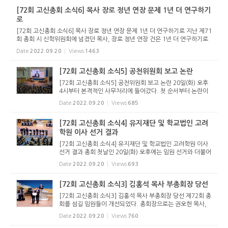
[72회 고신총회 소식6] 목사 장로 정년 연장 문제 1년 더 연구하기
로
[72회 고신총회 소식6] 목사 장로 정년 연장 문제 1년 더 연구하기로 지난 제71
회 총회 시 신학위원회에 넘겼던 목사, 장로 정년 연장 건은 1년 더 연구하기로
했다. 첫째 날 공천위원회 보고를 마친 뒤 이어진 유안건 보고를 통해 신학위원
Date
2022.09.20
Views
1463
회는 이 건이 많은...
[72회 고신총회 소식5] 공천위원회 보고 논란
[72회 고신총회 소식5] 공천위원회 보고 논란 20일(화) 오후
4시부터 본격적인 사무처리에 들어갔다. 첫 순서부터 논란이
있었다. 공천위원회 보고에 대한 문제제기가 있었던 것. 총회
Date
2022.09.20
Views
685
재판국, 총회감사국, 선거관리위원회의 구성에 있어서 지역
편중이 되었고...
[72회 고신총회 소식4] 유지재단 및 학교법인 고려
학원 이사 선거 결과
[72회 고신총회 소식4] 유지재단 및 학교법인 고려학원 이사
선거 결과 총회 첫날인 20일(화) 오후에는 임원 선거와 더불어
총회유지재단 및 학교법인 고려학원 이사 선출이 있었다. 선출
Date
2022.09.20
Views
693
된 이사는 다음과 같다. <총회유지재단 이사 당선자> 정영락
목사(부산...
[72회 고신총회 소식3] 김홍석 목사 부총회장 당선
[72회 고신총회 소식3] 김홍석 목사 부총회장 당선 제72회 총
회를 섬길 임원들이 개선되었다. 총회장으로는 권오헌 목사,
목사부총회장에 김홍석 목사, 장로부총회장에 전우수 장로가
Date
2022.09.20
Views
760
당선되었다. 지난 해에 이어 각축을 벌인 서기에는 소재운 목