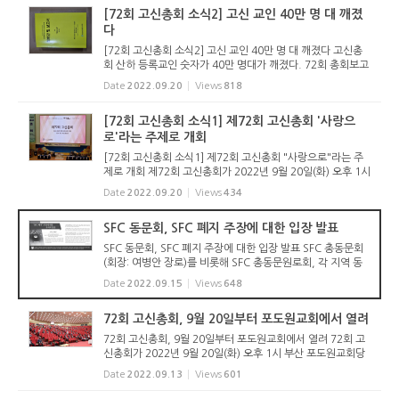
사가 6표 차...
[72회 고신총회 소식2] 고신 교인 40만 명 대 깨졌
다
[72회 고신총회 소식2] 고신 교인 40만 명 대 깨졌다 고신총
회 산하 등록교인 숫자가 40만 명대가 깨졌다. 72회 총회보고
서에 실린 통계에 의하면 2022년 2월 현재 고신교회에 등록
Date
2022.09.20
Views
818
된 교인은 388,682명으로 지난해 401,538명에 비해 12,85
6명이 줄었다. 등록...
[72회 고신총회 소식1] 제72회 고신총회 '사랑으
로'라는 주제로 개회
[72회 고신총회 소식1] 제72회 고신총회 "사랑으로"라는 주
제로 개회 제72회 고신총회가 2022년 9월 20일(화) 오후 1시
포도원교회 드림센터에서 개회했다. 총회는 본격적인 회무에
Date
2022.09.20
Views
434
앞서 개회에배를 드렸다. 총회장 강학근 목사가 예배 인도를
했으며, 부총회...
SFC 동문회, SFC 폐지 주장에 대한 입장 발표
SFC 동문회, SFC 폐지 주장에 대한 입장 발표 SFC 총동문회
(회장: 여병안 장로)를 비롯해 SFC 총동문원로회, 각 지역 동
문회와 원로회 등이 이번 총회에 상정된 SFC 폐지 주장에 대
Date
2022.09.15
Views
648
해 아래와 같이 입장을 발표했다. 이 입장문은 개혁정론을 비
롯해 기독교보, ...
72회 고신총회, 9월 20일부터 포도원교회에서 열려
72회 고신총회, 9월 20일부터 포도원교회에서 열려 72회 고
신총회가 2022년 9월 20일(화) 오후 1시 부산 포도원교회당
(김문훈 목사 시무)에서 개회한다. “사랑으로”(갈 5:6)라는 표
Date
2022.09.13
Views
601
제로 열리는 이번 총회는 총회 설립 70주년을 맞이하는 때이
기도...