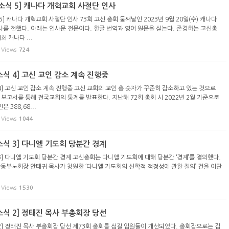
 소식 5] 캐나다 개혁교회 사절단 인사
 5] 캐나다 개혁교회 사절단 인사 73회 고신 총회 둘째날인 2023년 9월 20일(수) 캐나다
를 전했다. 아래는 인사문 전문이다. 한글 번역과 영어 원문을 싣는다. 존경하는 고신총
희 캐나다 ...
Views
724
소식 4] 고신 교인 감소 계속 진행중
4] 고신 교인 감소 계속 진행중 고신 교회의 교인 총 숫자가 꾸준히 감소하고 있는 것으로
 보고서를 통해 전국교회의 통계를 발표한다. 지난해 72회 총회 시 2022년 2월 기준으로
388,68...
Views
1044
소식 3] 다니엘 기도회 당분간 경계
3] 다니엘 기도회 당분간 경계 고신총회는 다니엘 기도회에 대해 당분간 ‘경계’를 결의했다.
남동부노회장 안태귀 목사가 청원한 ‘다니엘 기도회의 신학적 적정성에 관한 질의’ 건을 이단
Views
1530
소식 2] 정태진 목사 부총회장 당선
 2] 정태진 목사 부총회장 당선 제73회 총회를 섬길 임원들이 개선되었다. 총회장으로는 김