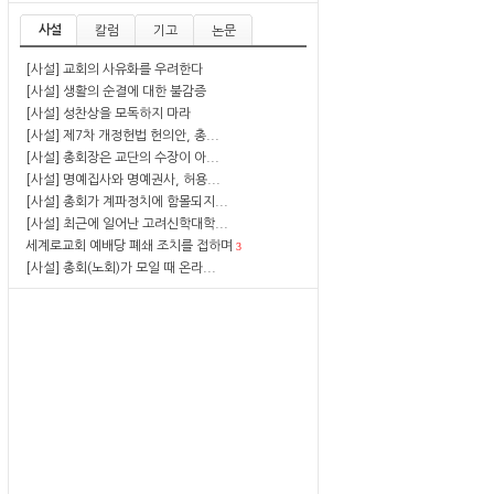
사설
칼럼
기고
논문
[사설] 교회의 사유화를 우려한다
[사설] 생활의 순결에 대한 불감증
[사설] 성찬상을 모독하지 마라
[사설] 제7차 개정헌법 헌의안, 총...
[사설] 총회장은 교단의 수장이 아...
[사설] 명예집사와 명예권사, 허용...
[사설] 총회가 계파정치에 함몰되지...
[사설] 최근에 일어난 고려신학대학...
세계로교회 예배당 폐쇄 조치를 접하며
3
[사설] 총회(노회)가 모일 때 온라...