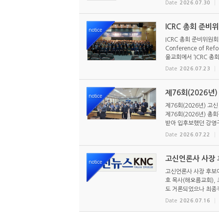
Date
2026.07.30
ICRC 총회 준비
notice
ICRC 총회 준비위원회
Conference of R
울교회에서 ‘ICRC 총회
Date
2026.07.23
제76회(2026년
notice
제76회(2026년) 고
제76회(2026년) 
받아 입후보했던 강영구
Date
2026.07.22
고신언론사 사장 후
notice
고신언론사 사장 후보에
호 목사(해오름교회),
도 거론되었으나 최종적
Date
2026.07.16