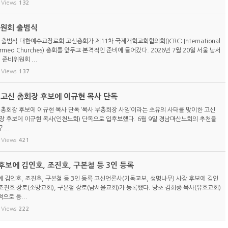
Views
132
위원회 출범식
 출범식 대한예수교장로회 고신총회가 제11차 국제개혁교회협의회(ICRC; International
eformed Churches) 총회를 앞두고 본격적인 준비에 들어갔다. 2026년 7월 20일 서울 남서
 준비위원회 ...
Views
137
) 고신 총회장 후보에 이규현 목사 단독
신 총회장 후보에 이규현 목사 단독 ‘목사 부총회장 사임’이라는 초유의 사태를 맞이한 고신
총회장 후보에 이규현 목사(인천노회) 단독으로 입후보했다. 6월 9일 경남마산노회의 추천을
...
Views
421
보에 김인호, 조진호, 구본철 등 3인 등록
 김인호, 조진호, 구본철 등 3인 등록 고신언론사(기독교보, 생명나무) 사장 후보에 김인
 조진호 장로(소망교회), 구본철 장로(남서울교회)가 등록했다. 당초 김희종 목사(유호교회)
으로 등...
Views
222