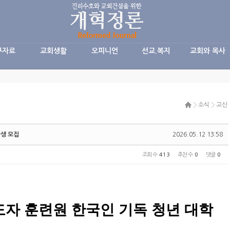
구자료
교회생활
오피니언
선교.복지
교회와 목사
소식
고신
학생 모집
2026.05.12 13:58
조회 수
413
추천 수
0
댓글
0
도자 훈련원 한국인 기독 청년 대학