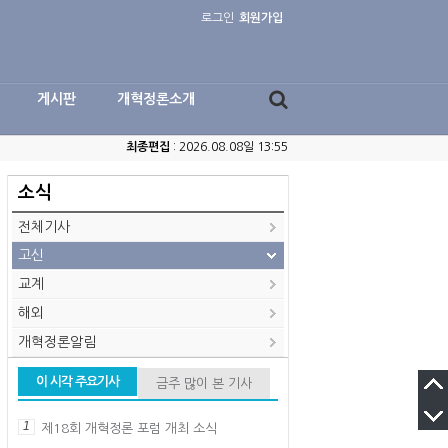
로그인
회원가입
게시판
개혁정론소개
최종편집
: 2026.08.08일 13:55
소식
전체기사
고신
교계
해외
개혁정론알림
이 시각 주요기사
금주 많이 본 기사
1
제18회 개혁정론 포럼 개최 소식