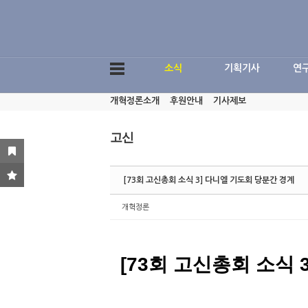
Sketchbook5, 스케치북5
소식
기획기사
연
개혁정론소개
후원안내
기사제보
Sketchbook5, 스케치북5
고신
[73회 고신총회 소식 3] 다니엘 기도회 당분간 경계
개혁정론
[73회 고신총회 소식