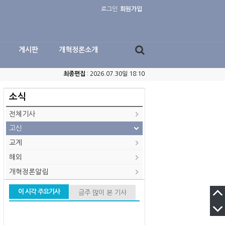
로그인
회원가입
게시판
개혁정론소개
최종편집
: 2026.07.30일 18:10
소식
전체기사
고신
교계
해외
개혁정론알림
이 시각 주요기사
금주 많이 본 기사