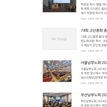
박광영 목사, 벧엘 캐나
토 북쪽 리치몬드 힐(Ric
에서 박광영 목사의 선교목사
Date
2024.04.18
74회 고신총회 
74회 고신총회 총대 명
No Image
원노회(6명) 목사 : 
식 배상식 강인영 문용만
Date
2024.04.17
서울남부노회 20
서울남부노회 2024년 
로 정한 장소에서 개최되
성산교회당(장태영 목사 
Date
2024.04.16
부산남부노회 20
부산남부노회 2024년 
로 정한 장소에서 개최되