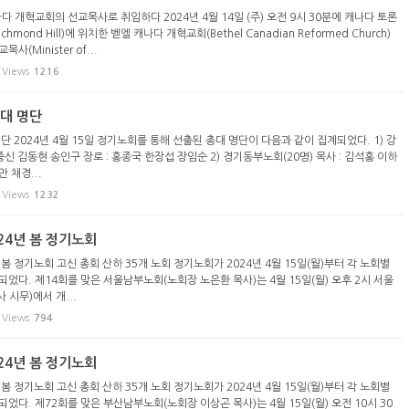
다 개혁교회의 선교목사로 취임하다 2024년 4월 14일 (주) 오전 9시 30분에 캐나다 토론
hmond Hill)에 위치한 벧엘 캐나다 개혁교회(Bethel Canadian Reformed Church)
(Minister of...
Views
1216
총대 명단
단 2024년 4월 15일 정기노회를 통해 선출된 총대 명단이 다음과 같이 집계되었다. 1) 강
권중신 김동현 송인구 장로 : 홍종국 한장섭 장임순 2) 경기동부노회(20명) 목사 : 김석홍 이하
 채경...
Views
1232
24년 봄 정기노회
봄 정기노회 고신 총회 산하 35개 노회 정기노회가 2024년 4월 15일(월)부터 각 노회별
었다. 제14회를 맞은 서울남부노회(노회장 노은환 목사)는 4월 15일(월) 오후 2시 서울
시무)에서 개...
Views
794
24년 봄 정기노회
봄 정기노회 고신 총회 산하 35개 노회 정기노회가 2024년 4월 15일(월)부터 각 노회별
었다. 제72회를 맞은 부산남부노회(노회장 이상곤 목사)는 4월 15일(월) 오전 10시 30