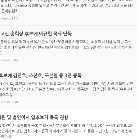
 출범식 대한예수교장로회 고신총회가 제11차 국제개혁교회협의회(ICRC; International
eformed Churches) 총회를 앞두고 본격적인 준비에 들어갔다. 2026년 7월 20일 서울 남서
 준비위원회 ...
Views
117
) 고신 총회장 후보에 이규현 목사 단독
신 총회장 후보에 이규현 목사 단독 ‘목사 부총회장 사임’이라는 초유의 사태를 맞이한 고신
총회장 후보에 이규현 목사(인천노회) 단독으로 입후보했다. 6월 9일 경남마산노회의 추천을
...
Views
385
보에 김인호, 조진호, 구본철 등 3인 등록
 김인호, 조진호, 구본철 등 3인 등록 고신언론사(기독교보, 생명나무) 사장 후보에 김인
 조진호 장로(소망교회), 구본철 장로(남서울교회)가 등록했다. 당초 김희종 목사(유호교회)
으로 등...
Views
200
임원 및 법인이사 입후보자 등록 현황
 및 법인이사 입후보자 등록 현황 - 목사부총회장 후보에 정은석, 최성은 목사가 입후보 고신
 법인이사로 섬길 입후보자의 윤곽이 아래와 같이 나왔다. 이들은 지난 7월 30일까지 접수
전한 후...