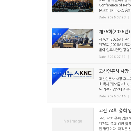
ICRC 총회 준비위원회
Conference of R
울교회에서 ‘ICRC 총회
Date
2026.07.23
제76회(2026년
notice
제76회(2026년) 고
제76회(2026년) 
받아 입후보했던 강영구
Date
2026.07.22
고신언론사 사장 후
notice
고신언론사 사장 후보에
호 목사(해오름교회),
도 거론되었으나 최종적
Date
2026.07.16
고신 74회 총회 
고신 74회 총회 임원
No Image
제74회 총회 임원 및
된 명단이다. 아직은 완