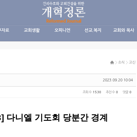
구자료
교회생활
오피니언
선교.복지
교회와 목사
소식
고신
2023.09.20 10:04
조회 수
1530
추천 수
0
댓글
0
 3] 다니엘 기도회 당분간 경계