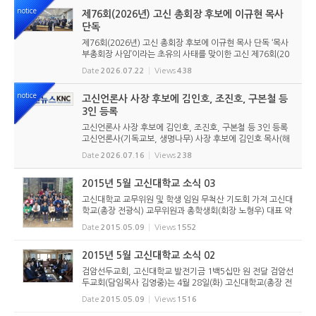
총회 준비위원회 ...
notice
제76회(2026년) 고신 총회장 후보에 이규현 목사
단독
제76회(2026년) 고신 총회장 후보에 이규현 목사 단독 ‘목사
부총회장 사임’이라는 초유의 사태를 맞이한 고신 제76회(20
26년) 총회장 후보에 이규현 목사(인천노회) 단독으로 입후보
Date
2026.07.22
Views
438
했다. 6월 9일 경남마산노회의 추천을 받아 입후보했던 강영
구...
notice
고신언론사 사장 후보에 김인호, 조진호, 구본철 등
3인 등록
고신언론사 사장 후보에 김인호, 조진호, 구본철 등 3인 등록
고신언론사(기독교보, 생명나무) 사장 후보에 김인호 목사(해
오름교회), 조진호 장로(소망교회), 구본철 장로(남서울교회)
Date
2026.07.16
Views
238
가 등록했다. 당초 김희종 목사(유호교회)도 거론되었으나 최
종적으로 등...
2015년 5월 고신대학교 소식 03
고신대학교 교무위원 및 학생 임원 무척산 기도회 가져 고신대
학교(총장 전광식) 교무위원과 총학생회(회장 노형우) 대표 약
20명이 5월 2일(토) 무척산 기도원에서 5월 정기 기도회를 가
Date
2015.05.09
Views
1552
졌다. 1부 예배에서 조성국 교목실장은 열왕기상 18장 41절
~46절을 통...
2015년 5월 고신대학교 소식 02
검암선두교회, 고신대학교 발전기금 1백5십만 원 전달 검암선
두교회(담임목사 김영중)는 4월 28일(화) 고신대학교(총장 전
광식)를 방문하여 발전기금 1백5십만 원을 전달했다. 김영중
Date
2015.05.09
Views
1516
목사는 “신실한 하나님의 일꾼들이 양성되는 고신대학교와 검