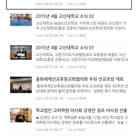
전광식)를 방문하여 발전기금 1천만 원을 전달했다. 노정각 목
Date
2015.04.22
Views
1759
사는 말씀과 성령으로 제자 되어 세상에서 증인으로 살아갈 기
독인재 양...
2015년 4월 고신대학교 소식 02
고신대학교 태권도선교학과, 카자흐스탄 태권도 친선경기 가
져 고신대학교(총장 전광식) 태권도선교학과(학과장 이정기)
는 카자흐스탄 태권도 국가대표 선수 12명과 4월 16일(목) 국
Date
2015.04.18
Views
1645
가 친선 경기를 부산 양정모 체육관에서 가졌다. 부산태권도협
회(회장 김형...
2015년 4월 고신대학교 소식 01
고신대학교, 고운가이드치과병원과의 교류협정 체결식 고신
대학교(총장 전광식)는 고운가이드치과병원(병원장 이창진)과
4월 16일(목) 오전 11시 고신대학교 섬김관 4층 회의실에서
Date
2015.04.18
Views
1974
해외 선교 지원 및 의료 서비스 제휴 협력을 위한 교류협정 체
결식을 가졌다...
총회세계선교후원교회협의회 주최 선교포럼 개최
총회세계선교후원교회협의회 주최 선교포럼 개최 -60주년 선
교대회 참여와 협력 방안을 모색하다- 성희찬 목사 마산제일
교회 담임목사 고신 총회 해외 선교 60년을 기념하여 오는 6
Date
2015.04.18
Views
1934
월에 열릴 예정인 <고신선교 60주년 기념대회>를 앞두고 총
회세계선교후원...
학교법인 고려학원 이사회 강영안 장로 이사장 선출
▲ 강영안 교수 ⓒ 개혁정론 오늘(4월 17일) 모인 학교법인 고
려학원 이사회는 강영안 장로를 이사장으로 선출했다. 오늘 1
2시에 부산의 송도 법인 회의실에서 오늘부로 임기가 시작되
Date
2015.04.17
Views
3567
는 이사 4인(최한주, 황만선, 옥재부, 변성규 이사)과 남아있
는 이사 5인(강...