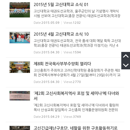
암선두교회가...
2015년 5월 고신대학교 소식 01
고신대학교 태권도선교학과, 울주군민의 날 기념행사 개막식
시범 선보여 고신대학교(총장 전광식) 태권도선교학과(학과장
이정기) 시범단은 지난 4월 25일(토) 울산시 울주군에 위치한
Date
2015.05.09
Views
1202
간절곶 스포츠파크에서 개최된 ‘제 24회 울주군민의 날’ 기념
행사 개회...
2015년 4월 고신대학교 소식 10
고신대학교 태권도선교학과, 전국 품새 대회 메달 획득 고신대
학교(총장 전광식) 태권도선교학과(학과장 이정기)는 지난 4
월 25일(토) ~ 26일(일) 강원도 원주에서 개최된 제6회 상지
Date
2015.04.30
Views
1594
대 총장배 전국 태권도 품새 대회에서 단체전 부문 2위(김진희
(1학년), 변...
제8회 전국목사부부수양회 열리다
고신총회가 주최하고 고려신학대학원 총동창회가 주관한 제8
회 전국목사부부수양회가 4월 27일(월)부터 29일(수)까지 ‘교
회, 이 땅의 희망’이라는 주제로 치악산 명성수양관에서 열렸
Date
2015.04.30
Views
2770
다. 총동창회장 오병욱목사(충청노회 하나교회, 36회)는 수양
회에 참석한 4...
‘제2회 고신사회복지역사 포럼 및 세미나’에 다녀와
서
‘제2회 고신사회복지역사 포럼 및 세미나’에 다녀와서 황원하
목사 산성교회 담임목사 고신총회 인재풀운영위원회 전문위
원(서기) 2015년 4월 27일-28일에 경주에서는 매우 의미 있
Date
2015.04.29
Views
3749
는 세미나가 열렸다. 고신총회 ‘사회복지위원회’ 주최로 열린
‘제2회 고신사...
고신긴급재난구호단, 네팔을 위한 구호활동하기로