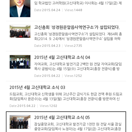
임 학교법인 고려학원(고신대학교) 이사회는 4월 17일(금) 제
64-2회 제5차 임시이사회를 개최하여 제26대 이사장에 강영
Date
2015.04.24
Views
1448
안 이사(주님의 보배교회 장로)를 선임하였다. 신임 강영안 이
사장은 고신대...
고신총회 ‘성경원문말씀사역연구소’가 설립되었다.
고신총회 ‘성경원문말씀사역연구소’가 설립되었다. 제64회 총
회(2014. 9. 24)에서 ‘성경원문말씀사역연구소’ 설립을 허락
하고, 신학위원회(위원장 김성복 목사)에서 추진위원회를 구
Date
2015.04.23
Views
2735
성하여 제65회 총회에 보고하도록 결정되었는데, 드디어 구체
적인 결실을 보...
2015년 4월 고신대학교 소식 04
자여교회, 고신대학교 발전기금 2백만 원 전달 자여교회(담임
목사 공범식)는 4월 15일(수) 고신대학교(총장 전광식)를 방
문하여 발전기금 2백만 원을 전달했다. 공범식 목사는 참 신앙
Date
2015.04.22
Views
1252
을 가르치며, 선한 행실로 세상을 따뜻하게 하는 참된 일꾼을
양성하는 고...
2015년 4월 고신대학교 소식 03
드림교회, 고신대학교 신학생을 위해 고난주간 금식기도 헌금 전액 후원 드림교
회(담임목사 윤은수)는 4월 13일(월) 고신대학교(총장 전광식)를 방문하여 신
학과 학생들을 위해 식비로 사용해 달라며 40만 원을 후원했다. 윤은수 목사는
Date
2015.04.22
Views
1202
비록 적은 금액이지만 ...
2015년 4월 고신대학교 소식 05
잠실중앙교회, 고신대학교 발전기금 1천만 원 전달 서울 잠실
중앙교회(담임목사 노정각)는 4월 17일(금) 고신대학교(총장