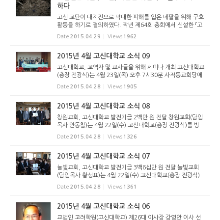
하다
고신 교단이 대지진으로 막대한 피해를 입은 네팔을 위해 구호
활동을 하기로 결의하였다. 작년 제64회 총회에서 신설한 『고
신재난긴급구호단』(단장: 김세중 목사)이 이번에 가동을 하게
Date
2015.04.29
Views
1962
된것이다. 어제 2015년 4월 28일(화) 17:00에 경주 소재 코
오롱호텔에...
2015년 4월 고신대학교 소식 09
고신대학교, 교역자 및 교사들을 위해 세미나 개최 고신대학교
(총장 전광식)는 4월 23일(목) 오후 7시30분 사직동교회당에
서 ‘청소년들과 소통하는 SNS 활용법’을 주제로 2015년 첫 교
Date
2015.04.28
Views
1905
역자 및 교사 세미나를 개최했다. 이 날 강의를 맡은 전성민 이
사((주)크...
2015년 4월 고신대학교 소식 08
창원교회, 고신대학교 발전기금 2백만 원 전달 창원교회(담임
목사 안동철)는 4월 22일(수) 고신대학교(총장 전광식)를 방
문하여 발전기금 2백만 원을 전달했다. 안동철 목사는 고신대
Date
2015.04.28
Views
1326
학교가 성령의 능력을 힘입어 땅 끝까지 하나님의 사랑과 복음
을 전하는 귀...
2015년 4월 고신대학교 소식 07
늘빛교회, 고신대학교 발전기금 3백6십만 원 전달 늘빛교회
(담임목사 황성표)는 4월 22일(수) 고신대학교(총장 전광식)
를 방문해 발전기금 3백6십만 원을 전달했다. 황성표 목사는
Date
2015.04.28
Views
1361
변함없는 진리를 연구하는 고신대학교가 하나님 중심, 성경중
심의 개혁주의 ...
2015년 4월 고신대학교 소식 06
교법인 고려학원(고신대학교) 제26대 이사장 강영안 이사 선