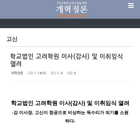
Sketchbook5, 스케치북5
고신
학교법인 고려학원 이사(감사) 및 이취임식
Sketchbook5, 스케치북5
열려
개혁정론
조회 수
1875
추천 수
0
댓글
0
학교법인 고려학원
이사
(
감사
)
및 이취임식 열려
-
강 이사장
,
고신이 창공으로 비상하는 독수리가 되기를 소원
하다
-