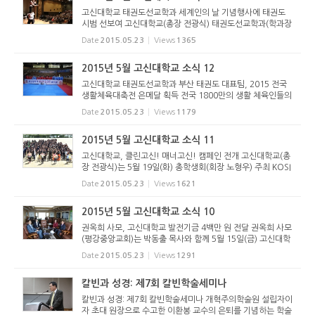
고신대학교 태권도선교학과 세계인의 날 기념행사에 태권도
시범 선보여 고신대학교(총장 전광식) 태권도선교학과(학과장
이정기) 시범단은 지난 5월 20일(수)에 ‘제 8회 세계인의 날'을
Date
2015.05.23
Views
1365
맞이하여 부산 롯데 백화점 광복점에서 국내에 거주하는 다문
화 가정들...
2015년 5월 고신대학교 소식 12
고신대학교 태권도선교학과 부산 태권도 대표팀, 2015 전국
생활체육대축전 은메달 획득 전국 1800만의 생활 체육인들의
축제인 “2015 전국 생활체육대축전”이 문화체육관광부와 국
Date
2015.05.23
Views
1179
민체육진흥공단, 국민생활체육종목별연합회 주관하여 경기도
이천을 중심으로...
2015년 5월 고신대학교 소식 11
고신대학교, 클린고신! 매너고신! 캠페인 전개 고신대학교(총
장 전광식)는 5월 19일(화) 총학생회(회장 노형우) 주최 KOSI
NPIAD 체육대회를 개최하며 『클린고신! 매너고신! 캠페인』을
Date
2015.05.23
Views
1621
전개하며 선포식을 가졌다. 총학생회, 동아리와 연계해 추진
하는 이 캠...
2015년 5월 고신대학교 소식 10
권옥희 사모, 고신대학교 발전기금 4백만 원 전달 권옥희 사모
(평강중앙교회)는 박동출 목사와 함께 5월 15일(금) 고신대학
교를 방문해 발전기금 4백만 원을 전달했다. 권옥희 사모는
Date
2015.05.23
Views
1291
“하나님께서 부어 주신 은혜가 감사하며 그 은혜를 함께 나누
고 싶었다”며...
칼빈과 성경: 제7회 칼빈학술세미나
칼빈과 성경: 제7회 칼빈학술세미나 개혁주의학술원 설립자이
자 초대 원장으로 수고한 이환봉 교수의 은퇴를 기념하는 학술