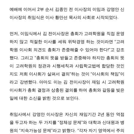
예배에 이어서
2
부 순서 김종인 전 이사장의 이임과 강영안 신
이사장의 취임식은 이사 황만선 목사의 사회로 시작되었다
.
먼저
,
이임식에서 김 전이사장은 총회가 고려학원을 직접 운영
하지 않고 적절한 이사를 세워 위탁경영 하는 것이라면
“
고려
학원 이사회 의견도 총회가 존중해줄 수 있어야 한다
!”
고 강조
했다
.
그리고
“
총회의 뜻을 받들고 존중해야 하지만 총회의 뜻
이 고려학원의 정관과 시행세칙과 사립학교법에 합당한 것인
지도 저희 이사회가 살펴서 결의
”
하는 것이
“
이사회의 책임
”
이
라고 강변했다
.
아마도 이는 김 전이사장이 재임 시 고려학원
이사회가 총회 결정과 상충된 결의를 하여 총회와 갈등을 빚은
일에 대한 소신을 밝힌 것으로 보인다
.
취임사에서 강영안 이사장은 자신의 재임기간
2
년 동안 역점
을 두고자 하는 두 가지를
“
정체성 문제
”
와 대학과 신대원과 병
원의
“
지속가능성 문제
”
라고 밝혔다
. “
각자 자기 영역에서 주의