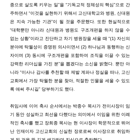
종으로 살도록 키우는 일
”
을
“
기독교적 정체성의 핵심
”
으로 간
주하면서
“
이것을 실현하기 위해서 고신대학교와 병원
,
신대원
은 지속 가능한 기관
”
이 될 것을 주문했다
.
또한 현실적으로
“
대학뿐만 아니라 신대원과 병원도 구조개편을 하지 않을 수
없는 상황
”
이라고 진단하고 차기 병원장을 세울 때
“(1)
자신의
분야에 탁월성이 증명된 의사이면서
(2)
하나님과 동행하는 신
자이며
(3)
동시에 구조개편을 포함하여 조직을 이끌 수 있는
강력한 리더십을 가진 분
”
을 뽑겠다는 소신을 밝혔다
.
뿐만 아
니라
“
이사나 감사를 추천할 때 제발 계파나 정실을 떠나
,
고신
교회에서 가장 탁월한 분을 찾아
,
적절한 인물을 세울 수 있도
록 애써 주시길
”
당부하기도 했다
.
취임사에 이어 축사 순서에서는 박종수 목사가 전이사장이 임
기 동안 성실하고 최선을 다했다는 의미에서 이임을 위한 이례
적인 축사를 했고 장희종 목사는 현 이사장이 학문적으로 뛰어
난 인재이자 고신교회의 신실한 장로로써 이사장으로 취임하
게 된 것을 뜻 깊게 생각하며 진심으로 축하했다
.