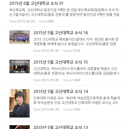
2015년 6월 고신대학교 소식 01
부산북교회, 고신대학교 발전기금 5백만 원 전달 부산북교회(담임목사 조서구)
는 5월 6일(수) 고신대학교(총장 전광식)를 방문하여 발전기금 5백만 원을 전달
했다. 조서구 목사는 “세계를 품고 하나님의 말씀을 배우며 낮은 자리도 마다하
Date
2015.06.06
Views
965
지 않고 사랑의 섬김...
2015년 5월 고신대학교 소식 16
2015 고신대학교 해외봉사단 발대식 가져 -헌신된 봉사로 한
국문화를 세계에 알리고 오겠습니다- 고신대학교(총장 전광
식)는 2015년 5월 28일(목) 오후 5시 손양원기념홀에서 201
Date
2015.05.30
Views
1635
5년 고신대 해외봉사단 발대식을 가졌다. 2015년 고신대학교
해외봉사단은 중국...
2015년 5월 고신대학교 소식 15
고신대학교, 하누리크리스천스쿨과의 교류협정 체결식 고신
대학교(총장 전광식)는 하누리크리스천스쿨(교장 김원동)와 5
월 28일(목) 오전 11시 고신대학교 섬김관 4층 회의실에서 우
Date
2015.05.30
Views
1468
수한 인재 양성 및 기독교 청소년의 문화활동 교류를 위한 교
류협정 체결식...
2015년 5월 고신대학교 소식 14
간호대학 이영은 교수, 제43회 여성건강간호학회 춘계 학술대
회 우수논문상 수상 고신대학교 간호대학 이영은 교수는 201
5년 5월 22일(토) 개최된 제 43회 여성건강간호학회(학회장
Date
2015.05.30
Views
1340
이은희) 춘계학술대회에서 우수논문상을 수상했다. 창신대학
교 오은주 교수...
2015년 5월 고신대학교 소식 13