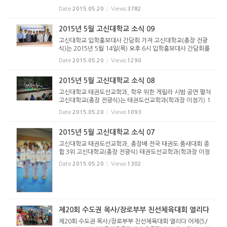
세미나가 2015년 5월 12일 화요일 고신대학교 손양원홀에서
Date
2015.05.20
Views
3782
개최되었다. ▲제7회 칼빈학술세미나 ⓒ 황대우 먼저, 1부 순
서로 예배를 드...
2015년 5월 고신대학교 소식 09
고신대학교 입학홍보대사 간담회 가져 고신대학교(총장 전광
식)는 2015년 5월 14일(목) 오후 6시 입학홍보대사 간담회를
가졌다. 이 날 송영목 대외협력처장의 기도로 시작된 간담회는
Date
2015.05.20
Views
1290
전광식 총장의 인사말씀에 이어 올 해 입학홍보대사로 위촉된
분들께 위...
2015년 5월 고신대학교 소식 08
고신대학교 태권도선교학과, 학우 위한 게릴라 시범 공연 펼쳐
고신대학교(총장 전광식)는 태권도선교학과(학과장 이정기) 1
학년 신입생들은 지난 5월 13일(수) 교내 노천 광장에서 함께
Date
2015.05.20
Views
1093
공부하는 학우들을 위해서 게릴라 시범 공연을 펼쳤다. 이번
게릴라공...
2015년 5월 고신대학교 소식 07
고신대학교 태권도선교학과, 총장배 전국 태권도 품새대회 종
합 3위 고신대학교(총장 전광식) 태권도선교학과(학과장 이정
기)는 지난 5월 8일(금) ~ 10일(일) 계명대학교 실내체육관에
Date
2015.05.20
Views
1302
서 개최된 제12회 계명대학교 총장배 전국 태권도 품새대회에
서 개인부문...
제20회 수도권 목사/장로부부 친선체육대회 열리다
제20회 수도권 목사/장로부부 친선체육대회 열리다 어제(5/