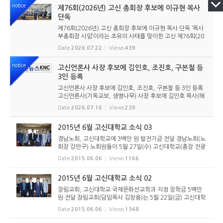
총회 준비위원회 ...
notice
제76회(2026년) 고신 총회장 후보에 이규현 목사
단독
제76회(2026년) 고신 총회장 후보에 이규현 목사 단독 ‘목사
부총회장 사임’이라는 초유의 사태를 맞이한 고신 제76회(20
26년) 총회장 후보에 이규현 목사(인천노회) 단독으로 입후보
Date
2026.07.22
Views
439
했다. 6월 9일 경남마산노회의 추천을 받아 입후보했던 강영
구...
notice
고신언론사 사장 후보에 김인호, 조진호, 구본철 등
3인 등록
고신언론사 사장 후보에 김인호, 조진호, 구본철 등 3인 등록
고신언론사(기독교보, 생명나무) 사장 후보에 김인호 목사(해
오름교회), 조진호 장로(소망교회), 구본철 장로(남서울교회)
Date
2026.07.16
Views
239
가 등록했다. 당초 김희종 목사(유호교회)도 거론되었으나 최
종적으로 등...
2015년 6월 고신대학교 소식 03
경남노회, 고신대학교에 3백만 원 발전기금 전달 경남노회(노
회장 강만구) 노회원들이 5월 27일(수) 고신대학교(총장 전광
식)를 방문해 발전기금 3백만 원을 전달했다. 강만구 노회장은
Date
2015.06.06
Views
1166
“개혁주의 신앙의 기초위에서 교회와 인류사회에 공헌하는 귀
한 하나님 ...
2015년 6월 고신대학교 소식 02
장림교회, 고신대학교 국제문화선교학과 지정 장학금 5백만
원 전달 장림교회(담임목사 김창용)는 5월 22일(금) 고신대학
교(총장 전광식)를 방문하여 국제문화선교학과(학과장 신경
Date
2015.06.06
Views
1348
규) 지정 장학금 5백만 원을 전달했다. 김창용 목사는 전 지구
적 관점에서 성...