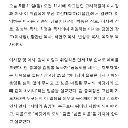
오늘
5
월
11
일
(
월
)
오전
11
시에 학교법인 고려학원의 이사장
과 이사 이 취임식이 부산 고신대학교
(
예음관
)
에서 열렸다
.
이
임하는 이사는 김종인 장로
(
이사장
),
박종윤 장로
,
이시원 장
로
,
김성복 목사
,
최정철 목사이며 취임하는 이사는 강영안 장
로
(
이사장
),
황만선 목사
,
최한주 목사
,
변성규 목사
,
옥재부 목
사이다.
이사장 및 이사
,
감사 이임과 취임식은 먼저
1
부 순서로 예배를
드렸다
.
현 총회장 김철봉 목사가
“
공동체를 세우는 지도자
”
라
는 제목으로 열왕기상
4
장
29
절
“
하나님이 솔로몬에게 지혜와
총명을 심히 많이 주시고 또 넓은 마음을 주시되 바닷가의 모
래 같이 하시니
”
라는 말씀을 설교했다
.
김 총회장은 고신의 지
도자라면 누구든지 이 말씀을 외우고 묵상해야 한다고 강조하
면서 먼저
, “
지혜와 총명
”
이 누구보다 뛰어난 사람이 되어야 하
고
,
다음으로
“
바닷가의 모래
”
같은
“
넓은 마음
”
을 가져야 한다
고 설교했다
.