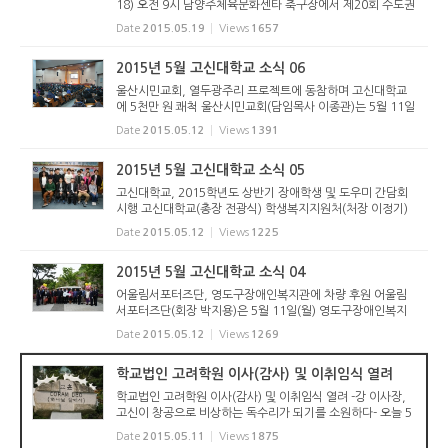
18) 오전 9시 남양주체육문화센타 축구장에서 제20회 수도권
목사/장로부부 친선체육대회가 열렸다. 경기, 경인, 남서울,
Date
2015.05.19
Views
1657
동서울, 서울, 수도, 수도남, 서경, 충청 9개 노회 선수단이 입
장한 가운데 ...
2015년 5월 고신대학교 소식 06
울산시민교회, 열두광주리 프로젝트에 동참하며 고신대학교
에 5천만 원 쾌척 울산시민교회(담임목사 이종관)는 5월 11일
(월) 자국의 복음화를 위해 고신대학교(총장 전광식)에서 개혁
Date
2015.05.12
Views
1391
주의 신앙으로 훈련받고 있는 외국인유학생들을 위해 5천만
원을 전달했다....
2015년 5월 고신대학교 소식 05
고신대학교, 2015학년도 상반기 장애학생 및 도우미 간담회
시행 고신대학교(총장 전광식) 학생복지지원처(처장 이정기)
는 5월 11일(월) 오후 6시 섬김관 회의실에서 2015학년도 상
Date
2015.05.12
Views
1225
반기 장애학생 및 도우미 간담회를 시행했다. 1부 행사로 이정
기 학생복지지...
2015년 5월 고신대학교 소식 04
어울림서포터즈단, 영도구장애인복지관에 차량 후원 어울림
서포터즈단(회장 박지용)은 5월 11일(월) 영도구장애인복지
관(관장 남희은)에서 차량전달식(스타렉스)을 가졌다. “네소원
Date
2015.05.12
Views
1269
을 말해봐”사업을 통해 영도지역 저소득 장애아동 가정의 발
굴과 지원에 크게...
학교법인 고려학원 이사(감사) 및 이취임식 열려
학교법인 고려학원 이사(감사) 및 이취임식 열려 -강 이사장,
고신이 창공으로 비상하는 독수리가 되기를 소원하다- 오늘 5
월 11일(월) 오전 11시에 학교법인 고려학원의 이사장과 이사
Date
2015.05.11
Views
1875
이 취임식이 부산 고신대학교(예음관)에서 열렸다. 이임하는