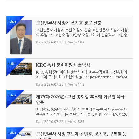
notice
고신언론사 사장에 조진호 장로 선출
고신언론사 사장에 조진호 장로 선출 고신언론사 최정기 사장
의 후임으로 조진호 장로(안성 소망교회)가 선출됐다. 고신총
회 유지재단 이사회는 2026년 7월 30일(목) 오전 11시 고신
Date
2026.07.30
Views
108
총회회관 3층에서 임시이사회를 열고, 조진호 장로를 차기 사
장으로 선임했...
notice
ICRC 총회 준비위원회 출범식
ICRC 총회 준비위원회 출범식 대한예수교장로회 고신총회가
제11차 국제개혁교회협의회(ICRC; International Confere
nce of Reformed Churches) 총회를 앞두고 본격적인 준비
Date
2026.07.23
Views
116
에 들어갔다. 2026년 7월 20일 서울 남서울교회에서 ‘ICRC
총회 준비위원회 ...
notice
제76회(2026년) 고신 총회장 후보에 이규현 목사
단독
제76회(2026년) 고신 총회장 후보에 이규현 목사 단독 ‘목사
부총회장 사임’이라는 초유의 사태를 맞이한 고신 제76회(20
26년) 총회장 후보에 이규현 목사(인천노회) 단독으로 입후보
Date
2026.07.22
Views
385
했다. 6월 9일 경남마산노회의 추천을 받아 입후보했던 강영
구...
notice
고신언론사 사장 후보에 김인호, 조진호, 구본철 등