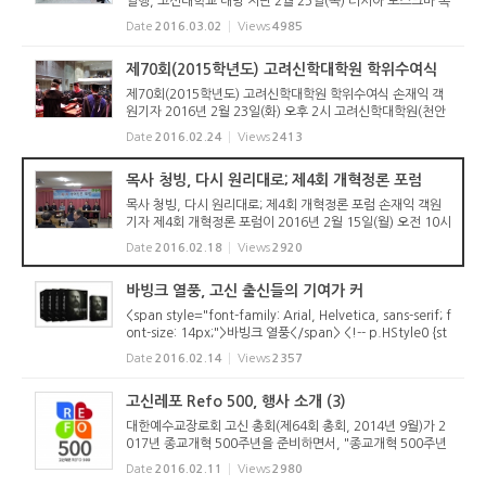
일행, 고신대학교 내방 지난 2월 25일(목) 러시아 모스크바 복
음주의신학교 졸업생 일행이 고신대학교(총장 전광식)를 방문
Date
2016.03.02
Views
4985
했다. 러시아 복음주의신학교 학장 조동석 선교사(총신대학교
82회 졸업...
제70회(2015학년도) 고려신학대학원 학위수여식
제70회(2015학년도) 고려신학대학원 학위수여식 손재익 객
원기자 2016년 2월 23일(화) 오후 2시 고려신학대학원(천안
시 삼룡동 소재) 대강당에서는 제70회(2015학년도) 고려신학
Date
2016.02.24
Views
2413
대학원 학위수여식이 열렸다. 목회학석사(M. Div) 85명, 신
학석사(S.T.M./Th.M/T...
목사 청빙, 다시 원리대로; 제4회 개혁정론 포럼
목사 청빙, 다시 원리대로; 제4회 개혁정론 포럼 손재익 객원
기자 제4회 개혁정론 포럼이 2016년 2월 15일(월) 오전 10시
부터 오후 4시까지 대구산성교회당(담임 황원하 목사)에서 열
Date
2016.02.18
Views
2920
렸다. 약 70여 명이 참석하여 성황을 이룬 가운데 “목사의 위
치, 역할, 청...
바빙크 열풍, 고신 출신들의 기여가 커
<span style="font-family: Arial, Helvetica, sans-serif; f
ont-size: 14px;">바빙크 열풍</span> <!-- p.HStyle0 {st
yle-name:"바탕글"; margin-top:0.0pt; margin-bottom:
Date
2016.02.14
Views
2357
0.0pt; text-align:justify; text-indent:0.0pt; line-heigh
t:160%; font-size:10.0...
고신레포 Refo 500, 행사 소개 (3)
대한예수교장로회 고신 총회(제64회 총회, 2014년 9월)가 2
017년 종교개혁 500주년을 준비하면서, "종교개혁 500주년
준비위원회"(위원장: 박영호 목사)를 구성하고 2015년 제65
Date
2016.02.11
Views
2980
회 총회에서 중요사업을 인준하였습니다. 이에 위 위원회의 주