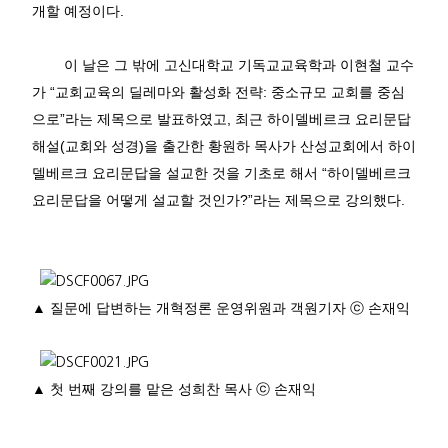
개할 예정이다
.
이 날은 그 밖에 고신대학교 기독교교육학과 이현철 교수
가
“
교회교육의 딜레마와 활성화 전략
:
중소규모 교회를 중심
으로
”
라는 제목으로 발표하였고
,
최근 하이델베르크 요리문답
해설
(
교회와 성경
)
을 출간한 황원하 목사가 산성교회에서 하이
델베르크 요리문답을 설교한 것을 기초로 해서
“
하이델베르크
요리문답을 어떻게 설교할 것인가
?”
라는 제목으로 강의했다
.
▲ 질문에 답변하는
개혁정론 운영위원과 객원기자
ⓒ
손재익
▲
첫 번째 강의를 맡은 성희찬 목사
ⓒ
손재익