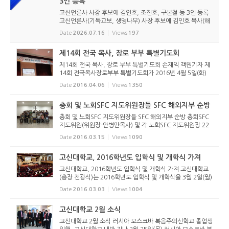
3인 등록
고신언론사 사장 후보에 김인호, 조진호, 구본철 등 3인 등록
고신언론사(기독교보, 생명나무) 사장 후보에 김인호 목사(해
오름교회), 조진호 장로(소망교회), 구본철 장로(남서울교회)
Date
2026.07.16
Views
197
가 등록했다. 당초 김희종 목사(유호교회)도 거론되었으나 최
종적으로 등...
제14회 전국 목사, 장로 부부 특별기도회
제14회 전국 목사, 장로 부부 특별기도회 손재익 객원기자 제
14회 전국목사장로부부 특별기도회가 2016년 4월 5일(화)
오후 1시부터 고려신학대학원 대강당에서 열렸다. 전국장로
Date
2016.04.06
Views
1350
회연합회가 매년 주관하는 대표적 행사인 기도회는 전국에 흩
어져 있는 교단 산...
총회 및 노회SFC 지도위원장들 SFC 해외지부 순방
총회 및 노회SFC 지도위원장들 SFC 해외지부 순방 총회SFC
지도위원(위원장-안병만목사) 및 각 노회SFC 지도위원장 22
명이 3월 7(월)-11(금)까지 SFC 보홀지부를 방문했다. 보홀지
Date
2016.03.15
Views
1090
부는 2004년부터 필리핀에서 사역을 시작한 13년차 백현두
선교사가 SFC협력간...
고신대학교, 2016학년도 입학식 및 개학식 가져
고신대학교, 2016학년도 입학식 및 개학식 가져 고신대학교
(총장 전광식)는 2016학년도 입학식 및 개학식을 3월 2일(월)
오전 11시 예음관에서 가졌다. 신입생은 학부 949명, 대학원
Date
2016.03.03
Views
1004
351명, 여자신학원 20명 총 1,320명이다. 외국인 신입생은
학부 8명, 대학...
고신대학교 2월 소식
고신대학교 2월 소식 러시아 모스크바 복음주의신학교 졸업생