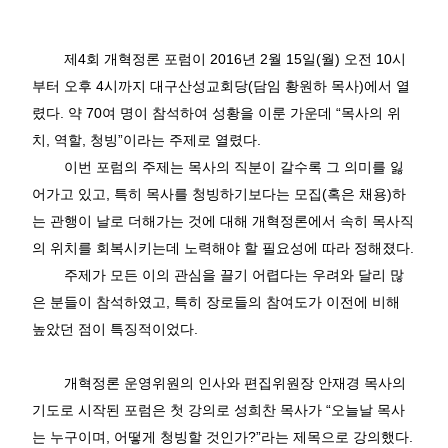
제
4
회 개혁정론 포럼이
2016
년
2
월
15
일
(
월
)
오전
10
시
부터 오후
4
시까지 대구산성교회당
(
담임 황원하 목사
)
에서 열
렸다
.
약
70
여 명이 참석하여 성황을 이룬 가운데
“
목사의 위
치
,
역할
,
청빙
”
이라는 주제로 열렸다
.
이번 포럼의 주제는 목사의 직분이 갈수록 그 의미를 잃
어가고 있고
,
특히 목사를 청빙하기보다는 모집
(
혹은 채용
)
하
는 관행이 날로 더해가는 것에 대해 개혁정론에서 속히 목사직
의 위치를 회복시키는데 노력해야 할 필요성에 따라 정해졌다
.
주제가 모든 이의 관심을 끌기 어렵다는 우려와 달리 많
은 분들이 참석하였고
,
특히 장로들의 참여도가 이전에 비해
높았던 점이 특징적이었다
.
개혁정론 운영위원의 인사와 편집위원장 안재경 목사의
기도로 시작된 포럼은 첫 강의로 성희찬 목사가
“
오늘날 목사
는 누구이며
,
어떻게 청빙할 것인가
?”
라는 제목으로 강의했다
.