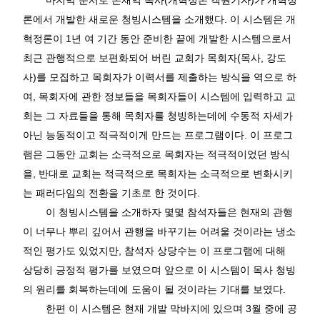
마지막 순서로 손재익 목사
(
개혁정론 객원기자
)
가 개혁정
론에서 개발한 새로운 청빙시스템을 소개했다
.
이 시스템은 개
혁정론이
1
년 여 기간 동안 준비한 끝에 개발한 시스템으로서
최근 관행적으로 보편화되어 버린 교회가 목회자
(
목사
,
강도
사
)
를 모집하고 목회자가 이력서를 제출하는 방식을 역으로 하
여
,
목회자에 관한 정보들을 목회자들이 시스템에 입력하고 교
회는 그 자료들을 통해 목회자를 청빙하는데에 수동적 자세가
아닌 능동적이고 적극적이게 만드는 프로그램이다
.
이 프로그
램은 그동안 교회는 소극적으로 목회자는 적극적이었던 방식
을
,
반대로 교회는 적극적으로 목회자는 소극적으로 변화시키
는 패러다임의 전환을 기초로 한 것이다
.
이 청빙시스템을 소개하자 몇몇 참석자들은 현재의 관행
이 너무나 뿌리 깊어서 관행을 바꾸기는 어려울 것이라는 냉소
적인 평가도 있었지만
,
참석자 상당수는 이 프로그램에 대해
상당히 긍정적 평가를 보였으며 앞으로 이 시스템이 목사 청빙
의 원리를 회복하는데에 도움이 될 것이라는 기대를 보였다
.
한편 이 시스템은 현재 개발 막바지에 있으며
3
월 중에 공