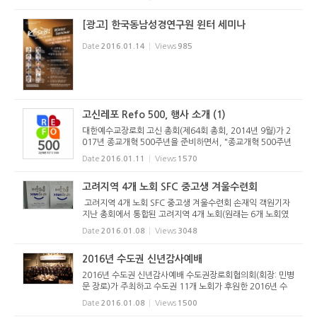
박사로 각각 정년트랙과 비정년트랙 교수로 임용이 결정되었
다. 우병훈 박...
[광고] 한국동남성경연구원 윈터 세미나
Date
2016.01.14
Views
985
고신레포 Refo 500, 행사 소개 (1)
대한예수교장로회 고신 총회(제64회 총회, 2014년 9월)가 2
017년 종교개혁 500주년을 준비하면서, "종교개혁 500주년
준비위원회"(위원장: 박영호 목사)를 구성하고 2015년 제65
Date
2016.01.11
Views
1570
회 총회에서 중요사업을 인준하였습니다. 이에 위 위원회의 주
요 사업을 다음과 ...
고려지역 4개 노회 SFC 중고생 겨울수련회
고려지역 4개 노회 SFC 중고생 겨울수련회 손재익 객원기자
지난 총회에서 통합된 고려지역 4개 노회(원래는 6개 노회였
으나 2개 노회가 통합되어 현재는 4개 노회)의 중고등부 SFC
Date
2016.01.08
Views
3048
겨울수련회가 2016년 1월 5일(화)부터 8일(금)까지 3박 4일
간 ‘청소년 수...
2016년 수도권 신년감사예배
2016년 수도권 신년감사예배 수도권장로회협의회(회장: 민병
문 장로)가 주최하고 수도권 11개 노회가 후원한 2016년 수
도권 신년감사예배가 2016년 1월 7일(목) 오전 7시에 그랜드
Date
2016.01.08
Views
1500
엠버서더호텔(장충동)에서 드려졌다. 총회장 신상현 목사는