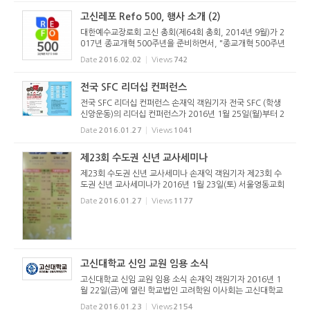
요 사업을 다음과 ...
고신레포 Refo 500, 행사 소개 (2)
대한예수교장로회 고신 총회(제64회 총회, 2014년 9월)가 2
017년 종교개혁 500주년을 준비하면서, "종교개혁 500주년
준비위원회"(위원장: 박영호 목사)를 구성하고 2015년 제65
Date
2016.02.02
Views
742
회 총회에서 중요사업을 인준하였습니다. 이에 위 위원회의 주
요 사업을 다음과 ...
전국 SFC 리더십 컨퍼런스
전국 SFC 리더십 컨퍼런스 손재익 객원기자 전국 SFC (학생
신앙운동)의 리더십 컨퍼런스가 2016년 1월 25일(월)부터 2
9일(금)까지 고려신학대학원에서 열렸다. 전국, 지방, 지구,
Date
2016.01.27
Views
1041
교회, U, 학원의 위원 및 알돌, 그 외 참여를 희망하는 운동원
들이 참석한 이...
제23회 수도권 신년 교사세미나
제23회 수도권 신년 교사세미나 손재익 객원기자 제23회 수
도권 신년 교사세미나가 2016년 1월 23일(토) 서울영동교회
당과 서울영천교회당에서 분산 개최되었다. 매년 겨울에 진행
Date
2016.01.27
Views
1177
되는 수도권 신년 교사세미나는 수도권주일학교연합회협의회
(회장: 노덕환 집...
고신대학교 신임 교원 임용 소식
고신대학교 신임 교원 임용 소식 손재익 객원기자 2016년 1
월 22일(금)에 열린 학교법인 고려학원 이사회는 고신대학교
신학과에 새로운 교원임용을 결정했다. 우병훈 박사와 채경락
Date
2016.01.23
Views
2154