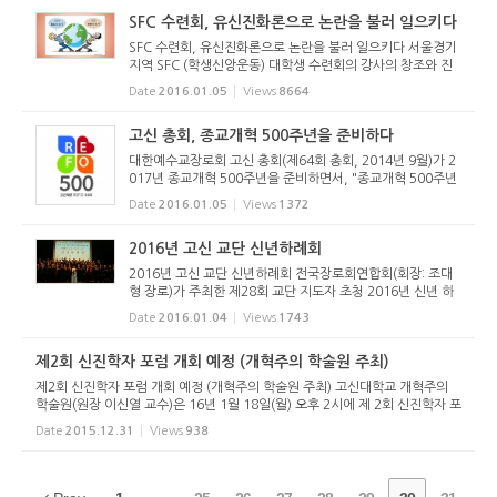
빌립보서 3:10-14...
SFC 수련회, 유신진화론으로 논란을 불러 일으키다
SFC 수련회, 유신진화론으로 논란을 불러 일으키다 서울경기
지역 SFC (학생신앙운동) 대학생 수련회의 강사의 창조와 진
화에 대한 발언이 문제가 되어 SNS를 달구었다. 지난 2015년
Date
2016.01.05
Views
8664
12월 28일부터 31일까지 고려신학대학원에서 열린 이 수련
회는 여러 프로그...
고신 총회, 종교개혁 500주년을 준비하다
대한예수교장로회 고신 총회(제64회 총회, 2014년 9월)가 2
017년 종교개혁 500주년을 준비하면서, "종교개혁 500주년
준비위원회"(위원장: 박영호 목사)를 구성하고 2015년 제65
Date
2016.01.05
Views
1372
회 총회에서 중요사업을 인준하였습니다. 이에 위 위원회의 주
요 사업을 다음과 ...
2016년 고신 교단 신년하례회
2016년 고신 교단 신년하례회 전국장로회연합회(회장: 조대
형 장로)가 주최한 제28회 교단 지도자 초청 2016년 신년 하
례회가 1월 4일(월) 오전 11시 호텔인터불고(대구시 산격동)
Date
2016.01.04
Views
1743
에서 열렸다. 고신 교단 산하 모든 기관 관계자들 및 전국 36
개 노회의 임원들...
제2회 신진학자 포럼 개회 예정 (개혁주의 학술원 주최)
제2회 신진학자 포럼 개회 예정 (개혁주의 학술원 주최) 고신대학교 개혁주의
학술원(원장 이신열 교수)은 16년 1월 18일(월) 오후 2시에 제 2회 신진학자 포
럼을 서울 중앙교회(김진영 목사)에서 개최할 예정이다. 발제자는 한병수 박사
Date
2015.12.31
Views
938
(아세아연합신학대학)...