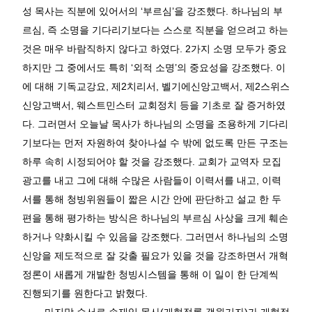
성 목사는 직분에 있어서의
‘
부르심
’
을 강조했다
.
하나님의 부
르심
,
즉 소명을 기다리기보다는 스스로 직분을 얻으려고 하는
것은 매우 바람직하지 않다고 하였다
. 2
가지 소명 모두가 중요
하지만 그 중에서도 특히
‘
외적 소명
’
의 중요성을 강조했다
.
이
에 대해 기독교강요
,
제
2
치리서
,
벨기에신앙고백서
,
제
2
스위스
신앙고백서
,
웨스트민스터 교회정치 등을 기초로 잘 증거하였
다
.
그러면서 오늘날 목사가 하나님의 소명을 조용하게 기다리
기보다는 먼저 자원하여 찾아나설 수 밖에 없도록 만든 구조는
하루 속히 시정되어야 할 것을 강조했다
.
교회가 교역자 모집
광고를 내고 그에 대해 수많은 사람들이 이력서를 내고
,
이력
서를 통해 청빙위원들이 짧은 시간 안에 판단하고 설교 한 두
편을 통해 평가하는 방식은 하나님의 부르심 사상을 크게 훼손
하거나 약화시킬 수 있음을 강조했다
.
그러면서 하나님의 소명
신앙을 제도적으로 잘 갖출 필요가 있을 것을 강조하면서 개혁
정론이 새롭게 개발한 청빙시스템을 통해 이 일이 한 단계씩
진행되기를 원한다고 밝혔다
.