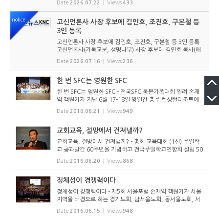
Date
2026.07.22
Views
433
했다. 6월 9일 경남마산노회의 추천을 받아 입후보했던 강영
구...
notice
고신언론사 사장 후보에 김인호, 조진호, 구본철 등
3인 등록
고신언론사 사장 후보에 김인호, 조진호, 구본철 등 3인 등록
고신언론사(기독교보, 생명나무) 사장 후보에 김인호 목사(해
오름교회), 조진호 장로(소망교회), 구본철 장로(남서울교회)
Date
2026.07.16
Views
236
가 등록했다. 당초 김희종 목사(유호교회)도 거론되었으나 최
종적으로 등...
한 번 SFC는 영원한 SFC
한 번 SFC는 영원한 SFC - 전국SFC 동문가족대회 열려 손재
익 객원기자 지난 6월 17-18일 양일간 충주 켄싱턴리조트에
서 전국SFC 동문가족대회가 성황리에 개최되었다. 전국SFC
Date
2016.06.21
Views
949
총동문회(회장 박종흔 장로)가 주최한 이번 행사에는 전국의
지방 및 학원 SFC출...
교회교육, 절망에서 건져낼까?
교회교육, 절망에서 건져낼까? - 총회 교육대회 (1신) 주일학
교 공과발간 60주년을 기념하고 전국주일학교연합회 설립 50
주년을 기념하는 2016 총회 교육대회가 경주 코모도호텔에서
Date
2016.06.20
Views
868
6.20(월) 열려 22일(수)까지 계속된다. 350명을 예상한 이번
교육대회에는 ...
정체성이 경쟁력이다
정체성이 경쟁력이다 - 제5회 서울포럼 손재익 객원기자 서울
지역을 배경으로 하는 경기노회, 남서울노회, 동서울노회, 서
울노회, 서경노회가 주최하는 서울포럼이 “수도권 고신교회의
Date
2016.06.15
Views
948
사명과 나아갈 길”이라는 주제로 2016년 6월 14일(화) 오후