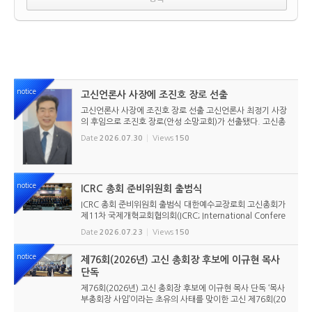
notice
고신언론사 사장에 조진호 장로 선출
고신언론사 사장에 조진호 장로 선출 고신언론사 최정기 사장
의 후임으로 조진호 장로(안성 소망교회)가 선출됐다. 고신총
회 유지재단 이사회는 2026년 7월 30일(목) 오전 11시 고신
Date
2026.07.30
Views
150
총회회관 3층에서 임시이사회를 열고, 조진호 장로를 차기 사
장으로 선임했...
notice
ICRC 총회 준비위원회 출범식
ICRC 총회 준비위원회 출범식 대한예수교장로회 고신총회가
제11차 국제개혁교회협의회(ICRC; International Confere
nce of Reformed Churches) 총회를 앞두고 본격적인 준비
Date
2026.07.23
Views
150
에 들어갔다. 2026년 7월 20일 서울 남서울교회에서 ‘ICRC
총회 준비위원회 ...
notice
제76회(2026년) 고신 총회장 후보에 이규현 목사
단독
제76회(2026년) 고신 총회장 후보에 이규현 목사 단독 ‘목사
부총회장 사임’이라는 초유의 사태를 맞이한 고신 제76회(20
26년) 총회장 후보에 이규현 목사(인천노회) 단독으로 입후보