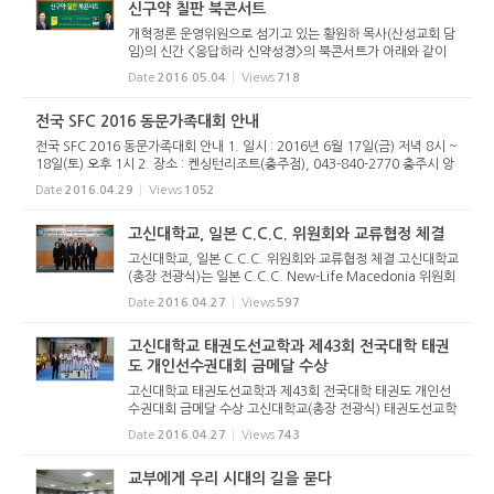
신구약 칠판 북콘서트
개혁정론 운영위원으로 섬기고 있는 황원하 목사(산성교회 담
임)의 신간 <응답하라 신약성경>의 북콘서트가 아래와 같이
열린다. 일시: 2016년 5월 9일(월) 저녁 7시 30분 장소: 예수
Date
2016.05.04
Views
718
가족교회 소망홀 (서울시 마포구 합정동 소재) <응답하라 신약
성경>의 저자...
전국 SFC 2016 동문가족대회 안내
전국 SFC 2016 동문가족대회 안내 1. 일시 : 2016년 6월 17일(금) 저녁 8시 ~
18일(토) 오후 1시 2. 장소 : 켄싱턴리조트(충주점), 043-840-2770 충주시 앙
성면 산전장수1길 103(충주시 앙성면 돈산리 155-1) 3. 참가비 : 개인 개인+자
Date
2016.04.29
Views
1052
녀1 부부 부부+자녀1 부...
고신대학교, 일본 C.C.C. 위원회와 교류협정 체결
고신대학교, 일본 C.C.C. 위원회와 교류협정 체결 고신대학교
(총장 전광식)는 일본 C.C.C. New-Life Macedonia 위원회
(위원장 오까야마 아쯔히코)와 4월 14일(목) 오전 10시 고신
Date
2016.04.27
Views
597
대학교 섬김관 국제회의실에서 일본 큐슈지역의 복음화와 선
교사역을 위한 교류...
고신대학교 태권도선교학과 제43회 전국대학 태권
도 개인선수권대회 금메달 수상
고신대학교 태권도선교학과 제43회 전국대학 태권도 개인선
수권대회 금메달 수상 고신대학교(총장 전광식) 태권도선교학
과(학과장 이정기)는 지난 4월 15일(금)~22일(금) 8일간 개
Date
2016.04.27
Views
743
최된 ‘제43회 전국대학 태권도 개인선수권대회’에서 1위 금메
달 박선영(4학년)...
교부에게 우리 시대의 길을 묻다