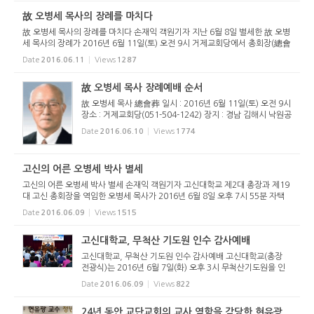
12시 서울영...
故 오병세 목사의 장례를 마치다
故 오병세 목사의 장례를 마치다 손재익 객원기자 지난 6월 8일 별세한 故 오병
세 목사의 장례가 2016년 6월 11일(토) 오전 9시 거제교회당에서 총회장(總會
葬)으로 치루어졌다. 부총회장 배굉호 목사(남천교회 담임)의 집례로 드려진 발
Date
2016.06.11
Views
1287
인예배는 총회서기 박...
故 오병세 목사 장례예배 순서
故 오병세 목사 總會葬 일시 : 2016년 6월 11일(토) 오전 9시
장소 : 거제교회당(051-504-1242) 장지 : 경남 김해시 낙원공
원묘원 대한예수교장로회(고신) 총회 발 인 예 배 집례 : 배굉
Date
2016.06.10
Views
1774
호 목사(부총회장) 묵 도 ------------------------------------- 다
같...
고신의 어른 오병세 박사 별세
고신의 어른 오병세 박사 별세 손재익 객원기자 고신대학교 제2대 총장과 제19
대 고신 총회장을 역임한 오병세 목사가 2016년 6월 8일 오후 7시 55분 자택
에서 별세했다. 향년 90세다. 고 오병세 목사는 1926년 4월 3일 생으로 1951
Date
2016.06.09
Views
1515
년 목사안수를 받고 미국으...
고신대학교, 무척산 기도원 인수 감사예배
고신대학교, 무척산 기도원 인수 감사예배 고신대학교(총장
전광식)는 2016년 6월 7일(화) 오후 3시 무척산기도원을 인
수하면서 감사예배와 함께 고신대학교 경건훈련원을 개원했
Date
2016.06.09
Views
822
다. 1부 조성국 교목실장 사회로 진행된 감사예배에서 고신총
회 총회장 신상현 ...
24년 동안 교단교회의 교사 역할을 감당한 현유광