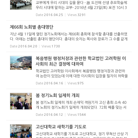
교부에게 우리 시대의 길을 묻다 - 故 도진해 선생 추모학술제:
우리 시대에 말하는 교부- 2016년 4월 23일(토) 오전 10시 3
0분에 장로회신학대학교 소양관 510호에서 특별한 추모학술
Date
2016.04.25
Views
3291
제가 열렸다. 장로회신학대학교 기독교 사상과 문화연구원 교
회사 연구부...
제66회 노회별 총대명단
지난 4월 11일에 열린 정기노회에서는 제66회 총회에 참석할 총대를 선출하였
다. 아래는 선출된 총대의 명단이다. 총대의 숫자는 목사와 장로가 그 수를 같게
한다(헌법 교회정치 제12장 제142조). - 제66회 노회별 총대명단 - (1) 거창노
Date
2016.04.20
Views
1730
회(8명) 목사 : 정신...
복음병원 행정처장과 관련한 학교법인 고려학원 이
사회의 최근 결정에 대하여
학교법인 고려학원 이사회에서 복음병원 행정처장과 관련하
여 논란이 있었는데 이에 대한 이사회의 입장을 필자의 허락을
받아 기독교보(2016년 4월 16일자)로부터 전재합니다. -편집
Date
2016.04.16
Views
975
장 주- 복음병원 행정처장과 관련한 학교법인 고려학원 이사회
의 최근 결정...
봄 정기노회 일제히 개최
봄 정기노회 일제히 개최 손재익 객원기자 고신 총회 소속 40
개 노회의 정기노회가 일제히 개최되었다. 72회 째를 맞는 서
울노회는 4월 11일(월) 오후 2시 한일교회당(담임 김성규 목
Date
2016.04.12
Views
1544
사, 서울특별시 도봉구 방학로 57-17)에서 조현철 노회장(서
울성원교회)의 ...
고신대학교 새학기를 기도로
고신대학교 새학기를 기도로 고신대학교, 정기 무척산 산상 기