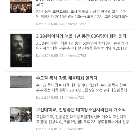
교수
24년 동안 교단교회의 교사 역할을 감당한 현유광 교수 손재
익 객원기자 2016년 6월 2일(목) 오후 12시, 고려신학대학원
대강당에서는 2016학년도 제1학기 종강 경건회와 함께 특별
Date
2016.06.04
Views
1292
한 행사가 열렸다. 지난 24년 간 교수로 봉사했던 현유광 교수
(실천신학)의 ...
3,384페이지의 책을 1년 동안 60여명이 함께 읽다
3,384페이지의 책을 1년 동안 60여명이 함께 읽다 손재익 객
원기자 박태현 교수(총신대 설교학)를 통해 번역되어 2011년
부흥과개혁사를 통해 출판된 헤르만 바빙크의 ‘개혁교의학’을
Date
2016.05.17
Views
2792
강독(講讀)하는 모임이 있어 김포에 있는 주님의 보배교회당
(담임 유영업 ...
수도권 목사 장로 체육대회 열리다
수도권 목사 장로 체육대회 열리다 제21회 수도권 목사 장로
부부 친선 체육대회가 2016년 5월 9일 오전 9시 과천관문체
육공원에서 수도권장로회 협의회 주최로 열렸다. 이 대회에는
Date
2016.05.11
Views
720
수도권에 위치한 남서울노회, 경기노회, 경인노회, 서경노회,
동서울노회, ...
고신대학교, 전망좋은 대학창조일자리센터 개소식
고신대학교, 전망좋은 대학창조일자리센터 개소식 고신대학
교(총장 전광식)는 5월 2일(월) 오후 2시 영도캠퍼스에서 전광
식 총장, 송문현 부산고용노동청장, 김기영 부산시일자리경제
Date
2016.05.10
Views
893
본부장 등 내외빈을 비롯한 학생 약 1,000여명이 참석한 가운
데 대학창조일...