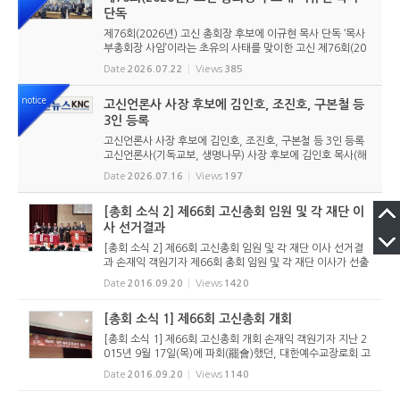
단독
제76회(2026년) 고신 총회장 후보에 이규현 목사 단독 ‘목사
부총회장 사임’이라는 초유의 사태를 맞이한 고신 제76회(20
26년) 총회장 후보에 이규현 목사(인천노회) 단독으로 입후보
Date
2026.07.22
Views
385
했다. 6월 9일 경남마산노회의 추천을 받아 입후보했던 강영
구...
notice
고신언론사 사장 후보에 김인호, 조진호, 구본철 등
3인 등록
고신언론사 사장 후보에 김인호, 조진호, 구본철 등 3인 등록
고신언론사(기독교보, 생명나무) 사장 후보에 김인호 목사(해
오름교회), 조진호 장로(소망교회), 구본철 장로(남서울교회)
Date
2026.07.16
Views
197
가 등록했다. 당초 김희종 목사(유호교회)도 거론되었으나 최
종적으로 등...
[총회 소식 2] 제66회 고신총회 임원 및 각 재단 이
사 선거결과
[총회 소식 2] 제66회 고신총회 임원 및 각 재단 이사 선거결
과 손재익 객원기자 제66회 총회 임원 및 각 재단 이사가 선출
되었다. 총회 임원의 경우 모두 단수후보로 입후보하여, 선거
Date
2016.09.20
Views
1420
조례에 따라 총회장과 부총회장의 경우 투표하였고, 서기, 부
서기, 회록...
[총회 소식 1] 제66회 고신총회 개회
[총회 소식 1] 제66회 고신총회 개회 손재익 객원기자 지난 2
015년 9월 17일(목)에 파회(罷會)했던, 대한예수교장로회 고
신의 제66회 총회가 2016년 9월 20일(화) 오후 3시 고려신학
Date
2016.09.20
Views
1140
대학원 강당에서 개회했다. 올해를 101회로 계산하는 다른 장
로교단과 달리 ...