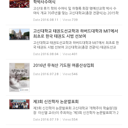
학박사수여식
고신대 후기 학위 수여식 및 하형록 회장 명예선교학 박사 수
여식 개교 70주년을 맞는 고신대학교(총장 전광식)는 2015학
년도 후기 학위 및 하형록 회장 명예선교학박사수여식을 8월
Date
2016.08.11
Views
739
11일(목) 오전 10시 30분 영도캠퍼스 예음관에서 거행했다.
하형록 회장을 ...
고신대학교 태권도선교학과 하버드대학과 MIT에서
최초로 한국 태권도 시범 선보여
고신대학교 태권도선교학과 하버드대학과 MIT에서 최초로 한
국 태권도 시범 선보여 고신대학교(총장 전광식) 태권도선교
학과(학과장 이정기) 선수단은 지난 7월 21(목) ~ 28일(목)까
Date
2016.08.04
Views
401
지 미국 중심부인 뉴욕 맨하탄과 보스톤을 순회하며 지난 130
년 전에 한국 ...
2016년 무척산 기도원 여름산상집회
Date
2016.07.28
Views
546
제3회 신진학자 논문발표회
제3회 신진학자 논문발표회 고신대학교 ‘개혁주의 학술원’(원
장: 이신열 교수)이 주최하는 ‘제3회 신진학자 논문발표회’가 2
016년 7월 18일(월) 오후 2시부터 5시까지 대구 산성교회당
Date
2016.07.19
Views
554
(담임목사: 황원하)에서 열렸다. 원장 이신열 교수의 사회와 인
사로 시작...