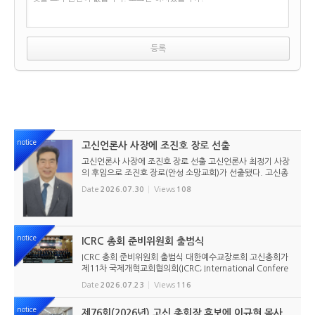
notice
고신언론사 사장에 조진호 장로 선출
고신언론사 사장에 조진호 장로 선출 고신언론사 최정기 사장
의 후임으로 조진호 장로(안성 소망교회)가 선출됐다. 고신총
회 유지재단 이사회는 2026년 7월 30일(목) 오전 11시 고신
Date
2026.07.30
Views
108
총회회관 3층에서 임시이사회를 열고, 조진호 장로를 차기 사
장으로 선임했...
notice
ICRC 총회 준비위원회 출범식
ICRC 총회 준비위원회 출범식 대한예수교장로회 고신총회가
제11차 국제개혁교회협의회(ICRC; International Confere
nce of Reformed Churches) 총회를 앞두고 본격적인 준비
Date
2026.07.23
Views
116
에 들어갔다. 2026년 7월 20일 서울 남서울교회에서 ‘ICRC
총회 준비위원회 ...
notice
제76회(2026년) 고신 총회장 후보에 이규현 목사