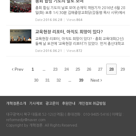
총회 합심 기도의 날로 모여
총회 합심 기도의 날로 모여 손재익 객원기자 2016년 6월 28
일(화) 오후 1시 30분 김해중앙교회당(강동명 목사 시무)에서
는 총회 산하 전국교회 합심 기도의 날 행사가 있었다. 이 날
Date
2016.06.28
Views
864
행사는 김해중앙교회 찬양팀의 인도로 찬양을 한 뒤, 1부 예배
와 2부 기도...
교육현장 리포터, 아직도 희망이 있다?
교육현장 리포터, 아직도 희망이 있다? - 총회 교육대회(2신)
둘째 날 오전에 ‘교육현장 리포터’가 있었다. 먼저 총신대학교
함영주 교수가 “교회학교의 현실”을 리포터 했다. 함 교수는
Date
2016.06.21
Views
872
교회성장의 끝물에 이르렀다고 말하고, 교회교육의 골든타임
이 지났다...
Prev
1
...
23
24
25
26
27
28
29
30
31
32
...
39
Next
개혁정론소개
기사제보
광고문의
후원안내
개인정보 취급방침
대구광역시 북구 대동로 52-12(산격동) | 휴대전화 : 010-9485-5416 | 이메일 :
reformedjr@naver.com
Copyright by 개혁정론. All Rights Reserved.