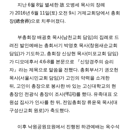
지난
6
월
8
일 별세한
故
오병세 목사의 장례
가
2016
년
6
월
11
일
(
토
)
오전
9
시 거제교회당에서 총회
장
(
總會葬
)
으로 치루어졌다
.
부총회장 배굉호 목사
(
남천교회 담임
)
의 집례로 드
려진 발인예배는 총회서기 박영호 목사
(
창원새순교회
담임
)
가 기도하고
,
총회장 신상현 목사
(
미포교회 담임
)
가 디모데후서
4:6-8
를 본문으로
『
신앙경주의 승리
자
』
라는 제목으로 말씀을 전했다
.
총회부서기 권오헌
목사
(
서울시민교회 담임
)
가 고인의 약력을 소개한
뒤
,
고인이 총장으로 봉사한 바 있는 고신대학교의 현
총장인 전광식 총장이 조사
(
弔詞
)
를 했다
.
유족대표 오
원섭 집사가 인사를 한 뒤
,
전임총회장 류윤욱 목사
(
대
구성산교회 원로
)
가 축도했다
.
이후 낙원공원묘원에서 진행된 하관예배는 옥수석