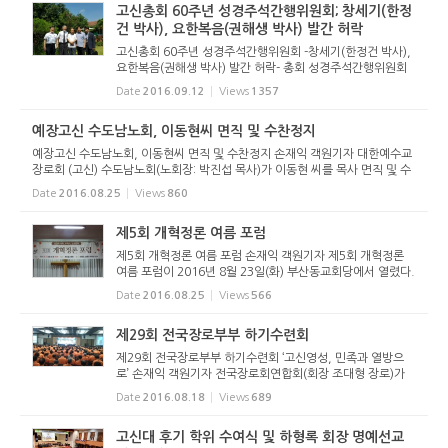
고신총회 60주년 성경주석간행위원회; 창세기(한정
건 박사), 요한복음(권해생 박사) 발간 허락
고신총회 60주년 성경주석간행위원회 -창세기(한정건 박사),
요한복음(권해생 박사) 발간 허락- 총회 성경주석간행위원회
(위원장 정근두 목사, 이하 간행위) 회의가 지난 9월 1일(목),
Date
2016.09.12
Views
1357
울산에서 열렸다. 이날 간행위는 총무인 박영호 목사의 기도
후 상정된 ...
예장고신 수도남노회, 이동현씨 면직 및 수찬정지
예장고신 수도남노회, 이동현씨 면직 및 수찬정지 손재익 객원기자 대한예수교
장로회 (고신) 수도남노회(노회장: 박진섭 목사)가 이동현 씨를 목사 면직 및 수
찬정지 하였다. 지난 뉴스앤조이를 통해 보도된 이후 한국교회뿐만 아니라 한국
Date
2016.08.25
Views
860
사회 전체에 큰 충...
제5회 개혁정론 여름 포럼
제5회 개혁정론 여름 포럼 손재익 객원기자 제5회 개혁정론
여름 포럼이 2016년 8월 23일(화) 부산동교회당에서 열렸다.
포럼에는 개최지인 부산뿐만 아니라 울산, 창원에서 50여명이
Date
2016.08.25
Views
566
참석하여 성황을 이루었다. 총 3개의 강의로 진행된 이번 포럼
은 창조와 ...
제29회 전국장로부부 하기수련회
제29회 전국장로부부 하기수련회 ‘고신영성, 민족과 열방으
로’ 손재익 객원기자 전국장로회연합회(회장 조대형 장로)가
매년 여름에 개최하는 제29회 전국장로부부 하기수련회가 16
Date
2016.08.18
Views
689
일(화)부터 18일(목)까지 2박 3일 간의 일정으로 The-K경주
호텔에서 개최됐다...
고신대 후기 학위 수여식 및 하형록 회장 명예선교