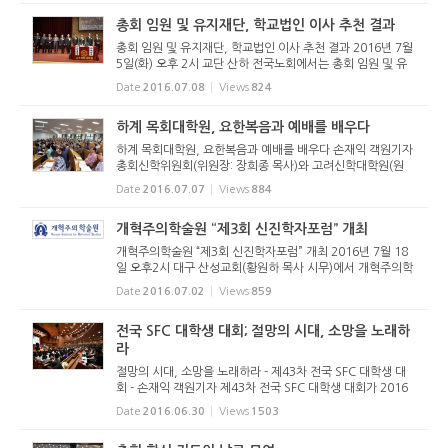
총회성경연구...
총회 임원 및 유지재단, 학교법인 이사 추천 결과
총회 임원 및 유지재단, 학교법인 이사 추천 결과 2016년 7월
5일(화) 오후 2시 교단 산하 전국노회에서는 총회 임원 및 유
지재단, 학교법인 이사 추천을 위한 노회가 열렸다. 9월에 있
Date
2016.07.08
Views
824
을 제66회 총회를 앞두고 노회의 추천을 받아 후보 등록을 해
야 하기 때...
하계 목회대학원, 요한복음과 예배를 배우다
하계 목회대학원, 요한복음과 예배를 배우다 손재익 객원기자
총회신학위원회(위원장: 장희종 목사)와 고려신학대학원(원
장: 변종길 박사)이 주관하는 2016 하계 목회대학원이 2016
Date
2016.07.07
Views
884
년 7월 4일(월)부터 8일(금)까지 고려신학대학원(천안)에서
열렸다. 150여명...
개혁주의학술원 “제3회 신진학자포럼” 개최
개혁주의학술원 “제3회 신진학자포럼” 개최 2016년 7월 18
일 오후2시 대구 산성교회(황원하 목사 시무)에서 개혁주의학
술원(원장 이신열 고신대 교수) 주최로 제3회 신진학자포럼이
Date
2016.07.02
Views
859
개최된다. 신진학자포럼은 신진학자들에게 연구한 내용을 발
표케 하여 개혁...
전국 SFC 대학생 대회; 절망의 시대, 소망을 노래하
라
절망의 시대, 소망을 노래하라 - 제43차 전국 SFC 대학생 대
회 - 손재익 객원기자 제43차 전국 SFC 대학생 대회가 2016
년 6월 28일(화)부터 7월 2일(토)까지 총신대학원(양지) 대강
Date
2016.06.30
Views
1503
당에서 열렸다. 지난해에는 전국적으로 유행했던 전염병 메르
스(MERS)의 영향...