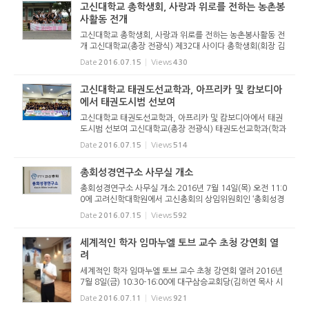
고신대학교 총학생회, 사랑과 위로를 전하는 농촌봉
사활동 전개
고신대학교 총학생회, 사랑과 위로를 전하는 농촌봉사활동 전
개 고신대학교(총장 전광식) 제32대 사이다 총학생회(회장 김
에녹)는 6월 27일(월) ~ 7월 1일(금) 4박 5일 일정으로 합천
Date
2016.07.15
Views
430
횡보마을에서 ‘고신농활101’ 농촌봉사활동을 진행했다. 고신
농활101은 ‘1-...
고신대학교 태권도선교학과, 아프리카 및 캄보디아
에서 태권도시범 선보여
고신대학교 태권도선교학과, 아프리카 및 캄보디아에서 태권
도시범 선보여 고신대학교(총장 전광식) 태권도선교학과(학과
장 이정기) 학생들은 여름방학을 맞아 6월 21일(화) ~ 7월 4
Date
2016.07.15
Views
514
일(월)동안 아프리카 우간다와 케냐, 캄보디아에서 태권도시
범을 펼쳤다. 태...
총회성경연구소 사무실 개소
총회성경연구소 사무실 개소 2016년 7월 14일(목) 오전 11:0
0에 고려신학대학원에서 고신총회의 상임위원회인 ‘총회성경
연구소’ 사무실 개소식이 있었다. 이번 사무실 개소식은 고려
Date
2016.07.15
Views
592
신학대학원에서 사무실을 제공해 주어서 가능했다(도서관 4
층). ▲ 총회성경...
세계적인 학자 임마누엘 토브 교수 초청 강연회 열
려
세계적인 학자 임마누엘 토브 교수 초청 강연회 열려 2016년
7월 8일(금) 10:30-16:00에 대구삼승교회당(김하연 목사 시
무)에서는 사해사본과 70인역의 세계적인 권위자 임마누엘 토
Date
2016.07.11
Views
921
브 교수(히브리 대학교) 초청 강연회가 열렸다. 이 모임은 고신