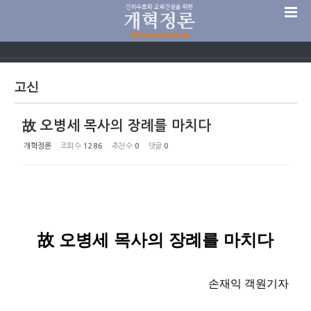
Sketchbook5, 스케치북5
고신
故 오병세 목사의 장례를 마치다
Sketchbook5, 스케치북5
개혁정론
조회 수
1286
추천 수
0
댓글
0
故
오병세 목사의 장례를 마치다
손재익 객원기자