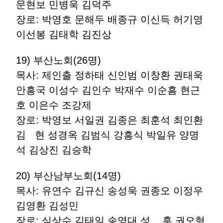
문현보 민병욱 김덕주
장로: 박영호 문해두 배종규 이신득 허기영
이선봉 김태학 김진상
19) 부산노회(26명)
목사: 제인출 정하태 신인범 이창환 권태욱
안흥국 이성수 김인수 박재수 이순흠 현근
호 이은수 조강제
장로: 박영보 서일권 김종은 최훈석 최인환
김 현 성경옥 김범식 강흥식 박일유 양명
석 김상진 김승학
20) 부산남부노회(14명)
목사: 유연수 김규신 송성욱 권종오 이정우
김영환 김성민
장로: 심상수 김태일 송영대 성 훈 권오형