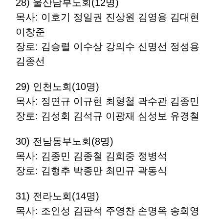
28) 울산남부노회(12명)
목사: 이호기 정일권 진상원 김영용 김대현
이창준
장로: 김승렬 이수상 강의수 신명선 정성용
김종선
29) 인천노회(10명)
목사: 정연규 이규현 최형철 곽수관 김종민
장로: 김성회 김석규 이광재 심성보 유경철
30) 전남동부노회(8명)
목사: 김종민 김종철 김희중 정병석
장로: 김형추 박종만 최민규 곽동식
31) 전라노회(14명)
목사: 조인성 김판석 주영찬 손명옥 송희영