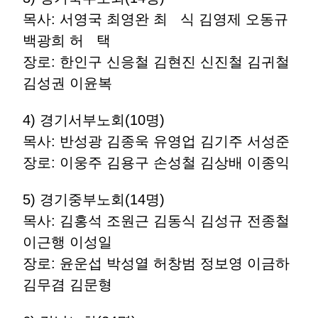
목사: 서영국 최영완 최 식 김영제 오동규
백광희 허 택
장로: 한인구 신응철 김현진 신진철 김귀철
김성권 이윤복
4) 경기서부노회(10명)
목사: 반성광 김종욱 유영업 김기주 서성준
장로: 이웅주 김용구 손성철 김상배 이종익
5) 경기중부노회(14명)
목사: 김홍석 조원근 김동식 김성규 전종철
이근행 이성일
장로: 윤운섭 박성열 허창범 정보영 이금하
김무겸 김문형