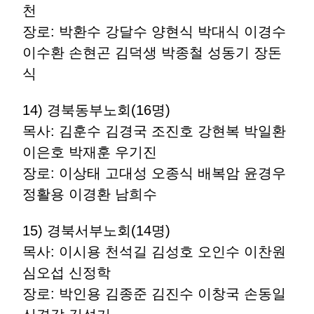
천
장로: 박환수 강달수 양현식 박대식 이경수
이수환 손현곤 김덕생 박종철 성동기 장돈
식
14) 경북동부노회(16명)
목사: 김훈수 김경국 조진호 강현복 박일환
이은호 박재훈 우기진
장로: 이상태 고대성 오종식 배복암 윤경우
정활용 이경환 남희수
15) 경북서부노회(14명)
목사: 이시용 천석길 김성호 오인수 이찬원
심오섭 신정학
장로: 박인용 김종준 김진수 이창국 손동일