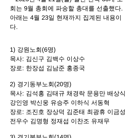
회는 9월 총회에 파송할 총대를 선출했다.
아래는 4월 23일 현재까지 집계된 내용이
다.
1) 강원노회(6명)
목사: 김신구 김백수 이상수
장로: 한장섭 김남준 홍종국
2) 경기동부노회(20명)
목사: 김석홍 김태규 채경락 문용만 배상식
강인영 박신웅 유승주 이하식 서동혁
장로: 조진호 장상덕 김준태 최광휴 이금성
전우수 김명형 정재섭 이찬조 유재무
3) 경기북부노회(14명)