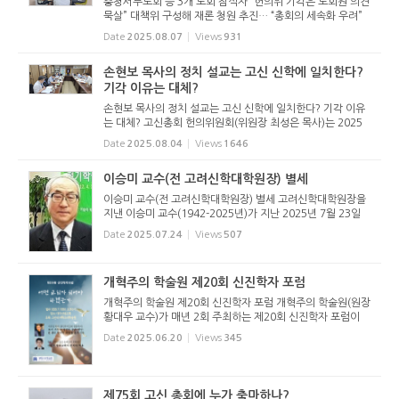
충청서부노회 등 3개 노회 참석자 “헌의위 기각은 노회원 의견
묵살” 대책위 구성해 재론 청원 추진… “총회의 세속화 우려”
목소리도 총회 헌의위원회가 손현보 목사 관련 질의 건을 기각
Date
2025.08.07
Views
931
한데 반발한 3개 노회 참석자들이 대...
손현보 목사의 정치 설교는 고신 신학에 일치한다?
기각 이유는 대체?
손현보 목사의 정치 설교는 고신 신학에 일치한다? 기각 이유
는 대체? 고신총회 헌의위원회(위원장 최성은 목사)는 2025
년 7월 29일(화) 오후 총회회관에서 모임을 열고, 각 노회와
Date
2025.08.04
Views
1646
부서에서 올라온 제75회 고신총회 상정 안건을 점검했다. 이
날 헌의위원회는...
이승미 교수(전 고려신학대학원장) 별세
이승미 교수(전 고려신학대학원장) 별세 고려신학대학원장을
지낸 이승미 교수(1942-2025년)가 지난 2025년 7월 23일
(수) 향년 83세로 별세했다. 7월 25일(금) 오전 6시 30분 발
Date
2025.07.24
Views
507
인이며, 장지는 천안추모공원이다. 유족으로는 배우자 서덕희
외 4명의 자녀와 ...
개혁주의 학술원 제20회 신진학자 포럼
개혁주의 학술원 제20회 신진학자 포럼 개혁주의 학술원(원장
황대우 교수)가 매년 2회 주최하는 제20회 신진학자 포럼이
아래와 같이 2025년 7월 1일(화) 오후 2시, 대구산성교회당
Date
2025.06.20
Views
345
(황원하 목사 시무)에서 열린다. 신진학자 포럼은 박사학위를
받은지 얼마 ...
제75회 고신 총회에 누가 출마하나?