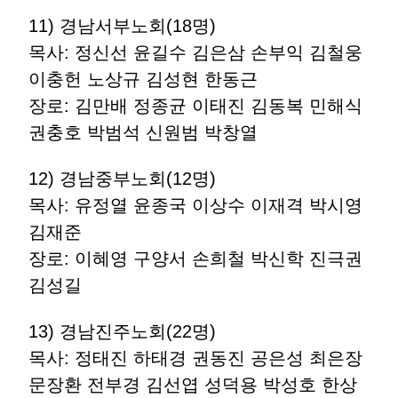
11) 경남서부노회(18명)
목사: 정신선 윤길수 김은삼 손부익 김철웅
이충헌 노상규 김성현 한동근
장로: 김만배 정종균 이태진 김동복 민해식
권충호 박범석 신원범 박창열
12) 경남중부노회(12명)
목사: 유정열 윤종국 이상수 이재격 박시영
김재준
장로: 이혜영 구양서 손희철 박신학 진극권
김성길
13) 경남진주노회(22명)
목사: 정태진 하태경 권동진 공은성 최은장
문장환 전부경 김선엽 성덕용 박성호 한상