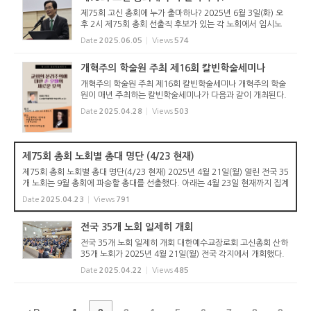
제75회 고신 총회에 누가 출마하나? 2025년 6월 3일(화) 오
후 2시 제75회 총회 선출직 후보가 있는 각 노회에서 임시노
회나 임원회를 열고 후보를 추천했다. 서울남부노회(노회장
Date
2025.06.05
Views
574
김동춘 목사)는 잠실중앙교회당에서 제16-1회 임시노회를 열
고, 유지재단 감사...
개혁주의 학술원 주최 제16회 칼빈학술세미나
개혁주의 학술원 주최 제16회 칼빈학술세미나 개혁주의 학술
원이 매년 주최하는 칼빈학술세미나가 다음과 같이 개최된다.
Date
2025.04.28
Views
503
제75회 총회 노회별 총대 명단 (4/23 현재)
제75회 총회 노회별 총대 명단(4/23 현재) 2025년 4월 21일(월) 열린 전국 35
개 노회는 9월 총회에 파송할 총대를 선출했다. 아래는 4월 23일 현재까지 집계
된 내용이다. 1) 강원노회(6명) 목사: 김신구 김백수 이상수 장로: 한장섭 김남
Date
2025.04.23
Views
791
준 홍종국 2) 경기동...
전국 35개 노회 일제히 개회
전국 35개 노회 일제히 개회 대한예수교장로회 고신총회 산하
35개 노회가 2025년 4월 21일(월) 전국 각지에서 개회했다.
서울남부노회(노회장 김동춘 목사)는 제16회 노회를 4월 21
Date
2025.04.22
Views
485
일(월) 오후 2시 서울제일교회 예배당에서 개회했다. 1부 예배
는 노회장 김...