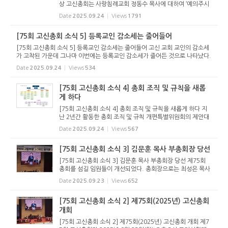
상 고신총회는 사랑침례교회 정동수 목사에 대하여 ‘예의주시
및 교류 자제’를 결의한 2020년 총회 결의를 재확인하고, 이에
Date
2025.09.24
Views
1791
더해 참여 금지 수준으로 격상하기로 했다. 고신총회는 20...
[75회 고신총회 소식 5] 등록교인 감소세는 줄어들어
[75회 고신총회 소식 5] 등록교인 감소세는 줄어들어 고신 교회 교인의 감소세
가 고착된 가운데 그나마 이번에는 등록교인 감소세가 줄어든 것으로 나타났다.
총회 보고서에 의하면, 2025년 1월 기준으로 등록교인은 376,629명이며, 이
Date
2025.09.24
Views
534
는 지난해 378,376명에 ...
[75회 고신총회 소식 4] 총회 조직 및 규칙을 새롭
게 하다
[75회 고신총회 소식 4] 총회 조직 및 규칙을 새롭게 하다 지
난 2년간 활동한 총회 조직 및 규칙 개편특별위원회의 제안대
로 총회 조직 및 규칙을 새롭게 하기로 했다. 당초 총회 첫날
Date
2025.09.24
Views
567
개회선언 후 절차보고를 한 뒤 임원 개선 전에 조직개편안을
받으려 했으...
[75회 고신총회 소식 3] 김문훈 목사 부총회장 당선
[75회 고신총회 소식 3] 김문훈 목사 부총회장 당선 제75회
총회를 섬길 임원들이 개선되었다. 총회장으로는 최성은 목사
(서울서부노회 남서울교회)가 당선되었으며, 2명이 출마해 경
Date
2025.09.23
Views
652
합을 벌인 목사 부총회장에는 김문훈 목사가 당선되었다. 2명
이 출마해 경...
[75회 고신총회 소식 2] 제75회(2025년) 고신총회
개회
[75회 고신총회 소식 2] 제75회(2025년) 고신총회 개회 제7