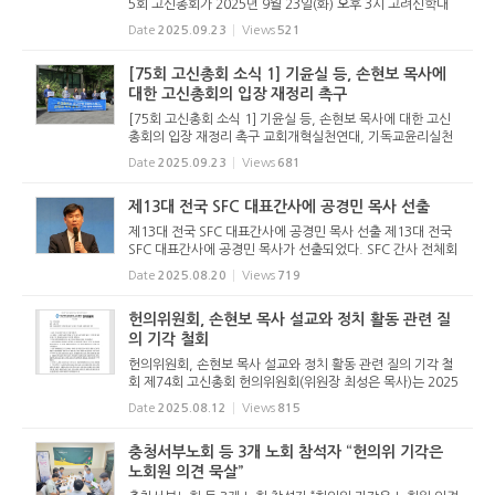
5회 고신총회가 2025년 9월 23일(화) 오후 3시 고려신학대
학원 대강당에서 개회했다. 총회는 본격적인 회무에 앞서 개회
Date
2025.09.23
Views
521
에배를 드렸다. 총회장 정태진 목사가 예배 인도를 했으며, 부
총회장 김승렬 ...
[75회 고신총회 소식 1] 기윤실 등, 손현보 목사에
대한 고신총회의 입장 재정리 촉구
[75회 고신총회 소식 1] 기윤실 등, 손현보 목사에 대한 고신
총회의 입장 재정리 촉구 교회개혁실천연대, 기독교윤리실천
운동, 건강한교회와 사회포럼은 2025년 9월 23일(화) 오후 1
Date
2025.09.23
Views
681
시 30분 제75회 고신총회가 개최되는 고려신학대학원 강당
앞에서 기자회견...
제13대 전국 SFC 대표간사에 공경민 목사 선출
제13대 전국 SFC 대표간사에 공경민 목사 선출 제13대 전국
SFC 대표간사에 공경민 목사가 선출되었다. SFC 간사 전체회
의는 올해 임기가 만료하는 허태영 대표간사의 후임선정을 위
Date
2025.08.20
Views
719
해 2025년 7월 5일 1차 투표를 거쳤다. 이후 8월 19일(화) 오
후 2시, 고려신...
헌의위원회, 손현보 목사 설교와 정치 활동 관련 질
의 기각 철회
헌의위원회, 손현보 목사 설교와 정치 활동 관련 질의 기각 철
회 제74회 고신총회 헌의위원회(위원장 최성은 목사)는 2025
년 8월 12일(화) 손현보 목사 설교 관련 3개 노회의 질의건 기
Date
2025.08.12
Views
815
각을 철회하기로 결정했다. 본보가 보도한 바와 같이 헌의위원
회는 지난 ...
충청서부노회 등 3개 노회 참석자 “헌의위 기각은
노회원 의견 묵살”