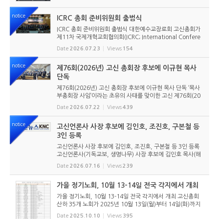
notice
ICRC 총회 준비위원회 출범식
ICRC 총회 준비위원회 출범식 대한예수교장로회 고신총회가
제11차 국제개혁교회협의회(ICRC; International Confere
nce of Reformed Churches) 총회를 앞두고 본격적인 준비
Date
2026.07.23
Views
154
에 들어갔다. 2026년 7월 20일 서울 남서울교회에서 ‘ICRC
총회 준비위원회 ...
notice
제76회(2026년) 고신 총회장 후보에 이규현 목사
단독
제76회(2026년) 고신 총회장 후보에 이규현 목사 단독 ‘목사
부총회장 사임’이라는 초유의 사태를 맞이한 고신 제76회(20
26년) 총회장 후보에 이규현 목사(인천노회) 단독으로 입후보
Date
2026.07.22
Views
439
했다. 6월 9일 경남마산노회의 추천을 받아 입후보했던 강영
구...
notice
고신언론사 사장 후보에 김인호, 조진호, 구본철 등
3인 등록
고신언론사 사장 후보에 김인호, 조진호, 구본철 등 3인 등록
고신언론사(기독교보, 생명나무) 사장 후보에 김인호 목사(해
오름교회), 조진호 장로(소망교회), 구본철 장로(남서울교회)
Date
2026.07.16
Views
239
가 등록했다. 당초 김희종 목사(유호교회)도 거론되었으나 최
종적으로 등...
가을 정기노회, 10월 13-14일 전국 각지에서 개최
가을 정기노회, 10월 13-14일 전국 각지에서 개최 고신총회
산하 35개 노회가 2025년 10월 13일(월)부터 14일(화)까지
전국 각지에서 개최된다. 이번 정기노회에서는 임원 선출과 노
Date
2025.10.10
Views
395