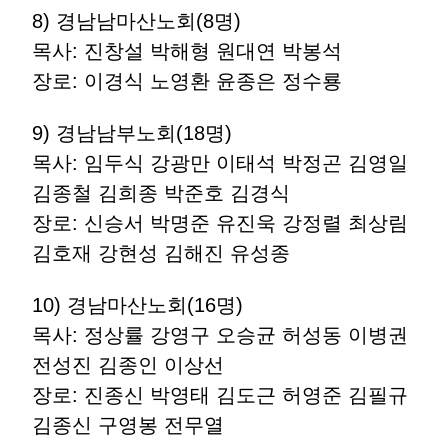
8) 경남남마산노회(8명)
목사: 진창설 박해형 원대연 박봉석
장로: 이경식 노영환 윤종은 정수룡
9) 경남남부노회(18명)
목사: 임두식 강광만 이태석 박정곤 김영일
김종철 김희종 박준호 김경식
장로: 신승서 박명준 유진욱 강정렬 최상림
김호재 강현성 김해진 유성종
10) 경남마산노회(16명)
목사: 정상률 강영구 오승균 허성동 이병권
전성진 김종인 이상선
장로: 진종신 박영태 김도근 허영준 김필규
김종신 구영봉 전무열