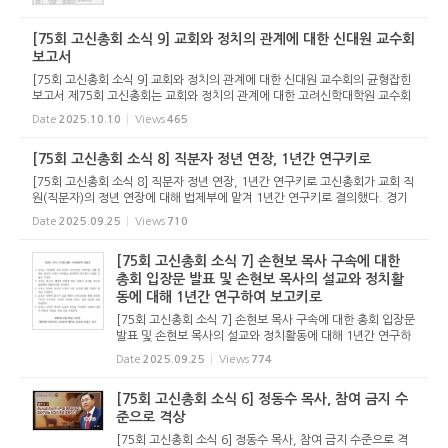
회 현안 등을 다루며, 강도사 인허와 목사 안수식을 진행하게
된다. 이와 함...
[75회 고신총회 소식 9] 교회와 정치의 관계에 대한 신대원 교수회
보고서
[75회 고신총회 소식 9] 교회와 정치의 관계에 대한 신대원 교수회의 균형잡힌
보고서 제75회 고신총회는 교회와 정치의 관계에 대한 고려신학대학원 교수회
의 보고서를 그대로 받기로 했다. 이 보고서는 제74회 총회에서 대사회관계위
Date
2025.10.10
Views
465
원장 원대연 목사가 &ld...
[75회 고신총회 소식 8] 직분자 정년 연장, 1년간 연구키로
[75회 고신총회 소식 8] 직분자 정년 연장, 1년간 연구키로 고신총회가 교회 직
원(직분자)의 정년 연장에 대해 법제부에 맡겨 1년간 연구키로 결의했다. 경기
북부노회, 부산남부노회, 부산서부노회 등 3개 노회는 직분자 정년을 연장해 달
Date
2025.09.25
Views
710
라는 청원을 했다. ...
[75회 고신총회 소식 7] 손현보 목사 구속에 대한
총회 입장문 발표 및 손현보 목사의 설교와 정치활
동에 대해 1년간 연구하여 보고키로
[75회 고신총회 소식 7] 손현보 목사 구속에 대한 총회 입장문
발표 및 손현보 목사의 설교와 정치활동에 대해 1년간 연구하
여 보고키로 제75회 고신총회에 상정된 안건 중 가장 주목을
Date
2025.09.25
Views
774
받는 손현보 목사 관련해 고신총회는 2가지 결정을 했다. 당초
3개 노회...
[75회 고신총회 소식 6] 정동수 목사, 참여 금지 수
준으로 격상
[75회 고신총회 소식 6] 정동수 목사, 참여 금지 수준으로 격