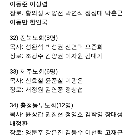
이동준 이성렬
장로: 황의성 서양선 박연석 정성대 박춘군
이동만 한인국
32) 전북노회(8명)
목사: 성완석 박성권 신연택 오준희
장로: 조광주 김양권 이자원 김대기
33) 제주노회(6명)
목사: 신효철 윤준실 이광은
장로: 서정원 김연종 정상섭
34) 충청동부노회(12명)
목사: 윤상갑 권칠현 정영호 김학영 장대성
배정환
장로: 양문주 강은진 김동수 이선택 고재근