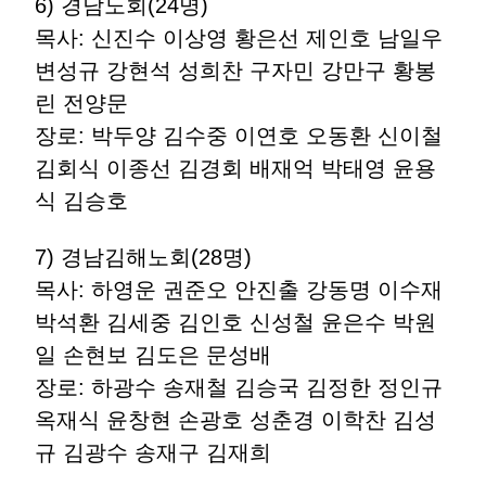
6) 경남노회(24명)
목사: 신진수 이상영 황은선 제인호 남일우
변성규 강현석 성희찬 구자민 강만구 황봉
린 전양문
장로: 박두양 김수중 이연호 오동환 신이철
김회식 이종선 김경회 배재억 박태영 윤용
식 김승호
7) 경남김해노회(28명)
목사: 하영운 권준오 안진출 강동명 이수재
박석환 김세중 김인호 신성철 윤은수 박원
일 손현보 김도은 문성배
장로: 하광수 송재철 김승국 김정한 정인규
옥재식 윤창현 손광호 성춘경 이학찬 김성
규 김광수 송재구 김재희