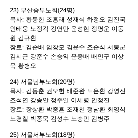
23) 부산중부노회(24명)
목사: 황동한 조흥래 성재식 하정오 김진국
인태웅 노정각 강연만 윤성현 정명운 이동
원 김규환
장로: 김준배 임창모 김윤수 조순식 서봉군
김시근 강준수 손승익 윤종배 배인구 이상
욱 황병오
24) 서울남부노회(20명)
목사: 김동춘 권오헌 배준완 노은환 강영진
조석연 강종안 정주일 이세령 안정진
장로: 장상환 박종흔 조재천 정남환 최영식
노경철 박종묵 김성수 노승민 김병주
25) 서울서부노회(18명)