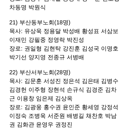
차동명 박원식
21) 부산동부노회(18명)
목사: 유상욱 정용달 박성배 황성표 서삼보
이재민 강필중 정영락 박진성
장로: 권일형 김현탁 강진훈 김성국 이명호
박기선 양지영 전종규 서병배
22) 부산서부노회(28명)
목사: 김문훈 서성진 정은석 김은태 김병수
김경헌 이주형 장현석 손규식 김경준 김차
근 이용창 임은제 김상옥
장로: 김광웅 홍수권 윤인준 황세영 강정석
이정숙 조병욱 서준원 배병길 채찬호 박남
권 김화관 윤영우 권정진