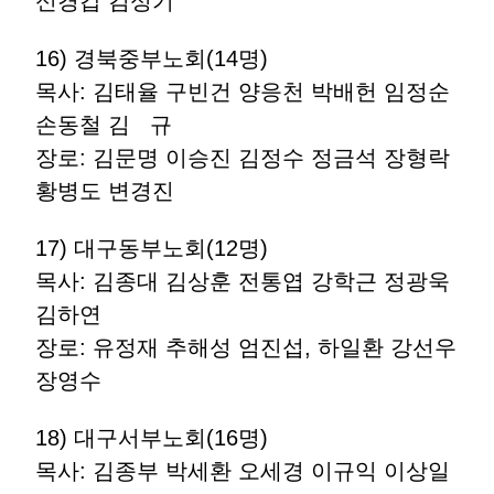
신경갑 김성기
16) 경북중부노회(14명)
목사: 김태율 구빈건 양응천 박배헌 임정순
손동철 김 규
장로: 김문명 이승진 김정수 정금석 장형락
황병도 변경진
17) 대구동부노회(12명)
목사: 김종대 김상훈 전통엽 강학근 정광욱
김하연
장로: 유정재 추해성 엄진섭, 하일환 강선우
장영수
18) 대구서부노회(16명)
목사: 김종부 박세환 오세경 이규익 이상일