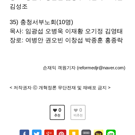
김성조
35) 충청서부노회(10명)
목사: 임광섭 오병욱 이재황 오기정 김영태
장로: 여병안 권오빈 이창섭 박종훈 홍종락
손재익 객원기자 (reformedjr@naver.com)
< 저작권자 ⓒ 개혁정론 무단전재 및 재배포 금지 >
0
0
추천
비추천