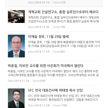
오름교회), 조진호 장로(소망교회), 구본철 장로(남서울교회)
Date
2026.07.16
Views
239
가 등록했다. 당초 김희종 목사(유호교회)도 거론되었으나 최
종적으로 등...
개혁교회 건설연구소, 통합 실무진으로부터 배우다
개혁교회 건설연구소, 통합 실무진으로부터 배우다 개혁교회
건설연구소(소장 안재경 목사)가 통합 총회의 남윤희 목사(예
장 통합 국내선교부 총무)를 초청해 통합측 총회 개척훈련, 제
Date
2019.12.05
Views
702
직훈련, 목회자계속훈련에 대해 듣고 배우는 시간을 가졌다.
개혁교회 건...
이재술 장로, 11월 29일 별세
이재술 장로, 11월 29일 별세 복음병원의 태동과 발전에 기여
한 이재술 장로(강남일교회 은퇴)가 11월 29일(금) 오후 12시
경 별세했다. 파라과이 선교사를 지낸 이정건 선교사(KPM 멤
Date
2019.11.29
Views
601
버케어원장)의 부친이다. 고 이재술 장로는 전영창 교장과 함
께 거창고등...
박종칠, 이보민 교수를 위한 사은회가 미국에서 열린다
박종칠, 이보민 교수를 위한 사은회가 미국에서 열린다 재미 고신 총회에 속한
고려신학대학원 동문들이 뜻깊은 자리를 마련한다. 고려신학대학원 교수로 섬
겼던 박종칠 교수(교회사, 구약신학)와 이보민 교수(기독교 윤리학, 기독교 교
Date
2019.11.29
Views
699
의학)를 위한 사은회를...
SFC 전국 대표간사에 허태영 목사 선임
SFC 전국 대표간사에 허태영 목사 선임 SFC 전국 대표간사에
허태영 목사(SFC 훈련원장)가 선임됐다. 김동춘 대표간사가
서울제일교회(서울남부노회) 위임목사로 청빙받음에 따라 SF
Date
2019.11.28
Views
1706
C는 11월 22일(금) 회의를 열고 3배수 후보를 선출했으며, 총