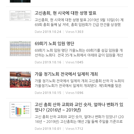
회 지도위원회...
고신총회, 현 시국에 대한 성명 발표
고신총회, 현 시국에 대한 성명 발표 2019년 9월 18일(수) 제
69회 총회 둘째 날 저녁, 총회 임원회가 긴급 안건을 상정했
다. 현 시국에 대한 선언문을 발표하게 해 달라는 안건이다. 이
Date
2019.10.24
Views
1303
에 대해 갑론을박 끝에 '시국선언문'이라는 표현은 사용하지
않...
69회기 노회 임원 명단
69회기 노회 임원 명단 가을노회는 69회기를 섬길 임원을 개
선하는 노회다. 전국 35개 노회에서 아래와 같이 임원을 개선
했다. 충청노회의 경우 충청동부노회와 충청서부노회로 분립
Date
2019.10.16
Views
1045
하여 새롭게 임원을 선출했다. (아래 이미지를 클릭하면 자세
히 볼 수 있다)...
가을 정기노회 전국에서 일제히 개최
가을 정기노회 전국에서 일제히 개최 고신총회 산하 각 노회의
가을정기노회가 전국에서 일제히 개최됐다. 제5회째를 맞은
서울남부노회는 2019년 10월 14일(월) 오후 2시 서울영동교
Date
2019.10.15
Views
1096
회당(정현구 목사 시무)에서 개최했다. 이배영 노회장의 인도
로 장상환 장...
고신 총회 산하 교회와 교인 숫자, 얼마나 변화가 있
었나? (2016년 ~ 2019년)
고신 총회 산하 교회와 교인 숫자, 얼마나 변화가 있었나? (20
16년 ~ 2019년) 고신총회는 매년 2월 둘째 주일을 기준으로
각 노회의 상황을 보고 받는다. 노회가 제출하는 보고서에는
Date
2019.10.01
Views
1712
각종 통계를 보고하게 되어 있다. 각 교회에서 제출한 보고는