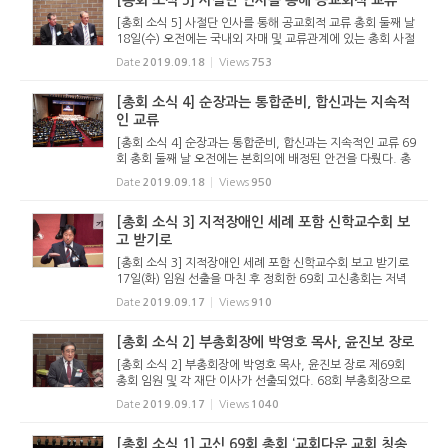
[총회 소식 5] 사절단 인사를 통해 공교회적 교류
[총회 소식 5] 사절단 인사를 통해 공교회적 교류 총회 둘째 날
18일(수) 오전에는 국내외 자매 및 교류관계에 있는 총회 사절
단과 국내 교계 연합기관과 기관장 인사 시간이 있었다. 이를
Date
2019.09.18
Views
753
통해 고신총회가 개 교단의 총회가 아니라 공교회적 회의임을
경험하...
[총회 소식 4] 순장과는 통합준비, 합신과는 지속적
인 교류
[총회 소식 4] 순장과는 통합준비, 합신과는 지속적인 교류 69
회 총회 둘째 날 오전에는 본회의에 배정된 안건을 다뤘다. 총
회 임원회가 발의한 ‘순장 총회와의 교류추진위원회’를 ‘순장
Date
2019.09.18
Views
950
총회와의 통합준비위원회’로 명칭 변경 청원 ...
[총회 소식 3] 지적장애인 세례 포함 신학교수회 보
고 받기로
[총회 소식 3] 지적장애인 세례 포함 신학교수회 보고 받기로
17일(화) 임원 선출을 마친 후 정회한 69회 고신총회는 저녁
7시에 속회하여 유안건을 다뤘다. 유안건은 68회 총회가 상비
Date
2019.09.17
Views
910
부 및 고려신학대학원 교수회에 맡긴 안건들이다. 미래정책연
구위원회가 ...
[총회 소식 2] 부총회장에 박영호 목사, 윤진보 장로
[총회 소식 2] 부총회장에 박영호 목사, 윤진보 장로 제69회
총회 임원 및 각 재단 이사가 선출되었다. 68회 부총회장으로
섬긴 신수인 목사가 69회 총회장에 선출되었으며, 임원 선거
Date
2019.09.17
Views
1040
의 경우 장로부총회장을 제외한 나머지 임원은 단독입후보로
인해 무투표 ...
[총회 소식 1] 고신 69회 총회 ‘교회다운 교회 칭송