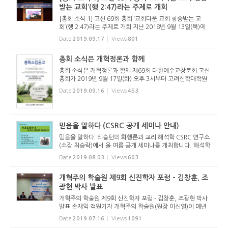
받는 교회’(행 2:47)라는 주제로 개회
[총회 소식 1] 고신 69회 총회 ‘교회다운 교회 칭송받는 교
회’(행 2:47)라는 주제로 개회 지난 2018년 9월 13일(목)에
파회(罷會)했던, 대한예수교장로회 고신 총회가 2019년 9월
Date
2019.09.17
Views
801
17일(화) 오후 3시 고려신학대학원(충남 천안시 삼룡동 소재)
강...
총회 소식은 개혁정론과 함께
총회 소식은 개혁정론과 함께 제69회 대한예수교장로회 고신
총회가 2019년 9월 17일(화) 오후 3시부터 고려신학대학원
대강당에서 열립니다. 올해도 개혁정론은 총회 소식을 발빠르
Date
2019.09.16
Views
453
게 전할 예정입니다. 뿐만 아니라 개혁신학의 관점에서 총회의
결의들을 바르...
믿음을 말하다 (CSRC 공개 세미나 안내)
믿음을 말하다: 티슬턴의 화행론과 교리 해석학 CSRC 연구소
(소장 최승락)에서 올 여름 공개 세미나를 개최합니다. 해석학
과 성경해석을 접목시킨 세계적인 거장 앤토니 티슬턴(Antho
Date
2019.08.03
Views
603
ny C. Thieselton)의 주요 저술 [교리 해석학]을 살펴봅니다.
세미나 인도...
개혁주의 학술원 제9회 신진학자 포럼 - 김창훈, 조
광현 박사 발표
개혁주의 학술원 제9회 신진학자 포럼 - 김창훈, 조광현 박사
발표 손재익 객원기자 개혁주의 학술원(원장 이신열)이 매년
두 차례 개최하는 신진학자 포럼이 제9회를 맞아 2019년 7월
Date
2019.07.16
Views
1091
15일(월) 오후 2시 향상교회당(용인시 기흥구, 김석홍 목사 시