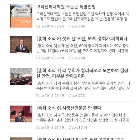
노회를 통해...
고려신학대학원 소논문 특별전형
고려신학대학원 소논문 특별전형 오랜 역사와 전통 속에서 지
속적으로 발전해 온 고려신학대학원은 20년 전통의 “목양 장
학회”(이사장 한진환 목사)와 협력하여 한국교회를 이끌고 갈
Date
2019.09.24
Views
686
미래의 목회자를 선발하기 위하여 다음과 같이 소논문 특별
전...
[총회 소식 8] 셋째 날 오전, 69회 총회가 파회하다
[총회 소식 8] 셋째 날 오전, 69회 총회가 파회하다 69회 총회
는 9월 17일(화)부터 20일(금)까지로 예정되어 있다. 시간에
딱 맞게 진행되기 어려운 점, 혹시 모를 사안을 대비하여 넉넉
Date
2019.09.19
Views
789
잡아 넷째 날 오전까지로 계획되어 있다. 대부분은 넷째 날까
지 진행하...
[총회 소식 7] 각 부회가 합리적으로 토론하여 결정
한 안건, 대부분 받아들이다
[총회 소식 7] 각 부회가 합리적으로 토론하여 결정한 안건, 대
부분 받아들이다 총회 셋째 날(19일) 오전에는, 전날(18일) 오
후 각 부회에서 심의한 안건들에 대한 보고가 이어졌다. 각 부
Date
2019.09.19
Views
773
회에서 충분한 토론이 있었던 안건들의 경우 별다른 이의 없이
대부분...
[총회 소식 6] 시국선언문은 안 된다
[총회 소식 6] 시국선언문은 안 된다 둘째 날 저녁 경건회 후
속회된 총회, 총회 임원회가 긴급 안건을 상정했다. 현 시국에
대한 선언문을 발표하게 해 달라는 안건이다. 정은석 서기는
Date
2019.09.19
Views
1744
제안설명에서 “지금 현재 국가와 사회의 많은 부분이 비성경적
인...