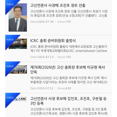
notice
고신언론사 사장에 조진호 장로 선출
고신언론사 사장에 조진호 장로 선출 고신언론사 최정기 사장
의 후임으로 조진호 장로(안성 소망교회)가 선출됐다. 고신총
회 유지재단 이사회는 2026년 7월 30일(목) 오전 11시 고신
Date
2026.07.30
Views
155
총회회관 3층에서 임시이사회를 열고, 조진호 장로를 차기 사
장으로 선임했...
notice
ICRC 총회 준비위원회 출범식
ICRC 총회 준비위원회 출범식 대한예수교장로회 고신총회가
제11차 국제개혁교회협의회(ICRC; International Confere
nce of Reformed Churches) 총회를 앞두고 본격적인 준비
Date
2026.07.23
Views
155
에 들어갔다. 2026년 7월 20일 서울 남서울교회에서 ‘ICRC
총회 준비위원회 ...
notice
제76회(2026년) 고신 총회장 후보에 이규현 목사
단독
제76회(2026년) 고신 총회장 후보에 이규현 목사 단독 ‘목사
부총회장 사임’이라는 초유의 사태를 맞이한 고신 제76회(20
26년) 총회장 후보에 이규현 목사(인천노회) 단독으로 입후보
Date
2026.07.22
Views
439
했다. 6월 9일 경남마산노회의 추천을 받아 입후보했던 강영
구...
notice
고신언론사 사장 후보에 김인호, 조진호, 구본철 등
3인 등록
고신언론사 사장 후보에 김인호, 조진호, 구본철 등 3인 등록
고신언론사(기독교보, 생명나무) 사장 후보에 김인호 목사(해