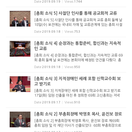
Date
2019.09.19
Views
1744
제안설명에서 “지금 현재 국가와 사회의 많은 부분이 비성경적
인...
[총회 소식 5] 사절단 인사를 통해 공교회적 교류
[총회 소식 5] 사절단 인사를 통해 공교회적 교류 총회 둘째 날
18일(수) 오전에는 국내외 자매 및 교류관계에 있는 총회 사절
단과 국내 교계 연합기관과 기관장 인사 시간이 있었다. 이를
Date
2019.09.18
Views
753
통해 고신총회가 개 교단의 총회가 아니라 공교회적 회의임을
경험하...
[총회 소식 4] 순장과는 통합준비, 합신과는 지속적
인 교류
[총회 소식 4] 순장과는 통합준비, 합신과는 지속적인 교류 69
회 총회 둘째 날 오전에는 본회의에 배정된 안건을 다뤘다. 총
회 임원회가 발의한 ‘순장 총회와의 교류추진위원회’를 ‘순장
Date
2019.09.18
Views
950
총회와의 통합준비위원회’로 명칭 변경 청원 ...
[총회 소식 3] 지적장애인 세례 포함 신학교수회 보
고 받기로
[총회 소식 3] 지적장애인 세례 포함 신학교수회 보고 받기로
17일(화) 임원 선출을 마친 후 정회한 69회 고신총회는 저녁
7시에 속회하여 유안건을 다뤘다. 유안건은 68회 총회가 상비
Date
2019.09.17
Views
910
부 및 고려신학대학원 교수회에 맡긴 안건들이다. 미래정책연
구위원회가 ...
[총회 소식 2] 부총회장에 박영호 목사, 윤진보 장로
[총회 소식 2] 부총회장에 박영호 목사, 윤진보 장로 제69회
총회 임원 및 각 재단 이사가 선출되었다. 68회 부총회장으로
섬긴 신수인 목사가 69회 총회장에 선출되었으며, 임원 선거