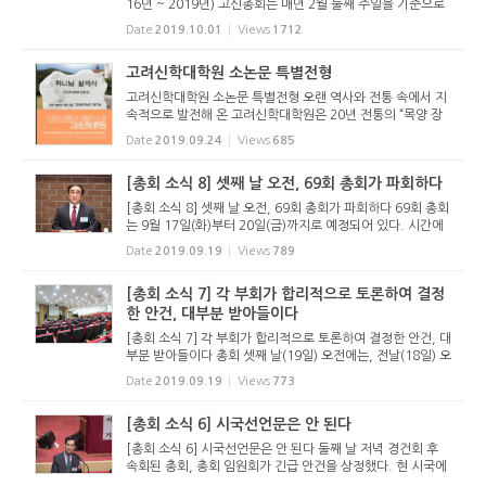
16년 ~ 2019년) 고신총회는 매년 2월 둘째 주일을 기준으로
각 노회의 상황을 보고 받는다. 노회가 제출하는 보고서에는
Date
2019.10.01
Views
1712
각종 통계를 보고하게 되어 있다. 각 교회에서 제출한 보고는
노회를 통해...
고려신학대학원 소논문 특별전형
고려신학대학원 소논문 특별전형 오랜 역사와 전통 속에서 지
속적으로 발전해 온 고려신학대학원은 20년 전통의 “목양 장
학회”(이사장 한진환 목사)와 협력하여 한국교회를 이끌고 갈
Date
2019.09.24
Views
685
미래의 목회자를 선발하기 위하여 다음과 같이 소논문 특별
전...
[총회 소식 8] 셋째 날 오전, 69회 총회가 파회하다
[총회 소식 8] 셋째 날 오전, 69회 총회가 파회하다 69회 총회
는 9월 17일(화)부터 20일(금)까지로 예정되어 있다. 시간에
딱 맞게 진행되기 어려운 점, 혹시 모를 사안을 대비하여 넉넉
Date
2019.09.19
Views
789
잡아 넷째 날 오전까지로 계획되어 있다. 대부분은 넷째 날까
지 진행하...
[총회 소식 7] 각 부회가 합리적으로 토론하여 결정
한 안건, 대부분 받아들이다
[총회 소식 7] 각 부회가 합리적으로 토론하여 결정한 안건, 대
부분 받아들이다 총회 셋째 날(19일) 오전에는, 전날(18일) 오
후 각 부회에서 심의한 안건들에 대한 보고가 이어졌다. 각 부
Date
2019.09.19
Views
773
회에서 충분한 토론이 있었던 안건들의 경우 별다른 이의 없이
대부분...
[총회 소식 6] 시국선언문은 안 된다
[총회 소식 6] 시국선언문은 안 된다 둘째 날 저녁 경건회 후
속회된 총회, 총회 임원회가 긴급 안건을 상정했다. 현 시국에
대한 선언문을 발표하게 해 달라는 안건이다. 정은석 서기는