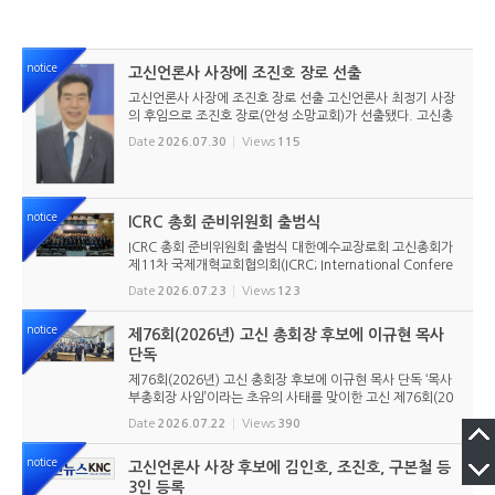
notice
고신언론사 사장에 조진호 장로 선출
고신언론사 사장에 조진호 장로 선출 고신언론사 최정기 사장
의 후임으로 조진호 장로(안성 소망교회)가 선출됐다. 고신총
회 유지재단 이사회는 2026년 7월 30일(목) 오전 11시 고신
Date
2026.07.30
Views
115
총회회관 3층에서 임시이사회를 열고, 조진호 장로를 차기 사
장으로 선임했...
notice
ICRC 총회 준비위원회 출범식
ICRC 총회 준비위원회 출범식 대한예수교장로회 고신총회가
제11차 국제개혁교회협의회(ICRC; International Confere
nce of Reformed Churches) 총회를 앞두고 본격적인 준비
Date
2026.07.23
Views
123
에 들어갔다. 2026년 7월 20일 서울 남서울교회에서 ‘ICRC
총회 준비위원회 ...
notice
제76회(2026년) 고신 총회장 후보에 이규현 목사
단독
제76회(2026년) 고신 총회장 후보에 이규현 목사 단독 ‘목사
부총회장 사임’이라는 초유의 사태를 맞이한 고신 제76회(20
26년) 총회장 후보에 이규현 목사(인천노회) 단독으로 입후보
Date
2026.07.22
Views
390
했다. 6월 9일 경남마산노회의 추천을 받아 입후보했던 강영
구...
notice
고신언론사 사장 후보에 김인호, 조진호, 구본철 등
3인 등록