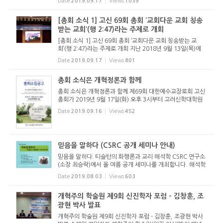
Date
2019.09.17
Views
1039
의 경우 장로부총회장을 제외한 나머지 임원은 단독입후보로
인해 무투표 ...
[총회 소식 1] 고신 69회 총회 ‘교회다운 교회 칭송
받는 교회’(행 2:47)라는 주제로 개회
[총회 소식 1] 고신 69회 총회 ‘교회다운 교회 칭송받는 교
회’(행 2:47)라는 주제로 개회 지난 2018년 9월 13일(목)에
파회(罷會)했던, 대한예수교장로회 고신 총회가 2019년 9월
Date
2019.09.17
Views
801
17일(화) 오후 3시 고려신학대학원(충남 천안시 삼룡동 소재)
강...
총회 소식은 개혁정론과 함께
총회 소식은 개혁정론과 함께 제69회 대한예수교장로회 고신
총회가 2019년 9월 17일(화) 오후 3시부터 고려신학대학원
대강당에서 열립니다. 올해도 개혁정론은 총회 소식을 발빠르
Date
2019.09.16
Views
452
게 전할 예정입니다. 뿐만 아니라 개혁신학의 관점에서 총회의
결의들을 바르...
믿음을 말하다 (CSRC 공개 세미나 안내)
믿음을 말하다: 티슬턴의 화행론과 교리 해석학 CSRC 연구소
(소장 최승락)에서 올 여름 공개 세미나를 개최합니다. 해석학
과 성경해석을 접목시킨 세계적인 거장 앤토니 티슬턴(Antho
Date
2019.08.03
Views
603
ny C. Thieselton)의 주요 저술 [교리 해석학]을 살펴봅니다.
세미나 인도...
개혁주의 학술원 제9회 신진학자 포럼 - 김창훈, 조
광현 박사 발표
개혁주의 학술원 제9회 신진학자 포럼 - 김창훈, 조광현 박사