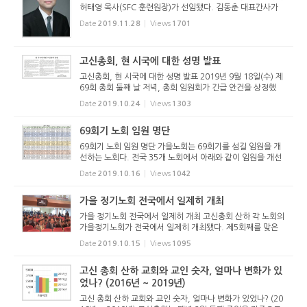
허태영 목사(SFC 훈련원장)가 선임됐다. 김동춘 대표간사가
서울제일교회(서울남부노회) 위임목사로 청빙받음에 따라 SF
Date
2019.11.28
Views
1701
C는 11월 22일(금) 회의를 열고 3배수 후보를 선출했으며, 총
회 지도위원회...
고신총회, 현 시국에 대한 성명 발표
고신총회, 현 시국에 대한 성명 발표 2019년 9월 18일(수) 제
69회 총회 둘째 날 저녁, 총회 임원회가 긴급 안건을 상정했
다. 현 시국에 대한 선언문을 발표하게 해 달라는 안건이다. 이
Date
2019.10.24
Views
1303
에 대해 갑론을박 끝에 '시국선언문'이라는 표현은 사용하지
않...
69회기 노회 임원 명단
69회기 노회 임원 명단 가을노회는 69회기를 섬길 임원을 개
선하는 노회다. 전국 35개 노회에서 아래와 같이 임원을 개선
했다. 충청노회의 경우 충청동부노회와 충청서부노회로 분립
Date
2019.10.16
Views
1042
하여 새롭게 임원을 선출했다. (아래 이미지를 클릭하면 자세
히 볼 수 있다)...
가을 정기노회 전국에서 일제히 개최
가을 정기노회 전국에서 일제히 개최 고신총회 산하 각 노회의
가을정기노회가 전국에서 일제히 개최됐다. 제5회째를 맞은
서울남부노회는 2019년 10월 14일(월) 오후 2시 서울영동교
Date
2019.10.15
Views
1095
회당(정현구 목사 시무)에서 개최했다. 이배영 노회장의 인도
로 장상환 장...
고신 총회 산하 교회와 교인 숫자, 얼마나 변화가 있
었나? (2016년 ~ 2019년)
고신 총회 산하 교회와 교인 숫자, 얼마나 변화가 있었나? (20