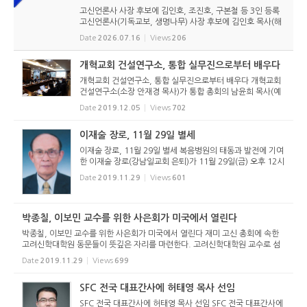
고신언론사 사장 후보에 김인호, 조진호, 구본철 등 3인 등록
고신언론사(기독교보, 생명나무) 사장 후보에 김인호 목사(해
오름교회), 조진호 장로(소망교회), 구본철 장로(남서울교회)
Date
2026.07.16
Views
206
가 등록했다. 당초 김희종 목사(유호교회)도 거론되었으나 최
종적으로 등...
개혁교회 건설연구소, 통합 실무진으로부터 배우다
개혁교회 건설연구소, 통합 실무진으로부터 배우다 개혁교회
건설연구소(소장 안재경 목사)가 통합 총회의 남윤희 목사(예
장 통합 국내선교부 총무)를 초청해 통합측 총회 개척훈련, 제
Date
2019.12.05
Views
702
직훈련, 목회자계속훈련에 대해 듣고 배우는 시간을 가졌다.
개혁교회 건...
이재술 장로, 11월 29일 별세
이재술 장로, 11월 29일 별세 복음병원의 태동과 발전에 기여
한 이재술 장로(강남일교회 은퇴)가 11월 29일(금) 오후 12시
경 별세했다. 파라과이 선교사를 지낸 이정건 선교사(KPM 멤
Date
2019.11.29
Views
601
버케어원장)의 부친이다. 고 이재술 장로는 전영창 교장과 함
께 거창고등...
박종칠, 이보민 교수를 위한 사은회가 미국에서 열린다
박종칠, 이보민 교수를 위한 사은회가 미국에서 열린다 재미 고신 총회에 속한
고려신학대학원 동문들이 뜻깊은 자리를 마련한다. 고려신학대학원 교수로 섬
겼던 박종칠 교수(교회사, 구약신학)와 이보민 교수(기독교 윤리학, 기독교 교
Date
2019.11.29
Views
699
의학)를 위한 사은회를...
SFC 전국 대표간사에 허태영 목사 선임
SFC 전국 대표간사에 허태영 목사 선임 SFC 전국 대표간사에